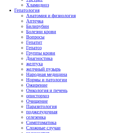
Хламидиоз
Гепатология
Анатомия и физиология
Аптечка
Билирубин
Болезни крови
Вопросы
Гепатит
Гепатоз
Группы крови
Диагностика
желтуха
желчный пузырь
Народная медицина
Нормы и патологии
Ожирение
Онкология и печень
описторхоз
Очищение
Паразитология
поджелудочная
селезенка
Симптоматика
Сложные случаи