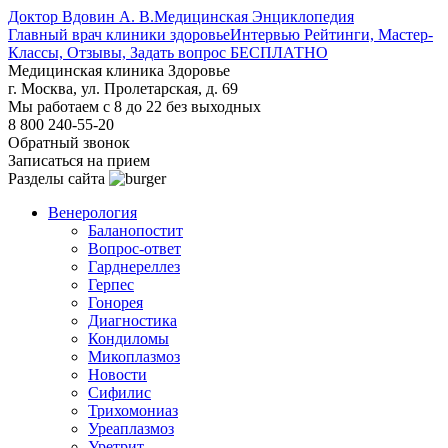
Доктор Вдовин А. В.
Медицинская Энциклопедия
Главный врач клиники здоровье
Интервью Рейтинги, Мастер-
Классы, Отзывы, Задать вопрос БЕСПЛАТНО
Медицинская клиника Здоровье
г. Москва, ул. Пролетарская, д. 69
Мы работаем с 8 до 22 без выходных
8 800 240-55-20
Обратный звонок
Записаться на прием
Разделы сайта
Венерология
Баланопостит
Вопрос-ответ
Гарднереллез
Герпес
Гонорея
Диагностика
Кондиломы
Микоплазмоз
Новости
Сифилис
Трихомониаз
Уреаплазмоз
Уретрит