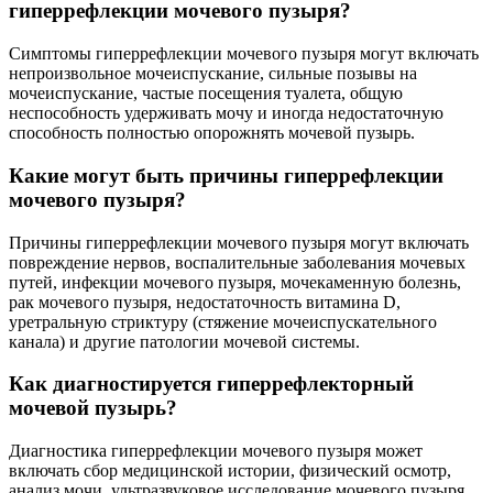
гиперрефлекции мочевого пузыря?
Симптомы гиперрефлекции мочевого пузыря могут включать
непроизвольное мочеиспускание, сильные позывы на
мочеиспускание, частые посещения туалета, общую
неспособность удерживать мочу и иногда недостаточную
способность полностью опорожнять мочевой пузырь.
Какие могут быть причины гиперрефлекции
мочевого пузыря?
Причины гиперрефлекции мочевого пузыря могут включать
повреждение нервов, воспалительные заболевания мочевых
путей, инфекции мочевого пузыря, мочекаменную болезнь,
рак мочевого пузыря, недостаточность витамина D,
уретральную стриктуру (стяжение мочеиспускательного
канала) и другие патологии мочевой системы.
Как диагностируется гиперрефлекторный
мочевой пузырь?
Диагностика гиперрефлекции мочевого пузыря может
включать сбор медицинской истории, физический осмотр,
анализ мочи, ультразвуковое исследование мочевого пузыря,