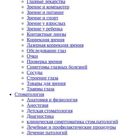
Глазные лекарства
Зрение и компьютер
Зрение и питание
Зрение и спорт
Зрение у взрослых
Зрение у ребенка
Контактные линзы
Коррекция зрения
Лазерная коррекция зрения
Обследование глаз
Очки
Проверка зрения
Симптомы глазных болезней
Сосуды
Строение глаза
Товары для зрения
Травмы глаза
Стоматология
Анатомия и физиология
Анестезия
Детская стоматология
Диагностика
клиническая симптоматика стом.патологий
Лечебные и профилактические процедуры
Лечение патологий