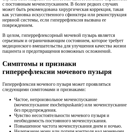
с постоянным мочеиспусканием. В более редких случаях
может быть рекомендована хирургическая коррекция, такая
как установка искусственного сфинктера или реконструкция
нервной системы, если гиперрефлексия вызвана ее
повреждением.
В целом, гиперрефлексорный мочевой пузырь является
серьезным и ограничивающим состоянием, которое требует
медицинского вмешательства для улучшения качества жизни
пациента и предотвращения возможных осложнений.
Симптомы и признаки
гиперрефлексии мочевого пузыря
Гиперрефлексия мочевого пузыря может проявляться
следующими симптомами и признаками:
Частое, непроизвольное мочеиспускание
(мочеиспускание mocheispuskanie) или мочеиспускание
без предупреждения.
Чувство несостоятельности мочевого пузыря и
необходимость постоянного мочеиспускания.
Повышенное частота мочеиспускания днем и ночью.
Недержание мочи или потеря контроля над мочевыми