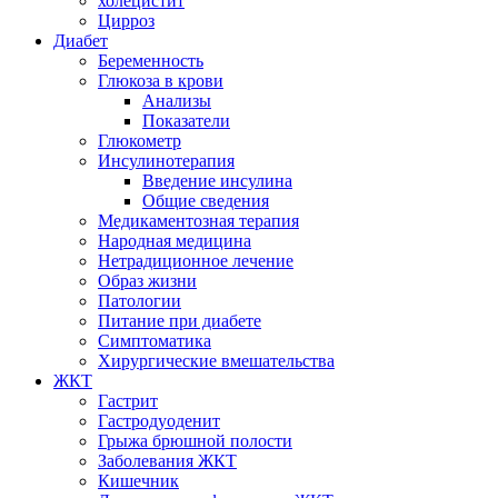
холецистит
Цирроз
Диабет
Беременность
Глюкоза в крови
Анализы
Показатели
Глюкометр
Инсулинотерапия
Введение инсулина
Общие сведения
Медикаментозная терапия
Народная медицина
Нетрадиционное лечение
Образ жизни
Патологии
Питание при диабете
Симптоматика
Хирургические вмешательства
ЖКТ
Гастрит
Гастродуоденит
Грыжа брюшной полости
Заболевания ЖКТ
Кишечник