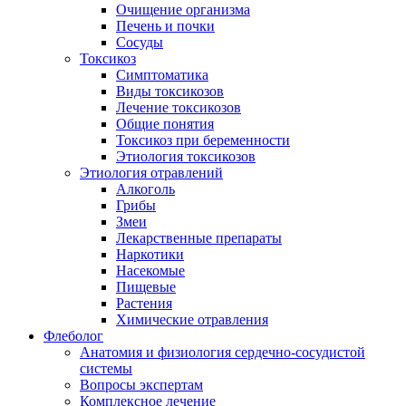
Очищение организма
Печень и почки
Сосуды
Токсикоз
Cимптоматика
Виды токсикозов
Лечение токсикозов
Общие понятия
Токсикоз при беременности
Этиология токсикозов
Этиология отравлений
Алкоголь
Грибы
Змеи
Лекарственные препараты
Наркотики
Насекомые
Пищевые
Растения
Химические отравления
Флеболог
Анатомия и физиология сердечно-сосудистой
системы
Вопросы экспертам
Комплексное лечение