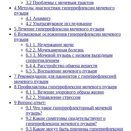
3.2
Проблемы с мочевым трактом
4
Методы диагностики гиперрефлексии мочевого
пузыря
4.1
Анамнез
4.2
Ультразвуковое исследование
5
Лечение гиперрефлексии мочевого пузыря
6
Возможные осложнения гиперрефлексии мочевого
пузыря
6.1
1. Недержание мочи
6.2
2. Мочекаменная болезнь
6.3
3. Мочевой пузырь с низким выходным
сопротивлением
6.4
4. Расстройство обмена веществ
6.5
5. Воспаление мочевого пузыря
7
Рекомендации для пациентов с гиперрефлексией
мочевого пузыря
8
Профилактика гиперрефлексии мочевого пузыря
8.1
1. Ведение здорового образа жизни
8.2
2. Управление стрессом
9
Вопрос-ответ:
9.1
Что такое гиперрефлекторный мочевой
пузырь?
9.2
Какие симптомы свидетельствуют о
гиперрефлекции мочевого пузыря?
9.3
Какие могут быть причины гиперрефлекции