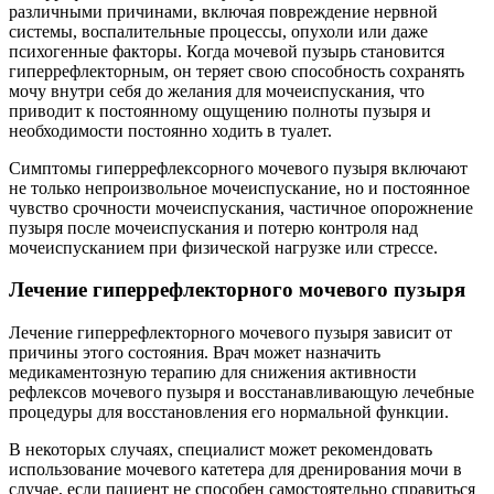
различными причинами, включая повреждение нервной
системы, воспалительные процессы, опухоли или даже
психогенные факторы. Когда мочевой пузырь становится
гиперрефлекторным, он теряет свою способность сохранять
мочу внутри себя до желания для мочеиспускания, что
приводит к постоянному ощущению полноты пузыря и
необходимости постоянно ходить в туалет.
Симптомы гиперрефлексорного мочевого пузыря включают
не только непроизвольное мочеиспускание, но и постоянное
чувство срочности мочеиспускания, частичное опорожнение
пузыря после мочеиспускания и потерю контроля над
мочеиспусканием при физической нагрузке или стрессе.
Лечение гиперрефлекторного мочевого пузыря
Лечение гиперрефлекторного мочевого пузыря зависит от
причины этого состояния. Врач может назначить
медикаментозную терапию для снижения активности
рефлексов мочевого пузыря и восстанавливающую лечебные
процедуры для восстановления его нормальной функции.
В некоторых случаях, специалист может рекомендовать
использование мочевого катетера для дренирования мочи в
случае, если пациент не способен самостоятельно справиться