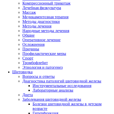
Компрессионный трикотаж
Лечебная физкультура
Массаж
Медикаментозная терапия
Методы диагностики
Методы лечения
Народные методы лечения
Общие
Оперативное лечение
Осложнения
Причины
Профилактические меры
Спорт
Тромбофлебит
Этиология и патогенез
Щитовидка
Вопросы и ответы
Диагностика патологий щитовидной железы
Инструментальные исследования
Лабораторные анализы
Диета
Заболевания щитовидной железы
Болезни щитовидной железы в детском
возрасте
Гиперфункция