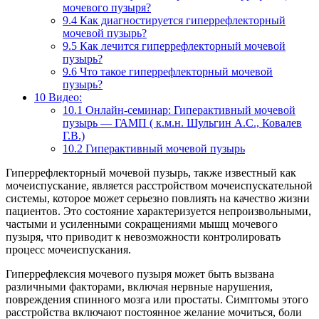
мочевого пузыря?
9.4
Как диагностируется гиперрефлекторный
мочевой пузырь?
9.5
Как лечится гиперрефлекторный мочевой
пузырь?
9.6
Что такое гиперрефлекторный мочевой
пузырь?
10
Видео:
10.1
Онлайн-семинар: Гиперактивный мочевой
пузырь — ГАМП ( к.м.н. Шульгин А.С., Ковалев
Г.В.)
10.2
Гиперактивный мочевой пузырь
Гиперрефлекторный мочевой пузырь, также известный как
мочеиспускание, является расстройством мочеиспускательной
системы, которое может серьезно повлиять на качество жизни
пациентов. Это состояние характеризуется непроизвольными,
частыми и усиленными сокращениями мышц мочевого
пузыря, что приводит к невозможности контролировать
процесс мочеиспускания.
Гиперрефлексия мочевого пузыря может быть вызвана
различными факторами, включая нервные нарушения,
повреждения спинного мозга или простаты. Симптомы этого
расстройства включают постоянное желание мочиться, боли