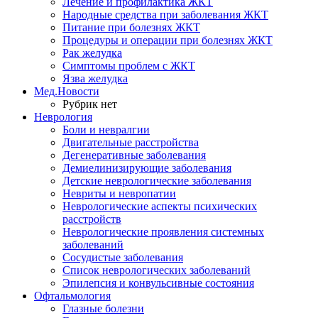
Лечение и профилактика ЖКТ
Народные средства при заболевания ЖКТ
Питание при болезнях ЖКТ
Процедуры и операции при болезнях ЖКТ
Рак желудка
Симптомы проблем с ЖКТ
Язва желудка
Мед.Новости
Рубрик нет
Неврология
Боли и невралгии
Двигательные расстройства
Дегенеративные заболевания
Демиелинизирующие заболевания
Детские неврологические заболевания
Невриты и невропатии
Неврологические аспекты психических
расстройств
Неврологические проявления системных
заболеваний
Сосудистые заболевания
Список неврологических заболеваний
Эпилепсия и конвульсивные состояния
Офтальмология
Глазные болезни