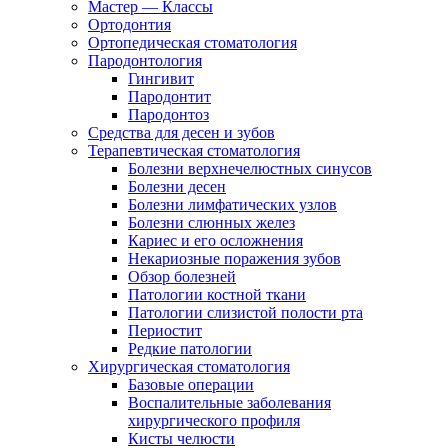
Мастер — Классы
Ортодонтия
Ортопедическая стоматология
Пародонтология
Гингивит
Пародонтит
Пародонтоз
Средства для десен и зубов
Терапевтическая стоматология
Болезни верхнечелюстных синусов
Болезни десен
Болезни лимфатических узлов
Болезни слюнных желез
Кариес и его осложнения
Некариозные поражения зубов
Обзор болезней
Патологии костной ткани
Патологии слизистой полости рта
Периостит
Редкие патологии
Хирургическая стоматология
Базовые операции
Воспалительные заболевания
хирургического профиля
Кисты челюсти