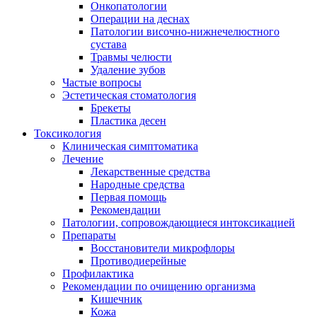
Онкопатологии
Операции на деснах
Патологии височно-нижнечелюстного
сустава
Травмы челюсти
Удаление зубов
Частые вопросы
Эстетическая стоматология
Брекеты
Пластика десен
Токсикология
Клиническая симптоматика
Лечение
Лекарственные средства
Народные средства
Первая помощь
Рекомендации
Патологии, сопровождающиеся интоксикацией
Препараты
Восстановители микрофлоры
Противодиерейные
Профилактика
Рекомендации по очищению организма
Кишечник
Кожа