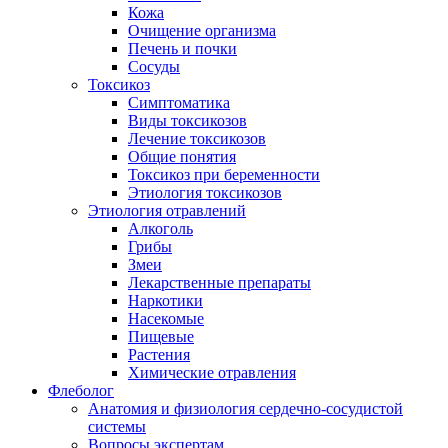
Кожа
Очищение организма
Печень и почки
Сосуды
Токсикоз
Cимптоматика
Виды токсикозов
Лечение токсикозов
Общие понятия
Токсикоз при беременности
Этиология токсикозов
Этиология отравлений
Алкоголь
Грибы
Змеи
Лекарственные препараты
Наркотики
Насекомые
Пищевые
Растения
Химические отравления
Флеболог
Анатомия и физиология сердечно-сосудистой
системы
Вопросы экспертам