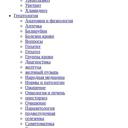
Уреаплазмоз
Уретрит
Хламидиоз
Гепатология
Анатомия и физиология
Аптечка
Билирубин
Болезни крови
Вопросы
Гепатит
Гепатоз
Группы крови
Диагностика
желтуха
желчный пузырь
Народная медицина
Нормы и патологии
Ожирение
Онкология и печень
описторхоз
Очищение
Паразитология
поджелудочная
селезенка
Симптоматика