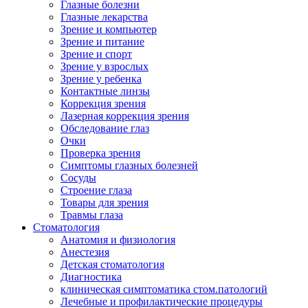
Глазные болезни
Глазные лекарства
Зрение и компьютер
Зрение и питание
Зрение и спорт
Зрение у взрослых
Зрение у ребенка
Контактные линзы
Коррекция зрения
Лазерная коррекция зрения
Обследование глаз
Очки
Проверка зрения
Симптомы глазных болезней
Сосуды
Строение глаза
Товары для зрения
Травмы глаза
Стоматология
Анатомия и физиология
Анестезия
Детская стоматология
Диагностика
клиническая симптоматика стом.патологий
Лечебные и профилактические процедуры