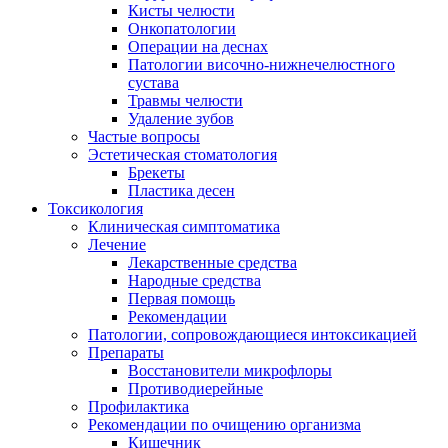
Кисты челюсти
Онкопатологии
Операции на деснах
Патологии височно-нижнечелюстного
сустава
Травмы челюсти
Удаление зубов
Частые вопросы
Эстетическая стоматология
Брекеты
Пластика десен
Токсикология
Клиническая симптоматика
Лечение
Лекарственные средства
Народные средства
Первая помощь
Рекомендации
Патологии, сопровождающиеся интоксикацией
Препараты
Восстановители микрофлоры
Противодиерейные
Профилактика
Рекомендации по очищению организма
Кишечник