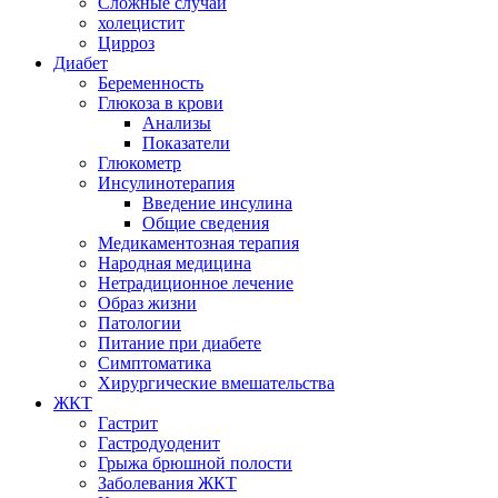
Сложные случаи
холецистит
Цирроз
Диабет
Беременность
Глюкоза в крови
Анализы
Показатели
Глюкометр
Инсулинотерапия
Введение инсулина
Общие сведения
Медикаментозная терапия
Народная медицина
Нетрадиционное лечение
Образ жизни
Патологии
Питание при диабете
Симптоматика
Хирургические вмешательства
ЖКТ
Гастрит
Гастродуоденит
Грыжа брюшной полости
Заболевания ЖКТ