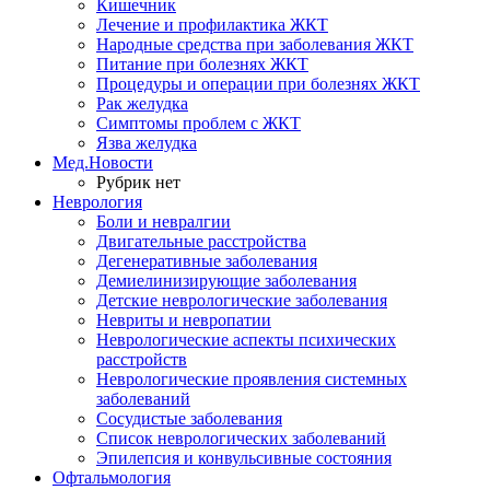
Кишечник
Лечение и профилактика ЖКТ
Народные средства при заболевания ЖКТ
Питание при болезнях ЖКТ
Процедуры и операции при болезнях ЖКТ
Рак желудка
Симптомы проблем с ЖКТ
Язва желудка
Мед.Новости
Рубрик нет
Неврология
Боли и невралгии
Двигательные расстройства
Дегенеративные заболевания
Демиелинизирующие заболевания
Детские неврологические заболевания
Невриты и невропатии
Неврологические аспекты психических
расстройств
Неврологические проявления системных
заболеваний
Сосудистые заболевания
Список неврологических заболеваний
Эпилепсия и конвульсивные состояния
Офтальмология