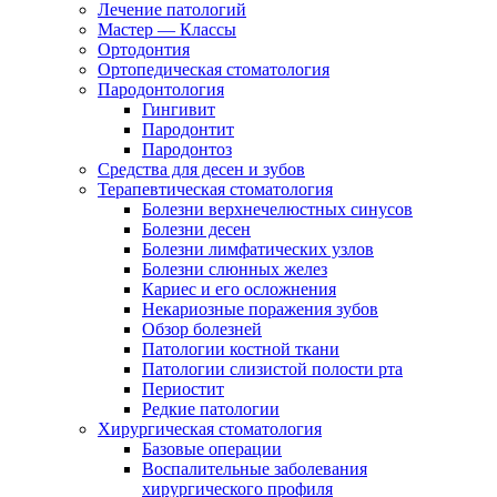
Лечение патологий
Мастер — Классы
Ортодонтия
Ортопедическая стоматология
Пародонтология
Гингивит
Пародонтит
Пародонтоз
Средства для десен и зубов
Терапевтическая стоматология
Болезни верхнечелюстных синусов
Болезни десен
Болезни лимфатических узлов
Болезни слюнных желез
Кариес и его осложнения
Некариозные поражения зубов
Обзор болезней
Патологии костной ткани
Патологии слизистой полости рта
Периостит
Редкие патологии
Хирургическая стоматология
Базовые операции
Воспалительные заболевания
хирургического профиля