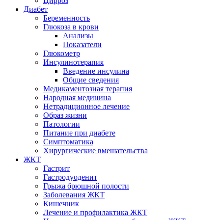
Цирроз
Диабет
Беременность
Глюкоза в крови
Анализы
Показатели
Глюкометр
Инсулинотерапия
Введение инсулина
Общие сведения
Медикаментозная терапия
Народная медицина
Нетрадиционное лечение
Образ жизни
Патологии
Питание при диабете
Симптоматика
Хирургические вмешательства
ЖКТ
Гастрит
Гастродуоденит
Грыжа брюшной полости
Заболевания ЖКТ
Кишечник
Лечение и профилактика ЖКТ