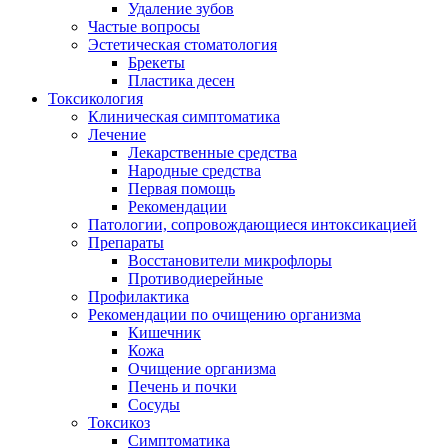
Удаление зубов
Частые вопросы
Эстетическая стоматология
Брекеты
Пластика десен
Токсикология
Клиническая симптоматика
Лечение
Лекарственные средства
Народные средства
Первая помощь
Рекомендации
Патологии, сопровождающиеся интоксикацией
Препараты
Восстановители микрофлоры
Противодиерейные
Профилактика
Рекомендации по очищению организма
Кишечник
Кожа
Очищение организма
Печень и почки
Сосуды
Токсикоз
Cимптоматика