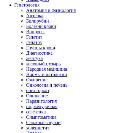
Гепатология
Анатомия и физиология
Аптечка
Билирубин
Болезни крови
Вопросы
Гепатит
Гепатоз
Группы крови
Диагностика
желтуха
желчный пузырь
Народная медицина
Нормы и патологии
Ожирение
Онкология и печень
описторхоз
Очищение
Паразитология
поджелудочная
селезенка
Симптоматика
Сложные случаи
холецистит