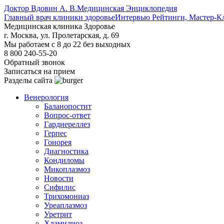
Доктор Вдовин А. В.
Медицинская Энциклопедия
Главный врач клиники здоровье
Интервью Рейтинги, Мастер-К
Медицинская клиника Здоровье
г. Москва, ул. Пролетарская, д. 69
Мы работаем с 8 до 22 без выходных
8 800 240-55-20
Обратный звонок
Записаться на прием
Разделы сайта
Венерология
Баланопостит
Вопрос-ответ
Гарднереллез
Герпес
Гонорея
Диагностика
Кондиломы
Микоплазмоз
Новости
Сифилис
Трихомониаз
Уреаплазмоз
Уретрит
Хламидиоз