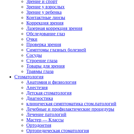
Зрение и спорт
Зрение у взрослых
Зрение у ребенка
Контактные линзы
Коррекция зрения
Лазерная коррекция зрения
Обследование глаз
Очки
Проверка зрения
Симптомы глазных болезней
Сосуды
Строение глаза
Товары для зрения
Травмы глаза
Стоматология
Анатомия и физиология
Анестезия
Детская стоматология
Диагностика
клиническая симптоматика стом.патологий
Лечебные и профилактические процедуры
Лечение патологий
Мастер — Классы
Ортодонтия
Ортопедическая стоматология