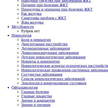
Народные средства при заболевания ЖКТ
Питание при болезнях ЖКТ
Процедуры и операции при болезнях ЖКТ
Рак желудка
Симптомы проблем с ЖКТ
Язва желудка
Мед.Новости
Рубрик нет
Неврология
Боли и невралгии
Двигательные расстройства
Дегенеративные заболевания
Демиелинизирующие заболевания
Детские неврологические заболевания
Невриты и невропатии
Неврологические аспекты психических расстройст
Неврологические проявления системных заболеван
Сосудистые заболевания
Список неврологических заболеваний
Эпилепсия и конвульсивные состояния
Офтальмология
Глазные болезни
Глазные лекарства
Зрение и компьютер
Зрение и питание