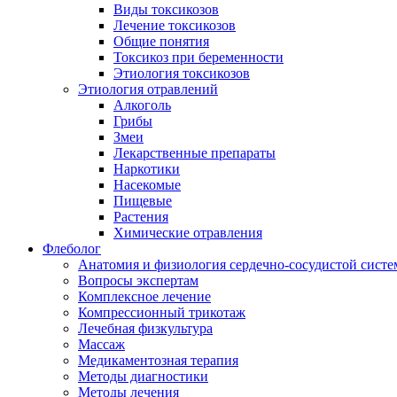
Виды токсикозов
Лечение токсикозов
Общие понятия
Токсикоз при беременности
Этиология токсикозов
Этиология отравлений
Алкоголь
Грибы
Змеи
Лекарственные препараты
Наркотики
Насекомые
Пищевые
Растения
Химические отравления
Флеболог
Анатомия и физиология сердечно-сосудистой сист
Вопросы экспертам
Комплексное лечение
Компрессионный трикотаж
Лечебная физкультура
Массаж
Медикаментозная терапия
Методы диагностики
Методы лечения