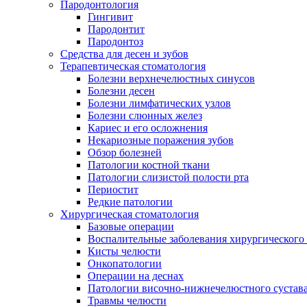
Пародонтология
Гингивит
Пародонтит
Пародонтоз
Средства для десен и зубов
Терапевтическая стоматология
Болезни верхнечелюстных синусов
Болезни десен
Болезни лимфатических узлов
Болезни слюнных желез
Кариес и его осложнения
Некариозные поражения зубов
Обзор болезней
Патологии костной ткани
Патологии слизистой полости рта
Периостит
Редкие патологии
Хирургическая стоматология
Базовые операции
Воспалительные заболевания хирургического
Кисты челюсти
Онкопатологии
Операции на деснах
Патологии височно-нижнечелюстного сустав
Травмы челюсти