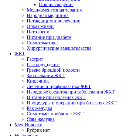
Общие сведения
Медикаментозная терапия
Народная медицина
Нетрадиционное лечение
Образ жизни
Патологии
Питание при диабете
Симптоматика
Хирургические вмешательства
ЖКТ
Гастрит
Гастродуоденит
Грыжа брюшной полости
Заболевания ЖКТ
Кишечник
Лечение и профилактика ЖКТ
Народные средства при заболевания ЖКТ
Питание при болезнях ЖКТ
Процедуры и операции при болезнях ЖКТ
Рак желудка
Симптомы проблем с ЖКТ
Язва желудка
Мед.Новости
Рубрик нет
Неврология