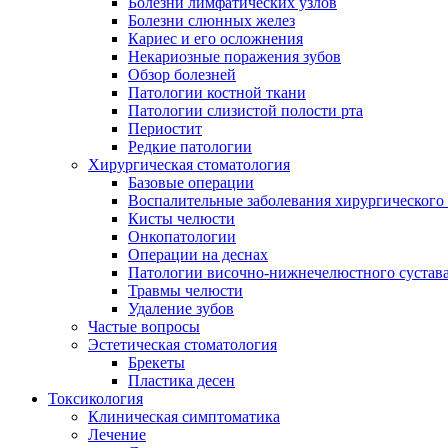
Болезни лимфатических узлов
Болезни слюнных желез
Кариес и его осложнения
Некариозные поражения зубов
Обзор болезней
Патологии костной ткани
Патологии слизистой полости рта
Периостит
Редкие патологии
Хирургическая стоматология
Базовые операции
Воспалительные заболевания хирургического
Кисты челюсти
Онкопатологии
Операции на деснах
Патологии височно-нижнечелюстного сустав
Травмы челюсти
Удаление зубов
Частые вопросы
Эстетическая стоматология
Брекеты
Пластика десен
Токсикология
Клиническая симптоматика
Лечение