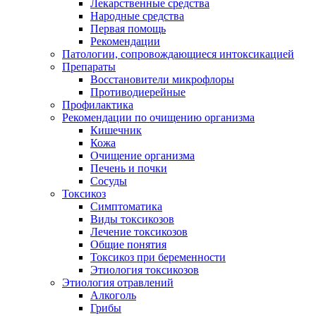
Лекарственные средства
Народные средства
Первая помощь
Рекомендации
Патологии, сопровождающиеся интоксикацией
Препараты
Восстановители микрофлоры
Противодиерейные
Профилактика
Рекомендации по очищению организма
Кишечник
Кожа
Очищение организма
Печень и почки
Сосуды
Токсикоз
Cимптоматика
Виды токсикозов
Лечение токсикозов
Общие понятия
Токсикоз при беременности
Этиология токсикозов
Этиология отравлений
Алкоголь
Грибы