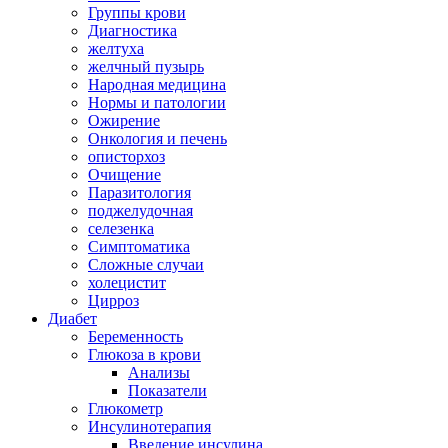
Группы крови
Диагностика
желтуха
желчный пузырь
Народная медицина
Нормы и патологии
Ожирение
Онкология и печень
описторхоз
Очищение
Паразитология
поджелудочная
селезенка
Симптоматика
Сложные случаи
холецистит
Цирроз
Диабет
Беременность
Глюкоза в крови
Анализы
Показатели
Глюкометр
Инсулинотерапия
Введение инсулина