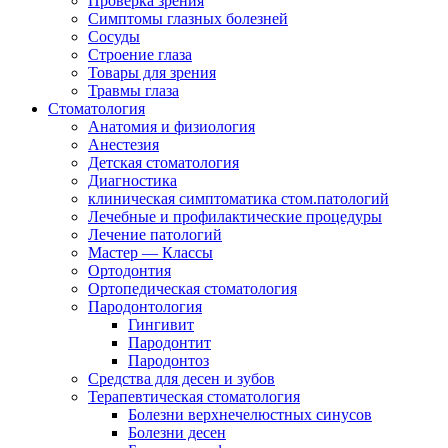
Проверка зрения
Симптомы глазных болезней
Сосуды
Строение глаза
Товары для зрения
Травмы глаза
Стоматология
Анатомия и физиология
Анестезия
Детская стоматология
Диагностика
клиническая симптоматика стом.патологий
Лечебные и профилактические процедуры
Лечение патологий
Мастер — Классы
Ортодонтия
Ортопедическая стоматология
Пародонтология
Гингивит
Пародонтит
Пародонтоз
Средства для десен и зубов
Терапевтическая стоматология
Болезни верхнечелюстных синусов
Болезни десен