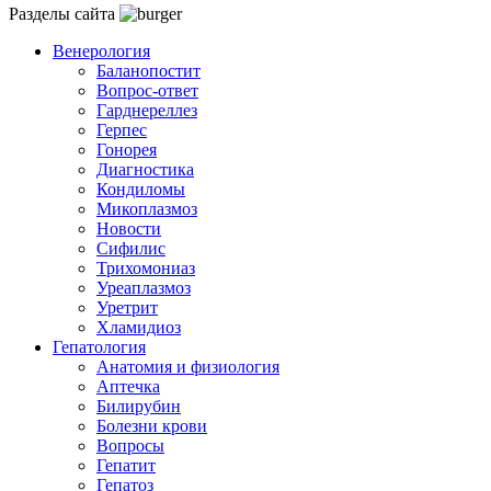
Разделы сайта
Венерология
Баланопостит
Вопрос-ответ
Гарднереллез
Герпес
Гонорея
Диагностика
Кондиломы
Микоплазмоз
Новости
Сифилис
Трихомониаз
Уреаплазмоз
Уретрит
Хламидиоз
Гепатология
Анатомия и физиология
Аптечка
Билирубин
Болезни крови
Вопросы
Гепатит
Гепатоз