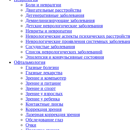
Боли и невралгии
Двигательные расстройства
Дегенеративные заболевания
Демиелинизирующие заболевания
Детские неврологические заболевания
Невриты и невропатии
Неврологические аспекты психических расстройст
Неврологические проявления системных заболеван
Сосудистые заболевания
Список неврологических заболеваний
Эпилепсия и конвульсивные состояния
Офтальмология
Глазные болезни
Глазные лекарства
Зрение и компьютер
Зрение и питание
Зрение и спорт
Зрение у взрослых
Зрение у ребенка
Контактные линзы
Коррекция зрения
Лазерная коррекция зрения
Обследование глаз
Очки