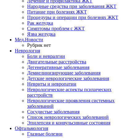
Лечение и профилактика ЖКТ
Народные средства при заболевания ЖКТ
Питание при болезнях ЖКТ
Процедуры и операции при болезнях ЖКТ
Рак желудка
Симптомы проблем с ЖКТ
Язва желудка
Мед.Новости
Рубрик нет
Неврология
Боли и невралгии
Двигательные расстройства
Дегенеративные заболевания
Демиелинизирующие заболевания
Детские неврологические заболевания
Невриты и невропатии
Неврологические аспекты психических
расстройств
Неврологические проявления системных
заболеваний
Сосудистые заболевания
Список неврологических заболеваний
Эпилепсия и конвульсивные состояния
Офтальмология
Глазные болезни