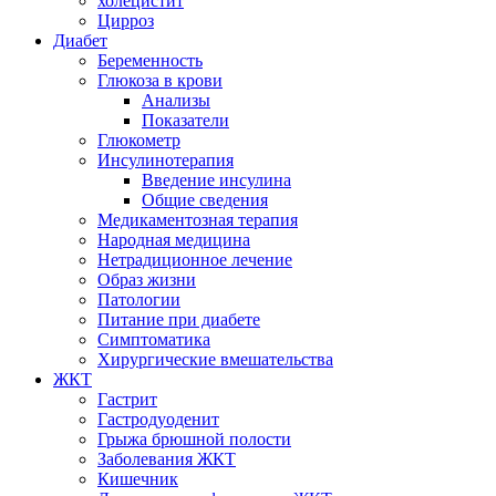
холецистит
Цирроз
Диабет
Беременность
Глюкоза в крови
Анализы
Показатели
Глюкометр
Инсулинотерапия
Введение инсулина
Общие сведения
Медикаментозная терапия
Народная медицина
Нетрадиционное лечение
Образ жизни
Патологии
Питание при диабете
Симптоматика
Хирургические вмешательства
ЖКТ
Гастрит
Гастродуоденит
Грыжа брюшной полости
Заболевания ЖКТ
Кишечник