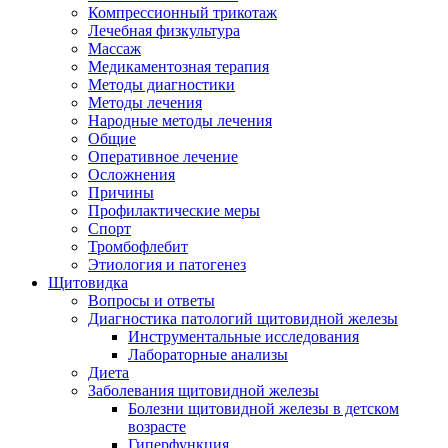
Компрессионный трикотаж
Лечебная физкультура
Массаж
Медикаментозная терапия
Методы диагностики
Методы лечения
Народные методы лечения
Общие
Оперативное лечение
Осложнения
Причины
Профилактические меры
Спорт
Тромбофлебит
Этиология и патогенез
Щитовидка
Вопросы и ответы
Диагностика патологий щитовидной железы
Инструментальные исследования
Лабораторные анализы
Диета
Заболевания щитовидной железы
Болезни щитовидной железы в детском
возрасте
Гиперфункция