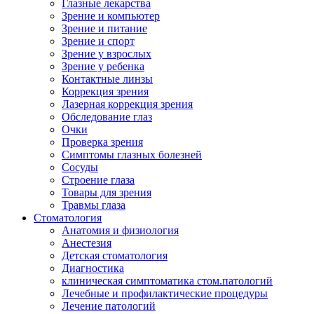
Глазные лекарства
Зрение и компьютер
Зрение и питание
Зрение и спорт
Зрение у взрослых
Зрение у ребенка
Контактные линзы
Коррекция зрения
Лазерная коррекция зрения
Обследование глаз
Очки
Проверка зрения
Симптомы глазных болезней
Сосуды
Строение глаза
Товары для зрения
Травмы глаза
Стоматология
Анатомия и физиология
Анестезия
Детская стоматология
Диагностика
клиническая симптоматика стом.патологий
Лечебные и профилактические процедуры
Лечение патологий