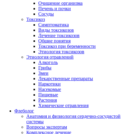
Очищение организма
Печень и почки
Сосуды
Токсикоз
Cимптоматика
Виды токсикозов
Лечение токсикозов
Общие понятия
Токсикоз при беременности
Этиология токсикозов
Этиология отравлений
Алкоголь
Грибы
Змеи
Лекарственные препараты
Наркотики
Насекомые
Пищевые
Растения
Химические отравления
Флеболог
Анатомия и физиология сердечно-сосудистой
системы
Вопросы экспертам
Комплексное лечение