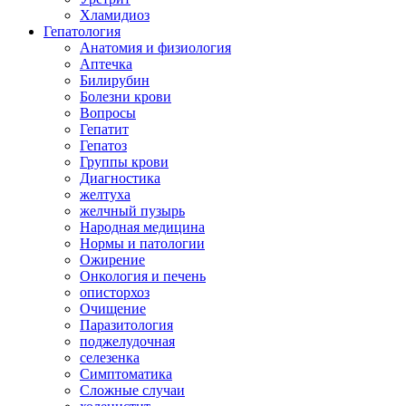
Хламидиоз
Гепатология
Анатомия и физиология
Аптечка
Билирубин
Болезни крови
Вопросы
Гепатит
Гепатоз
Группы крови
Диагностика
желтуха
желчный пузырь
Народная медицина
Нормы и патологии
Ожирение
Онкология и печень
описторхоз
Очищение
Паразитология
поджелудочная
селезенка
Симптоматика
Сложные случаи