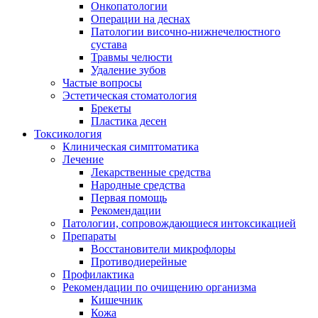
Онкопатологии
Операции на деснах
Патологии височно-нижнечелюстного
сустава
Травмы челюсти
Удаление зубов
Частые вопросы
Эстетическая стоматология
Брекеты
Пластика десен
Токсикология
Клиническая симптоматика
Лечение
Лекарственные средства
Народные средства
Первая помощь
Рекомендации
Патологии, сопровождающиеся интоксикацией
Препараты
Восстановители микрофлоры
Противодиерейные
Профилактика
Рекомендации по очищению организма
Кишечник
Кожа