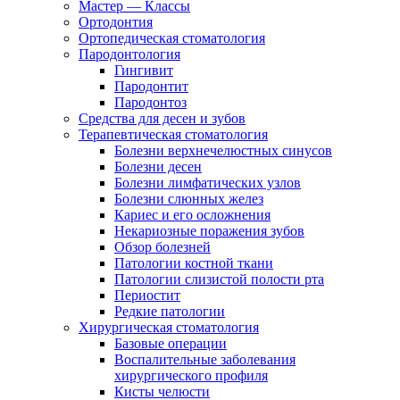
Мастер — Классы
Ортодонтия
Ортопедическая стоматология
Пародонтология
Гингивит
Пародонтит
Пародонтоз
Средства для десен и зубов
Терапевтическая стоматология
Болезни верхнечелюстных синусов
Болезни десен
Болезни лимфатических узлов
Болезни слюнных желез
Кариес и его осложнения
Некариозные поражения зубов
Обзор болезней
Патологии костной ткани
Патологии слизистой полости рта
Периостит
Редкие патологии
Хирургическая стоматология
Базовые операции
Воспалительные заболевания
хирургического профиля
Кисты челюсти