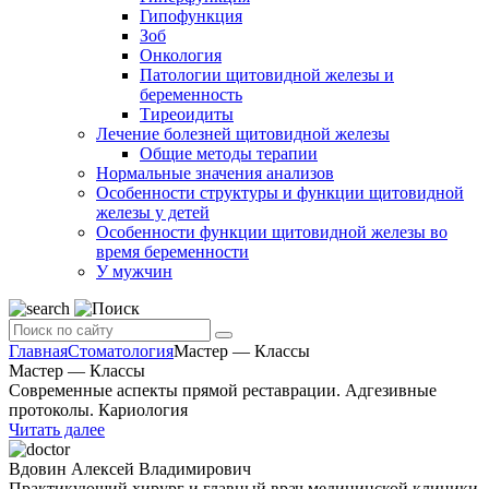
Гипофункция
Зоб
Онкология
Патологии щитовидной железы и
беременность
Тиреоидиты
Лечение болезней щитовидной железы
Общие методы терапии
Нормальные значения анализов
Особенности структуры и функции щитовидной
железы у детей
Особенности функции щитовидной железы во
время беременности
У мужчин
Главная
Стоматология
Мастер — Классы
Мастер — Классы
Современные аспекты прямой реставрации. Адгезивные
протоколы. Кариология
Читать далее
Вдовин Алексей Владимирович
Практикующий хирург и главный врач медицинской клиники