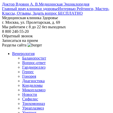
Доктор Вдовин А. В.
Медицинская Энциклопедия
Главный врач клиники здоровье
Интервью Рейтинги, Мастер-
Классы, Отзывы, Задать вопрос БЕСПЛАТНО
Медицинская клиника Здоровье
г. Москва, ул. Пролетарская, д. 69
Мы работаем с 8 до 22 без выходных
8 800 240-55-20
Обратный звонок
Записаться на прием
Разделы сайта
Венерология
Баланопостит
Вопрос-ответ
Гарднереллез
Герпес
Гонорея
Диагностика
Кондиломы
Микоплазмоз
Новости
Сифилис
Трихомониаз
Уреаплазмоз
Уретрит