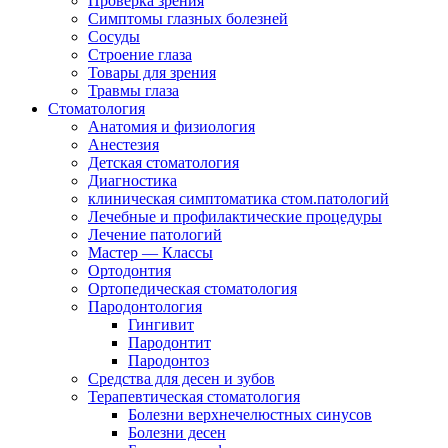
Проверка зрения
Симптомы глазных болезней
Сосуды
Строение глаза
Товары для зрения
Травмы глаза
Стоматология
Анатомия и физиология
Анестезия
Детская стоматология
Диагностика
клиническая симптоматика стом.патологий
Лечебные и профилактические процедуры
Лечение патологий
Мастер — Классы
Ортодонтия
Ортопедическая стоматология
Пародонтология
Гингивит
Пародонтит
Пародонтоз
Средства для десен и зубов
Терапевтическая стоматология
Болезни верхнечелюстных синусов
Болезни десен