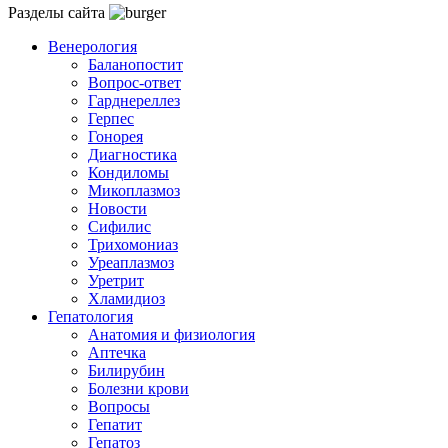
Разделы сайта
Венерология
Баланопостит
Вопрос-ответ
Гарднереллез
Герпес
Гонорея
Диагностика
Кондиломы
Микоплазмоз
Новости
Сифилис
Трихомониаз
Уреаплазмоз
Уретрит
Хламидиоз
Гепатология
Анатомия и физиология
Аптечка
Билирубин
Болезни крови
Вопросы
Гепатит
Гепатоз