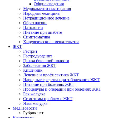
Общие сведения
Медикаментозная терапия
Народная медицина
Нетрадиционное лечение
Образ жизни
Патологии
Питание при диабете
Симптоматика
Хирургические вмешательства
ЖКТ
Гастрит
Гастродуоденит
Грыжа брюшной полости
Заболевания ЖКТ
Кишечник
Лечение и профилактика ЖКТ
Народные средства при заболевания ЖКТ
Питание при болезнях ЖКТ
Процедуры и операции при болезнях ЖКТ
Рак желудка
Симптомы проблем с ЖКТ
Язва желудка
Мед.Новости
Рубрик нет
Неврология