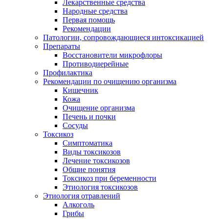
Лекарственные средства
Народные средства
Первая помощь
Рекомендации
Патологии, сопровождающиеся интоксикацией
Препараты
Восстановители микрофлоры
Противодиерейные
Профилактика
Рекомендации по очищению организма
Кишечник
Кожа
Очищение организма
Печень и почки
Сосуды
Токсикоз
Cимптоматика
Виды токсикозов
Лечение токсикозов
Общие понятия
Токсикоз при беременности
Этиология токсикозов
Этиология отравлений
Алкоголь
Грибы