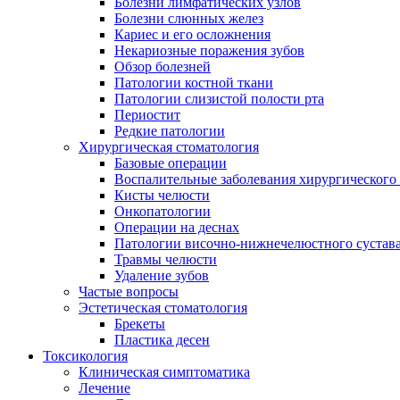
Болезни лимфатических узлов
Болезни слюнных желез
Кариес и его осложнения
Некариозные поражения зубов
Обзор болезней
Патологии костной ткани
Патологии слизистой полости рта
Периостит
Редкие патологии
Хирургическая стоматология
Базовые операции
Воспалительные заболевания хирургического
Кисты челюсти
Онкопатологии
Операции на деснах
Патологии височно-нижнечелюстного сустав
Травмы челюсти
Удаление зубов
Частые вопросы
Эстетическая стоматология
Брекеты
Пластика десен
Токсикология
Клиническая симптоматика
Лечение