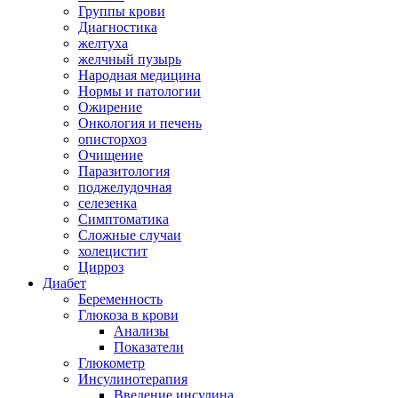
Группы крови
Диагностика
желтуха
желчный пузырь
Народная медицина
Нормы и патологии
Ожирение
Онкология и печень
описторхоз
Очищение
Паразитология
поджелудочная
селезенка
Симптоматика
Сложные случаи
холецистит
Цирроз
Диабет
Беременность
Глюкоза в крови
Анализы
Показатели
Глюкометр
Инсулинотерапия
Введение инсулина