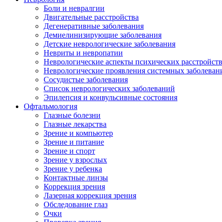
Боли и невралгии
Двигательные расстройства
Дегенеративные заболевания
Демиелинизирующие заболевания
Детские неврологические заболевания
Невриты и невропатии
Неврологические аспекты психических расстройст
Неврологические проявления системных заболеван
Сосудистые заболевания
Список неврологических заболеваний
Эпилепсия и конвульсивные состояния
Офтальмология
Глазные болезни
Глазные лекарства
Зрение и компьютер
Зрение и питание
Зрение и спорт
Зрение у взрослых
Зрение у ребенка
Контактные линзы
Коррекция зрения
Лазерная коррекция зрения
Обследование глаз
Очки