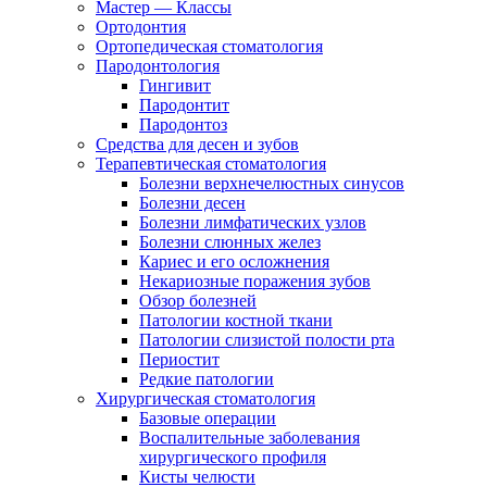
Мастер — Классы
Ортодонтия
Ортопедическая стоматология
Пародонтология
Гингивит
Пародонтит
Пародонтоз
Средства для десен и зубов
Терапевтическая стоматология
Болезни верхнечелюстных синусов
Болезни десен
Болезни лимфатических узлов
Болезни слюнных желез
Кариес и его осложнения
Некариозные поражения зубов
Обзор болезней
Патологии костной ткани
Патологии слизистой полости рта
Периостит
Редкие патологии
Хирургическая стоматология
Базовые операции
Воспалительные заболевания
хирургического профиля
Кисты челюсти