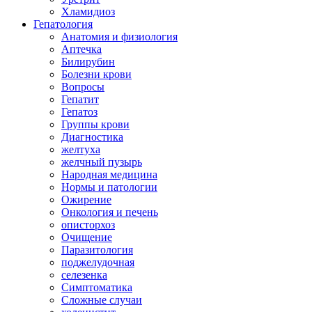
Хламидиоз
Гепатология
Анатомия и физиология
Аптечка
Билирубин
Болезни крови
Вопросы
Гепатит
Гепатоз
Группы крови
Диагностика
желтуха
желчный пузырь
Народная медицина
Нормы и патологии
Ожирение
Онкология и печень
описторхоз
Очищение
Паразитология
поджелудочная
селезенка
Симптоматика
Сложные случаи