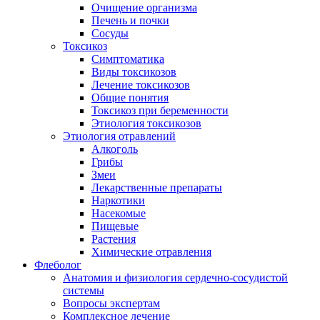
Очищение организма
Печень и почки
Сосуды
Токсикоз
Cимптоматика
Виды токсикозов
Лечение токсикозов
Общие понятия
Токсикоз при беременности
Этиология токсикозов
Этиология отравлений
Алкоголь
Грибы
Змеи
Лекарственные препараты
Наркотики
Насекомые
Пищевые
Растения
Химические отравления
Флеболог
Анатомия и физиология сердечно-сосудистой
системы
Вопросы экспертам
Комплексное лечение