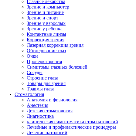
Глазные лекарства
Зрение и компьютер
Зрение и питание
Зрение и спорт
Зрение у взрослых
Зрение у ребенка
Контактные линзы
Коррекция зрения
Лазерная коррекция зрения
Обследование глаз
Очки
Проверка зрения
Симптомы глазных болезней
Сосуды
Строение глаза
Товары для зрения
Травмы глаза
Стоматология
Анатомия и физиология
Анестезия
Детская стоматология
Диагностика
клиническая симптоматика стом.патологий
Лечебные и профилактические процедуры
Лечение патологий