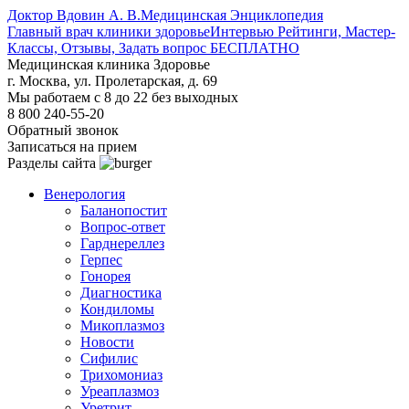
Доктор Вдовин А. В.
Медицинская Энциклопедия
Главный врач клиники здоровье
Интервью Рейтинги, Мастер-
Классы, Отзывы, Задать вопрос БЕСПЛАТНО
Медицинская клиника Здоровье
г. Москва, ул. Пролетарская, д. 69
Мы работаем с 8 до 22 без выходных
8 800 240-55-20
Обратный звонок
Записаться на прием
Разделы сайта
Венерология
Баланопостит
Вопрос-ответ
Гарднереллез
Герпес
Гонорея
Диагностика
Кондиломы
Микоплазмоз
Новости
Сифилис
Трихомониаз
Уреаплазмоз
Уретрит