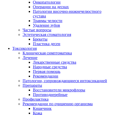
Онкопатологии
Операции на деснах
Патологии височно-нижнечелюстного
сустава
Травмы челюсти
Удаление зубов
Частые вопросы
Эстетическая стоматология
Брекеты
Пластика десен
Токсикология
Клиническая симптоматика
Лечение
Лекарственные средства
Народные средства
Первая помощь
Рекомендации
Патологии, сопровождающиеся интоксикацией
Препараты
Восстановители микрофлоры
Противодиерейные
Профилактика
Рекомендации по очищению организма
Кишечник
Кожа