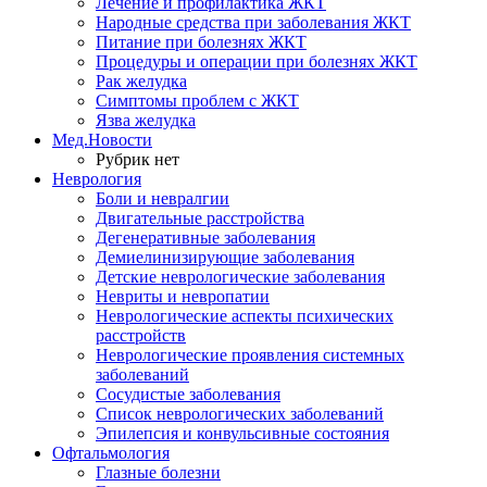
Лечение и профилактика ЖКТ
Народные средства при заболевания ЖКТ
Питание при болезнях ЖКТ
Процедуры и операции при болезнях ЖКТ
Рак желудка
Симптомы проблем с ЖКТ
Язва желудка
Мед.Новости
Рубрик нет
Неврология
Боли и невралгии
Двигательные расстройства
Дегенеративные заболевания
Демиелинизирующие заболевания
Детские неврологические заболевания
Невриты и невропатии
Неврологические аспекты психических
расстройств
Неврологические проявления системных
заболеваний
Сосудистые заболевания
Список неврологических заболеваний
Эпилепсия и конвульсивные состояния
Офтальмология
Глазные болезни