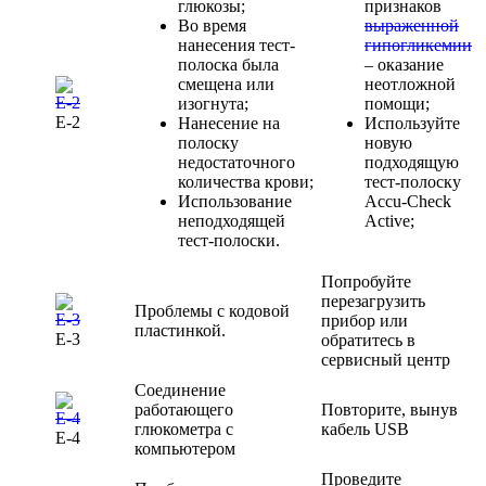
глюкозы;
признаков
Во время
выраженной
нанесения тест-
гипогликемии
полоска была
– оказание
смещена или
неотложной
изогнута;
помощи;
Е-2
Нанесение на
Используйте
полоску
новую
недостаточного
подходящую
количества крови;
тест-полоску
Использование
Accu-Check
неподходящей
Active;
тест-полоски.
Попробуйте
перезагрузить
Проблемы с кодовой
прибор или
пластинкой.
Е-3
обратитесь в
сервисный центр
Соединение
работающего
Повторите, вынув
глюкометра с
кабель USB
Е-4
компьютером
Проведите