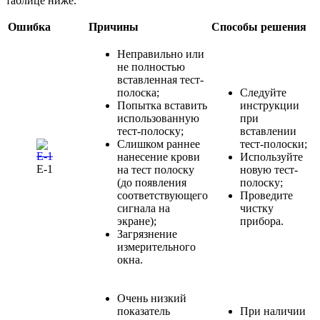
таблице ниже.
Ошибка
Причины
Способы решения
Неправильно или
не полностью
вставленная тест-
полоска;
Следуйте
Попытка вставить
инструкции
использованную
при
тест-полоску;
вставлении
Слишком раннее
тест-полоски;
нанесение крови
Используйте
Е-1
на тест полоску
новую тест-
(до появления
полоску;
соответствующего
Проведите
сигнала на
чистку
экране);
прибора.
Загрязнение
измерительного
окна.
Очень низкий
показатель
При наличии