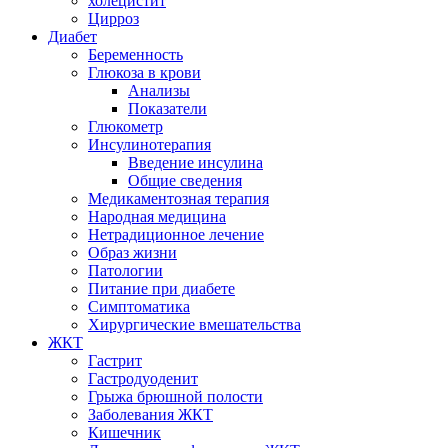
холецистит
Цирроз
Диабет
Беременность
Глюкоза в крови
Анализы
Показатели
Глюкометр
Инсулинотерапия
Введение инсулина
Общие сведения
Медикаментозная терапия
Народная медицина
Нетрадиционное лечение
Образ жизни
Патологии
Питание при диабете
Симптоматика
Хирургические вмешательства
ЖКТ
Гастрит
Гастродуоденит
Грыжа брюшной полости
Заболевания ЖКТ
Кишечник