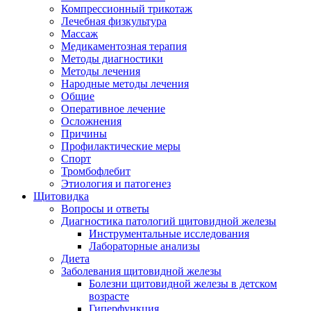
Компрессионный трикотаж
Лечебная физкультура
Массаж
Медикаментозная терапия
Методы диагностики
Методы лечения
Народные методы лечения
Общие
Оперативное лечение
Осложнения
Причины
Профилактические меры
Спорт
Тромбофлебит
Этиология и патогенез
Щитовидка
Вопросы и ответы
Диагностика патологий щитовидной железы
Инструментальные исследования
Лабораторные анализы
Диета
Заболевания щитовидной железы
Болезни щитовидной железы в детском
возрасте
Гиперфункция