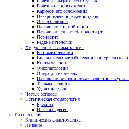
Болезни лимфатических узлов
Болезни слюнных желез
Кариес и его осложнения
Некариозные поражения зубов
Обзор болезней
Патологии костной ткани
Патологии слизистой полости рта
Периостит
Редкие патологии
Хирургическая стоматология
Базовые операции
Воспалительные заболевания хирургического
Кисты челюсти
Онкопатологии
Операции на деснах
Патологии височно-нижнечелюстного сустав
Травмы челюсти
Удаление зубов
Частые вопросы
Эстетическая стоматология
Брекеты
Пластика десен
Токсикология
Клиническая симптоматика
Лечение