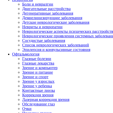
Боли и невралгии
Двигательные расстройства
Дегенеративные заболевания
Демиелинизирующие заболевания
Детские неврологические заболевания
Невриты и невропатии
Неврологические аспекты психических расстройст
Неврологические проявления системных заболеван
Сосудистые заболевания
Список неврологических заболеваний
Эпилепсия и конвульсивные состояния
Офтальмология
Глазные болезни
Глазные лекарства
Зрение и компьютер
Зрение и питание
Зрение и спорт
Зрение у взрослых
Зрение у ребенка
Контактные линзы
Коррекция зрения
Лазерная коррекция зрения
Обследование глаз
Очки