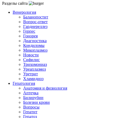
Разделы сайта
Венерология
Баланопостит
Вопрос-ответ
Гарднереллез
Герпес
Гонорея
Диагностика
Кондиломы
Микоплазмоз
Новости
Сифилис
Трихомониаз
Уреаплазмоз
Уретрит
Хламидиоз
Гепатология
Анатомия и физиология
Аптечка
Билирубин
Болезни крови
Вопросы
Гепатит
Гепатоз