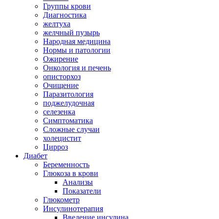
Группы крови
Диагностика
желтуха
желчный пузырь
Народная медицина
Нормы и патологии
Ожирение
Онкология и печень
описторхоз
Очищение
Паразитология
поджелудочная
селезенка
Симптоматика
Сложные случаи
холецистит
Цирроз
Диабет
Беременность
Глюкоза в крови
Анализы
Показатели
Глюкометр
Инсулинотерапия
Введение инсулина