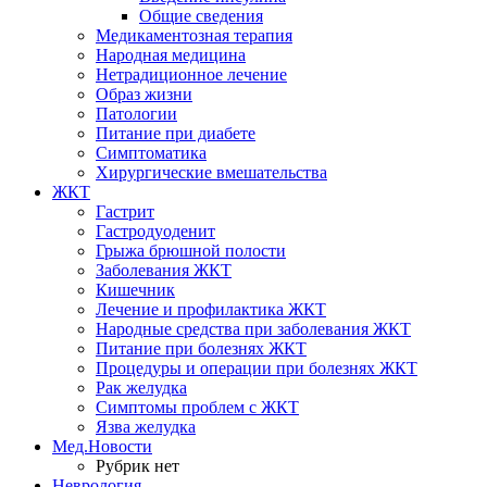
Общие сведения
Медикаментозная терапия
Народная медицина
Нетрадиционное лечение
Образ жизни
Патологии
Питание при диабете
Симптоматика
Хирургические вмешательства
ЖКТ
Гастрит
Гастродуоденит
Грыжа брюшной полости
Заболевания ЖКТ
Кишечник
Лечение и профилактика ЖКТ
Народные средства при заболевания ЖКТ
Питание при болезнях ЖКТ
Процедуры и операции при болезнях ЖКТ
Рак желудка
Симптомы проблем с ЖКТ
Язва желудка
Мед.Новости
Рубрик нет
Неврология