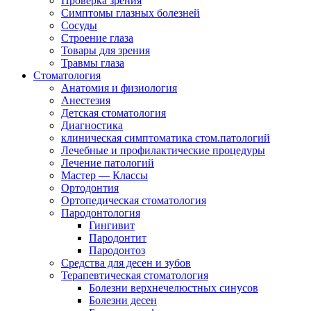
Проверка зрения
Симптомы глазных болезней
Сосуды
Строение глаза
Товары для зрения
Травмы глаза
Стоматология
Анатомия и физиология
Анестезия
Детская стоматология
Диагностика
клиническая симптоматика стом.патологий
Лечебные и профилактические процедуры
Лечение патологий
Мастер — Классы
Ортодонтия
Ортопедическая стоматология
Пародонтология
Гингивит
Пародонтит
Пародонтоз
Средства для десен и зубов
Терапевтическая стоматология
Болезни верхнечелюстных синусов
Болезни десен