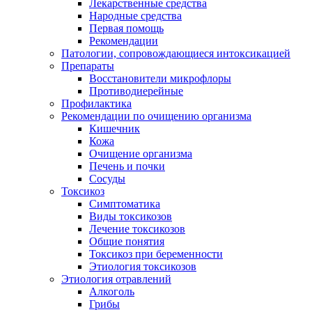
Лекарственные средства
Народные средства
Первая помощь
Рекомендации
Патологии, сопровождающиеся интоксикацией
Препараты
Восстановители микрофлоры
Противодиерейные
Профилактика
Рекомендации по очищению организма
Кишечник
Кожа
Очищение организма
Печень и почки
Сосуды
Токсикоз
Cимптоматика
Виды токсикозов
Лечение токсикозов
Общие понятия
Токсикоз при беременности
Этиология токсикозов
Этиология отравлений
Алкоголь
Грибы