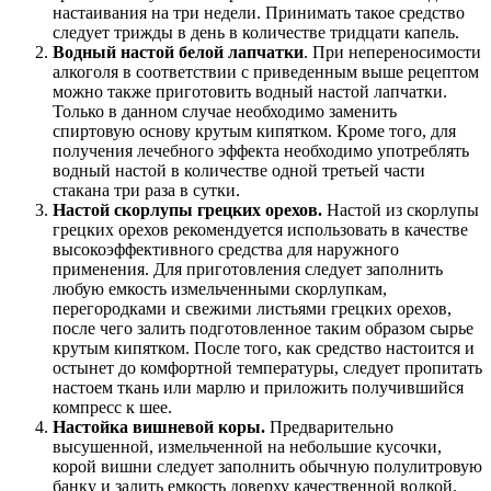
настаивания на три недели. Принимать такое средство
следует трижды в день в количестве тридцати капель.
Водный настой белой лапчатки
. При непереносимости
алкоголя в соответствии с приведенным выше рецептом
можно также приготовить водный настой лапчатки.
Только в данном случае необходимо заменить
спиртовую основу крутым кипятком. Кроме того, для
получения лечебного эффекта необходимо употреблять
водный настой в количестве одной третьей части
стакана три раза в сутки.
Настой скорлупы грецких орехов.
Настой из скорлупы
грецких орехов рекомендуется использовать в качестве
высокоэффективного средства для наружного
применения. Для приготовления следует заполнить
любую емкость измельченными скорлупкам,
перегородками и свежими листьями грецких орехов,
после чего залить подготовленное таким образом сырье
крутым кипятком. После того, как средство настоится и
остынет до комфортной температуры, следует пропитать
настоем ткань или марлю и приложить получившийся
компресс к шее.
Настойка вишневой коры.
Предварительно
высушенной, измельченной на небольшие кусочки,
корой вишни следует заполнить обычную полулитровую
банку и залить емкость доверху качественной водкой.