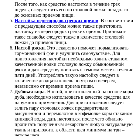
После того, как средство настоится в течение трех
недель, следует пить его по столовой ложке незадолго
до основных приемов пищи.
Настойка перегородок грецких орехов
. В соответствии
с предыдущим способом можно также приготовить
настойку из перегородок грецких орехов. Принимать
такое снадобье следует также в количестве столовой
ложки до приемов пищи.
Настой ряски
. Это лекарство поможет нормализовать
гормональный фон и улучшить самочувствие. Для
приготовления настойки необходимо залить стаканом
качественной водки столовую ложку обыкновенной
ряски и дать средству постоять в темном месте в течение
пяти дней. Употреблять такую настойку следует в
количестве двадцати капель по утрам и вечерам,
независимо от времени приема пищи.
Дубовая кора
. Настой, приготовленный на основе коры
дуба, необходимо использовать в качестве средства для
наружного применения. Для приготовления следует
залить пару столовых ложек предварительно
высушенной и перемолотой в кофемолке коры стаканом
кипящей воды, дать настояться, после чего обильно
пропитать полученным лекарством любую натуральную
ткань и приложить к области шеи минимум на три –
четыре часа.