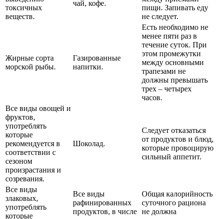
чай, кофе.
токсичных
пищи. Запивать еду
веществ.
не следует.
Есть необходимо не
менее пяти раз в
течение суток. При
этом промежутки
Жирные сорта
Газированные
между основными
морской рыбы.
напитки.
трапезами не
должны превышать
трех – четырех
часов.
Все виды овощей и
фруктов,
употреблять
Следует отказаться
которые
от продуктов и блюд,
рекомендуется в
Шоколад.
которые провоцирую
соответствии с
сильный аппетит.
сезоном
произрастания и
созревания.
Все виды
Все виды
Общая калорийность
злаковых,
рафинированных
суточного рациона
употреблять
продуктов, в числе
не должна
которые