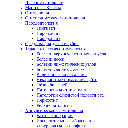
Лечение патологий
Мастер — Классы
Ортодонтия
Ортопедическая стоматология
Пародонтология
Гингивит
Пародонтит
Пародонтоз
Средства для десен и зубов
Терапевтическая стоматология
Болезни верхнечелюстных синусов
Болезни десен
Болезни лимфатических узлов
Болезни слюнных желез
Кариес и его осложнения
Некариозные поражения зубов
Обзор болезней
Патологии костной ткани
Патологии слизистой полости рта
Периостит
Редкие патологии
Хирургическая стоматология
Базовые операции
Воспалительные заболевания
хирургического профиля