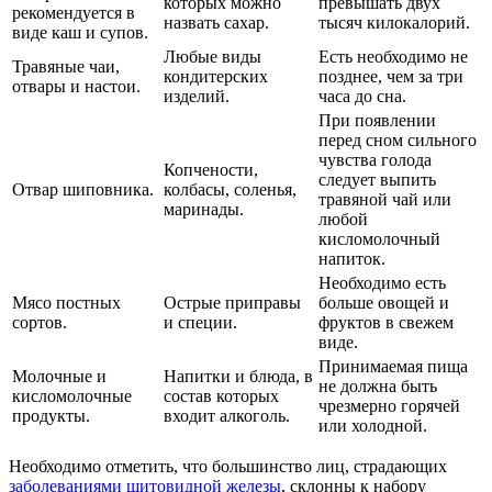
которых можно
превышать двух
рекомендуется в
назвать сахар.
тысяч килокалорий.
виде каш и супов.
Любые виды
Есть необходимо не
Травяные чаи,
кондитерских
позднее, чем за три
отвары и настои.
изделий.
часа до сна.
При появлении
перед сном сильного
чувства голода
Копчености,
следует выпить
Отвар шиповника.
колбасы, соленья,
травяной чай или
маринады.
любой
кисломолочный
напиток.
Необходимо есть
Мясо постных
Острые приправы
больше овощей и
сортов.
и специи.
фруктов в свежем
виде.
Принимаемая пища
Молочные и
Напитки и блюда, в
не должна быть
кисломолочные
состав которых
чрезмерно горячей
продукты.
входит алкоголь.
или холодной.
Необходимо отметить, что большинство лиц, страдающих
заболеваниями щитовидной железы
, склонны к набору