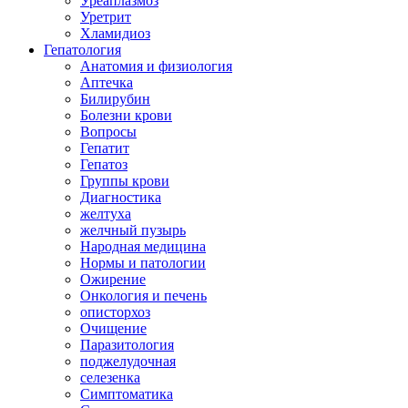
Уреаплазмоз
Уретрит
Хламидиоз
Гепатология
Анатомия и физиология
Аптечка
Билирубин
Болезни крови
Вопросы
Гепатит
Гепатоз
Группы крови
Диагностика
желтуха
желчный пузырь
Народная медицина
Нормы и патологии
Ожирение
Онкология и печень
описторхоз
Очищение
Паразитология
поджелудочная
селезенка
Симптоматика