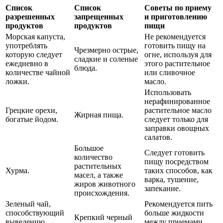
Список
Список
Советы по приему
разрешенных
запрещенных
и приготовлению
продуктов
продуктов
пищи
Морская капуста,
Не рекомендуется
употреблять
готовить пищу на
Чрезмерно острые,
которую следует
огне, используя для
сладкие и соленые
ежедневно в
этого растительное
блюда.
количестве чайной
или сливочное
ложки.
масло.
Использовать
нерафинированное
Грецкие орехи,
растительное масло
Жирная пища.
богатые йодом.
следует только для
заправки овощных
салатов.
Большое
Следует готовить
количество
пищу посредством
растительных
Хурма.
таких способов, как
масел, а также
варка, тушение,
жиров животного
запекание.
происхождения.
Зеленый чай,
Рекомендуется пить
способствующий
больше жидкости
Крепкий черный
выведению
между приемами