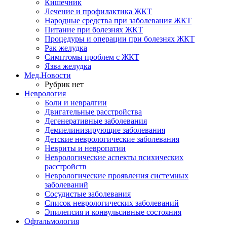
Кишечник
Лечение и профилактика ЖКТ
Народные средства при заболевания ЖКТ
Питание при болезнях ЖКТ
Процедуры и операции при болезнях ЖКТ
Рак желудка
Симптомы проблем с ЖКТ
Язва желудка
Мед.Новости
Рубрик нет
Неврология
Боли и невралгии
Двигательные расстройства
Дегенеративные заболевания
Демиелинизирующие заболевания
Детские неврологические заболевания
Невриты и невропатии
Неврологические аспекты психических
расстройств
Неврологические проявления системных
заболеваний
Сосудистые заболевания
Список неврологических заболеваний
Эпилепсия и конвульсивные состояния
Офтальмология