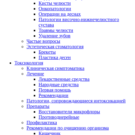
Кисты челюсти
Онкопатологии
Операции на деснах
Патологии височно-нижнечелюстного
сустава
Травмы челюсти
Удаление зубов
Частые вопросы
Эстетическая стоматология
Брекеты
Пластика десен
Токсикология
Клиническая симптоматика
Лечение
Лекарственные средства
Народные средства
Первая помощь
Рекомендации
Патологии, сопровождающиеся интоксикацией
Препараты
Восстановители микрофлоры
Противодиерейные
Профилактика
Рекомендации по очищению организма
Кишечник