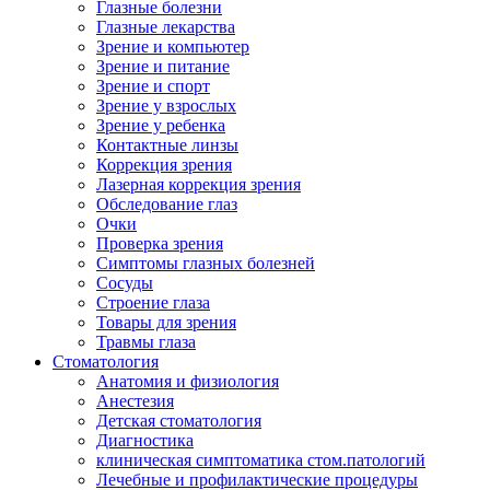
Глазные болезни
Глазные лекарства
Зрение и компьютер
Зрение и питание
Зрение и спорт
Зрение у взрослых
Зрение у ребенка
Контактные линзы
Коррекция зрения
Лазерная коррекция зрения
Обследование глаз
Очки
Проверка зрения
Симптомы глазных болезней
Сосуды
Строение глаза
Товары для зрения
Травмы глаза
Стоматология
Анатомия и физиология
Анестезия
Детская стоматология
Диагностика
клиническая симптоматика стом.патологий
Лечебные и профилактические процедуры