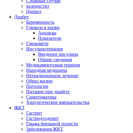
Сложные случаи
холецистит
Цирроз
Диабет
Беременность
Глюкоза в крови
Анализы
Показатели
Глюкометр
Инсулинотерапия
Введение инсулина
Общие сведения
Медикаментозная терапия
Народная медицина
Нетрадиционное лечение
Образ жизни
Патологии
Питание при диабете
Симптоматика
Хирургические вмешательства
ЖКТ
Гастрит
Гастродуоденит
Грыжа брюшной полости
Заболевания ЖКТ