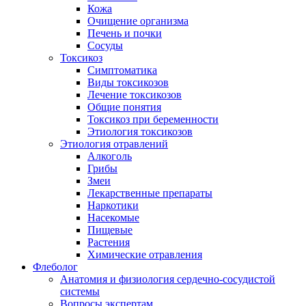
Кожа
Очищение организма
Печень и почки
Сосуды
Токсикоз
Cимптоматика
Виды токсикозов
Лечение токсикозов
Общие понятия
Токсикоз при беременности
Этиология токсикозов
Этиология отравлений
Алкоголь
Грибы
Змеи
Лекарственные препараты
Наркотики
Насекомые
Пищевые
Растения
Химические отравления
Флеболог
Анатомия и физиология сердечно-сосудистой
системы
Вопросы экспертам