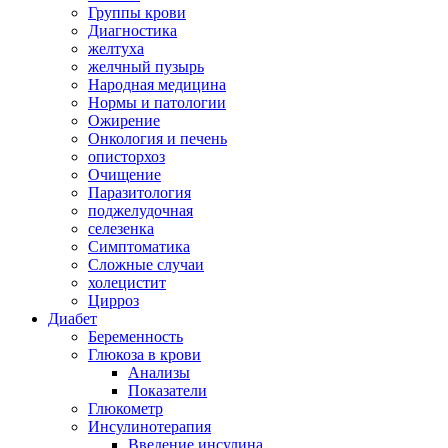
Группы крови
Диагностика
желтуха
желчный пузырь
Народная медицина
Нормы и патологии
Ожирение
Онкология и печень
описторхоз
Очищение
Паразитология
поджелудочная
селезенка
Симптоматика
Сложные случаи
холецистит
Цирроз
Диабет
Беременность
Глюкоза в крови
Анализы
Показатели
Глюкометр
Инсулинотерапия
Введение инсулина