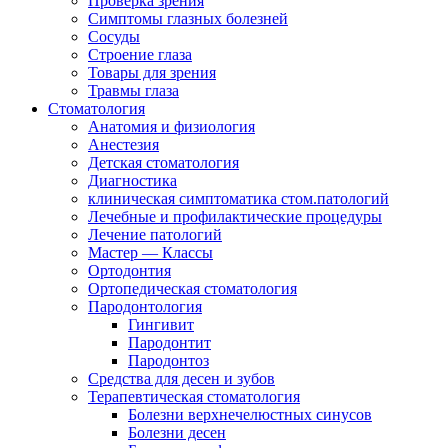
Проверка зрения
Симптомы глазных болезней
Сосуды
Строение глаза
Товары для зрения
Травмы глаза
Стоматология
Анатомия и физиология
Анестезия
Детская стоматология
Диагностика
клиническая симптоматика стом.патологий
Лечебные и профилактические процедуры
Лечение патологий
Мастер — Классы
Ортодонтия
Ортопедическая стоматология
Пародонтология
Гингивит
Пародонтит
Пародонтоз
Средства для десен и зубов
Терапевтическая стоматология
Болезни верхнечелюстных синусов
Болезни десен