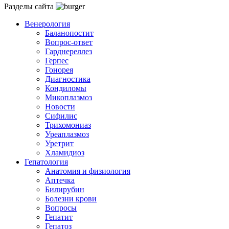
Разделы сайта
Венерология
Баланопостит
Вопрос-ответ
Гарднереллез
Герпес
Гонорея
Диагностика
Кондиломы
Микоплазмоз
Новости
Сифилис
Трихомониаз
Уреаплазмоз
Уретрит
Хламидиоз
Гепатология
Анатомия и физиология
Аптечка
Билирубин
Болезни крови
Вопросы
Гепатит
Гепатоз