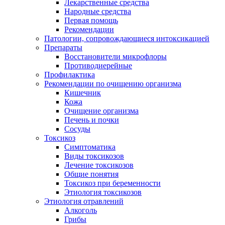
Лекарственные средства
Народные средства
Первая помощь
Рекомендации
Патологии, сопровождающиеся интоксикацией
Препараты
Восстановители микрофлоры
Противодиерейные
Профилактика
Рекомендации по очищению организма
Кишечник
Кожа
Очищение организма
Печень и почки
Сосуды
Токсикоз
Cимптоматика
Виды токсикозов
Лечение токсикозов
Общие понятия
Токсикоз при беременности
Этиология токсикозов
Этиология отравлений
Алкоголь
Грибы