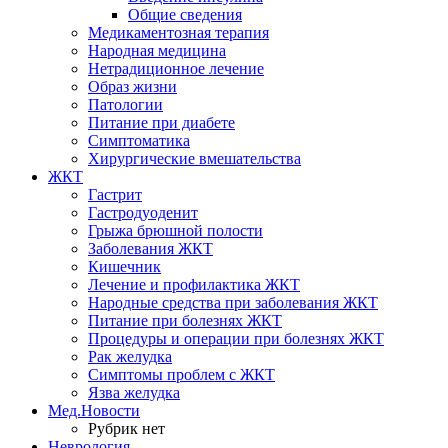
Общие сведения
Медикаментозная терапия
Народная медицина
Нетрадиционное лечение
Образ жизни
Патологии
Питание при диабете
Симптоматика
Хирургические вмешательства
ЖКТ
Гастрит
Гастродуоденит
Грыжа брюшной полости
Заболевания ЖКТ
Кишечник
Лечение и профилактика ЖКТ
Народные средства при заболевания ЖКТ
Питание при болезнях ЖКТ
Процедуры и операции при болезнях ЖКТ
Рак желудка
Симптомы проблем с ЖКТ
Язва желудка
Мед.Новости
Рубрик нет
Неврология