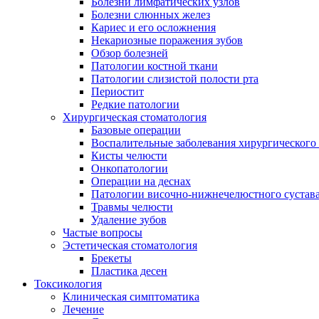
Болезни лимфатических узлов
Болезни слюнных желез
Кариес и его осложнения
Некариозные поражения зубов
Обзор болезней
Патологии костной ткани
Патологии слизистой полости рта
Периостит
Редкие патологии
Хирургическая стоматология
Базовые операции
Воспалительные заболевания хирургического
Кисты челюсти
Онкопатологии
Операции на деснах
Патологии височно-нижнечелюстного сустав
Травмы челюсти
Удаление зубов
Частые вопросы
Эстетическая стоматология
Брекеты
Пластика десен
Токсикология
Клиническая симптоматика
Лечение