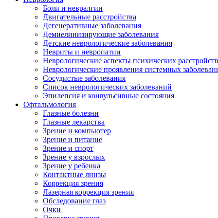
Боли и невралгии
Двигательные расстройства
Дегенеративные заболевания
Демиелинизирующие заболевания
Детские неврологические заболевания
Невриты и невропатии
Неврологические аспекты психических расстройст
Неврологические проявления системных заболеван
Сосудистые заболевания
Список неврологических заболеваний
Эпилепсия и конвульсивные состояния
Офтальмология
Глазные болезни
Глазные лекарства
Зрение и компьютер
Зрение и питание
Зрение и спорт
Зрение у взрослых
Зрение у ребенка
Контактные линзы
Коррекция зрения
Лазерная коррекция зрения
Обследование глаз
Очки