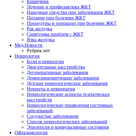
Кишечник
Лечение и профилактика ЖКТ
Народные средства при заболевания ЖКТ
Питание при болезнях ЖКТ
Процедуры и операции при болезнях ЖКТ
Рак желудка
Симптомы проблем с ЖКТ
Язва желудка
Мед.Новости
Рубрик нет
Неврология
Боли и невралгии
Двигательные расстройства
Дегенеративные заболевания
Демиелинизирующие заболевания
Детские неврологические заболевания
Невриты и невропатии
Неврологические аспекты психических
расстройств
Неврологические проявления системных
заболеваний
Сосудистые заболевания
Список неврологических заболеваний
Эпилепсия и конвульсивные состояния
Офтальмология