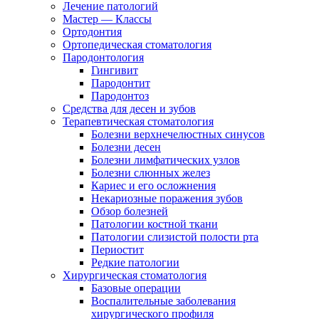
Лечение патологий
Мастер — Классы
Ортодонтия
Ортопедическая стоматология
Пародонтология
Гингивит
Пародонтит
Пародонтоз
Средства для десен и зубов
Терапевтическая стоматология
Болезни верхнечелюстных синусов
Болезни десен
Болезни лимфатических узлов
Болезни слюнных желез
Кариес и его осложнения
Некариозные поражения зубов
Обзор болезней
Патологии костной ткани
Патологии слизистой полости рта
Периостит
Редкие патологии
Хирургическая стоматология
Базовые операции
Воспалительные заболевания
хирургического профиля