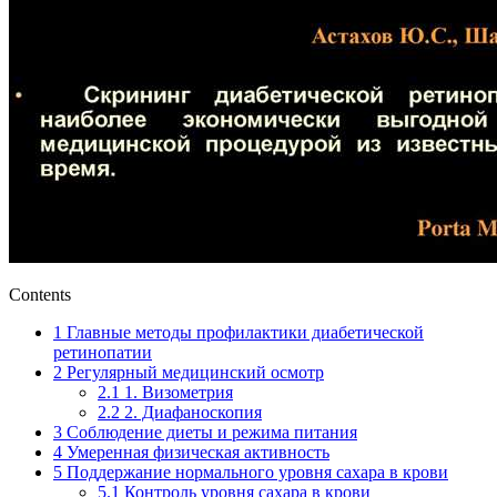
Contents
1
Главные методы профилактики диабетической
ретинопатии
2
Регулярный медицинский осмотр
2.1
1. Визометрия
2.2
2. Диафаноскопия
3
Соблюдение диеты и режима питания
4
Умеренная физическая активность
5
Поддержание нормального уровня сахара в крови
5.1
Контроль уровня сахара в крови