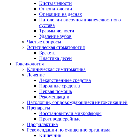
Кисты челюсти
Онкопатологии
Операции на деснах
Патологии височно-нижнечелюстного
сустава
Травмы челюсти
Удаление зубов
Частые вопросы
Эстетическая стоматология
Брекеты
Пластика десен
Токсикология
Клиническая симптоматика
Лечение
Лекарственные средства
Народные средства
Первая помощь
Рекомендации
Патологии, сопровождающиеся интоксикацией
Препараты
Восстановители микрофлоры
Противодиерейные
Профилактика
Рекомендации по очищению организма
Кишечник