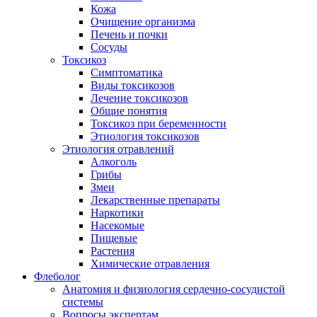
Кожа
Очищение организма
Печень и почки
Сосуды
Токсикоз
Cимптоматика
Виды токсикозов
Лечение токсикозов
Общие понятия
Токсикоз при беременности
Этиология токсикозов
Этиология отравлений
Алкоголь
Грибы
Змеи
Лекарственные препараты
Наркотики
Насекомые
Пищевые
Растения
Химические отравления
Флеболог
Анатомия и физиология сердечно-сосудистой
системы
Вопросы экспертам