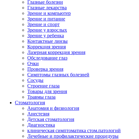
Глазные болезни
Глазные лекарства
Зрение и компьютер
Зрение и питание
Зрение и спорт
Зрение у взрослых
Зрение у ребенка
Контактные линзы
Коррекция зрения
Лазерная коррекция зрения
Обследование глаз
Очки
Проверка зрения
Симптомы глазных болезней
Сосуды
Строение глаза
Товары для зрения
Травмы глаза
Стоматология
Анатомия и физиология
Анестезия
Детская стоматология
Диагностика
клиническая симптоматика стом.патологий
Лечебные и профилактические процедуры