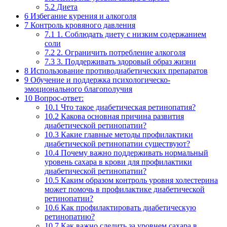
5.2
Диета
6
Избегание курения и алкоголя
7
Контроль кровяного давления
7.1
1. Соблюдать диету с низким содержанием
соли
7.2
2. Ограничить потребление алкоголя
7.3
3. Поддерживать здоровый образ жизни
8
Использование противодиабетических препаратов
9
Обучение и поддержка психологическо-
эмоционального благополучия
10
Вопрос-ответ:
10.1
Что такое диабетическая ретинопатия?
10.2
Какова основная причина развития
диабетической ретинопатии?
10.3
Какие главные методы профилактики
диабетической ретинопатии существуют?
10.4
Почему важно поддерживать нормальный
уровень сахара в крови для профилактики
диабетической ретинопатии?
10.5
Каким образом контроль уровня холестерина
может помочь в профилактике диабетической
ретинопатии?
10.6
Как профилактировать диабетическую
ретинопатию?
10.7
Как важно следить за уровнем сахара в