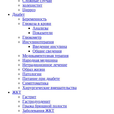
Сложные случаи
холецистит
Цирроз
Диабет
Беременность
Глюкоза в крови
Анализы
Показатели
Глюкометр
Инсулинотерапия
Введение инсулина
Общие сведения
Медикаментозная терапия
Народная медицина
Нетрадиционное лечение
Образ жизни
Патологии
Питание при диабете
Симптоматика
Хирургические вмешательства
ЖКТ
Гастрит
Гастродуоденит
Грыжа брюшной полости
Заболевания ЖКТ