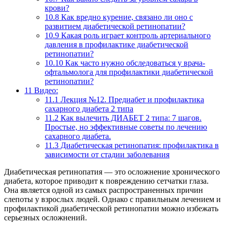
крови?
10.8
Как вредно курение, связано ли оно с
развитием диабетической ретинопатии?
10.9
Какая роль играет контроль артериального
давления в профилактике диабетической
ретинопатии?
10.10
Как часто нужно обследоваться у врача-
офтальмолога для профилактики диабетической
ретинопатии?
11
Видео:
11.1
Лекция №12. Предиабет и профилактика
сахарного диабета 2 типа
11.2
Как вылечить ДИАБЕТ 2 типа: 7 шагов.
Простые, но эффективные советы по лечению
сахарного диабета.
11.3
Диабетическая ретинопатия: профилактика в
зависимости от стадии заболевания
Диабетическая ретинопатия — это осложнение хронического
диабета, которое приводит к повреждению сетчатки глаза.
Она является одной из самых распространенных причин
слепоты у взрослых людей. Однако с правильным лечением и
профилактикой диабетической ретинопатии можно избежать
серьезных осложнений.