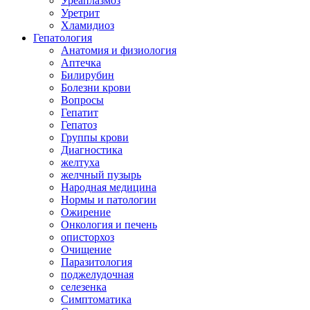
Уреаплазмоз
Уретрит
Хламидиоз
Гепатология
Анатомия и физиология
Аптечка
Билирубин
Болезни крови
Вопросы
Гепатит
Гепатоз
Группы крови
Диагностика
желтуха
желчный пузырь
Народная медицина
Нормы и патологии
Ожирение
Онкология и печень
описторхоз
Очищение
Паразитология
поджелудочная
селезенка
Симптоматика