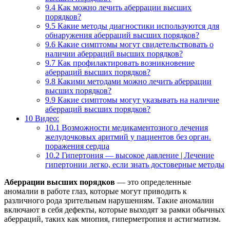
9.4
Как можно лечить аберрации высших
порядков?
9.5
Какие методы диагностики используются для
обнаружения аберраций высших порядков?
9.6
Какие симптомы могут свидетельствовать о
наличии аберраций высших порядков?
9.7
Как профилактировать возникновение
аберраций высших порядков?
9.8
Какими методами можно лечить аберрации
высших порядков?
9.9
Какие симптомы могут указывать на наличие
аберраций высших порядков?
10
Видео:
10.1
Возможности медикаментозного лечения
желудочковых аритмий у пациентов без орган.
поражения сердца
10.2
Гипертония — высокое давление | Лечение
гипертонии легко, если знать достоверные методы
Аберрации высших порядков
— это определенные
аномалии в работе глаз, которые могут приводить к
различного рода зрительным нарушениям. Такие аномалии
включают в себя дефекты, которые выходят за рамки обычных
аберраций, таких как миопия, гиперметропия и астигматизм.