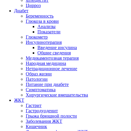
холецистит
Цирроз
Диабет
Беременность
Глюкоза в крови
Анализы
Показатели
Глюкометр
Инсулинотерапия
Введение инсулина
Общие сведения
Медикаментозная терапия
Народная медицина
Нетрадиционное лечение
Образ жизни
Патологии
Питание при диабете
Симптоматика
Хирургические вмешательства
ЖКТ
Гастрит
Гастродуоденит
Грыжа брюшной полости
Заболевания ЖКТ
Кишечник