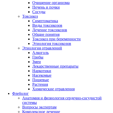
Очищение организма
Печень и почки
Сосуды
Токсикоз
Cимптоматика
Виды токсикозов
Лечение токсикозов
Общие понятия
Токсикоз при беременности
Этиология токсикозов
Этиология отравлений
Алкоголь
Грибы
Змеи
Лекарственные препараты
Наркотики
Насекомые
Пищевые
Растения
Химические отравления
Флеболог
Анатомия и физиология сердечно-сосудистой
системы
Вопросы экспертам
Комплексное лечение