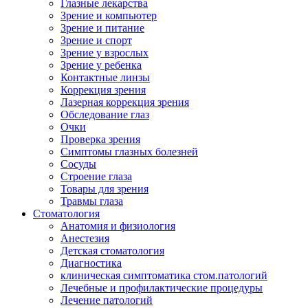
Глазные лекарства
Зрение и компьютер
Зрение и питание
Зрение и спорт
Зрение у взрослых
Зрение у ребенка
Контактные линзы
Коррекция зрения
Лазерная коррекция зрения
Обследование глаз
Очки
Проверка зрения
Симптомы глазных болезней
Сосуды
Строение глаза
Товары для зрения
Травмы глаза
Стоматология
Анатомия и физиология
Анестезия
Детская стоматология
Диагностика
клиническая симптоматика стом.патологий
Лечебные и профилактические процедуры
Лечение патологий