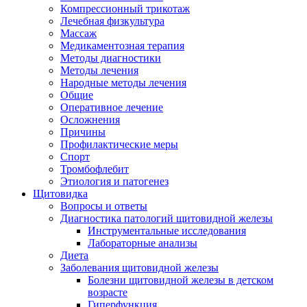
Компрессионный трикотаж
Лечебная физкультура
Массаж
Медикаментозная терапия
Методы диагностики
Методы лечения
Народные методы лечения
Общие
Оперативное лечение
Осложнения
Причины
Профилактические меры
Спорт
Тромбофлебит
Этиология и патогенез
Щитовидка
Вопросы и ответы
Диагностика патологий щитовидной железы
Инструментальные исследования
Лабораторные анализы
Диета
Заболевания щитовидной железы
Болезни щитовидной железы в детском
возрасте
Гиперфункция