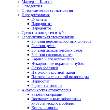
Мастер — Классы
Ортодонтия
Ортопедическая стоматология
Пародонтология
Гингивит
Пародонтит
Пародонтоз
Средства для десен и зубов
Терапевтическая стоматология
Болезни верхнечелюстных синусов
Болезни десен
Болезни лимфатических узлов
Болезни слюнных желез
Кариес и его осложнения
Некариозные поражения зубов
Обзор болезней
Патологии костной ткани
Патологии слизистой полости рта
Периостит
Редкие патологии
Хирургическая стоматология
Базовые операции
Воспалительные заболевания
хирургического профиля
Кисты челюсти