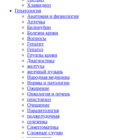
Хламидиоз
Гепатология
Анатомия и физиология
Аптечка
Билирубин
Болезни крови
Вопросы
Гепатит
Гепатоз
Группы крови
Диагностика
желтуха
желчный пузырь
Народная медицина
Нормы и патологии
Ожирение
Онкология и печень
описторхоз
Очищение
Паразитология
поджелудочная
селезенка
Симптоматика
Сложные случаи