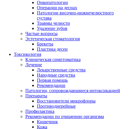
Онкопатологии
Операции на деснах
Патологии височно-нижнечелюстного
сустава
Травмы челюсти
Удаление зубов
Частые вопросы
Эстетическая стоматология
Брекеты
Пластика десен
Токсикология
Клиническая симптоматика
Лечение
Лекарственные средства
Народные средства
Первая помощь
Рекомендации
Патологии, сопровождающиеся интоксикацией
Препараты
Восстановители микрофлоры
Противодиерейные
Профилактика
Рекомендации по очищению организма
Кишечник
Кожа