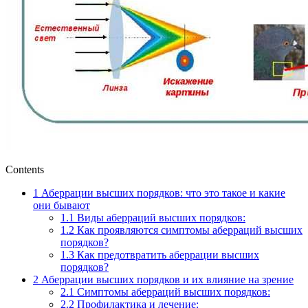
Contents
1
Аберрации высших порядков: что это такое и какие
они бывают
1.1
Виды аберраций высших порядков:
1.2
Как проявляются симптомы аберраций высших
порядков?
1.3
Как предотвратить аберрации высших
порядков?
2
Аберрации высших порядков и их влияние на зрение
2.1
Симптомы аберраций высших порядков:
2.2
Профилактика и лечение: