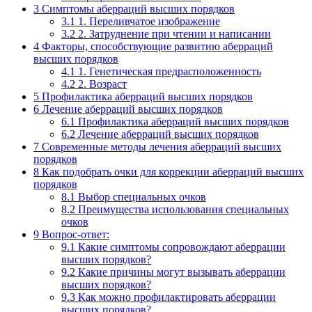
3
Симптомы аберраций высших порядков
3.1
1. Переливчатое изображение
3.2
2. Затруднение при чтении и написании
4
Факторы, способствующие развитию аберраций
высших порядков
4.1
1. Генетическая предрасположенность
4.2
2. Возраст
5
Профилактика аберраций высших порядков
6
Лечение аберраций высших порядков
6.1
Профилактика аберраций высших порядков
6.2
Лечение аберраций высших порядков
7
Современные методы лечения аберраций высших
порядков
8
Как подобрать очки для коррекции аберраций высших
порядков
8.1
Выбор специальных очков
8.2
Преимущества использования специальных
очков
9
Вопрос-ответ:
9.1
Какие симптомы сопровождают аберрации
высших порядков?
9.2
Какие причины могут вызывать аберрации
высших порядков?
9.3
Как можно профилактировать аберрации
высших порядков?