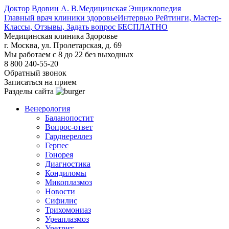
Доктор Вдовин А. В.
Медицинская Энциклопедия
Главный врач клиники здоровье
Интервью Рейтинги, Мастер-
Классы, Отзывы, Задать вопрос БЕСПЛАТНО
Медицинская клиника Здоровье
г. Москва, ул. Пролетарская, д. 69
Мы работаем с 8 до 22 без выходных
8 800 240-55-20
Обратный звонок
Записаться на прием
Разделы сайта
Венерология
Баланопостит
Вопрос-ответ
Гарднереллез
Герпес
Гонорея
Диагностика
Кондиломы
Микоплазмоз
Новости
Сифилис
Трихомониаз
Уреаплазмоз
Уретрит