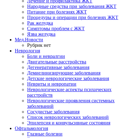
Лечение и профилактика ЖКТ
Народные средства при заболевания ЖКТ
Питание при болезнях ЖКТ
Процедуры и операции при болезнях ЖКТ
Рак желудка
Симптомы проблем с ЖКТ
Язва желудка
Мед.Новости
Рубрик нет
Неврология
Боли и невралгии
Двигательные расстройства
Дегенеративные заболевания
Демиелинизирующие заболевания
Детские неврологические заболевания
Невриты и невропатии
Неврологические аспекты психических
расстройств
Неврологические проявления системных
заболеваний
Сосудистые заболевания
Список неврологических заболеваний
Эпилепсия и конвульсивные состояния
Офтальмология
Глазные болезни