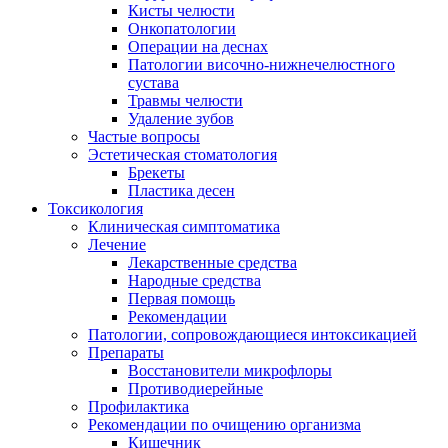
Кисты челюсти
Онкопатологии
Операции на деснах
Патологии височно-нижнечелюстного
сустава
Травмы челюсти
Удаление зубов
Частые вопросы
Эстетическая стоматология
Брекеты
Пластика десен
Токсикология
Клиническая симптоматика
Лечение
Лекарственные средства
Народные средства
Первая помощь
Рекомендации
Патологии, сопровождающиеся интоксикацией
Препараты
Восстановители микрофлоры
Противодиерейные
Профилактика
Рекомендации по очищению организма
Кишечник