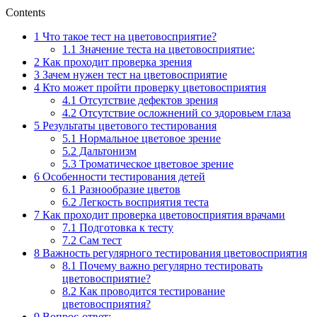
Contents
1
Что такое тест на цветовосприятие?
1.1
Значение теста на цветовосприятие:
2
Как проходит проверка зрения
3
Зачем нужен тест на цветовосприятие
4
Кто может пройти проверку цветовосприятия
4.1
Отсутствие дефектов зрения
4.2
Отсутствие осложнений со здоровьем глаза
5
Результаты цветового тестирования
5.1
Нормальное цветовое зрение
5.2
Дальтонизм
5.3
Троматическое цветовое зрение
6
Особенности тестирования детей
6.1
Разнообразие цветов
6.2
Легкость восприятия теста
7
Как проходит проверка цветовосприятия врачами
7.1
Подготовка к тесту
7.2
Сам тест
8
Важность регулярного тестирования цветовосприятия
8.1
Почему важно регулярно тестировать
цветовосприятие?
8.2
Как проводится тестирование
цветовосприятия?
9
Вопрос-ответ: