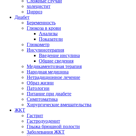
Сложные случаи
холецистит
Цирроз
Диабет
Беременность
Глюкоза в крови
Анализы
Показатели
Глюкометр
Инсулинотерапия
Введение инсулина
Общие сведения
Медикаментозная терапия
Народная медицина
Нетрадиционное лечение
Образ жизни
Патологии
Питание при диабете
Симптоматика
Хирургические вмешательства
ЖКТ
Гастрит
Гастродуоденит
Грыжа брюшной полости
Заболевания ЖКТ