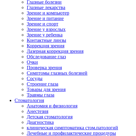
Глазные болезни
Глазные лекарства
Зрение и компьютер
Зрение и питание
Зрение и спорт
Зрение у взрослых
Зрение у ребенка
Контактные линзы
Коррекция зрения
Лазерная коррекция зрения
Обследование глаз
Очки
Проверка зрения
Симптомы глазных болезней
Сосуды
Строение глаза
Товары для зрения
Травмы глаза
Стоматология
Анатомия и физиология
Анестезия
Детская стоматология
Диагностика
клиническая симптоматика стом.патологий
Лечебные и профилактические процедуры