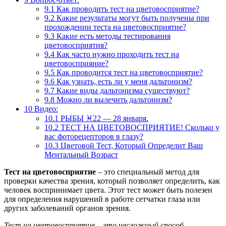
9.1
Как проводить тест на цветовосприятие?
9.2
Какие результаты могут быть получены при
прохождении теста на цветовосприятие?
9.3
Какие есть методы тестирования
цветовосприятия?
9.4
Как часто нужно проходить тест на
цветовосприяние?
9.5
Как проводится тест на цветовосприятие?
9.6
Как узнать, есть ли у меня дальтонизм?
9.7
Какие виды дальтонизма существуют?
9.8
Можно ли вылечить дальтонизм?
10
Видео:
10.1
РЫБЫ ♓️22 — 28 января.
10.2
ТЕСТ НА ЦВЕТОВОСПРИЯТИЕ! Сколько у
вас фоторецепторов в глазу?
10.3
Цветовой Тест, Который Определит Ваш
Ментальный Возраст
Тест на цветовосприятие
– это специальный метод для
проверки качества зрения, который позволяет определить, как
человек воспринимает цвета. Этот тест может быть полезен
для определения нарушений в работе сетчатки глаза или
других заболеваний органов зрения.
Тест на цветовосприятие – это несложный способ