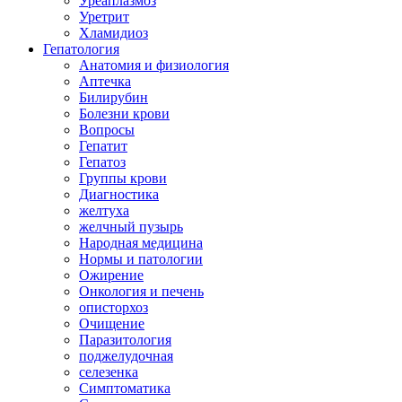
Уреаплазмоз
Уретрит
Хламидиоз
Гепатология
Анатомия и физиология
Аптечка
Билирубин
Болезни крови
Вопросы
Гепатит
Гепатоз
Группы крови
Диагностика
желтуха
желчный пузырь
Народная медицина
Нормы и патологии
Ожирение
Онкология и печень
описторхоз
Очищение
Паразитология
поджелудочная
селезенка
Симптоматика