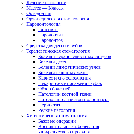
Лечение патологий
Мастер — Классы
Ортодонтия
Ортопедическая стоматология
Пародонтология
Гингивит
Пародонтит
Пародонтоз
Средства для десен и зубов
Терапевтическая стоматология
Болезни верхнечелюстных синусов
Болезни десен
Болезни лимфатических узлов
Болезни слюнных желез
Кариес и его осложнения
Некариозные поражения зубов
Обзор болезней
Патологии костной ткани
Патологии слизистой полости рта
Периостит
Редкие патологии
Хирургическая стоматология
Базовые операции
Воспалительные заболевания
хирургического профиля