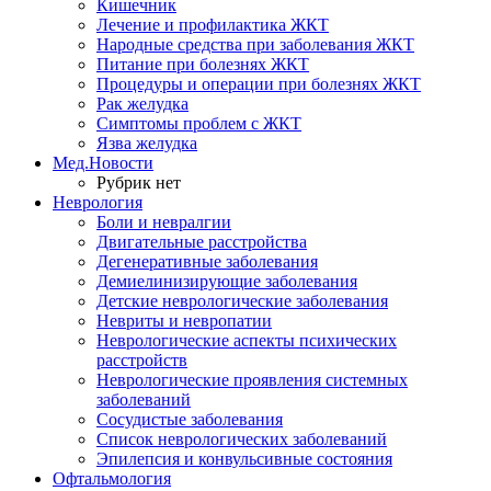
Кишечник
Лечение и профилактика ЖКТ
Народные средства при заболевания ЖКТ
Питание при болезнях ЖКТ
Процедуры и операции при болезнях ЖКТ
Рак желудка
Симптомы проблем с ЖКТ
Язва желудка
Мед.Новости
Рубрик нет
Неврология
Боли и невралгии
Двигательные расстройства
Дегенеративные заболевания
Демиелинизирующие заболевания
Детские неврологические заболевания
Невриты и невропатии
Неврологические аспекты психических
расстройств
Неврологические проявления системных
заболеваний
Сосудистые заболевания
Список неврологических заболеваний
Эпилепсия и конвульсивные состояния
Офтальмология