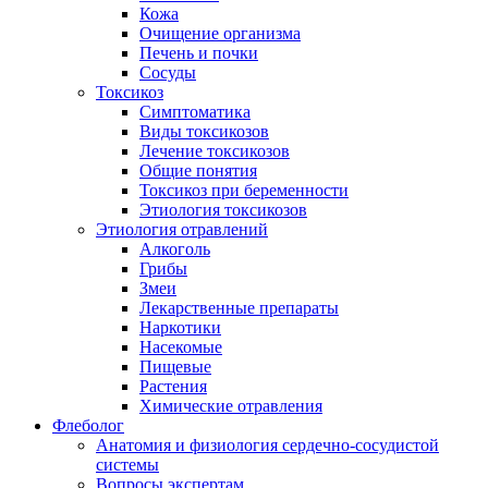
Кожа
Очищение организма
Печень и почки
Сосуды
Токсикоз
Cимптоматика
Виды токсикозов
Лечение токсикозов
Общие понятия
Токсикоз при беременности
Этиология токсикозов
Этиология отравлений
Алкоголь
Грибы
Змеи
Лекарственные препараты
Наркотики
Насекомые
Пищевые
Растения
Химические отравления
Флеболог
Анатомия и физиология сердечно-сосудистой
системы
Вопросы экспертам