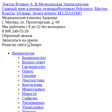
Доктор Вдовин А. В.
Медицинская Энциклопедия
Главный врач клиники здоровье
Интервью Рейтинги, Мастер-
Классы, Отзывы, Задать вопрос БЕСПЛАТНО
Медицинская клиника Здоровье
г. Москва, ул. Пролетарская, д. 69
Мы работаем с 8 до 22 без выходных
8 800 240-55-20
Обратный звонок
Записаться на прием
Разделы сайта
Венерология
Баланопостит
Вопрос-ответ
Гарднереллез
Герпес
Гонорея
Диагностика
Кондиломы
Микоплазмоз
Новости
Сифилис
Трихомониаз
Уреаплазмоз
Уретрит