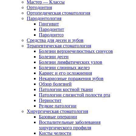
Мастер — Классы
Ортодонтия
Ортопедическая стоматология
Пародонтология
Гингивит
Пародонтит
Пародонтоз
Средства для десен и зубов
Терапевтическая стоматология
Болезни верхнечелюстных синусов
Болезни десен
Болезни лимфатических узлов
Болезни слюнных желез
Кариес и его осложнения
Некариозные поражения зубов
Обзор болезней
Патологии костной ткани
Патологии слизистой полости рта
Периостит
Редкие патологии
Хирургическая стоматология
Базовые операции
Воспалительные заболевания
хирургического профиля
Кисты челюсти