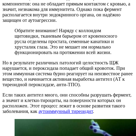
компонентов: она не обладает прямым контактом с кровью, а
значит, незнакома для иммунитета. Однако пока фермент
располагается внутри эндокринного органа, он надёжно
защищен от аутоагрессии.
Обратите внимание! Наряду с коллоидом
щитовидки, тканевым барьером от кровеносного
русла отделены простата, семенные канатики и
хрусталик глаза. Это не мешает им нормально
функционировать на протяжении всей жизни.
Но в результате различных патологий целостность ЩЖ
нарушается, и пероксидаза попадает общий кровоток. При
этом иммунная система бурно реагирует на неизвестное ранее
вещество, и начинается активная выработка антител (АТ к
тиреоидной пероксидазе, анти-ТПО).
Если таких антител много, они способны разрушать фермент,
а значит и клетки-тироциты, на поверхности которых он
расположен. Этот процесс лежит в основе развития такого
заболевания, как
аутоиммунный тиреоидит
.