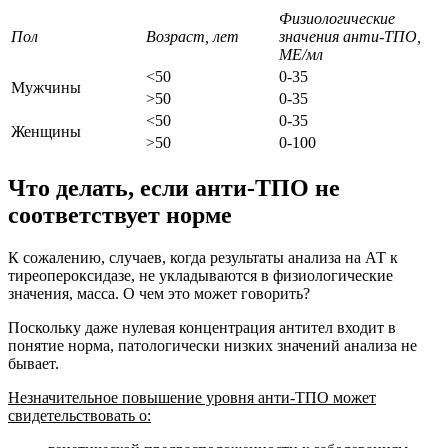
Физиологические
Пол
Возраст, лет
значения анти-ТПО,
МЕ/мл
<50
0-35
Мужчины
>50
0-35
<50
0-35
Женщины
>50
0-100
Что делать, если анти-ТПО не
соответствует норме
К сожалению, случаев, когда результаты анализа на АТ к
тиреопероксидазе, не укладываются в физиологические
значения, масса. О чем это может говорить?
Поскольку даже нулевая концентрация антител входит в
понятие норма, патологически низких значений анализа не
бывает.
Незначительное повышение уровня анти-ТПО может
свидетельствовать о: