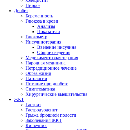
холецистит
Цирроз
Диабет
Беременность
Глюкоза в крови
Анализы
Показатели
Глюкометр
Инсулинотерапия
Введение инсулина
Общие сведения
Медикаментозная терапия
Народная медицина
Нетрадиционное лечение
Образ жизни
Патологии
Питание при диабете
Симптоматика
Хирургические вмешательства
ЖКТ
Гастрит
Гастродуоденит
Грыжа брюшной полости
Заболевания ЖКТ
Кишечник