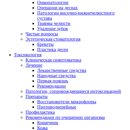
Онкопатологии
Операции на деснах
Патологии височно-нижнечелюстного
сустава
Травмы челюсти
Удаление зубов
Частые вопросы
Эстетическая стоматология
Брекеты
Пластика десен
Токсикология
Клиническая симптоматика
Лечение
Лекарственные средства
Народные средства
Первая помощь
Рекомендации
Патологии, сопровождающиеся интоксикацией
Препараты
Восстановители микрофлоры
Противодиерейные
Профилактика
Рекомендации по очищению организма
Кишечник
Кожа