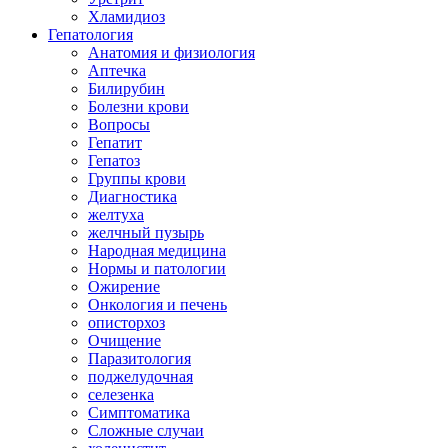
Хламидиоз
Гепатология
Анатомия и физиология
Аптечка
Билирубин
Болезни крови
Вопросы
Гепатит
Гепатоз
Группы крови
Диагностика
желтуха
желчный пузырь
Народная медицина
Нормы и патологии
Ожирение
Онкология и печень
описторхоз
Очищение
Паразитология
поджелудочная
селезенка
Симптоматика
Сложные случаи