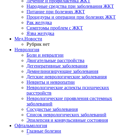
Лечение и профилактика ЖКТ
Народные средства при заболевания ЖКТ
Питание при болезнях ЖКТ
Процедуры и операции при болезнях ЖКТ
Рак желудка
Симптомы проблем с ЖКТ
Язва желудка
Мед.Новости
Рубрик нет
Неврология
Боли и невралгии
Двигательные расстройства
Дегенеративные заболевания
Демиелинизирующие заболевания
Детские неврологические заболевания
Невриты и невропатии
Неврологические аспекты психических
расстройств
Неврологические проявления системных
заболеваний
Сосудистые заболевания
Список неврологических заболеваний
Эпилепсия и конвульсивные состояния
Офтальмология
Глазные болезни