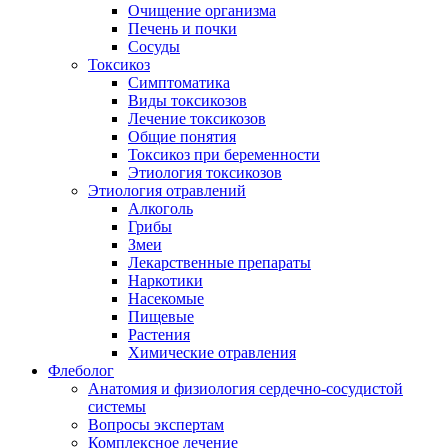
Очищение организма
Печень и почки
Сосуды
Токсикоз
Cимптоматика
Виды токсикозов
Лечение токсикозов
Общие понятия
Токсикоз при беременности
Этиология токсикозов
Этиология отравлений
Алкоголь
Грибы
Змеи
Лекарственные препараты
Наркотики
Насекомые
Пищевые
Растения
Химические отравления
Флеболог
Анатомия и физиология сердечно-сосудистой
системы
Вопросы экспертам
Комплексное лечение