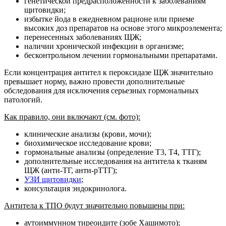
генетической предрасположенности к заболеваниям
щитовидки;
избытке йода в ежедневном рационе или приеме
высоких доз препаратов на основе этого микроэлемента;
перенесенных заболеваниях ЩЖ;
наличии хронической инфекции в организме;
бесконтрольном лечении гормональными препаратами.
Если концентрация антител к пероксидазе ЩЖ значительно
превышает норму, важно провести дополнительные
обследования для исключения серьезных гормональных
патологий.
Как правило, они включают (см. фото):
клинические анализы (крови, мочи);
биохимическое исследование крови;
гормональные анализы (определение Т3, Т4, ТТГ);
дополнительные исследования на антитела к тканям
ЩЖ (анти-ТГ, анти-рТТГ);
УЗИ щитовидки
;
консультация эндокринолога.
Антитела к ТПО будут значительно повышены при:
аутоиммунном тиреоидите (зобе Хашимото);