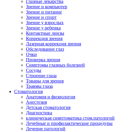
Глазные лекарства
Зрение и компьютер
Зрение и питание
Зрение и спорт
Зрение у взрослых
Зрение у ребенка
Контактные линзы
Коррекция зрения
Лазерная коррекция зрения
Обследование глаз
Очки
Проверка зрения
Симптомы глазных болезней
Сосуды
Строение глаза
Товары для зрения
Травмы глаза
Стоматология
Анатомия и физиология
Анестезия
Детская стоматология
Диагностика
клиническая симптоматика стом.патологий
Лечебные и профилактические процедуры
Лечение патологий