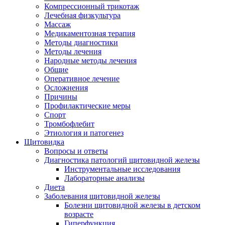
Компрессионный трикотаж
Лечебная физкультура
Массаж
Медикаментозная терапия
Методы диагностики
Методы лечения
Народные методы лечения
Общие
Оперативное лечение
Осложнения
Причины
Профилактические меры
Спорт
Тромбофлебит
Этиология и патогенез
Щитовидка
Вопросы и ответы
Диагностика патологий щитовидной железы
Инструментальные исследования
Лабораторные анализы
Диета
Заболевания щитовидной железы
Болезни щитовидной железы в детском
возрасте
Гиперфункция