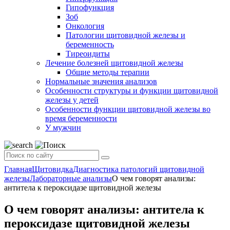
Гипофункция
Зоб
Онкология
Патологии щитовидной железы и
беременность
Тиреоидиты
Лечение болезней щитовидной железы
Общие методы терапии
Нормальные значения анализов
Особенности структуры и функции щитовидной
железы у детей
Особенности функции щитовидной железы во
время беременности
У мужчин
Главная
Щитовидка
Диагностика патологий щитовидной
железы
Лабораторные анализы
О чем говорят анализы:
антитела к пероксидазе щитовидной железы
О чем говорят анализы: антитела к
пероксидазе щитовидной железы