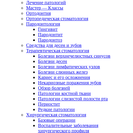
Лечение патологий
Мастер — Классы
Ортодонтия
Ортопедическая стоматология
Пародонтология
Гингивит
Пародонтит
Пародонтоз
Средства для десен и зубов
Терапевтическая стоматология
Болезни верхнечелюстных синусов
Болезни десен
Болезни лимфатических узлов
Болезни слюнных желез
Кариес и его осложнения
Некариозные поражения зубов
Обзор болезней
Патологии костной ткани
Патологии слизистой полости рта
Периостит
Редкие патологии
Хирургическая стоматология
Базовые операции
Воспалительные заболевания
хирургического профиля