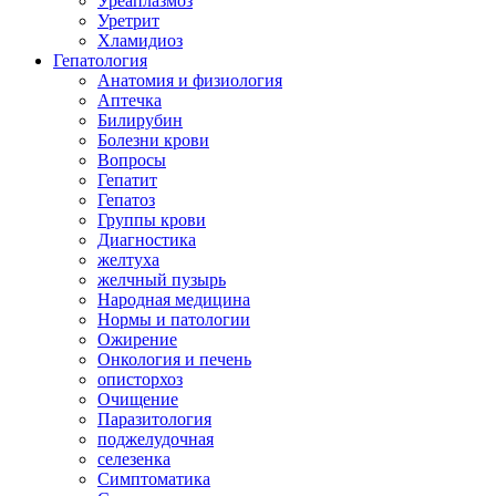
Уреаплазмоз
Уретрит
Хламидиоз
Гепатология
Анатомия и физиология
Аптечка
Билирубин
Болезни крови
Вопросы
Гепатит
Гепатоз
Группы крови
Диагностика
желтуха
желчный пузырь
Народная медицина
Нормы и патологии
Ожирение
Онкология и печень
описторхоз
Очищение
Паразитология
поджелудочная
селезенка
Симптоматика