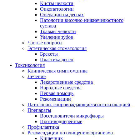
Кисты челюсти
Онкопатологии
Операции на деснах
Патологии височно-нижнечелюстного
сустава
Травмы челюсти
Удаление зубов
Частые вопросы
Эстетическая стоматология
Брекеты
Пластика десен
Токсикология
Клиническая симптоматика
Лечение
Лекарственные средства
Народные средства
Первая помощь
Рекомендации
Патологии, сопровождающиеся интоксикацией
Препараты
Восстановители микрофлоры
Противодиерейные
Профилактика
Рекомендации по очищению организма
Кишечник