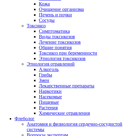
Кожа
Очищение организма
Печень и почки
Сосуды
Токсикоз
Cимптоматика
Виды токсикозов
Лечение токсикозов
Общие понятия
Токсикоз при беременности
Этиология токсикозов
Этиология отравлений
Алкоголь
Грибы
Змеи
Лекарственные препараты
Наркотики
Насекомые
Пищевые
Растения
Химические отравления
Флеболог
Анатомия и физиология сердечно-сосудистой
системы
Вопросы экспертам