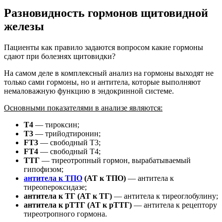
Разновидность гормонов щитовидной
железы
Пациенты как правило задаются вопросом какие гормоны
сдают при болезнях щитовидки?
На самом деле в комплексный анализ на гормоны выходят не
только сами гормоны, но и антитела, которые выполняют
немаловажную функцию в эндокринной системе.
Основными показателями в анализе являются:
Т4
— тироксин;
Т3
— трийодтиронин;
FT3
— свободный Т3;
FT4
— свободный Т4;
ТТГ
— тиреотропный гормон, вырабатываемый
гипофизом;
антитела к ТПО
(АТ к ТПО)
— антитела к
тиреопероксидазе;
антитела к ТГ (АТ к ТГ)
— антитела к тиреоглобулину;
антитела к рТТГ (АТ к рТТГ)
— антитела к рецептору
тиреотропного гормона.