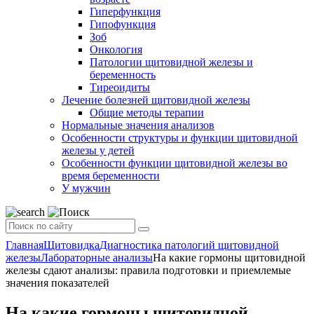
Гиперфункция
Гипофункция
Зоб
Онкология
Патологии щитовидной железы и
беременность
Тиреоидиты
Лечение болезней щитовидной железы
Общие методы терапии
Нормальные значения анализов
Особенности структуры и функции щитовидной
железы у детей
Особенности функции щитовидной железы во
время беременности
У мужчин
Главная
Щитовидка
Диагностика патологий щитовидной
железы
Лабораторные анализы
На какие гормоны щитовидной
железы сдают анализы: правила подготовки и приемлемые
значения показателей
На какие гормоны щитовидной