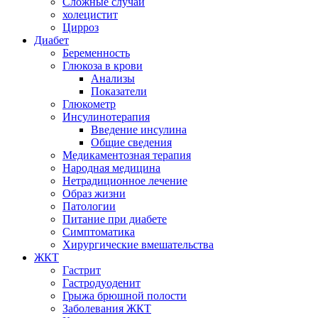
Сложные случаи
холецистит
Цирроз
Диабет
Беременность
Глюкоза в крови
Анализы
Показатели
Глюкометр
Инсулинотерапия
Введение инсулина
Общие сведения
Медикаментозная терапия
Народная медицина
Нетрадиционное лечение
Образ жизни
Патологии
Питание при диабете
Симптоматика
Хирургические вмешательства
ЖКТ
Гастрит
Гастродуоденит
Грыжа брюшной полости
Заболевания ЖКТ