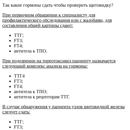
Так какие гормоны сдать чтобы проверить щитовидку?
При первичном обращении к специалисту для
профилактического обследования или с жалобами, для
составления общей картины сдают:
ТТГ;
FТ3;
FТ4;
антитела к ТПО.
При подозрении на тиреотоксикоз пациенту назначается
следующий комплекс анализа на гормоны:
ТТГ4
FТ3;
FТ4;
антитела к ТПО;
антитела к рецепторам ТТГ.
В случае обнаружения у пациента узлов щитовидной железы
следует сдать:
ТТГ;
FТ3;