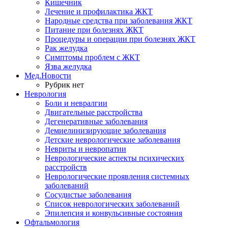
Кишечник
Лечение и профилактика ЖКТ
Народные средства при заболевания ЖКТ
Питание при болезнях ЖКТ
Процедуры и операции при болезнях ЖКТ
Рак желудка
Симптомы проблем с ЖКТ
Язва желудка
Мед.Новости
Рубрик нет
Неврология
Боли и невралгии
Двигательные расстройства
Дегенеративные заболевания
Демиелинизирующие заболевания
Детские неврологические заболевания
Невриты и невропатии
Неврологические аспекты психических
расстройств
Неврологические проявления системных
заболеваний
Сосудистые заболевания
Список неврологических заболеваний
Эпилепсия и конвульсивные состояния
Офтальмология