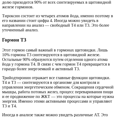
долю приходится 90% от всех синтезируемых в щитовидной
железе гормонов.
Тироксин состоит из четырех атомов йода, именно поэтому в
его названии стоит цифра 4. Иногда можно увидеть в
направлении на анализ — свободный Т4 или Т3. Это более
уточненный анализ.
Гормон Т3
Этот гормон самый важный в гормонах щитовидки. Лишь
10% гормона Т3 синтезируются в щитовидной железе.
Остальные 90% образуются путем отделения одного атома
йода у гормона Т4. В связи с чем гормон Т4 превращается в
гораздо более энергоемкий и активный Т3.
Трийодтиронин отражает все главные функции щитовидки.
Т4 и Т3 — синтезируются в организме для контроля и
управления энергетическим обменом. Сокращения сердечной
мышцы, работа потовых желез, процесс переваривания пищи
и ее продвижение по ЖКТ — это процессы на которые нужна
энергия. Именно этими активными процессами и управляют
Т3 и Т4.
Иногда в анализе также можно увидеть различные АТ. Это