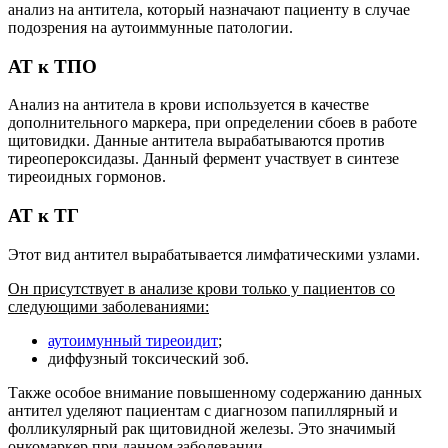
анализ на антитела, который назначают пациенту в случае
подозрения на аутоиммунные патологии.
АТ к ТПО
Анализ на антитела в крови используется в качестве
дополнительного маркера, при определении сбоев в работе
щитовидки. Данные антитела вырабатываются против
тиреопероксидазы. Данный фермент участвует в синтезе
тиреоидных гормонов.
АТ к ТГ
Этот вид антител вырабатывается лимфатическими узлами.
Он присутствует в анализе крови только у пациентов со
следующими заболеваниями:
аутоимунный тиреоидит
;
диффузный токсический зоб.
Также особое внимание повышенному содержанию данных
антител уделяют пациентам с диагнозом папиллярный и
фолликулярный рак щитовидной железы. Это значимый
онкомаркер при данном заболевании.