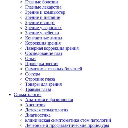
Глазные болезни
Глазные лекарства
Зрение и компьютер
Зрение и питание
Зрение и спорт
Зрение у взрослых
Зрение у ребенка
Контактные линзы
Коррекция зрения
Лазерная коррекция зрения
Обследование глаз
Очки
Проверка зрения
Симптомы глазных болезней
Сосуды
Строение глаза
Товары для зрения
Травмы глаза
Стоматология
Анатомия и физиология
Анестезия
Детская стоматология
Диагностика
клиническая симптоматика стом.патологий
Лечебные и профилактические процедуры