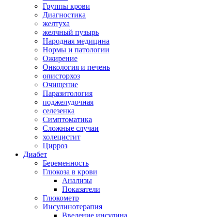
Группы крови
Диагностика
желтуха
желчный пузырь
Народная медицина
Нормы и патологии
Ожирение
Онкология и печень
описторхоз
Очищение
Паразитология
поджелудочная
селезенка
Симптоматика
Сложные случаи
холецистит
Цирроз
Диабет
Беременность
Глюкоза в крови
Анализы
Показатели
Глюкометр
Инсулинотерапия
Введение инсулина