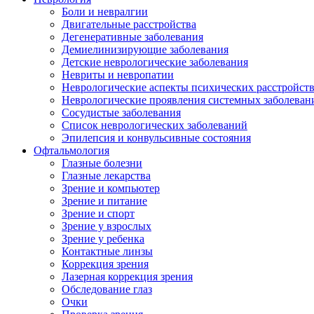
Боли и невралгии
Двигательные расстройства
Дегенеративные заболевания
Демиелинизирующие заболевания
Детские неврологические заболевания
Невриты и невропатии
Неврологические аспекты психических расстройст
Неврологические проявления системных заболеван
Сосудистые заболевания
Список неврологических заболеваний
Эпилепсия и конвульсивные состояния
Офтальмология
Глазные болезни
Глазные лекарства
Зрение и компьютер
Зрение и питание
Зрение и спорт
Зрение у взрослых
Зрение у ребенка
Контактные линзы
Коррекция зрения
Лазерная коррекция зрения
Обследование глаз
Очки