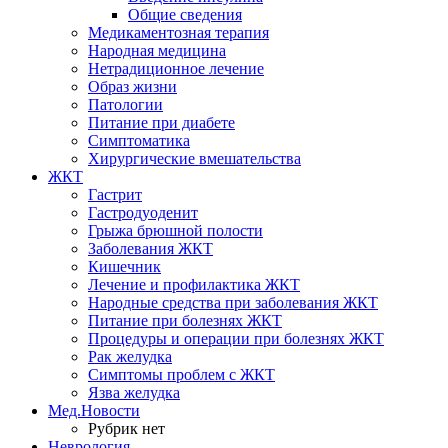
Общие сведения
Медикаментозная терапия
Народная медицина
Нетрадиционное лечение
Образ жизни
Патологии
Питание при диабете
Симптоматика
Хирургические вмешательства
ЖКТ
Гастрит
Гастродуоденит
Грыжа брюшной полости
Заболевания ЖКТ
Кишечник
Лечение и профилактика ЖКТ
Народные средства при заболевания ЖКТ
Питание при болезнях ЖКТ
Процедуры и операции при болезнях ЖКТ
Рак желудка
Симптомы проблем с ЖКТ
Язва желудка
Мед.Новости
Рубрик нет
Неврология