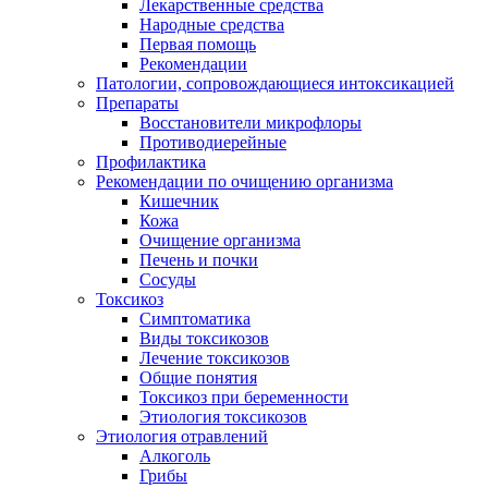
Лекарственные средства
Народные средства
Первая помощь
Рекомендации
Патологии, сопровождающиеся интоксикацией
Препараты
Восстановители микрофлоры
Противодиерейные
Профилактика
Рекомендации по очищению организма
Кишечник
Кожа
Очищение организма
Печень и почки
Сосуды
Токсикоз
Cимптоматика
Виды токсикозов
Лечение токсикозов
Общие понятия
Токсикоз при беременности
Этиология токсикозов
Этиология отравлений
Алкоголь
Грибы