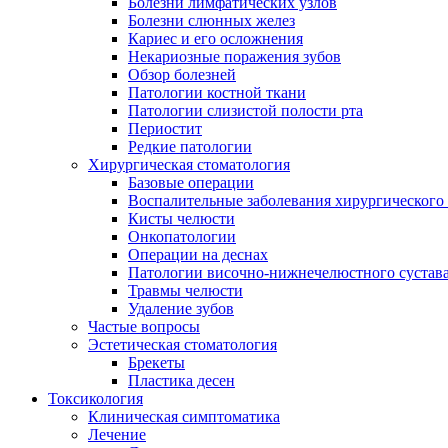
Болезни лимфатических узлов
Болезни слюнных желез
Кариес и его осложнения
Некариозные поражения зубов
Обзор болезней
Патологии костной ткани
Патологии слизистой полости рта
Периостит
Редкие патологии
Хирургическая стоматология
Базовые операции
Воспалительные заболевания хирургического
Кисты челюсти
Онкопатологии
Операции на деснах
Патологии височно-нижнечелюстного сустав
Травмы челюсти
Удаление зубов
Частые вопросы
Эстетическая стоматология
Брекеты
Пластика десен
Токсикология
Клиническая симптоматика
Лечение