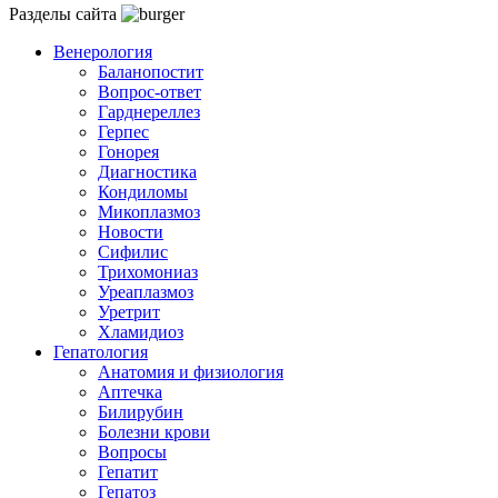
Разделы сайта
Венерология
Баланопостит
Вопрос-ответ
Гарднереллез
Герпес
Гонорея
Диагностика
Кондиломы
Микоплазмоз
Новости
Сифилис
Трихомониаз
Уреаплазмоз
Уретрит
Хламидиоз
Гепатология
Анатомия и физиология
Аптечка
Билирубин
Болезни крови
Вопросы
Гепатит
Гепатоз