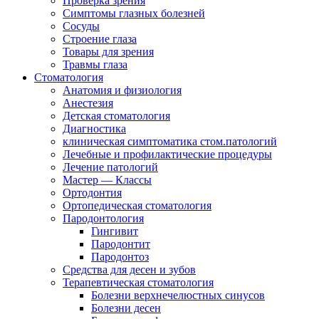
Проверка зрения
Симптомы глазных болезней
Сосуды
Строение глаза
Товары для зрения
Травмы глаза
Стоматология
Анатомия и физиология
Анестезия
Детская стоматология
Диагностика
клиническая симптоматика стом.патологий
Лечебные и профилактические процедуры
Лечение патологий
Мастер — Классы
Ортодонтия
Ортопедическая стоматология
Пародонтология
Гингивит
Пародонтит
Пародонтоз
Средства для десен и зубов
Терапевтическая стоматология
Болезни верхнечелюстных синусов
Болезни десен