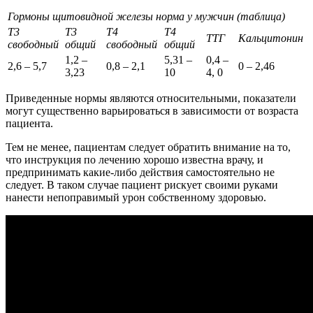
Гормоны щитовидной железы норма у мужчин (таблица)
Т3
Т3
Т4
Т4
ТТГ
Кальцитонин
свободный
общий
свободный
общий
1,2 –
5,31 –
0,4 –
2,6 – 5,7
0,8 – 2,1
0 – 2,46
3,23
10
4, 0
Приведенные нормы являются относительными, показатели
могут существенно варьироваться в зависимости от возраста
пациента.
Тем не менее, пациентам следует обратить внимание на то,
что инструкция по лечению хорошо известна врачу, и
предпринимать какие-либо действия самостоятельно не
следует. В таком случае пациент рискует своими руками
нанести непоправимый урон собственному здоровью.