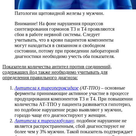
Патологии щитовидной железы у мужчин.
Внимание! На фоне нарушения процессов
синтезирования гормонов Т3 и Т4 проявляются
сбои в работе нервной системы. Следует
учитывать, что в крови пациентов компоненты
могут находиться в связанном и свободном
состоянии, потому при проведении лабораторной
диагностики необходимо учесть оба показателя.
Показатели количества антител против соединений,
содержащих йод также необходимо учитывать для
определения правильного диагноза:
Антитела к тиреопероксидазе
(АТ-ТПО)
– основные
ферменты принимающие активное участие в процессе
продуцирования компонентов Т3 и Т4. При повышении
количества АТ-ТПО у пациента развивается гипотериз,
но подобное нарушение редко выявляют у мужчин,
гораздо чаще его диагностируют у женщин.
Антитела к тиреоглобулину
. подобное нарушение не
является распространенным, сбой диагностируют не
более чем у 3% мужчин. Такой показатель подтверждает