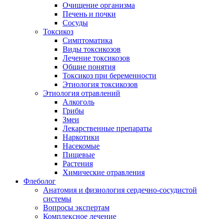
Очищение организма
Печень и почки
Сосуды
Токсикоз
Cимптоматика
Виды токсикозов
Лечение токсикозов
Общие понятия
Токсикоз при беременности
Этиология токсикозов
Этиология отравлений
Алкоголь
Грибы
Змеи
Лекарственные препараты
Наркотики
Насекомые
Пищевые
Растения
Химические отравления
Флеболог
Анатомия и физиология сердечно-сосудистой
системы
Вопросы экспертам
Комплексное лечение