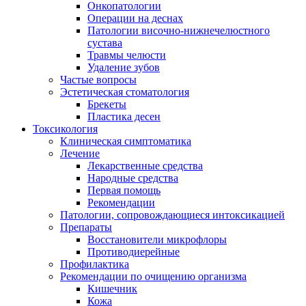
Онкопатологии
Операции на деснах
Патологии височно-нижнечелюстного
сустава
Травмы челюсти
Удаление зубов
Частые вопросы
Эстетическая стоматология
Брекеты
Пластика десен
Токсикология
Клиническая симптоматика
Лечение
Лекарственные средства
Народные средства
Первая помощь
Рекомендации
Патологии, сопровождающиеся интоксикацией
Препараты
Восстановители микрофлоры
Противодиерейные
Профилактика
Рекомендации по очищению организма
Кишечник
Кожа