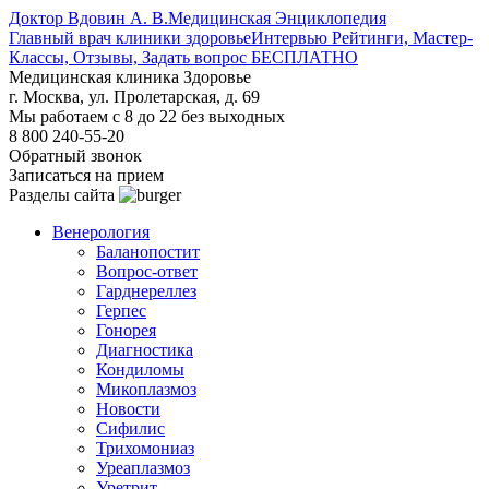
Доктор Вдовин А. В.
Медицинская Энциклопедия
Главный врач клиники здоровье
Интервью Рейтинги, Мастер-
Классы, Отзывы, Задать вопрос БЕСПЛАТНО
Медицинская клиника Здоровье
г. Москва, ул. Пролетарская, д. 69
Мы работаем с 8 до 22 без выходных
8 800 240-55-20
Обратный звонок
Записаться на прием
Разделы сайта
Венерология
Баланопостит
Вопрос-ответ
Гарднереллез
Герпес
Гонорея
Диагностика
Кондиломы
Микоплазмоз
Новости
Сифилис
Трихомониаз
Уреаплазмоз
Уретрит