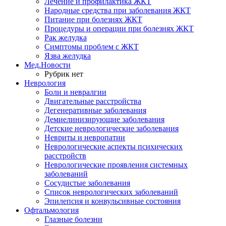
Лечение и профилактика ЖКТ
Народные средства при заболевания ЖКТ
Питание при болезнях ЖКТ
Процедуры и операции при болезнях ЖКТ
Рак желудка
Симптомы проблем с ЖКТ
Язва желудка
Мед.Новости
Рубрик нет
Неврология
Боли и невралгии
Двигательные расстройства
Дегенеративные заболевания
Демиелинизирующие заболевания
Детские неврологические заболевания
Невриты и невропатии
Неврологические аспекты психических
расстройств
Неврологические проявления системных
заболеваний
Сосудистые заболевания
Список неврологических заболеваний
Эпилепсия и конвульсивные состояния
Офтальмология
Глазные болезни