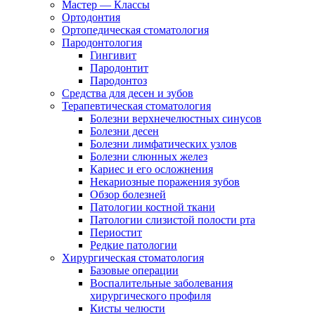
Мастер — Классы
Ортодонтия
Ортопедическая стоматология
Пародонтология
Гингивит
Пародонтит
Пародонтоз
Средства для десен и зубов
Терапевтическая стоматология
Болезни верхнечелюстных синусов
Болезни десен
Болезни лимфатических узлов
Болезни слюнных желез
Кариес и его осложнения
Некариозные поражения зубов
Обзор болезней
Патологии костной ткани
Патологии слизистой полости рта
Периостит
Редкие патологии
Хирургическая стоматология
Базовые операции
Воспалительные заболевания
хирургического профиля
Кисты челюсти