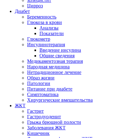
холецистит
Цирроз
Диабет
Беременность
Глюкоза в крови
Анализы
Показатели
Глюкометр
Инсулинотерапия
Введение инсулина
Общие сведения
Медикаментозная терапия
Народная медицина
Нетрадиционное лечение
Образ жизни
Патологии
Питание при диабете
Симптоматика
Хирургические вмешательства
ЖКТ
Гастрит
Гастродуоденит
Грыжа брюшной полости
Заболевания ЖКТ
Кишечник