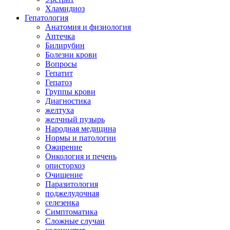
Хламидиоз
Гепатология
Анатомия и физиология
Аптечка
Билирубин
Болезни крови
Вопросы
Гепатит
Гепатоз
Группы крови
Диагностика
желтуха
желчный пузырь
Народная медицина
Нормы и патологии
Ожирение
Онкология и печень
описторхоз
Очищение
Паразитология
поджелудочная
селезенка
Симптоматика
Сложные случаи