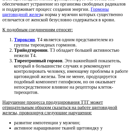
обеспечивает устранение из организма свободных радикалов
и поддерживает процесс создания энергии.
Гормоны
щитовидной желез
ы норма у мужчин которых существенно
отличается от женской безусловно содержаться в крови.
К подобным соединениям относят:
Тироксин
. Т4 является одним представителем из
группы тиреоидных гормонов.
Трийодтиронин
. Т3 обладает большей активностью
нежели Т4.
Тиреотропный гормон
. Это важнейший показатель,
который в большинстве случаях и рекомендуют
контролировать человеку, имеющему проблемы в работе
щитовидной железы. Тем не менее, продуцируется
подобный компонент гипофизом, но он оказывает
непосредственное влияние на рецепторы клеток-
тиреоцитов.
Нарушение процесса продуцирования ТТГ может
отрицательным образом сказаться на работе щитовидной
железы, провоцируя следующие нарушения:
развитие импотенции у мужчин;
активное наращивание тканей щитовидку у