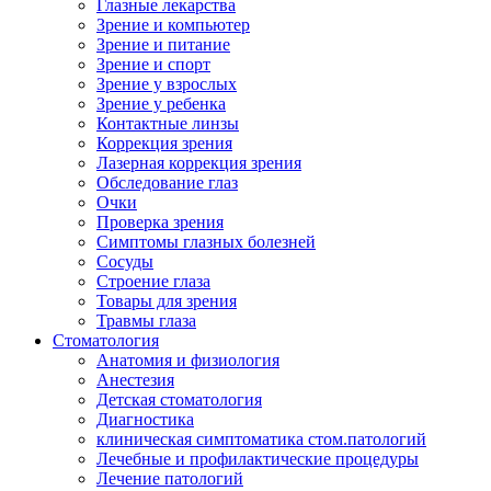
Глазные лекарства
Зрение и компьютер
Зрение и питание
Зрение и спорт
Зрение у взрослых
Зрение у ребенка
Контактные линзы
Коррекция зрения
Лазерная коррекция зрения
Обследование глаз
Очки
Проверка зрения
Симптомы глазных болезней
Сосуды
Строение глаза
Товары для зрения
Травмы глаза
Стоматология
Анатомия и физиология
Анестезия
Детская стоматология
Диагностика
клиническая симптоматика стом.патологий
Лечебные и профилактические процедуры
Лечение патологий