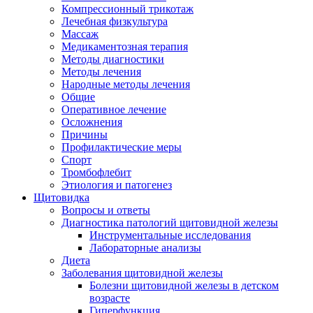
Компрессионный трикотаж
Лечебная физкультура
Массаж
Медикаментозная терапия
Методы диагностики
Методы лечения
Народные методы лечения
Общие
Оперативное лечение
Осложнения
Причины
Профилактические меры
Спорт
Тромбофлебит
Этиология и патогенез
Щитовидка
Вопросы и ответы
Диагностика патологий щитовидной железы
Инструментальные исследования
Лабораторные анализы
Диета
Заболевания щитовидной железы
Болезни щитовидной железы в детском
возрасте
Гиперфункция