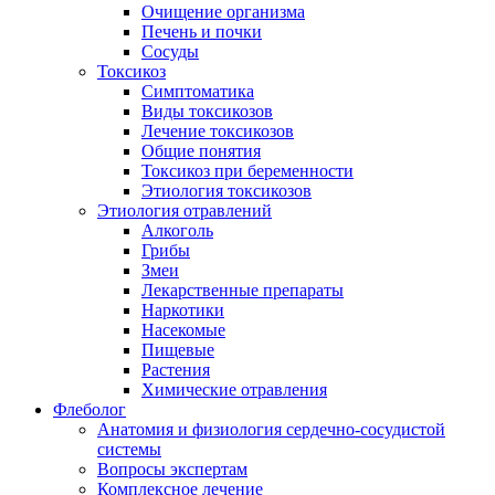
Очищение организма
Печень и почки
Сосуды
Токсикоз
Cимптоматика
Виды токсикозов
Лечение токсикозов
Общие понятия
Токсикоз при беременности
Этиология токсикозов
Этиология отравлений
Алкоголь
Грибы
Змеи
Лекарственные препараты
Наркотики
Насекомые
Пищевые
Растения
Химические отравления
Флеболог
Анатомия и физиология сердечно-сосудистой
системы
Вопросы экспертам
Комплексное лечение