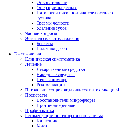
Онкопатологии
Операции на деснах
Патологии височно-нижнечелюстного
сустава
Травмы челюсти
Удаление зубов
Частые вопросы
Эстетическая стоматология
Брекеты
Пластика десен
Токсикология
Клиническая симптоматика
Лечение
Лекарственные средства
Народные средства
Первая помощь
Рекомендации
Патологии, сопровождающиеся интоксикацией
Препараты
Восстановители микрофлоры
Противодиерейные
Профилактика
Рекомендации по очищению организма
Кишечник
Кожа