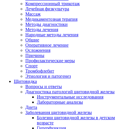
Компрессионный трикотаж
Лечебная физкультура
Массаж
Медикаментозная терапия
Методы диагностики
Методы лечения
Народные методы лечения
Общие
Оперативное лечение
Осложнения
Причины
Профилактические меры
Спорт
Тромбофлебит
Этиология и патогенез
Щитовидка
Вопросы и ответы
Диагностика патологий щитовидной железы
Инструментальные исследования
Лабораторные анализы
Диета
Заболевания щитовидной железы
Болезни щитовидной железы в детском
возрасте
Гиперфункция