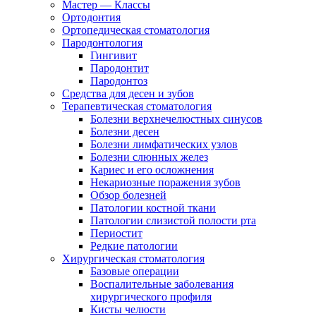
Мастер — Классы
Ортодонтия
Ортопедическая стоматология
Пародонтология
Гингивит
Пародонтит
Пародонтоз
Средства для десен и зубов
Терапевтическая стоматология
Болезни верхнечелюстных синусов
Болезни десен
Болезни лимфатических узлов
Болезни слюнных желез
Кариес и его осложнения
Некариозные поражения зубов
Обзор болезней
Патологии костной ткани
Патологии слизистой полости рта
Периостит
Редкие патологии
Хирургическая стоматология
Базовые операции
Воспалительные заболевания
хирургического профиля
Кисты челюсти