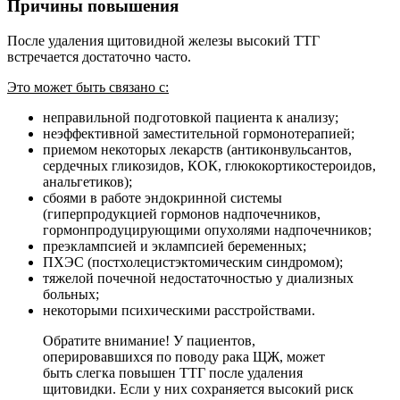
Причины повышения
После удаления щитовидной железы высокий ТТГ
встречается достаточно часто.
Это может быть связано с:
неправильной подготовкой пациента к анализу;
неэффективной заместительной гормонотерапией;
приемом некоторых лекарств (антиконвульсантов,
сердечных гликозидов, КОК, глюкокортикостероидов,
анальгетиков);
сбоями в работе эндокринной системы
(гиперпродукцией гормонов надпочечников,
гормонпродуцирующими опухолями надпочечников;
преэклампсией и эклампсией беременных;
ПХЭС (постхолецистэктомическим синдромом);
тяжелой почечной недостаточностью у диализных
больных;
некоторыми психическими расстройствами.
Обратите внимание! У пациентов,
оперировавшихся по поводу рака ЩЖ, может
быть слегка повышен ТТГ после удаления
щитовидки. Если у них сохраняется высокий риск