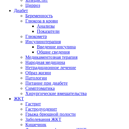
холецистит
Цирроз
Диабет
Беременность
Глюкоза в крови
Анализы
Показатели
Глюкометр
Инсулинотерапия
Введение инсулина
Общие сведения
Медикаментозная терапия
Народная медицина
Нетрадиционное лечение
Образ жизни
Патологии
Питание при диабете
Симптоматика
Хирургические вмешательства
ЖКТ
Гастрит
Гастродуоденит
Грыжа брюшной полости
Заболевания ЖКТ
Кишечник