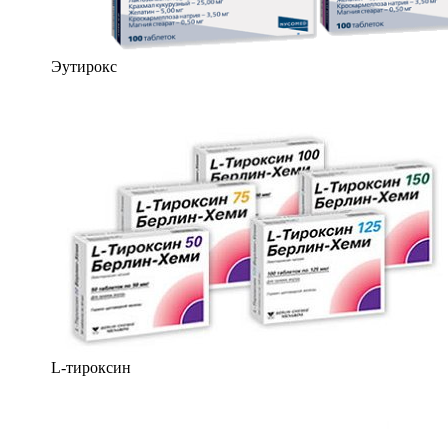
Эутирокс
L-тироксин