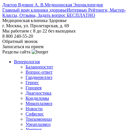
Доктор Вдовин А. В.
Медицинская Энциклопедия
Главный врач клиники здоровье
Интервью Рейтинги, Мастер-
Классы, Отзывы, Задать вопрос БЕСПЛАТНО
Медицинская клиника Здоровье
г. Москва, ул. Пролетарская, д. 69
Мы работаем с 8 до 22 без выходных
8 800 240-55-20
Обратный звонок
Записаться на прием
Разделы сайта
Венерология
Баланопостит
Вопрос-ответ
Гарднереллез
Герпес
Гонорея
Диагностика
Кондиломы
Микоплазмоз
Новости
Сифилис
Трихомониаз
Уреаплазмоз
Уретрит