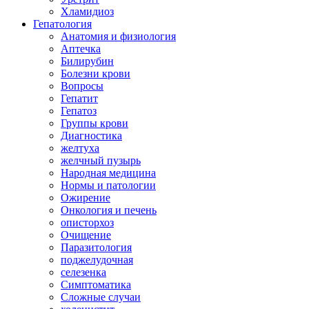
Хламидиоз
Гепатология
Анатомия и физиология
Аптечка
Билирубин
Болезни крови
Вопросы
Гепатит
Гепатоз
Группы крови
Диагностика
желтуха
желчный пузырь
Народная медицина
Нормы и патологии
Ожирение
Онкология и печень
описторхоз
Очищение
Паразитология
поджелудочная
селезенка
Симптоматика
Сложные случаи