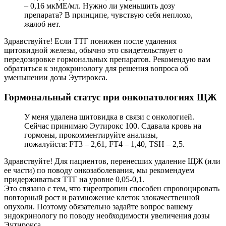
– 0,16 мкМЕ/мл. Нужно ли уменьшить дозу
препарата? В принципе, чувствую себя неплохо,
жалоб нет.
Здравствуйте! Если ТТГ понижен после удаления
щитовидной железы, обычно это свидетельствует о
передозировке гормональных препаратов. Рекомендую вам
обратиться к эндокринологу для решения вопроса об
уменьшении дозы Эутирокса.
Гормональный статус при онкопатологиях ЩЖ
У меня удалена щитовидка в связи с онкологией.
Сейчас принимаю Эутирокс 100. Сдавала кровь на
гормоны, прокомментируйте анализы,
пожалуйста: FT3 – 2,61, FT4 – 1,40, TSH – 2,5.
Здравствуйте! Для пациентов, перенесших удаление ЩЖ (или
ее части) по поводу онкозаболевания, мы рекомендуем
придерживаться ТТГ на уровне 0,05-0,1.
Это связано с тем, что тиреотропин способен спровоцировать
повторный рост и размножение клеток злокачественной
опухоли. Поэтому обязательно задайте вопрос вашему
эндокринологу по поводу необходимости увеличения дозы
Эутирокса.