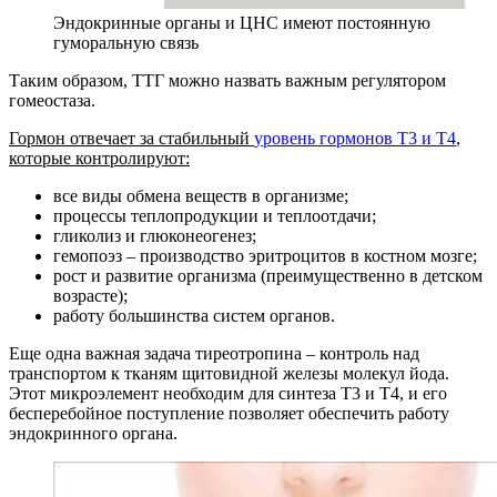
Эндокринные органы и ЦНС имеют постоянную
гуморальную связь
Таким образом, ТТГ можно назвать важным регулятором
гомеостаза.
Гормон отвечает за стабильный
уровень гормонов T3 и Т4
,
которые контролируют:
все виды обмена веществ в организме;
процессы теплопродукции и теплоотдачи;
гликолиз и глюконеогенез;
гемопоэз – производство эритроцитов в костном мозге;
рост и развитие организма (преимущественно в детском
возрасте);
работу большинства систем органов.
Еще одна важная задача тиреотропина – контроль над
транспортом к тканям щитовидной железы молекул йода.
Этот микроэлемент необходим для синтеза Т3 и Т4, и его
бесперебойное поступление позволяет обеспечить работу
эндокринного органа.