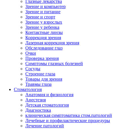
Глазные лекарства
Зрение и компьютер
Зрение и питание
Зрение и спорт
Зрение у взрослых
Зрение у ребенка
Контактные линзы
Коррекция зрения
Лазерная коррекция зрения
Обследование глаз
Очки
Проверка зрения
Симптомы глазных болезней
Сосуды
Строение глаза
Товары для зрения
Травмы глаза
Стоматология
Анатомия и физиология
Анестезия
Детская стоматология
Диагностика
клиническая симптоматика стом.патологий
Лечебные и профилактические процедуры
Лечение патологий