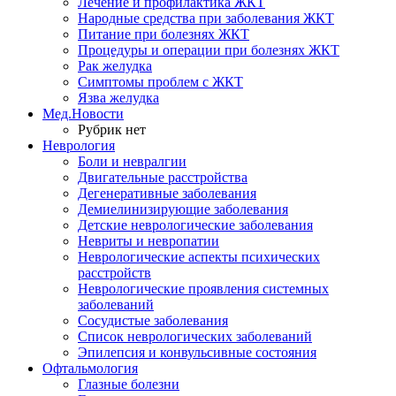
Лечение и профилактика ЖКТ
Народные средства при заболевания ЖКТ
Питание при болезнях ЖКТ
Процедуры и операции при болезнях ЖКТ
Рак желудка
Симптомы проблем с ЖКТ
Язва желудка
Мед.Новости
Рубрик нет
Неврология
Боли и невралгии
Двигательные расстройства
Дегенеративные заболевания
Демиелинизирующие заболевания
Детские неврологические заболевания
Невриты и невропатии
Неврологические аспекты психических
расстройств
Неврологические проявления системных
заболеваний
Сосудистые заболевания
Список неврологических заболеваний
Эпилепсия и конвульсивные состояния
Офтальмология
Глазные болезни