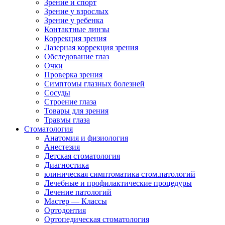
Зрение и спорт
Зрение у взрослых
Зрение у ребенка
Контактные линзы
Коррекция зрения
Лазерная коррекция зрения
Обследование глаз
Очки
Проверка зрения
Симптомы глазных болезней
Сосуды
Строение глаза
Товары для зрения
Травмы глаза
Стоматология
Анатомия и физиология
Анестезия
Детская стоматология
Диагностика
клиническая симптоматика стом.патологий
Лечебные и профилактические процедуры
Лечение патологий
Мастер — Классы
Ортодонтия
Ортопедическая стоматология