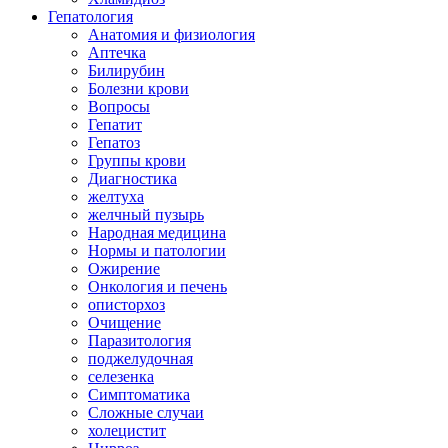
Гепатология
Анатомия и физиология
Аптечка
Билирубин
Болезни крови
Вопросы
Гепатит
Гепатоз
Группы крови
Диагностика
желтуха
желчный пузырь
Народная медицина
Нормы и патологии
Ожирение
Онкология и печень
описторхоз
Очищение
Паразитология
поджелудочная
селезенка
Симптоматика
Сложные случаи
холецистит