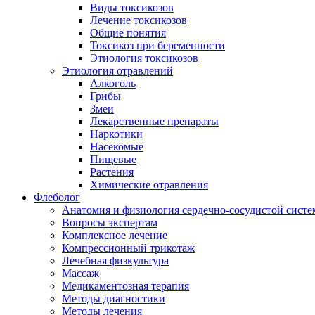
Виды токсикозов
Лечение токсикозов
Общие понятия
Токсикоз при беременности
Этиология токсикозов
Этиология отравлений
Алкоголь
Грибы
Змеи
Лекарственные препараты
Наркотики
Насекомые
Пищевые
Растения
Химические отравления
Флеболог
Анатомия и физиология сердечно-сосудистой сист
Вопросы экспертам
Комплексное лечение
Компрессионный трикотаж
Лечебная физкультура
Массаж
Медикаментозная терапия
Методы диагностики
Методы лечения