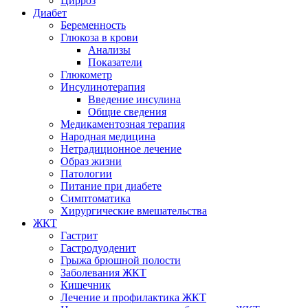
Цирроз
Диабет
Беременность
Глюкоза в крови
Анализы
Показатели
Глюкометр
Инсулинотерапия
Введение инсулина
Общие сведения
Медикаментозная терапия
Народная медицина
Нетрадиционное лечение
Образ жизни
Патологии
Питание при диабете
Симптоматика
Хирургические вмешательства
ЖКТ
Гастрит
Гастродуоденит
Грыжа брюшной полости
Заболевания ЖКТ
Кишечник
Лечение и профилактика ЖКТ