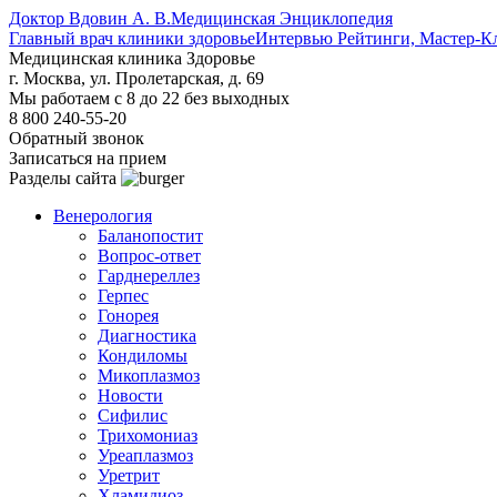
Доктор Вдовин А. В.
Медицинская Энциклопедия
Главный врач клиники здоровье
Интервью Рейтинги, Мастер-К
Медицинская клиника Здоровье
г. Москва, ул. Пролетарская, д. 69
Мы работаем с 8 до 22 без выходных
8 800 240-55-20
Обратный звонок
Записаться на прием
Разделы сайта
Венерология
Баланопостит
Вопрос-ответ
Гарднереллез
Герпес
Гонорея
Диагностика
Кондиломы
Микоплазмоз
Новости
Сифилис
Трихомониаз
Уреаплазмоз
Уретрит
Хламидиоз