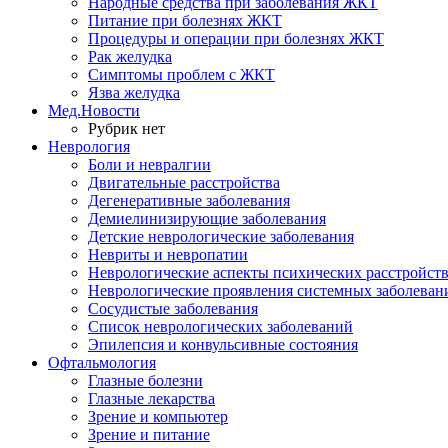
Народные средства при заболевания ЖКТ
Питание при болезнях ЖКТ
Процедуры и операции при болезнях ЖКТ
Рак желудка
Симптомы проблем с ЖКТ
Язва желудка
Мед.Новости
Рубрик нет
Неврология
Боли и невралгии
Двигательные расстройства
Дегенеративные заболевания
Демиелинизирующие заболевания
Детские неврологические заболевания
Невриты и невропатии
Неврологические аспекты психических расстройст
Неврологические проявления системных заболеван
Сосудистые заболевания
Список неврологических заболеваний
Эпилепсия и конвульсивные состояния
Офтальмология
Глазные болезни
Глазные лекарства
Зрение и компьютер
Зрение и питание