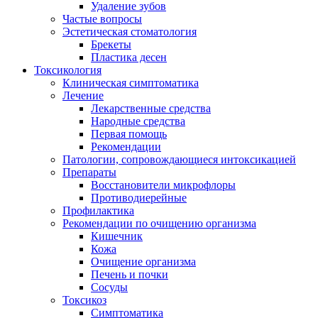
Удаление зубов
Частые вопросы
Эстетическая стоматология
Брекеты
Пластика десен
Токсикология
Клиническая симптоматика
Лечение
Лекарственные средства
Народные средства
Первая помощь
Рекомендации
Патологии, сопровождающиеся интоксикацией
Препараты
Восстановители микрофлоры
Противодиерейные
Профилактика
Рекомендации по очищению организма
Кишечник
Кожа
Очищение организма
Печень и почки
Сосуды
Токсикоз
Cимптоматика