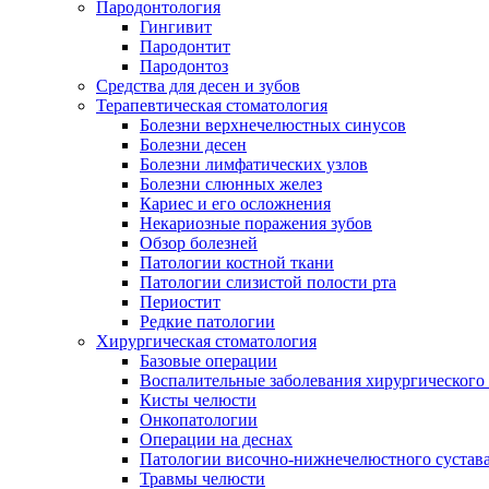
Пародонтология
Гингивит
Пародонтит
Пародонтоз
Средства для десен и зубов
Терапевтическая стоматология
Болезни верхнечелюстных синусов
Болезни десен
Болезни лимфатических узлов
Болезни слюнных желез
Кариес и его осложнения
Некариозные поражения зубов
Обзор болезней
Патологии костной ткани
Патологии слизистой полости рта
Периостит
Редкие патологии
Хирургическая стоматология
Базовые операции
Воспалительные заболевания хирургического
Кисты челюсти
Онкопатологии
Операции на деснах
Патологии височно-нижнечелюстного сустав
Травмы челюсти