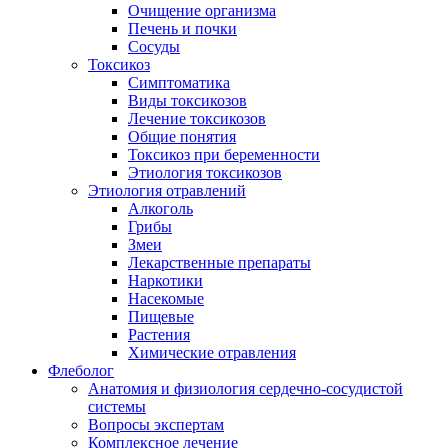
Очищение организма
Печень и почки
Сосуды
Токсикоз
Cимптоматика
Виды токсикозов
Лечение токсикозов
Общие понятия
Токсикоз при беременности
Этиология токсикозов
Этиология отравлений
Алкоголь
Грибы
Змеи
Лекарственные препараты
Наркотики
Насекомые
Пищевые
Растения
Химические отравления
Флеболог
Анатомия и физиология сердечно-сосудистой
системы
Вопросы экспертам
Комплексное лечение