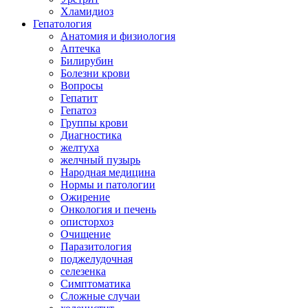
Хламидиоз
Гепатология
Анатомия и физиология
Аптечка
Билирубин
Болезни крови
Вопросы
Гепатит
Гепатоз
Группы крови
Диагностика
желтуха
желчный пузырь
Народная медицина
Нормы и патологии
Ожирение
Онкология и печень
описторхоз
Очищение
Паразитология
поджелудочная
селезенка
Симптоматика
Сложные случаи