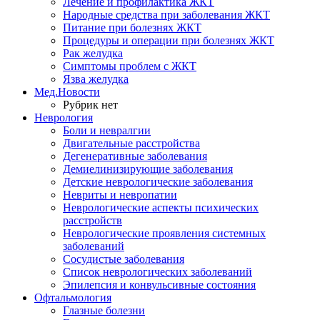
Лечение и профилактика ЖКТ
Народные средства при заболевания ЖКТ
Питание при болезнях ЖКТ
Процедуры и операции при болезнях ЖКТ
Рак желудка
Симптомы проблем с ЖКТ
Язва желудка
Мед.Новости
Рубрик нет
Неврология
Боли и невралгии
Двигательные расстройства
Дегенеративные заболевания
Демиелинизирующие заболевания
Детские неврологические заболевания
Невриты и невропатии
Неврологические аспекты психических
расстройств
Неврологические проявления системных
заболеваний
Сосудистые заболевания
Список неврологических заболеваний
Эпилепсия и конвульсивные состояния
Офтальмология
Глазные болезни