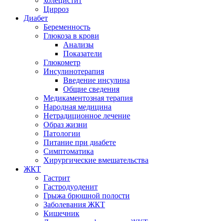
холецистит
Цирроз
Диабет
Беременность
Глюкоза в крови
Анализы
Показатели
Глюкометр
Инсулинотерапия
Введение инсулина
Общие сведения
Медикаментозная терапия
Народная медицина
Нетрадиционное лечение
Образ жизни
Патологии
Питание при диабете
Симптоматика
Хирургические вмешательства
ЖКТ
Гастрит
Гастродуоденит
Грыжа брюшной полости
Заболевания ЖКТ
Кишечник