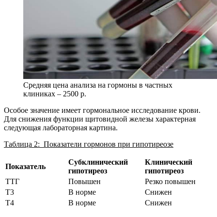
Средняя цена анализа на гормоны в частных
клиниках – 2500 р.
Особое значение имеет гормональное исследование крови.
Для снижения функции щитовидной железы характерная
следующая лабораторная картина.
Таблица 2: Показатели гормонов при гипотиреозе
Субклинический
Клинический
Показатель
гипотиреоз
гипотиреоз
ТТГ
Повышен
Резко повышен
Т3
В норме
Снижен
Т4
В норме
Снижен