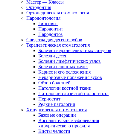
Мастер — Классы
Ортодонтия
Ортопедическая стоматология
Пародонтология
Гингивит
Пародонтит
Пародонтоз
Средства для десен и зубов
Терапевтическая стоматология
Болезни верхнечелюстных синусов
Болезни десен
Болезни лимфатических узлов
Болезни слюнных желез
Кариес и его осложнения
Некариозные поражения зубов
Обзор болезней
Патологии костной ткани
Патологии слизистой полости рта
Периостит
Редкие патологии
Хирургическая стоматология
Базовые операции
Воспалительные заболевания
хирургического профиля
Кисты челюсти