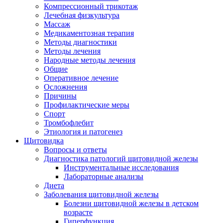
Компрессионный трикотаж
Лечебная физкультура
Массаж
Медикаментозная терапия
Методы диагностики
Методы лечения
Народные методы лечения
Общие
Оперативное лечение
Осложнения
Причины
Профилактические меры
Спорт
Тромбофлебит
Этиология и патогенез
Щитовидка
Вопросы и ответы
Диагностика патологий щитовидной железы
Инструментальные исследования
Лабораторные анализы
Диета
Заболевания щитовидной железы
Болезни щитовидной железы в детском
возрасте
Гиперфункция