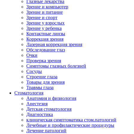
Глазные лекарства
Зрение и компьютер
Зрение и питание
Зрение и спорт
Зрение у взрослых
Зрение у ребенка
Контактные линзы
Коррекция зрения
Лазерная коррекция зрения
Обследование глаз
Очки
Проверка зрения
Симптомы глазных болезней
Сосуды
Строение глаза
Товары для зрения
Травмы глаза
Стоматология
Анатомия и физиология
Анестезия
Детская стоматология
Диагностика
клиническая симптоматика стом.патологий
Лечебные и профилактические процедуры
Лечение патологий