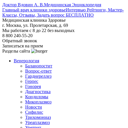
Доктор Вдовин А. В.
Медицинская Энциклопедия
Главный врач клиники здоровье
Интервью Рейтинги, Мастер-
Классы, Отзывы, Задать вопрос БЕСПЛАТНО
Медицинская клиника Здоровье
г. Москва, ул. Пролетарская, д. 69
Мы работаем с 8 до 22 без выходных
8 800 240-55-20
Обратный звонок
Записаться на прием
Разделы сайта
Венерология
Баланопостит
Вопрос-ответ
Гарднереллез
Герпес
Гонорея
Диагностика
Кондиломы
Микоплазмоз
Новости
Сифилис
Трихомониаз
Уреаплазмоз
Уретрит