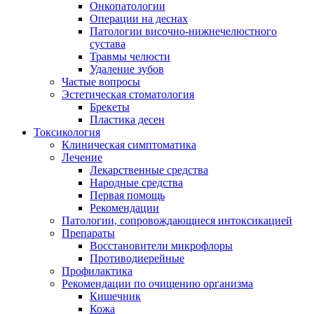
Онкопатологии
Операции на деснах
Патологии височно-нижнечелюстного
сустава
Травмы челюсти
Удаление зубов
Частые вопросы
Эстетическая стоматология
Брекеты
Пластика десен
Токсикология
Клиническая симптоматика
Лечение
Лекарственные средства
Народные средства
Первая помощь
Рекомендации
Патологии, сопровождающиеся интоксикацией
Препараты
Восстановители микрофлоры
Противодиерейные
Профилактика
Рекомендации по очищению организма
Кишечник
Кожа