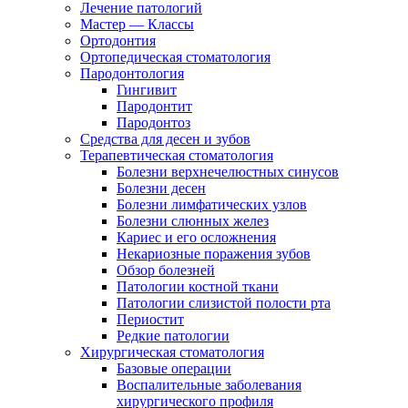
Лечение патологий
Мастер — Классы
Ортодонтия
Ортопедическая стоматология
Пародонтология
Гингивит
Пародонтит
Пародонтоз
Средства для десен и зубов
Терапевтическая стоматология
Болезни верхнечелюстных синусов
Болезни десен
Болезни лимфатических узлов
Болезни слюнных желез
Кариес и его осложнения
Некариозные поражения зубов
Обзор болезней
Патологии костной ткани
Патологии слизистой полости рта
Периостит
Редкие патологии
Хирургическая стоматология
Базовые операции
Воспалительные заболевания
хирургического профиля