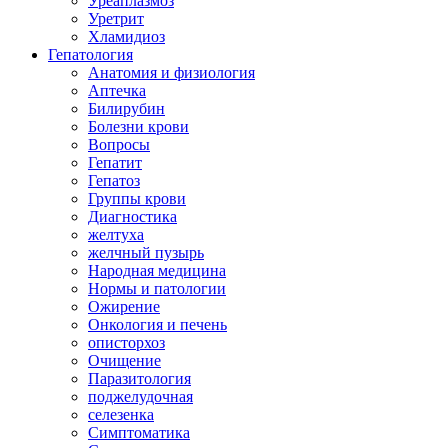
Уреаплазмоз
Уретрит
Хламидиоз
Гепатология
Анатомия и физиология
Аптечка
Билирубин
Болезни крови
Вопросы
Гепатит
Гепатоз
Группы крови
Диагностика
желтуха
желчный пузырь
Народная медицина
Нормы и патологии
Ожирение
Онкология и печень
описторхоз
Очищение
Паразитология
поджелудочная
селезенка
Симптоматика