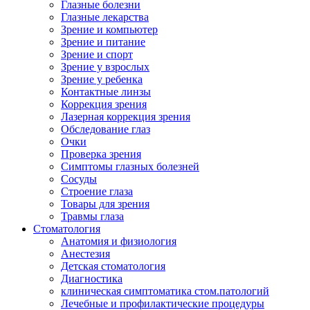
Глазные болезни
Глазные лекарства
Зрение и компьютер
Зрение и питание
Зрение и спорт
Зрение у взрослых
Зрение у ребенка
Контактные линзы
Коррекция зрения
Лазерная коррекция зрения
Обследование глаз
Очки
Проверка зрения
Симптомы глазных болезней
Сосуды
Строение глаза
Товары для зрения
Травмы глаза
Стоматология
Анатомия и физиология
Анестезия
Детская стоматология
Диагностика
клиническая симптоматика стом.патологий
Лечебные и профилактические процедуры