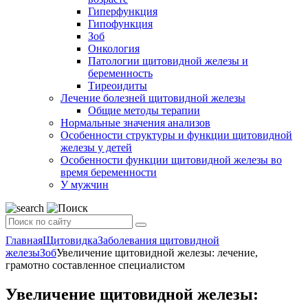
Гиперфункция
Гипофункция
Зоб
Онкология
Патологии щитовидной железы и
беременность
Тиреоидиты
Лечение болезней щитовидной железы
Общие методы терапии
Нормальные значения анализов
Особенности структуры и функции щитовидной
железы у детей
Особенности функции щитовидной железы во
время беременности
У мужчин
Главная
Щитовидка
Заболевания щитовидной
железы
Зоб
Увеличение щитовидной железы: лечение,
грамотно составленное специалистом
Увеличение щитовидной железы: