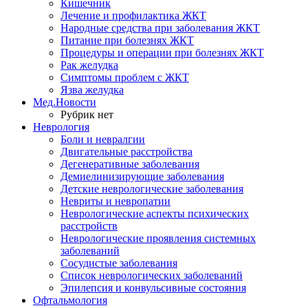
Кишечник
Лечение и профилактика ЖКТ
Народные средства при заболевания ЖКТ
Питание при болезнях ЖКТ
Процедуры и операции при болезнях ЖКТ
Рак желудка
Симптомы проблем с ЖКТ
Язва желудка
Мед.Новости
Рубрик нет
Неврология
Боли и невралгии
Двигательные расстройства
Дегенеративные заболевания
Демиелинизирующие заболевания
Детские неврологические заболевания
Невриты и невропатии
Неврологические аспекты психических
расстройств
Неврологические проявления системных
заболеваний
Сосудистые заболевания
Список неврологических заболеваний
Эпилепсия и конвульсивные состояния
Офтальмология