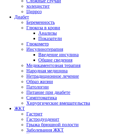
Сложные случаи
холецистит
Цирроз
Диабет
Беременность
Глюкоза в крови
Анализы
Показатели
Глюкометр
Инсулинотерапия
Введение инсулина
Общие сведения
Медикаментозная терапия
Народная медицина
Нетрадиционное лечение
Образ жизни
Патологии
Питание при диабете
Симптоматика
Хирургические вмешательства
ЖКТ
Гастрит
Гастродуоденит
Грыжа брюшной полости
Заболевания ЖКТ