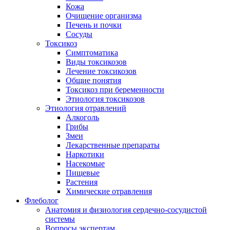
Кожа
Очищение организма
Печень и почки
Сосуды
Токсикоз
Cимптоматика
Виды токсикозов
Лечение токсикозов
Общие понятия
Токсикоз при беременности
Этиология токсикозов
Этиология отравлений
Алкоголь
Грибы
Змеи
Лекарственные препараты
Наркотики
Насекомые
Пищевые
Растения
Химические отравления
Флеболог
Анатомия и физиология сердечно-сосудистой
системы
Вопросы экспертам