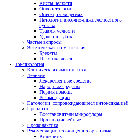
Кисты челюсти
Онкопатологии
Операции на деснах
Патологии височно-нижнечелюстного
сустава
Травмы челюсти
Удаление зубов
Частые вопросы
Эстетическая стоматология
Брекеты
Пластика десен
Токсикология
Клиническая симптоматика
Лечение
Лекарственные средства
Народные средства
Первая помощь
Рекомендации
Патологии, сопровождающиеся интоксикацией
Препараты
Восстановители микрофлоры
Противодиерейные
Профилактика
Рекомендации по очищению организма
Кишечник