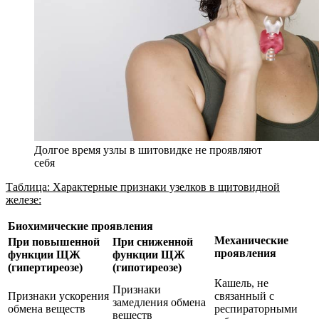
Долгое время узлы в шитовидке не проявляют
себя
Таблица: Характерные признаки узелков в щитовидной
железе:
Биохимические проявления
Механические
При повышенной
При сниженной
проявления
функции ЩЖ
функции ЩЖ
(гипертиреозе)
(гипотиреозе)
Кашель, не
Признаки
Признаки ускорения
связанный с
замедления обмена
обмена веществ
респираторными
веществ