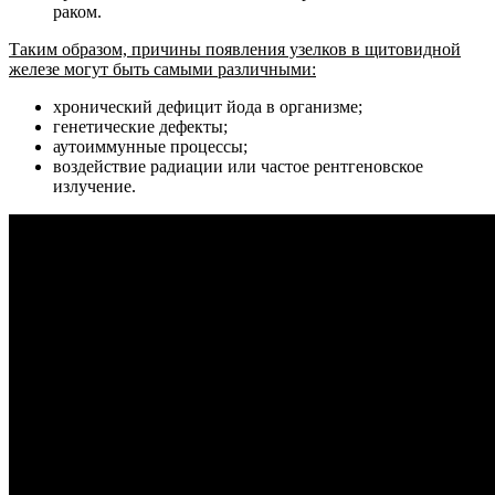
раком.
Таким образом, причины появления узелков в щитовидной
железе могут быть самыми различными:
хронический дефицит йода в организме;
генетические дефекты;
аутоиммунные процессы;
воздействие радиации или частое рентгеновское
излучение.