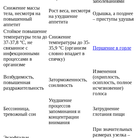
заболеваниями
Снижение массы
Рост веса, несмотря
тела, несмотря на
Одышка, а позднее
на ухудшение
повышенный
– приступы удушья
аппетита
аппетит
Стойкое повышение
температуры тела до
Снижение
37-37,8 °С, не
температуры до 35-
связанное с
35,9 °С (организм
Першение в горле
инфекционными
словно впадает в
процессами в
спячку)
организме
Изменения
Возбудимость,
(охриплость,
Заторможенность,
повышенная
осиплость, полное
сонливость
раздражительность
исчезновение)
голоса
Ухудшение
процессов
Бессонница,
Затруднение
запоминания и
тревожный сон
глотания пищи
концентрации
внимания
При значительных
размерах узелка –
Экзофтальм –