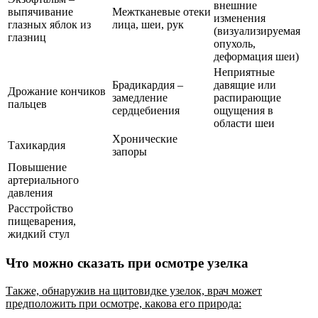
внешние
выпячивание
Межтканевые отеки
изменения
глазных яблок из
лица, шеи, рук
(визуализируемая
глазниц
опухоль,
деформация шеи)
Неприятные
Брадикардия –
давящие или
Дрожание кончиков
замедление
распирающие
пальцев
сердцебиения
ощущения в
области шеи
Хронические
Тахикардия
запоры
Повышение
артериального
давления
Расстройство
пищеварения,
жидкий стул
Что можно сказать при осмотре узелка
Также, обнаружив на щитовидке узелок, врач может
предположить при осмотре, какова его природа: