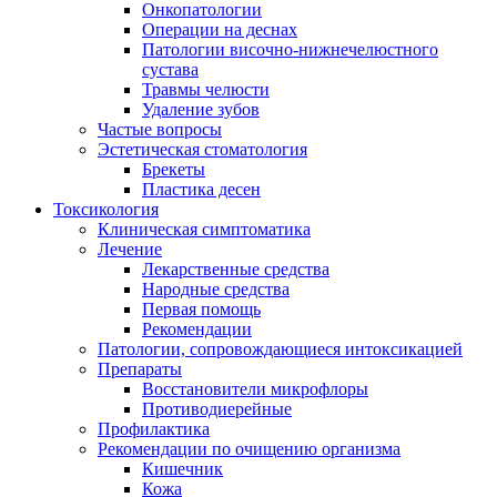
Онкопатологии
Операции на деснах
Патологии височно-нижнечелюстного
сустава
Травмы челюсти
Удаление зубов
Частые вопросы
Эстетическая стоматология
Брекеты
Пластика десен
Токсикология
Клиническая симптоматика
Лечение
Лекарственные средства
Народные средства
Первая помощь
Рекомендации
Патологии, сопровождающиеся интоксикацией
Препараты
Восстановители микрофлоры
Противодиерейные
Профилактика
Рекомендации по очищению организма
Кишечник
Кожа