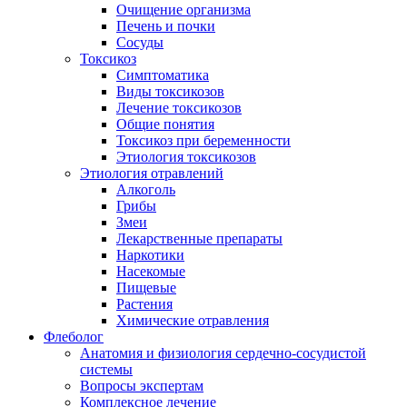
Очищение организма
Печень и почки
Сосуды
Токсикоз
Cимптоматика
Виды токсикозов
Лечение токсикозов
Общие понятия
Токсикоз при беременности
Этиология токсикозов
Этиология отравлений
Алкоголь
Грибы
Змеи
Лекарственные препараты
Наркотики
Насекомые
Пищевые
Растения
Химические отравления
Флеболог
Анатомия и физиология сердечно-сосудистой
системы
Вопросы экспертам
Комплексное лечение