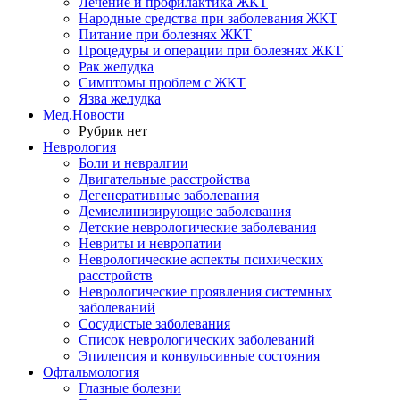
Лечение и профилактика ЖКТ
Народные средства при заболевания ЖКТ
Питание при болезнях ЖКТ
Процедуры и операции при болезнях ЖКТ
Рак желудка
Симптомы проблем с ЖКТ
Язва желудка
Мед.Новости
Рубрик нет
Неврология
Боли и невралгии
Двигательные расстройства
Дегенеративные заболевания
Демиелинизирующие заболевания
Детские неврологические заболевания
Невриты и невропатии
Неврологические аспекты психических
расстройств
Неврологические проявления системных
заболеваний
Сосудистые заболевания
Список неврологических заболеваний
Эпилепсия и конвульсивные состояния
Офтальмология
Глазные болезни