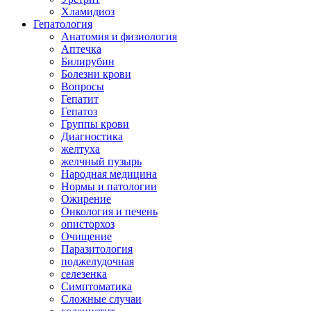
Хламидиоз
Гепатология
Анатомия и физиология
Аптечка
Билирубин
Болезни крови
Вопросы
Гепатит
Гепатоз
Группы крови
Диагностика
желтуха
желчный пузырь
Народная медицина
Нормы и патологии
Ожирение
Онкология и печень
описторхоз
Очищение
Паразитология
поджелудочная
селезенка
Симптоматика
Сложные случаи