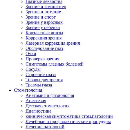
Глазные лекарства
Зрение и компьютер
Зрение и питание
Зрение и спорт
Зрение у взрослых
Зрение у ребенка
Контактные линзы
Коррекция зрения
Лазерная коррекция зрения
Обследование глаз
Очки
Проверка зрения
Симптомы глазных болезней
Сосуды
Строение глаза
Товары для зрения
Травмы глаза
Стоматология
Анатомия и физиология
Анестезия
Детская стоматология
Диагностика
клиническая симптоматика стом.патологий
Лечебные и профилактические процедуры
Лечение патологий