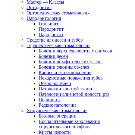
Мастер — Классы
Ортодонтия
Ортопедическая стоматология
Пародонтология
Гингивит
Пародонтит
Пародонтоз
Средства для десен и зубов
Терапевтическая стоматология
Болезни верхнечелюстных синусов
Болезни десен
Болезни лимфатических узлов
Болезни слюнных желез
Кариес и его осложнения
Некариозные поражения зубов
Обзор болезней
Патологии костной ткани
Патологии слизистой полости рта
Периостит
Редкие патологии
Хирургическая стоматология
Базовые операции
Воспалительные заболевания
хирургического профиля
Кисты челюсти