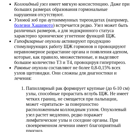
Коллоидный узел
имеет мягкую консистенцию. Даже при
больших размерах образования гормональные
нарушения отсутствуют.
Узловой зоб
при аутоиммунных тиреоидитах (например,
болезни Хашимото
) встречается редко. Узел может быть
различных размеров, а для эндокринного статуса
характерно хроническое угнетение функций ЩЖ.
Гипофизарные опухоли
активируют продукцию
стимулирующих работу ЩЖ гормонов и провоцируют
неравномерное разрастание органа и появления аденом,
которые, как правило, множественные, и выделяют
большое количество Т3 и Т4, провоцируя гипертиреоз.
Раковые опухоли
составляют не более 0,8-0,15% всех
узлов щитовидки. Они сложны для диагностики и
лечения:
Папиллярный рак формирует крупные (до 6-10 см)
узлы, способные прорастать вглубь ЩЖ. Не имеет
четких границ, не смещается при пальпации,
может «прятаться» за поверхностно
расположенным коллоидным узлом. Опухолевый
узел растет медленно, редко поражает
лимфатические узлы и соседние органы. При
своевременном лечении имеет благоприятный
прогноз.