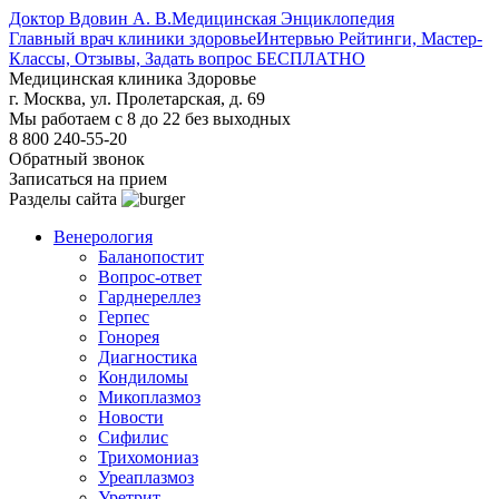
Доктор Вдовин А. В.
Медицинская Энциклопедия
Главный врач клиники здоровье
Интервью Рейтинги, Мастер-
Классы, Отзывы, Задать вопрос БЕСПЛАТНО
Медицинская клиника Здоровье
г. Москва, ул. Пролетарская, д. 69
Мы работаем с 8 до 22 без выходных
8 800 240-55-20
Обратный звонок
Записаться на прием
Разделы сайта
Венерология
Баланопостит
Вопрос-ответ
Гарднереллез
Герпес
Гонорея
Диагностика
Кондиломы
Микоплазмоз
Новости
Сифилис
Трихомониаз
Уреаплазмоз
Уретрит