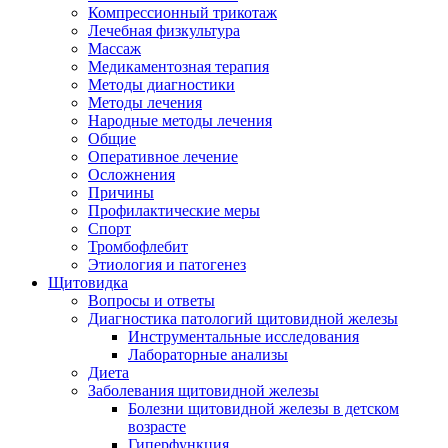
Компрессионный трикотаж
Лечебная физкультура
Массаж
Медикаментозная терапия
Методы диагностики
Методы лечения
Народные методы лечения
Общие
Оперативное лечение
Осложнения
Причины
Профилактические меры
Спорт
Тромбофлебит
Этиология и патогенез
Щитовидка
Вопросы и ответы
Диагностика патологий щитовидной железы
Инструментальные исследования
Лабораторные анализы
Диета
Заболевания щитовидной железы
Болезни щитовидной железы в детском
возрасте
Гиперфункция