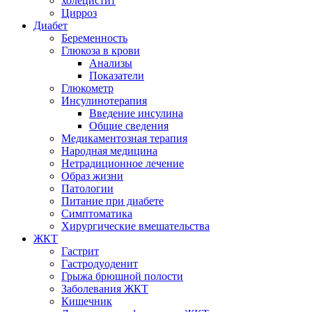
холецистит
Цирроз
Диабет
Беременность
Глюкоза в крови
Анализы
Показатели
Глюкометр
Инсулинотерапия
Введение инсулина
Общие сведения
Медикаментозная терапия
Народная медицина
Нетрадиционное лечение
Образ жизни
Патологии
Питание при диабете
Симптоматика
Хирургические вмешательства
ЖКТ
Гастрит
Гастродуоденит
Грыжа брюшной полости
Заболевания ЖКТ
Кишечник