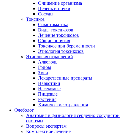
Очищение организма
Печень и почки
Сосуды
Токсикоз
Cимптоматика
Виды токсикозов
Лечение токсикозов
Общие понятия
Токсикоз при беременности
Этиология токсикозов
Этиология отравлений
Алкоголь
Грибы
Змеи
Лекарственные препараты
Наркотики
Насекомые
Пищевые
Растения
Химические отравления
Флеболог
Анатомия и физиология сердечно-сосудистой
системы
Вопросы экспертам
Комплексное лечение