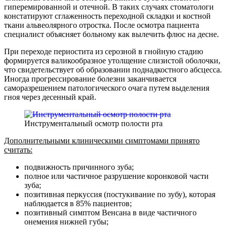
гиперемированной и отечной. В таких случаях стоматологи
констатируют сглаженность переходной складки и костной
ткани альвеолярного отростка. После осмотра пациента
специалист объясняет больному как вылечить флюс на десне.
При переходе периостита из серозной в гнойную стадию
формируется валикообразное утолщение слизистой оболочки,
что свидетельствует об образовании поднадкостного абсцесса.
Иногда прогрессирование болезни заканчивается
саморазрешением патологического очага путем выделения
гноя через десенный край.
Инструментальный осмотр полости рта
Дополнительными клиническими симптомами принято
считать:
подвижность причинного зуба;
полное или частичное разрушение коронковой части
зуба;
позитивная перкуссия (постукивание по зубу), которая
наблюдается в 85% пациентов;
позитивный симптом Венсана в виде частичного
онемения нижней губы;