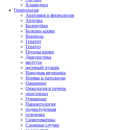
Хламидиоз
Гепатология
Анатомия и физиология
Аптечка
Билирубин
Болезни крови
Вопросы
Гепатит
Гепатоз
Группы крови
Диагностика
желтуха
желчный пузырь
Народная медицина
Нормы и патологии
Ожирение
Онкология и печень
описторхоз
Очищение
Паразитология
поджелудочная
селезенка
Симптоматика
Сложные случаи