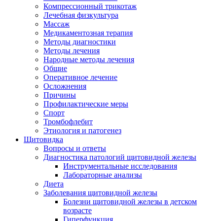
Компрессионный трикотаж
Лечебная физкультура
Массаж
Медикаментозная терапия
Методы диагностики
Методы лечения
Народные методы лечения
Общие
Оперативное лечение
Осложнения
Причины
Профилактические меры
Спорт
Тромбофлебит
Этиология и патогенез
Щитовидка
Вопросы и ответы
Диагностика патологий щитовидной железы
Инструментальные исследования
Лабораторные анализы
Диета
Заболевания щитовидной железы
Болезни щитовидной железы в детском
возрасте
Гиперфункция