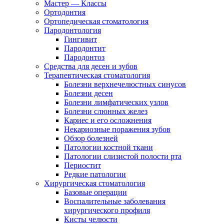
Мастер — Классы
Ортодонтия
Ортопедическая стоматология
Пародонтология
Гингивит
Пародонтит
Пародонтоз
Средства для десен и зубов
Терапевтическая стоматология
Болезни верхнечелюстных синусов
Болезни десен
Болезни лимфатических узлов
Болезни слюнных желез
Кариес и его осложнения
Некариозные поражения зубов
Обзор болезней
Патологии костной ткани
Патологии слизистой полости рта
Периостит
Редкие патологии
Хирургическая стоматология
Базовые операции
Воспалительные заболевания
хирургического профиля
Кисты челюсти