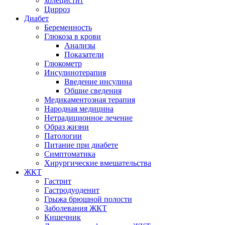
холецистит
Цирроз
Диабет
Беременность
Глюкоза в крови
Анализы
Показатели
Глюкометр
Инсулинотерапия
Введение инсулина
Общие сведения
Медикаментозная терапия
Народная медицина
Нетрадиционное лечение
Образ жизни
Патологии
Питание при диабете
Симптоматика
Хирургические вмешательства
ЖКТ
Гастрит
Гастродуоденит
Грыжа брюшной полости
Заболевания ЖКТ
Кишечник