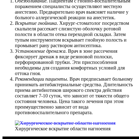
Обезболивание.
Пациентам с гнойно-воспалительным
поражением специалисты осуществляют местную
анестезию. Предварительно врач выясняет наличие у
больного аллергической реакции на анестетик.
Вскрытие гнойника
. Хирург-стоматолог посредством
скальпеля рассекает слизистую оболочку ротовой
полости в области отека переходной складки. Затем
тупым инструментом вскрывает гнойную полость и
промывает рану раствором антисептика.
Установление дренажа
. Врач в зоне рассечения
фиксирует дренаж в виде резиновой полоски,
перфорированной трубки. Эти приспособления
необходимы для создания комфортных условий для
оттока гноя.
Рекомендации пациенты
. Врач предписывает больному
принимать антибактериальные средства. Длительность
приема антибиотиков широкого спектра действия
составляет 7-10 суток, что зависит от тяжести общего
состояния человека. Цена такого лечения при этом
преимущественно зависит от вида
противовоспалительного препарата.
Хирургическое вскрытие области нагноения