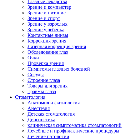
Глазные лекарства
Зрение и компьютер
Зрение и питание
Зрение и спорт
Зрение у взрослых
Зрение у ребенка
Контактные линзы
Коррекция зрения
Лазерная коррекция зрения
Обследование глаз
Очки
Проверка зрения
Симптомы глазных болезней
Сосуды
Строение глаза
Товары для зрения
Травмы глаза
Стоматология
Анатомия и физиология
Анестезия
Детская стоматология
Диагностика
клиническая симптоматика стом.патологий
Лечебные и профилактические процедуры
Лечение патологий