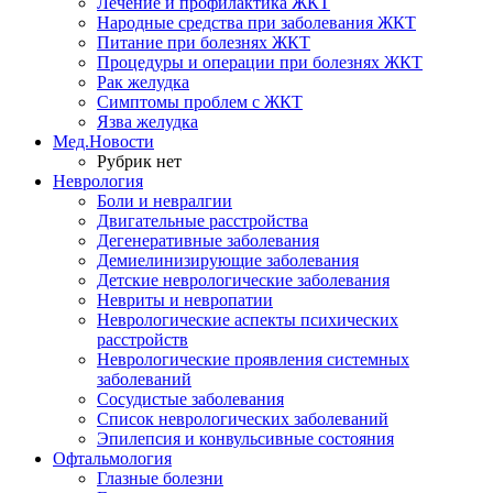
Лечение и профилактика ЖКТ
Народные средства при заболевания ЖКТ
Питание при болезнях ЖКТ
Процедуры и операции при болезнях ЖКТ
Рак желудка
Симптомы проблем с ЖКТ
Язва желудка
Мед.Новости
Рубрик нет
Неврология
Боли и невралгии
Двигательные расстройства
Дегенеративные заболевания
Демиелинизирующие заболевания
Детские неврологические заболевания
Невриты и невропатии
Неврологические аспекты психических
расстройств
Неврологические проявления системных
заболеваний
Сосудистые заболевания
Список неврологических заболеваний
Эпилепсия и конвульсивные состояния
Офтальмология
Глазные болезни