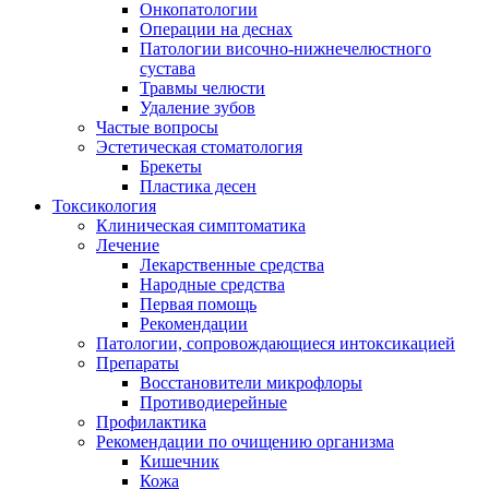
Онкопатологии
Операции на деснах
Патологии височно-нижнечелюстного
сустава
Травмы челюсти
Удаление зубов
Частые вопросы
Эстетическая стоматология
Брекеты
Пластика десен
Токсикология
Клиническая симптоматика
Лечение
Лекарственные средства
Народные средства
Первая помощь
Рекомендации
Патологии, сопровождающиеся интоксикацией
Препараты
Восстановители микрофлоры
Противодиерейные
Профилактика
Рекомендации по очищению организма
Кишечник
Кожа