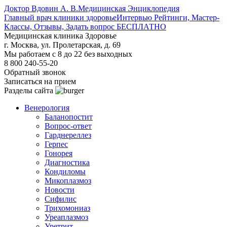
Доктор Вдовин А. В.
Медицинская Энциклопедия
Главный врач клиники здоровье
Интервью Рейтинги, Мастер-
Классы, Отзывы, Задать вопрос БЕСПЛАТНО
Медицинская клиника Здоровье
г. Москва, ул. Пролетарская, д. 69
Мы работаем с 8 до 22 без выходных
8 800 240-55-20
Обратный звонок
Записаться на прием
Разделы сайта
Венерология
Баланопостит
Вопрос-ответ
Гарднереллез
Герпес
Гонорея
Диагностика
Кондиломы
Микоплазмоз
Новости
Сифилис
Трихомониаз
Уреаплазмоз
Уретрит