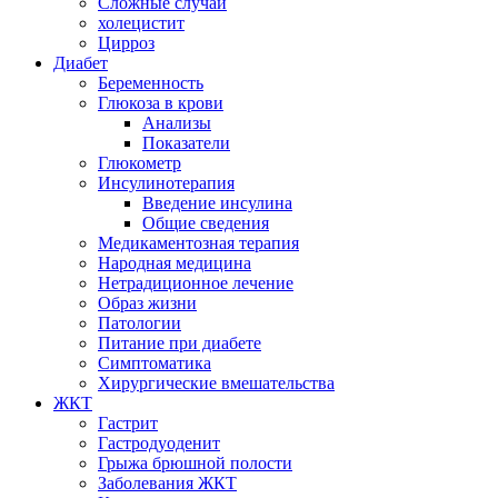
Сложные случаи
холецистит
Цирроз
Диабет
Беременность
Глюкоза в крови
Анализы
Показатели
Глюкометр
Инсулинотерапия
Введение инсулина
Общие сведения
Медикаментозная терапия
Народная медицина
Нетрадиционное лечение
Образ жизни
Патологии
Питание при диабете
Симптоматика
Хирургические вмешательства
ЖКТ
Гастрит
Гастродуоденит
Грыжа брюшной полости
Заболевания ЖКТ