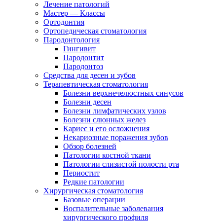
Лечение патологий
Мастер — Классы
Ортодонтия
Ортопедическая стоматология
Пародонтология
Гингивит
Пародонтит
Пародонтоз
Средства для десен и зубов
Терапевтическая стоматология
Болезни верхнечелюстных синусов
Болезни десен
Болезни лимфатических узлов
Болезни слюнных желез
Кариес и его осложнения
Некариозные поражения зубов
Обзор болезней
Патологии костной ткани
Патологии слизистой полости рта
Периостит
Редкие патологии
Хирургическая стоматология
Базовые операции
Воспалительные заболевания
хирургического профиля