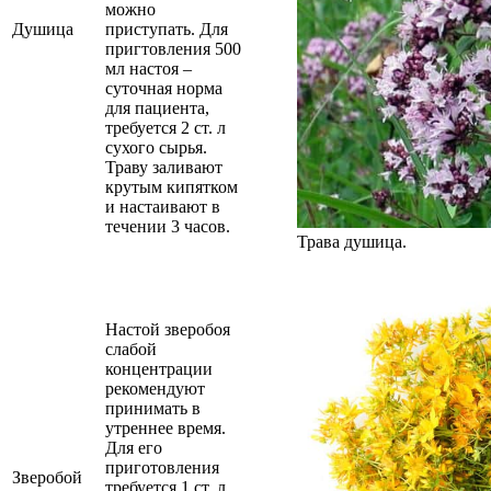
можно
Душица
приступать. Для
пригтовления 500
мл настоя –
суточная норма
для пациента,
требуется 2 ст. л
сухого сырья.
Траву заливают
крутым кипятком
и настаивают в
течении 3 часов.
Трава душица.
Настой зверобоя
слабой
концентрации
рекомендуют
принимать в
утреннее время.
Для его
приготовления
Зверобой
требуется 1 ст. л