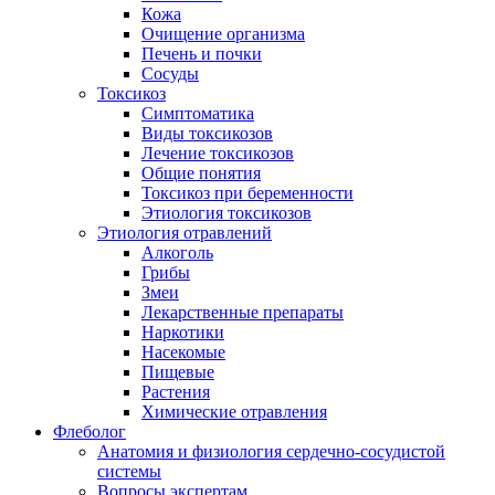
Кожа
Очищение организма
Печень и почки
Сосуды
Токсикоз
Cимптоматика
Виды токсикозов
Лечение токсикозов
Общие понятия
Токсикоз при беременности
Этиология токсикозов
Этиология отравлений
Алкоголь
Грибы
Змеи
Лекарственные препараты
Наркотики
Насекомые
Пищевые
Растения
Химические отравления
Флеболог
Анатомия и физиология сердечно-сосудистой
системы
Вопросы экспертам