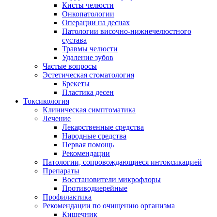
Кисты челюсти
Онкопатологии
Операции на деснах
Патологии височно-нижнечелюстного
сустава
Травмы челюсти
Удаление зубов
Частые вопросы
Эстетическая стоматология
Брекеты
Пластика десен
Токсикология
Клиническая симптоматика
Лечение
Лекарственные средства
Народные средства
Первая помощь
Рекомендации
Патологии, сопровождающиеся интоксикацией
Препараты
Восстановители микрофлоры
Противодиерейные
Профилактика
Рекомендации по очищению организма
Кишечник