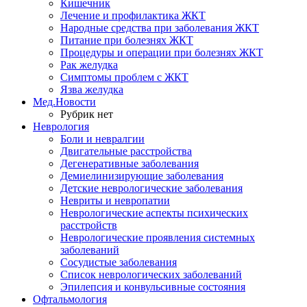
Кишечник
Лечение и профилактика ЖКТ
Народные средства при заболевания ЖКТ
Питание при болезнях ЖКТ
Процедуры и операции при болезнях ЖКТ
Рак желудка
Симптомы проблем с ЖКТ
Язва желудка
Мед.Новости
Рубрик нет
Неврология
Боли и невралгии
Двигательные расстройства
Дегенеративные заболевания
Демиелинизирующие заболевания
Детские неврологические заболевания
Невриты и невропатии
Неврологические аспекты психических
расстройств
Неврологические проявления системных
заболеваний
Сосудистые заболевания
Список неврологических заболеваний
Эпилепсия и конвульсивные состояния
Офтальмология