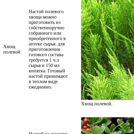
Настой полевого
хвоща можно
приготовить из
собственноручно
собранного или
приобретенного в
аптеке сырья. для
Хвощ
приготовления
полевой
готового состава
требуется 1 ч.л
сырья и 150 мл
кипятка. Готовый
настой принимают
в теплом виде
ежедневно.
Хвощ полевой.
Настой из данного