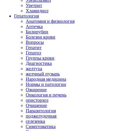
Уреаплазмоз
Уретрит
Хламидиоз
Гепатология
Анатомия и физиология
Аптечка
Билирубин
Болезни крови
Вопросы
Гепатит
Гепатоз
Группы крови
Диагностика
желтуха
желчный пузырь
Народная медицина
Нормы и патологии
Ожирение
Онкология и печень
описторхоз
Очищение
Паразитология
поджелудочная
селезенка
Симптоматика