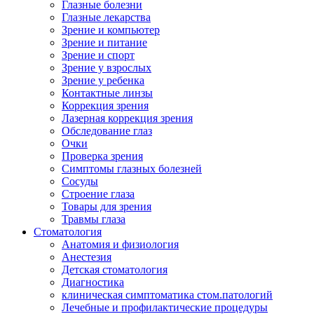
Глазные болезни
Глазные лекарства
Зрение и компьютер
Зрение и питание
Зрение и спорт
Зрение у взрослых
Зрение у ребенка
Контактные линзы
Коррекция зрения
Лазерная коррекция зрения
Обследование глаз
Очки
Проверка зрения
Симптомы глазных болезней
Сосуды
Строение глаза
Товары для зрения
Травмы глаза
Стоматология
Анатомия и физиология
Анестезия
Детская стоматология
Диагностика
клиническая симптоматика стом.патологий
Лечебные и профилактические процедуры