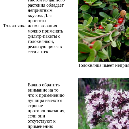
растения обладает
неприятным
вкусом. Для
простоты
Толокнянка
использования
можно применять
фильтр-пакеты с
толокнянкой,
реализующиеся в
сети аптек.
Толокнянка имеет неприя
Важно обратить
внимание на то,
что к применению
душицы имеются
строгие
противопоказания,
если они
отсутствуют к
применению