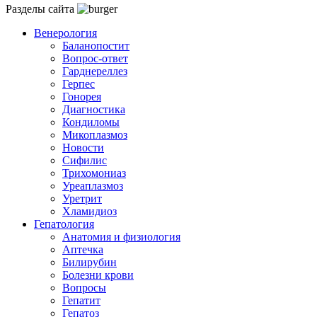
Разделы сайта
Венерология
Баланопостит
Вопрос-ответ
Гарднереллез
Герпес
Гонорея
Диагностика
Кондиломы
Микоплазмоз
Новости
Сифилис
Трихомониаз
Уреаплазмоз
Уретрит
Хламидиоз
Гепатология
Анатомия и физиология
Аптечка
Билирубин
Болезни крови
Вопросы
Гепатит
Гепатоз