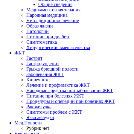
Общие сведения
Медикаментозная терапия
Народная медицина
Нетрадиционное лечение
Образ жизни
Патологии
Питание при диабете
Симптоматика
Хирургические вмешательства
ЖКТ
Гастрит
Гастродуоденит
Грыжа брюшной полости
Заболевания ЖКТ
Кишечник
Лечение и профилактика ЖКТ
Народные средства при заболевания ЖКТ
Питание при болезнях ЖКТ
Процедуры и операции при болезнях ЖКТ
Рак желудка
Симптомы проблем с ЖКТ
Язва желудка
Мед.Новости
Рубрик нет
Неврология