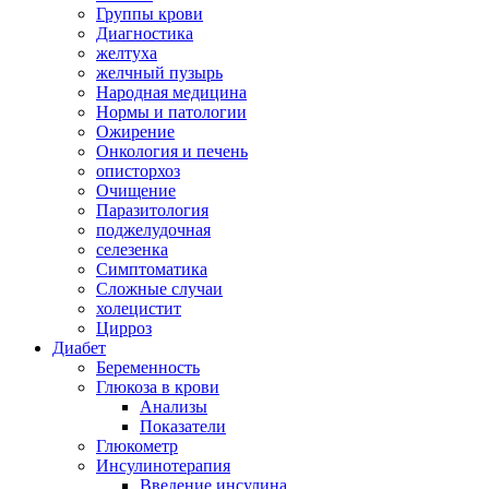
Группы крови
Диагностика
желтуха
желчный пузырь
Народная медицина
Нормы и патологии
Ожирение
Онкология и печень
описторхоз
Очищение
Паразитология
поджелудочная
селезенка
Симптоматика
Сложные случаи
холецистит
Цирроз
Диабет
Беременность
Глюкоза в крови
Анализы
Показатели
Глюкометр
Инсулинотерапия
Введение инсулина