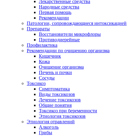
Лекарственные средства
Народные средства
Первая помощь
Рекомендации
Патологии, сопровождающиеся интоксикацией
Препараты
Восстановители микрофлоры
Противодиерейные
Профилактика
Рекомендации по очищению организма
Кишечник
Кожа
Очищение организма
Печень и почки
Сосуды
Токсикоз
Cимптоматика
Виды токсикозов
Лечение токсикозов
Общие понятия
Токсикоз при беременности
Этиология токсикозов
Этиология отравлений
Алкоголь
Грибы