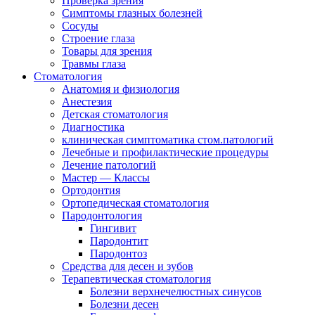
Проверка зрения
Симптомы глазных болезней
Сосуды
Строение глаза
Товары для зрения
Травмы глаза
Стоматология
Анатомия и физиология
Анестезия
Детская стоматология
Диагностика
клиническая симптоматика стом.патологий
Лечебные и профилактические процедуры
Лечение патологий
Мастер — Классы
Ортодонтия
Ортопедическая стоматология
Пародонтология
Гингивит
Пародонтит
Пародонтоз
Средства для десен и зубов
Терапевтическая стоматология
Болезни верхнечелюстных синусов
Болезни десен