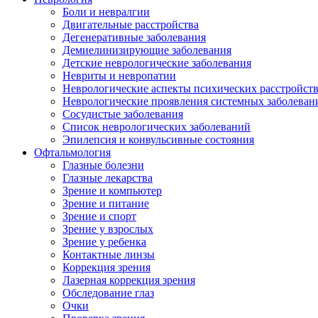
Боли и невралгии
Двигательные расстройства
Дегенеративные заболевания
Демиелинизирующие заболевания
Детские неврологические заболевания
Невриты и невропатии
Неврологические аспекты психических расстройст
Неврологические проявления системных заболеван
Сосудистые заболевания
Список неврологических заболеваний
Эпилепсия и конвульсивные состояния
Офтальмология
Глазные болезни
Глазные лекарства
Зрение и компьютер
Зрение и питание
Зрение и спорт
Зрение у взрослых
Зрение у ребенка
Контактные линзы
Коррекция зрения
Лазерная коррекция зрения
Обследование глаз
Очки