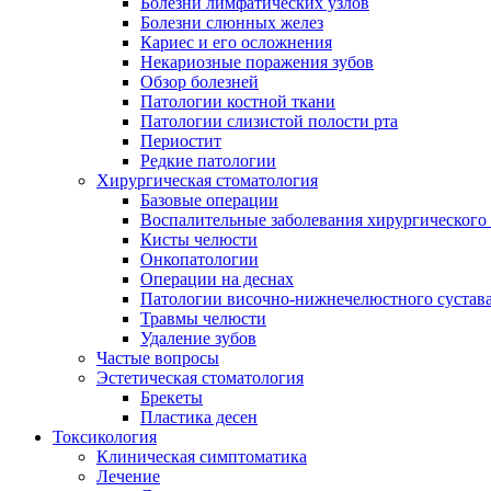
Болезни лимфатических узлов
Болезни слюнных желез
Кариес и его осложнения
Некариозные поражения зубов
Обзор болезней
Патологии костной ткани
Патологии слизистой полости рта
Периостит
Редкие патологии
Хирургическая стоматология
Базовые операции
Воспалительные заболевания хирургического
Кисты челюсти
Онкопатологии
Операции на деснах
Патологии височно-нижнечелюстного сустав
Травмы челюсти
Удаление зубов
Частые вопросы
Эстетическая стоматология
Брекеты
Пластика десен
Токсикология
Клиническая симптоматика
Лечение