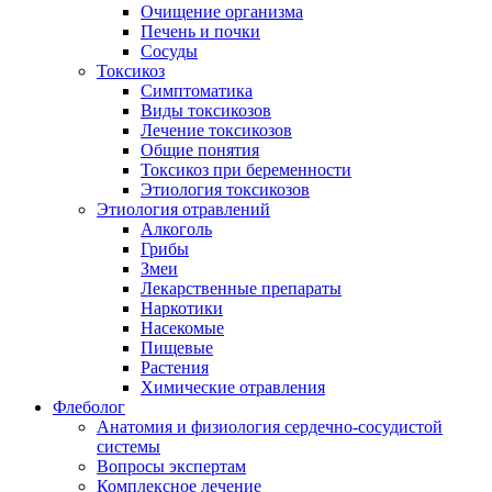
Очищение организма
Печень и почки
Сосуды
Токсикоз
Cимптоматика
Виды токсикозов
Лечение токсикозов
Общие понятия
Токсикоз при беременности
Этиология токсикозов
Этиология отравлений
Алкоголь
Грибы
Змеи
Лекарственные препараты
Наркотики
Насекомые
Пищевые
Растения
Химические отравления
Флеболог
Анатомия и физиология сердечно-сосудистой
системы
Вопросы экспертам
Комплексное лечение