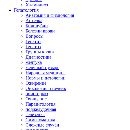
Хламидиоз
Гепатология
Анатомия и физиология
Аптечка
Билирубин
Болезни крови
Вопросы
Гепатит
Гепатоз
Группы крови
Диагностика
желтуха
желчный пузырь
Народная медицина
Нормы и патологии
Ожирение
Онкология и печень
описторхоз
Очищение
Паразитология
поджелудочная
селезенка
Симптоматика
Сложные случаи