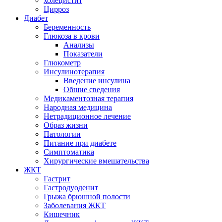
холецистит
Цирроз
Диабет
Беременность
Глюкоза в крови
Анализы
Показатели
Глюкометр
Инсулинотерапия
Введение инсулина
Общие сведения
Медикаментозная терапия
Народная медицина
Нетрадиционное лечение
Образ жизни
Патологии
Питание при диабете
Симптоматика
Хирургические вмешательства
ЖКТ
Гастрит
Гастродуоденит
Грыжа брюшной полости
Заболевания ЖКТ
Кишечник