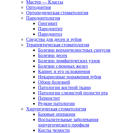
Мастер — Классы
Ортодонтия
Ортопедическая стоматология
Пародонтология
Гингивит
Пародонтит
Пародонтоз
Средства для десен и зубов
Терапевтическая стоматология
Болезни верхнечелюстных синусов
Болезни десен
Болезни лимфатических узлов
Болезни слюнных желез
Кариес и его осложнения
Некариозные поражения зубов
Обзор болезней
Патологии костной ткани
Патологии слизистой полости рта
Периостит
Редкие патологии
Хирургическая стоматология
Базовые операции
Воспалительные заболевания
хирургического профиля
Кисты челюсти