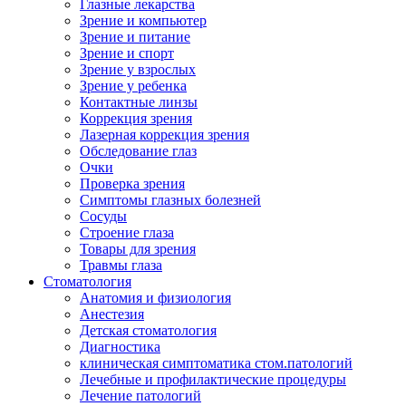
Глазные лекарства
Зрение и компьютер
Зрение и питание
Зрение и спорт
Зрение у взрослых
Зрение у ребенка
Контактные линзы
Коррекция зрения
Лазерная коррекция зрения
Обследование глаз
Очки
Проверка зрения
Симптомы глазных болезней
Сосуды
Строение глаза
Товары для зрения
Травмы глаза
Стоматология
Анатомия и физиология
Анестезия
Детская стоматология
Диагностика
клиническая симптоматика стом.патологий
Лечебные и профилактические процедуры
Лечение патологий