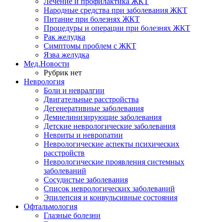
Лечение и профилактика ЖКТ
Народные средства при заболевания ЖКТ
Питание при болезнях ЖКТ
Процедуры и операции при болезнях ЖКТ
Рак желудка
Симптомы проблем с ЖКТ
Язва желудка
Мед.Новости
Рубрик нет
Неврология
Боли и невралгии
Двигательные расстройства
Дегенеративные заболевания
Демиелинизирующие заболевания
Детские неврологические заболевания
Невриты и невропатии
Неврологические аспекты психических
расстройств
Неврологические проявления системных
заболеваний
Сосудистые заболевания
Список неврологических заболеваний
Эпилепсия и конвульсивные состояния
Офтальмология
Глазные болезни