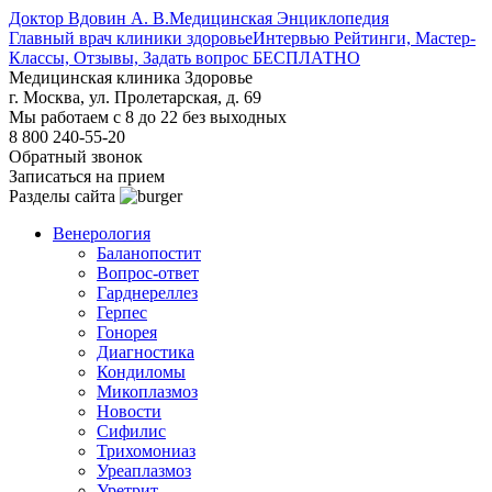
Доктор Вдовин А. В.
Медицинская Энциклопедия
Главный врач клиники здоровье
Интервью Рейтинги, Мастер-
Классы, Отзывы, Задать вопрос БЕСПЛАТНО
Медицинская клиника Здоровье
г. Москва, ул. Пролетарская, д. 69
Мы работаем с 8 до 22 без выходных
8 800 240-55-20
Обратный звонок
Записаться на прием
Разделы сайта
Венерология
Баланопостит
Вопрос-ответ
Гарднереллез
Герпес
Гонорея
Диагностика
Кондиломы
Микоплазмоз
Новости
Сифилис
Трихомониаз
Уреаплазмоз
Уретрит