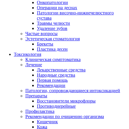
Онкопатологии
Операции на деснах
Патологии височно-нижнечелюстного
сустава
Травмы челюсти
Удаление зубов
Частые вопросы
Эстетическая стоматология
Брекеты
Пластика десен
Токсикология
Клиническая симптоматика
Лечение
Лекарственные средства
Народные средства
Первая помощь
Рекомендации
Патологии, сопровождающиеся интоксикацией
Препараты
Восстановители микрофлоры
Противодиерейные
Профилактика
Рекомендации по очищению организма
Кишечник
Кожа