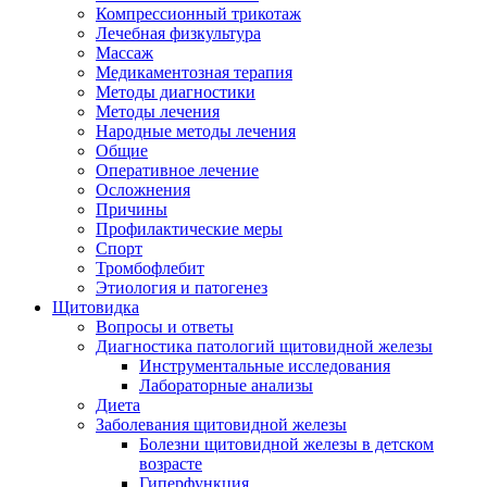
Компрессионный трикотаж
Лечебная физкультура
Массаж
Медикаментозная терапия
Методы диагностики
Методы лечения
Народные методы лечения
Общие
Оперативное лечение
Осложнения
Причины
Профилактические меры
Спорт
Тромбофлебит
Этиология и патогенез
Щитовидка
Вопросы и ответы
Диагностика патологий щитовидной железы
Инструментальные исследования
Лабораторные анализы
Диета
Заболевания щитовидной железы
Болезни щитовидной железы в детском
возрасте
Гиперфункция