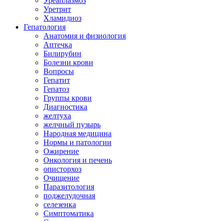
Уреаплазмоз
Уретрит
Хламидиоз
Гепатология
Анатомия и физиология
Аптечка
Билирубин
Болезни крови
Вопросы
Гепатит
Гепатоз
Группы крови
Диагностика
желтуха
желчный пузырь
Народная медицина
Нормы и патологии
Ожирение
Онкология и печень
описторхоз
Очищение
Паразитология
поджелудочная
селезенка
Симптоматика