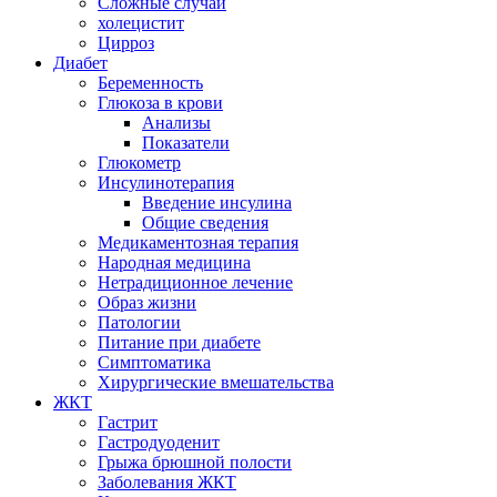
Сложные случаи
холецистит
Цирроз
Диабет
Беременность
Глюкоза в крови
Анализы
Показатели
Глюкометр
Инсулинотерапия
Введение инсулина
Общие сведения
Медикаментозная терапия
Народная медицина
Нетрадиционное лечение
Образ жизни
Патологии
Питание при диабете
Симптоматика
Хирургические вмешательства
ЖКТ
Гастрит
Гастродуоденит
Грыжа брюшной полости
Заболевания ЖКТ