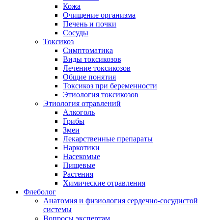
Кожа
Очищение организма
Печень и почки
Сосуды
Токсикоз
Cимптоматика
Виды токсикозов
Лечение токсикозов
Общие понятия
Токсикоз при беременности
Этиология токсикозов
Этиология отравлений
Алкоголь
Грибы
Змеи
Лекарственные препараты
Наркотики
Насекомые
Пищевые
Растения
Химические отравления
Флеболог
Анатомия и физиология сердечно-сосудистой
системы
Вопросы экспертам