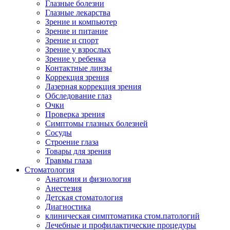
Глазные болезни
Глазные лекарства
Зрение и компьютер
Зрение и питание
Зрение и спорт
Зрение у взрослых
Зрение у ребенка
Контактные линзы
Коррекция зрения
Лазерная коррекция зрения
Обследование глаз
Очки
Проверка зрения
Симптомы глазных болезней
Сосуды
Строение глаза
Товары для зрения
Травмы глаза
Стоматология
Анатомия и физиология
Анестезия
Детская стоматология
Диагностика
клиническая симптоматика стом.патологий
Лечебные и профилактические процедуры