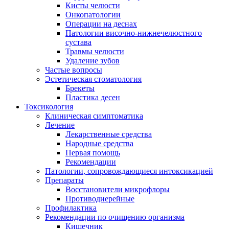
Кисты челюсти
Онкопатологии
Операции на деснах
Патологии височно-нижнечелюстного
сустава
Травмы челюсти
Удаление зубов
Частые вопросы
Эстетическая стоматология
Брекеты
Пластика десен
Токсикология
Клиническая симптоматика
Лечение
Лекарственные средства
Народные средства
Первая помощь
Рекомендации
Патологии, сопровождающиеся интоксикацией
Препараты
Восстановители микрофлоры
Противодиерейные
Профилактика
Рекомендации по очищению организма
Кишечник