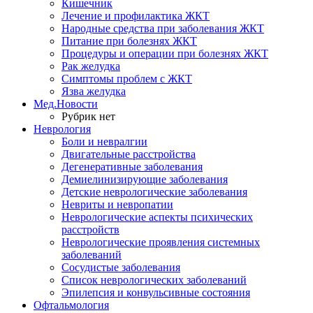
Кишечник
Лечение и профилактика ЖКТ
Народные средства при заболевания ЖКТ
Питание при болезнях ЖКТ
Процедуры и операции при болезнях ЖКТ
Рак желудка
Симптомы проблем с ЖКТ
Язва желудка
Мед.Новости
Рубрик нет
Неврология
Боли и невралгии
Двигательные расстройства
Дегенеративные заболевания
Демиелинизирующие заболевания
Детские неврологические заболевания
Невриты и невропатии
Неврологические аспекты психических
расстройств
Неврологические проявления системных
заболеваний
Сосудистые заболевания
Список неврологических заболеваний
Эпилепсия и конвульсивные состояния
Офтальмология