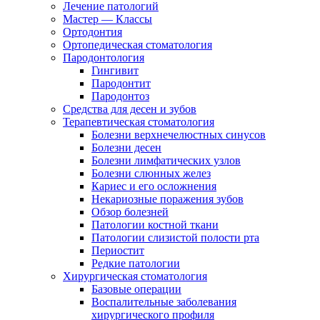
Лечение патологий
Мастер — Классы
Ортодонтия
Ортопедическая стоматология
Пародонтология
Гингивит
Пародонтит
Пародонтоз
Средства для десен и зубов
Терапевтическая стоматология
Болезни верхнечелюстных синусов
Болезни десен
Болезни лимфатических узлов
Болезни слюнных желез
Кариес и его осложнения
Некариозные поражения зубов
Обзор болезней
Патологии костной ткани
Патологии слизистой полости рта
Периостит
Редкие патологии
Хирургическая стоматология
Базовые операции
Воспалительные заболевания
хирургического профиля