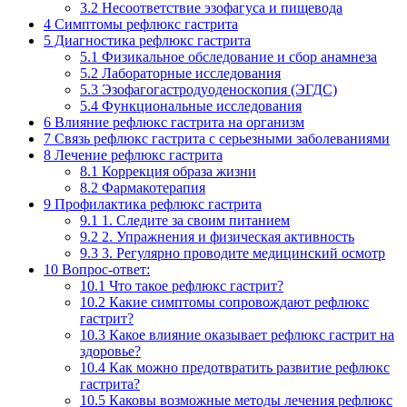
3.2
Несоответствие эзофагуса и пищевода
4
Симптомы рефлюкс гастрита
5
Диагностика рефлюкс гастрита
5.1
Физикальное обследование и сбор анамнеза
5.2
Лабораторные исследования
5.3
Эзофагогастродуоденоскопия (ЭГДС)
5.4
Функциональные исследования
6
Влияние рефлюкс гастрита на организм
7
Связь рефлюкс гастрита с серьезными заболеваниями
8
Лечение рефлюкс гастрита
8.1
Коррекция образа жизни
8.2
Фармакотерапия
9
Профилактика рефлюкс гастрита
9.1
1. Следите за своим питанием
9.2
2. Упражнения и физическая активность
9.3
3. Регулярно проводите медицинский осмотр
10
Вопрос-ответ:
10.1
Что такое рефлюкс гастрит?
10.2
Какие симптомы сопровождают рефлюкс
гастрит?
10.3
Какое влияние оказывает рефлюкс гастрит на
здоровье?
10.4
Как можно предотвратить развитие рефлюкс
гастрита?
10.5
Каковы возможные методы лечения рефлюкс