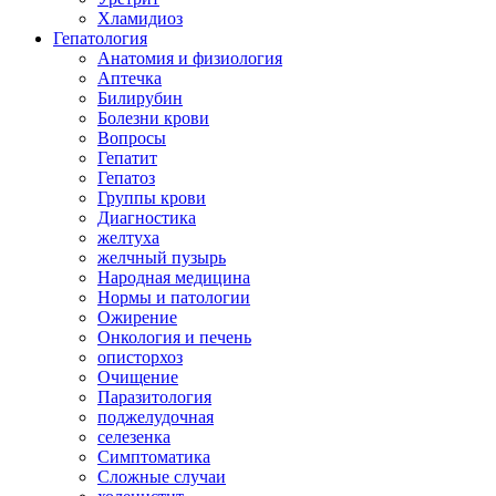
Хламидиоз
Гепатология
Анатомия и физиология
Аптечка
Билирубин
Болезни крови
Вопросы
Гепатит
Гепатоз
Группы крови
Диагностика
желтуха
желчный пузырь
Народная медицина
Нормы и патологии
Ожирение
Онкология и печень
описторхоз
Очищение
Паразитология
поджелудочная
селезенка
Симптоматика
Сложные случаи