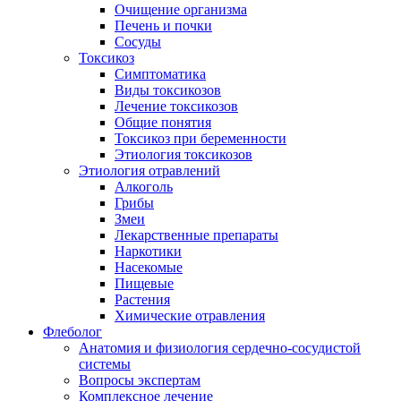
Очищение организма
Печень и почки
Сосуды
Токсикоз
Cимптоматика
Виды токсикозов
Лечение токсикозов
Общие понятия
Токсикоз при беременности
Этиология токсикозов
Этиология отравлений
Алкоголь
Грибы
Змеи
Лекарственные препараты
Наркотики
Насекомые
Пищевые
Растения
Химические отравления
Флеболог
Анатомия и физиология сердечно-сосудистой
системы
Вопросы экспертам
Комплексное лечение