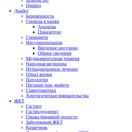
холецистит
Цирроз
Диабет
Беременность
Глюкоза в крови
Анализы
Показатели
Глюкометр
Инсулинотерапия
Введение инсулина
Общие сведения
Медикаментозная терапия
Народная медицина
Нетрадиционное лечение
Образ жизни
Патологии
Питание при диабете
Симптоматика
Хирургические вмешательства
ЖКТ
Гастрит
Гастродуоденит
Грыжа брюшной полости
Заболевания ЖКТ
Кишечник