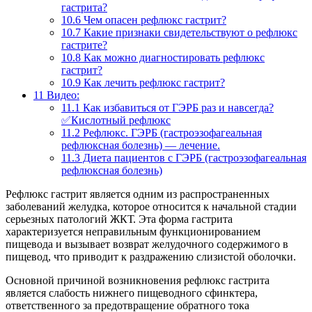
гастрита?
10.6
Чем опасен рефлюкс гастрит?
10.7
Какие признаки свидетельствуют о рефлюкс
гастрите?
10.8
Как можно диагностировать рефлюкс
гастрит?
10.9
Как лечить рефлюкс гастрит?
11
Видео:
11.1
Как избавиться от ГЭРБ раз и навсегда?
✅Кислотный рефлюкс
11.2
Рефлюкс. ГЭРБ (гастроэзофагеальная
рефлюксная болезнь) — лечение.
11.3
Диета пациентов с ГЭРБ (гастроэзофагеальная
рефлюксная болезнь)
Рефлюкс гастрит является одним из распространенных
заболеваний желудка, которое относится к начальной стадии
серьезных патологий ЖКТ. Эта форма гастрита
характеризуется неправильным функционированием
пищевода и вызывает возврат желудочного содержимого в
пищевод, что приводит к раздражению слизистой оболочки.
Основной причиной возникновения рефлюкс гастрита
является слабость нижнего пищеводного сфинктера,
ответственного за предотвращение обратного тока