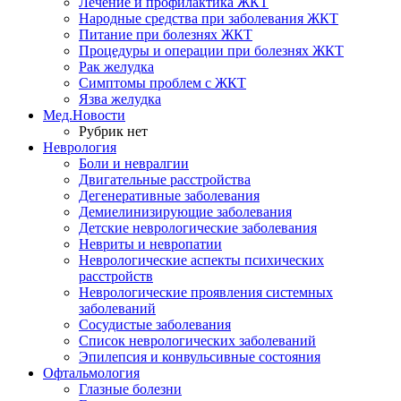
Лечение и профилактика ЖКТ
Народные средства при заболевания ЖКТ
Питание при болезнях ЖКТ
Процедуры и операции при болезнях ЖКТ
Рак желудка
Симптомы проблем с ЖКТ
Язва желудка
Мед.Новости
Рубрик нет
Неврология
Боли и невралгии
Двигательные расстройства
Дегенеративные заболевания
Демиелинизирующие заболевания
Детские неврологические заболевания
Невриты и невропатии
Неврологические аспекты психических
расстройств
Неврологические проявления системных
заболеваний
Сосудистые заболевания
Список неврологических заболеваний
Эпилепсия и конвульсивные состояния
Офтальмология
Глазные болезни