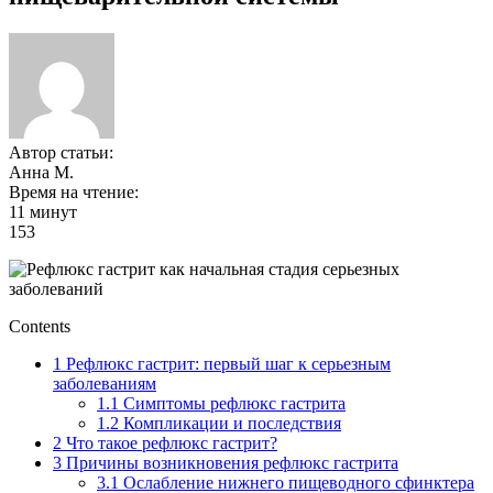
Автор статьи:
Анна М.
Время на чтение:
11 минут
153
Contents
1
Рефлюкс гастрит: первый шаг к серьезным
заболеваниям
1.1
Симптомы рефлюкс гастрита
1.2
Компликации и последствия
2
Что такое рефлюкс гастрит?
3
Причины возникновения рефлюкс гастрита
3.1
Ослабление нижнего пищеводного сфинктера