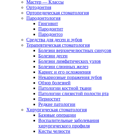
Мастер — Классы
Ортодонтия
Ортопедическая стоматология
Пародонтология
Гингивит
Пародонтит
Пародонтоз
Средства для десен и зубов
Терапевтическая стоматология
Болезни верхнечелюстных синусов
Болезни десен
Болезни лимфатических узлов
Болезни слюнных желез
Кариес и его осложнения
Некариозные поражения зубов
Обзор болезней
Патологии костной ткани
Патологии слизистой полости рта
Периостит
Редкие патологии
Хирургическая стоматология
Базовые операции
Воспалительные заболевания
хирургического профиля
Кисты челюсти