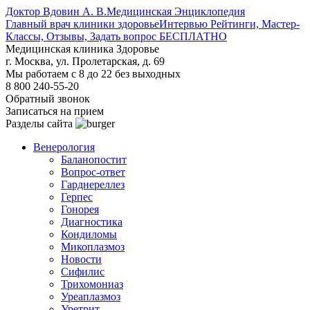
Доктор Вдовин А. В.
Медицинская Энциклопедия
Главный врач клиники здоровье
Интервью Рейтинги, Мастер-
Классы, Отзывы, Задать вопрос БЕСПЛАТНО
Медицинская клиника Здоровье
г. Москва, ул. Пролетарская, д. 69
Мы работаем с 8 до 22 без выходных
8 800 240-55-20
Обратный звонок
Записаться на прием
Разделы сайта
Венерология
Баланопостит
Вопрос-ответ
Гарднереллез
Герпес
Гонорея
Диагностика
Кондиломы
Микоплазмоз
Новости
Сифилис
Трихомониаз
Уреаплазмоз
Уретрит