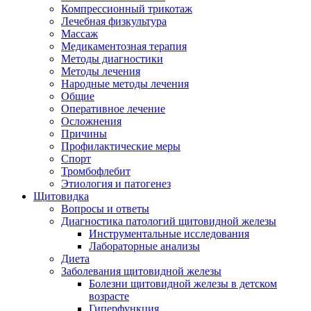
Компрессионный трикотаж
Лечебная физкультура
Массаж
Медикаментозная терапия
Методы диагностики
Методы лечения
Народные методы лечения
Общие
Оперативное лечение
Осложнения
Причины
Профилактические меры
Спорт
Тромбофлебит
Этиология и патогенез
Щитовидка
Вопросы и ответы
Диагностика патологий щитовидной железы
Инструментальные исследования
Лабораторные анализы
Диета
Заболевания щитовидной железы
Болезни щитовидной железы в детском
возрасте
Гиперфункция