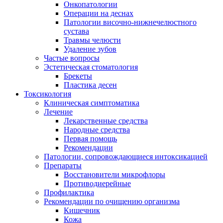
Онкопатологии
Операции на деснах
Патологии височно-нижнечелюстного
сустава
Травмы челюсти
Удаление зубов
Частые вопросы
Эстетическая стоматология
Брекеты
Пластика десен
Токсикология
Клиническая симптоматика
Лечение
Лекарственные средства
Народные средства
Первая помощь
Рекомендации
Патологии, сопровождающиеся интоксикацией
Препараты
Восстановители микрофлоры
Противодиерейные
Профилактика
Рекомендации по очищению организма
Кишечник
Кожа