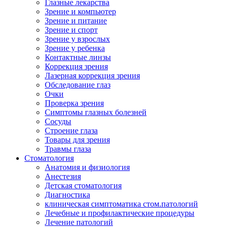
Глазные лекарства
Зрение и компьютер
Зрение и питание
Зрение и спорт
Зрение у взрослых
Зрение у ребенка
Контактные линзы
Коррекция зрения
Лазерная коррекция зрения
Обследование глаз
Очки
Проверка зрения
Симптомы глазных болезней
Сосуды
Строение глаза
Товары для зрения
Травмы глаза
Стоматология
Анатомия и физиология
Анестезия
Детская стоматология
Диагностика
клиническая симптоматика стом.патологий
Лечебные и профилактические процедуры
Лечение патологий