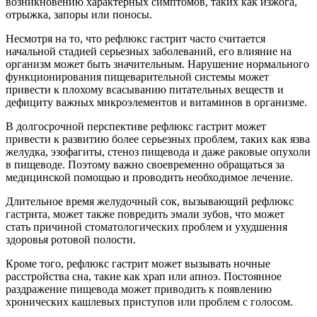
возникновению характерных симптомов, таких как изжога,
отрыжка, запоры или поносы.
Несмотря на то, что рефлюкс гастрит часто считается
начальной стадией серьезных заболеваний, его влияние на
организм может быть значительным. Нарушение нормального
функционирования пищеварительной системы может
привести к плохому всасыванию питательных веществ и
дефициту важных микроэлементов и витаминов в организме.
В долгосрочной перспективе рефлюкс гастрит может
привести к развитию более серьезных проблем, таких как язва
желудка, эзофагиты, стеноз пищевода и даже раковые опухоли
в пищеводе. Поэтому важно своевременно обращаться за
медицинской помощью и проводить необходимое лечение.
Длительное время желудочный сок, вызывающий рефлюкс
гастрита, может также повредить эмали зубов, что может
стать причиной стоматологических проблем и ухудшения
здоровья ротовой полости.
Кроме того, рефлюкс гастрит может вызывать ночные
расстройства сна, такие как храп или апноэ. Постоянное
раздражение пищевода может приводить к появлению
хронических кашлевых приступов или проблем с голосом.