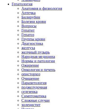
Гепатология
Анатомия и физиология
Аптечка
Билирубин
Болезни крови
Вопросы
Гепатит
Гепатоз
Группы крови
Диагностика
желтуха
желчный пузырь
Народная медицина
Нормы и патологии
Ожирение
Онкология и печень
описторхоз
Очищение
Паразитология
поджелудочная
селезенка
Симптоматика
Сложные случаи
холецистит