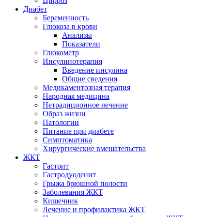
Цирроз
Диабет
Беременность
Глюкоза в крови
Анализы
Показатели
Глюкометр
Инсулинотерапия
Введение инсулина
Общие сведения
Медикаментозная терапия
Народная медицина
Нетрадиционное лечение
Образ жизни
Патологии
Питание при диабете
Симптоматика
Хирургические вмешательства
ЖКТ
Гастрит
Гастродуоденит
Грыжа брюшной полости
Заболевания ЖКТ
Кишечник
Лечение и профилактика ЖКТ