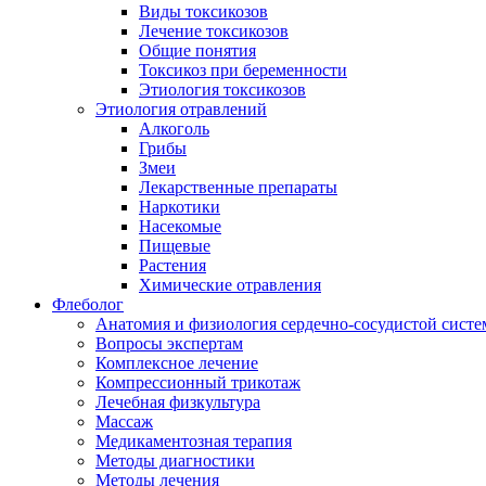
Виды токсикозов
Лечение токсикозов
Общие понятия
Токсикоз при беременности
Этиология токсикозов
Этиология отравлений
Алкоголь
Грибы
Змеи
Лекарственные препараты
Наркотики
Насекомые
Пищевые
Растения
Химические отравления
Флеболог
Анатомия и физиология сердечно-сосудистой сист
Вопросы экспертам
Комплексное лечение
Компрессионный трикотаж
Лечебная физкультура
Массаж
Медикаментозная терапия
Методы диагностики
Методы лечения