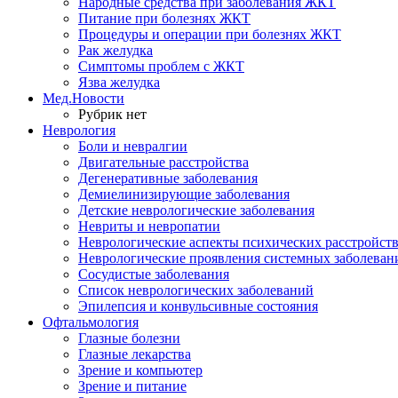
Народные средства при заболевания ЖКТ
Питание при болезнях ЖКТ
Процедуры и операции при болезнях ЖКТ
Рак желудка
Симптомы проблем с ЖКТ
Язва желудка
Мед.Новости
Рубрик нет
Неврология
Боли и невралгии
Двигательные расстройства
Дегенеративные заболевания
Демиелинизирующие заболевания
Детские неврологические заболевания
Невриты и невропатии
Неврологические аспекты психических расстройст
Неврологические проявления системных заболеван
Сосудистые заболевания
Список неврологических заболеваний
Эпилепсия и конвульсивные состояния
Офтальмология
Глазные болезни
Глазные лекарства
Зрение и компьютер
Зрение и питание