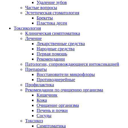
Удаление зубов
Частые вопросы
Эстетическая стоматология
Брекеты
Пластика десен
Токсикология
Клиническая симптоматика
Лечение
Лекарственные средства
Народные средства
Первая помощь
Рекомендации
Патологии, сопровождающиеся интоксикацией
Препараты
Восстановители микрофлоры
Противодиерейные
Профилактика
Рекомендации по очищению организма
Кишечник
Кожа
Очищение организма
Печень и почки
Сосуды
Токсикоз
Cимптоматика