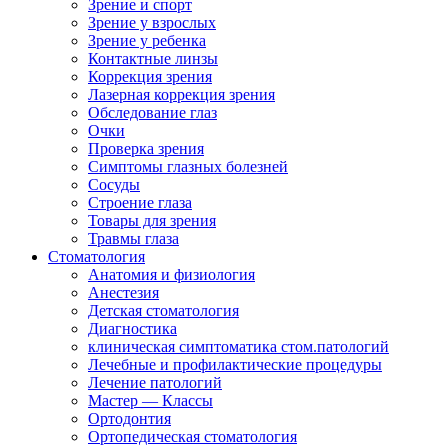
Зрение и спорт
Зрение у взрослых
Зрение у ребенка
Контактные линзы
Коррекция зрения
Лазерная коррекция зрения
Обследование глаз
Очки
Проверка зрения
Симптомы глазных болезней
Сосуды
Строение глаза
Товары для зрения
Травмы глаза
Стоматология
Анатомия и физиология
Анестезия
Детская стоматология
Диагностика
клиническая симптоматика стом.патологий
Лечебные и профилактические процедуры
Лечение патологий
Мастер — Классы
Ортодонтия
Ортопедическая стоматология