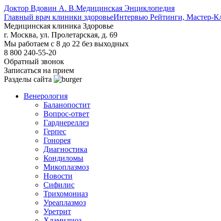
Доктор Вдовин А. В.
Медицинская Энциклопедия
Главный врач клиники здоровье
Интервью Рейтинги, Мастер-К
Медицинская клиника Здоровье
г. Москва, ул. Пролетарская, д. 69
Мы работаем с 8 до 22 без выходных
8 800 240-55-20
Обратный звонок
Записаться на прием
Разделы сайта
Венерология
Баланопостит
Вопрос-ответ
Гарднереллез
Герпес
Гонорея
Диагностика
Кондиломы
Микоплазмоз
Новости
Сифилис
Трихомониаз
Уреаплазмоз
Уретрит
Хламидиоз