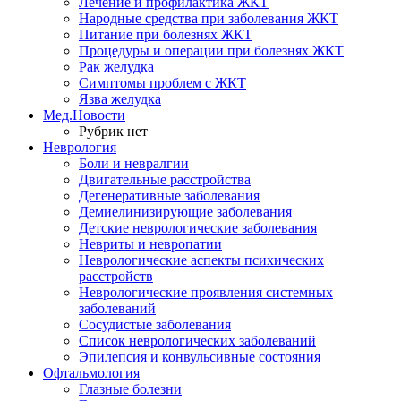
Лечение и профилактика ЖКТ
Народные средства при заболевания ЖКТ
Питание при болезнях ЖКТ
Процедуры и операции при болезнях ЖКТ
Рак желудка
Симптомы проблем с ЖКТ
Язва желудка
Мед.Новости
Рубрик нет
Неврология
Боли и невралгии
Двигательные расстройства
Дегенеративные заболевания
Демиелинизирующие заболевания
Детские неврологические заболевания
Невриты и невропатии
Неврологические аспекты психических
расстройств
Неврологические проявления системных
заболеваний
Сосудистые заболевания
Список неврологических заболеваний
Эпилепсия и конвульсивные состояния
Офтальмология
Глазные болезни