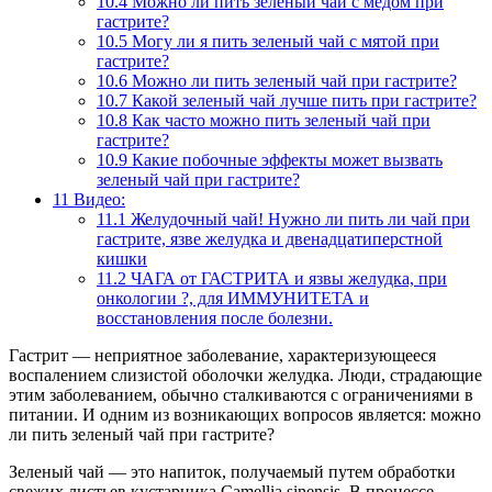
10.4
Можно ли пить зеленый чай с медом при
гастрите?
10.5
Могу ли я пить зеленый чай с мятой при
гастрите?
10.6
Можно ли пить зеленый чай при гастрите?
10.7
Какой зеленый чай лучше пить при гастрите?
10.8
Как часто можно пить зеленый чай при
гастрите?
10.9
Какие побочные эффекты может вызвать
зеленый чай при гастрите?
11
Видео:
11.1
Желудочный чай! Нужно ли пить ли чай при
гастрите, язве желудка и двенадцатиперстной
кишки
11.2
ЧАГА от ГАСТРИТА и язвы желудка, при
онкологии ?, для ИММУНИТЕТА и
восстановления после болезни.
Гастрит — неприятное заболевание, характеризующееся
воспалением слизистой оболочки желудка. Люди, страдающие
этим заболеванием, обычно сталкиваются с ограничениями в
питании. И одним из возникающих вопросов является: можно
ли пить зеленый чай при гастрите?
Зеленый чай — это напиток, получаемый путем обработки
свежих листьев кустарника Camellia sinensis. В процессе