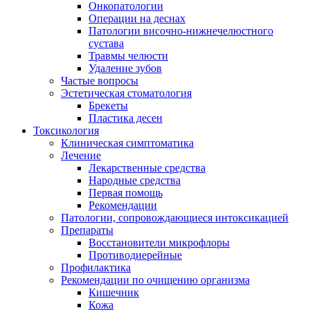
Онкопатологии
Операции на деснах
Патологии височно-нижнечелюстного
сустава
Травмы челюсти
Удаление зубов
Частые вопросы
Эстетическая стоматология
Брекеты
Пластика десен
Токсикология
Клиническая симптоматика
Лечение
Лекарственные средства
Народные средства
Первая помощь
Рекомендации
Патологии, сопровождающиеся интоксикацией
Препараты
Восстановители микрофлоры
Противодиерейные
Профилактика
Рекомендации по очищению организма
Кишечник
Кожа