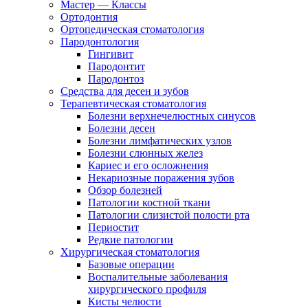
Мастер — Классы
Ортодонтия
Ортопедическая стоматология
Пародонтология
Гингивит
Пародонтит
Пародонтоз
Средства для десен и зубов
Терапевтическая стоматология
Болезни верхнечелюстных синусов
Болезни десен
Болезни лимфатических узлов
Болезни слюнных желез
Кариес и его осложнения
Некариозные поражения зубов
Обзор болезней
Патологии костной ткани
Патологии слизистой полости рта
Периостит
Редкие патологии
Хирургическая стоматология
Базовые операции
Воспалительные заболевания
хирургического профиля
Кисты челюсти