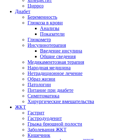
холецистит
Цирроз
Диабет
Беременность
Глюкоза в крови
Анализы
Показатели
Глюкометр
Инсулинотерапия
Введение инсулина
Общие сведения
Медикаментозная терапия
Народная медицина
Нетрадиционное лечение
Образ жизни
Патологии
Питание при диабете
Симптоматика
Хирургические вмешательства
ЖКТ
Гастрит
Гастродуоденит
Грыжа брюшной полости
Заболевания ЖКТ
Кишечник