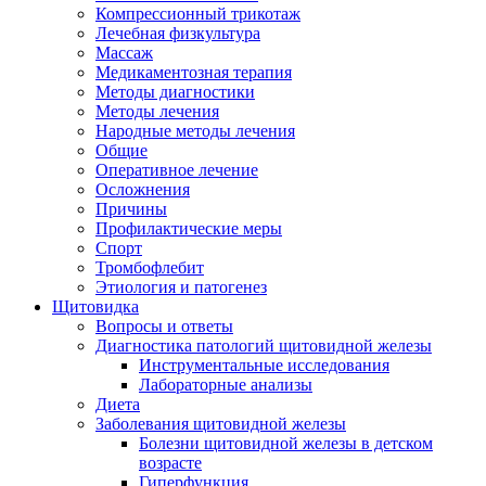
Компрессионный трикотаж
Лечебная физкультура
Массаж
Медикаментозная терапия
Методы диагностики
Методы лечения
Народные методы лечения
Общие
Оперативное лечение
Осложнения
Причины
Профилактические меры
Спорт
Тромбофлебит
Этиология и патогенез
Щитовидка
Вопросы и ответы
Диагностика патологий щитовидной железы
Инструментальные исследования
Лабораторные анализы
Диета
Заболевания щитовидной железы
Болезни щитовидной железы в детском
возрасте
Гиперфункция