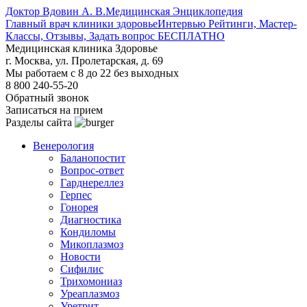
Доктор Вдовин А. В.
Медицинская Энциклопедия
Главный врач клиники здоровье
Интервью Рейтинги, Мастер-
Классы, Отзывы, Задать вопрос БЕСПЛАТНО
Медицинская клиника Здоровье
г. Москва, ул. Пролетарская, д. 69
Мы работаем с 8 до 22 без выходных
8 800 240-55-20
Обратный звонок
Записаться на прием
Разделы сайта
Венерология
Баланопостит
Вопрос-ответ
Гарднереллез
Герпес
Гонорея
Диагностика
Кондиломы
Микоплазмоз
Новости
Сифилис
Трихомониаз
Уреаплазмоз
Уретрит