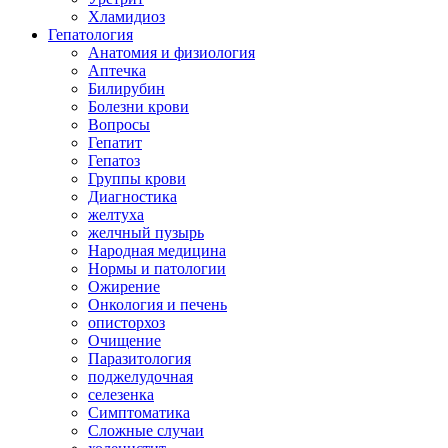
Хламидиоз
Гепатология
Анатомия и физиология
Аптечка
Билирубин
Болезни крови
Вопросы
Гепатит
Гепатоз
Группы крови
Диагностика
желтуха
желчный пузырь
Народная медицина
Нормы и патологии
Ожирение
Онкология и печень
описторхоз
Очищение
Паразитология
поджелудочная
селезенка
Симптоматика
Сложные случаи