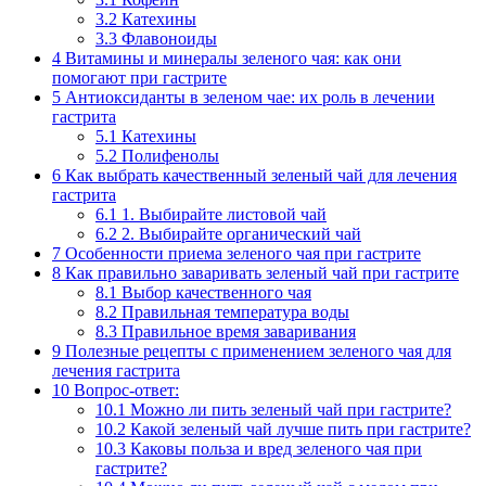
3.2
Катехины
3.3
Флавоноиды
4
Витамины и минералы зеленого чая: как они
помогают при гастрите
5
Антиоксиданты в зеленом чае: их роль в лечении
гастрита
5.1
Катехины
5.2
Полифенолы
6
Как выбрать качественный зеленый чай для лечения
гастрита
6.1
1. Выбирайте листовой чай
6.2
2. Выбирайте органический чай
7
Особенности приема зеленого чая при гастрите
8
Как правильно заваривать зеленый чай при гастрите
8.1
Выбор качественного чая
8.2
Правильная температура воды
8.3
Правильное время заваривания
9
Полезные рецепты с применением зеленого чая для
лечения гастрита
10
Вопрос-ответ:
10.1
Можно ли пить зеленый чай при гастрите?
10.2
Какой зеленый чай лучше пить при гастрите?
10.3
Каковы польза и вред зеленого чая при
гастрите?