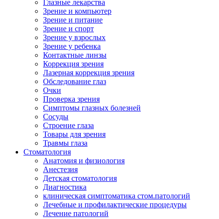
Глазные лекарства
Зрение и компьютер
Зрение и питание
Зрение и спорт
Зрение у взрослых
Зрение у ребенка
Контактные линзы
Коррекция зрения
Лазерная коррекция зрения
Обследование глаз
Очки
Проверка зрения
Симптомы глазных болезней
Сосуды
Строение глаза
Товары для зрения
Травмы глаза
Стоматология
Анатомия и физиология
Анестезия
Детская стоматология
Диагностика
клиническая симптоматика стом.патологий
Лечебные и профилактические процедуры
Лечение патологий