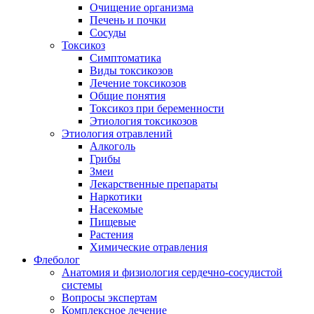
Очищение организма
Печень и почки
Сосуды
Токсикоз
Cимптоматика
Виды токсикозов
Лечение токсикозов
Общие понятия
Токсикоз при беременности
Этиология токсикозов
Этиология отравлений
Алкоголь
Грибы
Змеи
Лекарственные препараты
Наркотики
Насекомые
Пищевые
Растения
Химические отравления
Флеболог
Анатомия и физиология сердечно-сосудистой
системы
Вопросы экспертам
Комплексное лечение