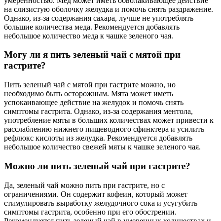
умеренностью. Мед может иметь обволакивающее действие
на слизистую оболочку желудка и помочь снять раздражение.
Однако, из-за содержания сахара, лучше не употреблять
большие количества меда. Рекомендуется добавлять
небольшое количество меда к чашке зеленого чая.
Могу ли я пить зеленый чай с мятой при
гастрите?
Пить зеленый чай с мятой при гастрите можно, но
необходимо быть осторожным. Мята может иметь
успокаивающее действие на желудок и помочь снять
симптомы гастрита. Однако, из-за содержания ментола,
употребление мяты в больших количествах может привести к
расслаблению нижнего пищеводного сфинктера и усилить
рефлюкс кислоты из желудка. Рекомендуется добавлять
небольшое количество свежей мяты к чашке зеленого чая.
Можно ли пить зеленый чай при гастрите?
Да, зеленый чай можно пить при гастрите, но с
ограничениями. Он содержит кофеин, который может
стимулировать выработку желудочного сока и усугубить
симптомы гастрита, особенно при его обострении.
Рекомендуется пить зеленый чай в умеренных количествах и