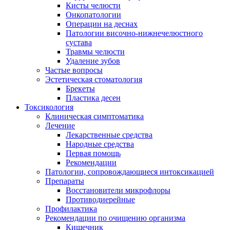
Кисты челюсти
Онкопатологии
Операции на деснах
Патологии височно-нижнечелюстного
сустава
Травмы челюсти
Удаление зубов
Частые вопросы
Эстетическая стоматология
Брекеты
Пластика десен
Токсикология
Клиническая симптоматика
Лечение
Лекарственные средства
Народные средства
Первая помощь
Рекомендации
Патологии, сопровождающиеся интоксикацией
Препараты
Восстановители микрофлоры
Противодиерейные
Профилактика
Рекомендации по очищению организма
Кишечник