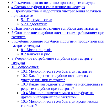
3
Рекомендации по питанию при гастрите желудка
4
Состав голубцов и его влияние на желудок
5
Преимущества и недостатки употребления голубцов
при гастрите
5.1
Преимущества:
5.2
Недостатки:
6
Правильное приготовление голубцов для гастрита
7
Соответствие голубцов диетическим требованиям при
гастрите
8
Комбинирование голубцов с другими продуктами при
гастрите желудка
8.1
Мясо или рыба
8.2
Капуста и рис
9
Умеренное потребление голубцов при гастрите
желудка
10
Вопрос-ответ:
10.1
Можно ли есть голубцы при гастрите?
10.2
Какой рецепт голубцов позволит их
употреблять при гастрите?
10.3
Какие ингредиенты лучше не использовать в
рецепте голубцов при гастрите?
10.4
Можно ли заменить мясо в голубцах на
другой ингредиент при гастрите?
10.5
Можно ли есть голубцы при хроническом
гастрите?