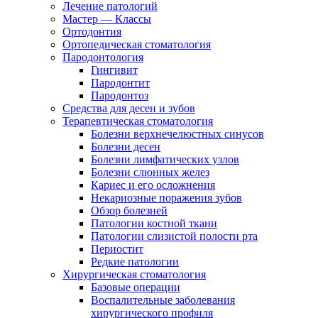
Лечение патологий
Мастер — Классы
Ортодонтия
Ортопедическая стоматология
Пародонтология
Гингивит
Пародонтит
Пародонтоз
Средства для десен и зубов
Терапевтическая стоматология
Болезни верхнечелюстных синусов
Болезни десен
Болезни лимфатических узлов
Болезни слюнных желез
Кариес и его осложнения
Некариозные поражения зубов
Обзор болезней
Патологии костной ткани
Патологии слизистой полости рта
Периостит
Редкие патологии
Хирургическая стоматология
Базовые операции
Воспалительные заболевания
хирургического профиля