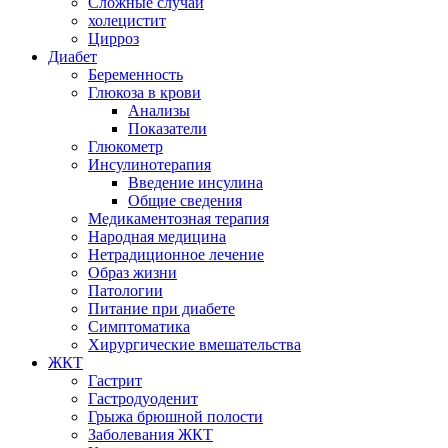
Сложные случаи
холецистит
Цирроз
Диабет
Беременность
Глюкоза в крови
Анализы
Показатели
Глюкометр
Инсулинотерапия
Введение инсулина
Общие сведения
Медикаментозная терапия
Народная медицина
Нетрадиционное лечение
Образ жизни
Патологии
Питание при диабете
Симптоматика
Хирургические вмешательства
ЖКТ
Гастрит
Гастродуоденит
Грыжа брюшной полости
Заболевания ЖКТ