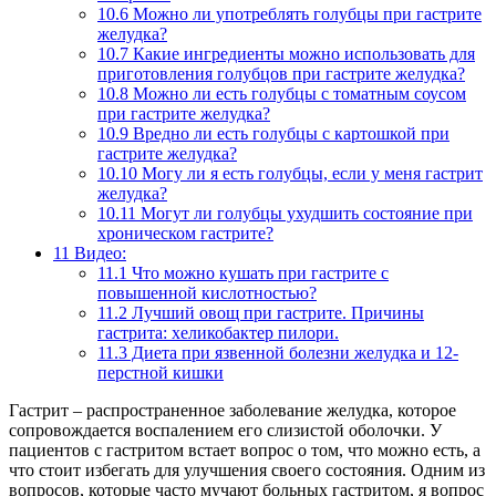
10.6
Можно ли употреблять голубцы при гастрите
желудка?
10.7
Какие ингредиенты можно использовать для
приготовления голубцов при гастрите желудка?
10.8
Можно ли есть голубцы с томатным соусом
при гастрите желудка?
10.9
Вредно ли есть голубцы с картошкой при
гастрите желудка?
10.10
Могу ли я есть голубцы, если у меня гастрит
желудка?
10.11
Могут ли голубцы ухудшить состояние при
хроническом гастрите?
11
Видео:
11.1
Что можно кушать при гастрите с
повышенной кислотностью?
11.2
Лучший овощ при гастрите. Причины
гастрита: хеликобактер пилори.
11.3
Диета при язвенной болезни желудка и 12-
перстной кишки
Гастрит – распространенное заболевание желудка, которое
сопровождается воспалением его слизистой оболочки. У
пациентов с гастритом встает вопрос о том, что можно есть, а
что стоит избегать для улучшения своего состояния. Одним из
вопросов, которые часто мучают больных гастритом, я вопрос