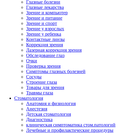
Глазные болезни
Глазные лекарства
Зрение и компьютер
Зрение и питание
Зрение и спорт
Зрение у взрослых
Зрение у ребенка
Контактные линзы
Коррекция зрения
Лазерная коррекция зрения
Обследование глаз
Очки
Проверка зрения
Симптомы глазных болезней
Сосуды
Строение глаза
Товары для зрения
Травмы глаза
Стоматология
Анатомия и физиология
Анестезия
Детская стоматология
Диагностика
клиническая симптоматика стом.патологий
Лечебные и профилактические процедуры