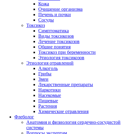
Кожа
Очищение организма
Печень и почки
Сосуды
Токсикоз
Cимптоматика
Виды токсикозов
Лечение токсикозов
Общие понятия
Токсикоз при беременности
Этиология токсикозов
Этиология отравлений
Алкоголь
Грибы
Змеи
Лекарственные препараты
Наркотики
Насекомые
Пищевые
Растения
Химические отравления
Флеболог
Анатомия и физиология сердечно-сосудистой
системы
Вопросы экспертам