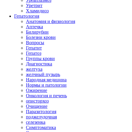
Уреаплазмоз
Уретрит
Хламидиоз
Гепатология
Анатомия и физиология
Аптечка
Билирубин
Болезни крови
Вопросы
Гепатит
Гепатоз
Группы крови
Диагностика
желтуха
желчный пузырь
Народная медицина
Нормы и патологии
Ожирение
Онкология и печень
описторхоз
Очищение
Паразитология
поджелудочная
селезенка
Симптоматика