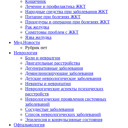
Кишечник
Лечение и профилактика ЖКТ
Народные средства при заболевания ЖКТ
Питание при болезнях ЖКТ
Процедуры и операции при болезнях ЖКТ
Рак желудка
Симптомы проблем с ЖКТ
Язва желудка
Мед.Новости
Рубрик нет
Неврология
Боли и невралгии
Двигательные расстройства
Дегенеративные заболевания
Демиелинизирующие заболевания
Детские неврологические заболевания
Невриты и невропатии
Неврологические аспекты психических
расстройств
Неврологические проявления системных
заболеваний
Сосудистые заболевания
Список неврологических заболеваний
Эпилепсия и конвульсивные состояния
Офтальмология