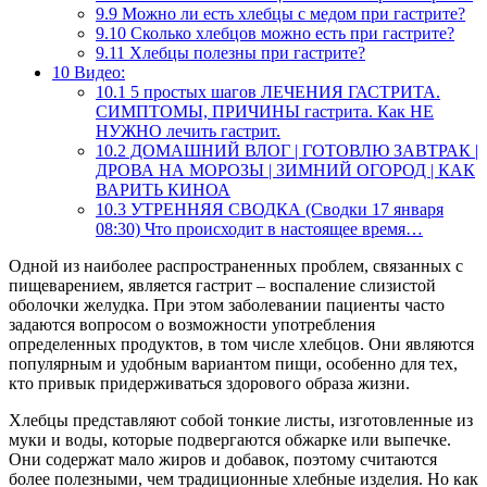
9.9
Можно ли есть хлебцы с медом при гастрите?
9.10
Сколько хлебцов можно есть при гастрите?
9.11
Хлебцы полезны при гастрите?
10
Видео:
10.1
5 простых шагов ЛЕЧЕНИЯ ГАСТРИТА.
СИМПТОМЫ, ПРИЧИНЫ гастрита. Как НЕ
НУЖНО лечить гастрит.
10.2
ДОМАШНИЙ ВЛОГ | ГОТОВЛЮ ЗАВТРАК |
ДРОВА НА МОРОЗЫ | ЗИМНИЙ ОГОРОД | КАК
ВАРИТЬ КИНОА
10.3
УТРЕННЯЯ СВОДКА (Сводки 17 января
08:30) Что происходит в настоящее время…
Одной из наиболее распространенных проблем, связанных с
пищеварением, является гастрит – воспаление слизистой
оболочки желудка. При этом заболевании пациенты часто
задаются вопросом о возможности употребления
определенных продуктов, в том числе хлебцов. Они являются
популярным и удобным вариантом пищи, особенно для тех,
кто привык придерживаться здорового образа жизни.
Хлебцы представляют собой тонкие листы, изготовленные из
муки и воды, которые подвергаются обжарке или выпечке.
Они содержат мало жиров и добавок, поэтому считаются
более полезными, чем традиционные хлебные изделия. Но как