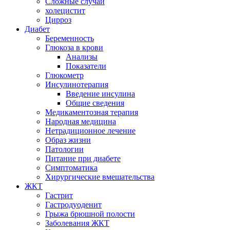
Сложные случаи
холецистит
Цирроз
Диабет
Беременность
Глюкоза в крови
Анализы
Показатели
Глюкометр
Инсулинотерапия
Введение инсулина
Общие сведения
Медикаментозная терапия
Народная медицина
Нетрадиционное лечение
Образ жизни
Патологии
Питание при диабете
Симптоматика
Хирургические вмешательства
ЖКТ
Гастрит
Гастродуоденит
Грыжа брюшной полости
Заболевания ЖКТ