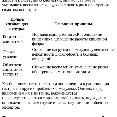
жиров и присутствию клетчатки, они могут помочь
уменьшить воспаление желудка и снизить риск обострения
симптомов гастрита.
Польза
хлебцов для
Основные причины
желудка:
Нормализация работы ЖКТ, очищение
Богатство
кишечника, улучшение работы кишечной
клетчаткой
флоры
Снижение нагрузки на желудок, уменьшение
Легкое
вероятности дискомфорта и болевых
усвоение
ощущений
Облегчение
Снижение воспаления, уменьшение риска
симптомов
обострения симптомов гастрита
гастрита
Хлебцы могут стать полезным дополнением к рациону при
гастрите и других проблемах с желудком. Однако, перед
включением их в питание, рекомендуется
проконсультироваться с врачом, чтобы узнать, подходят ли
они именно в вашем случае и не вызовут ли они побочных
эффектов.