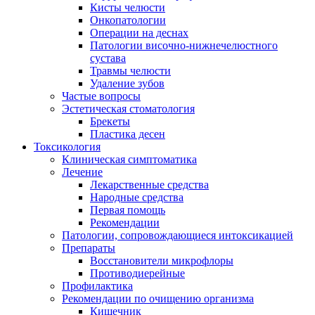
Кисты челюсти
Онкопатологии
Операции на деснах
Патологии височно-нижнечелюстного
сустава
Травмы челюсти
Удаление зубов
Частые вопросы
Эстетическая стоматология
Брекеты
Пластика десен
Токсикология
Клиническая симптоматика
Лечение
Лекарственные средства
Народные средства
Первая помощь
Рекомендации
Патологии, сопровождающиеся интоксикацией
Препараты
Восстановители микрофлоры
Противодиерейные
Профилактика
Рекомендации по очищению организма
Кишечник