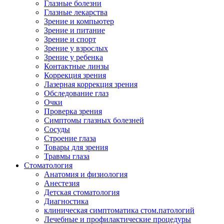
Глазные болезни
Глазные лекарства
Зрение и компьютер
Зрение и питание
Зрение и спорт
Зрение у взрослых
Зрение у ребенка
Контактные линзы
Коррекция зрения
Лазерная коррекция зрения
Обследование глаз
Очки
Проверка зрения
Симптомы глазных болезней
Сосуды
Строение глаза
Товары для зрения
Травмы глаза
Стоматология
Анатомия и физиология
Анестезия
Детская стоматология
Диагностика
клиническая симптоматика стом.патологий
Лечебные и профилактические процедуры