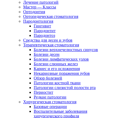
Лечение патологий
Мастер — Классы
Ортодонтия
Ортопедическая стоматология
Пародонтология
Гингивит
Пародонтит
Пародонтоз
Средства для десен и зубов
Терапевтическая стоматология
Болезни верхнечелюстных синусов
Болезни десен
Болезни лимфатических узлов
Болезни слюнных желез
Кариес и его осложнения
Некариозные поражения зубов
Обзор болезней
Патологии костной ткани
Патологии слизистой полости рта
Периостит
Редкие патологии
Хирургическая стоматология
Базовые операции
Воспалительные заболевания
хирургического профиля