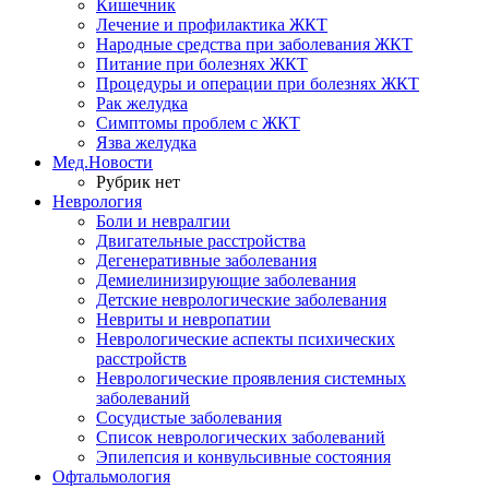
Кишечник
Лечение и профилактика ЖКТ
Народные средства при заболевания ЖКТ
Питание при болезнях ЖКТ
Процедуры и операции при болезнях ЖКТ
Рак желудка
Симптомы проблем с ЖКТ
Язва желудка
Мед.Новости
Рубрик нет
Неврология
Боли и невралгии
Двигательные расстройства
Дегенеративные заболевания
Демиелинизирующие заболевания
Детские неврологические заболевания
Невриты и невропатии
Неврологические аспекты психических
расстройств
Неврологические проявления системных
заболеваний
Сосудистые заболевания
Список неврологических заболеваний
Эпилепсия и конвульсивные состояния
Офтальмология