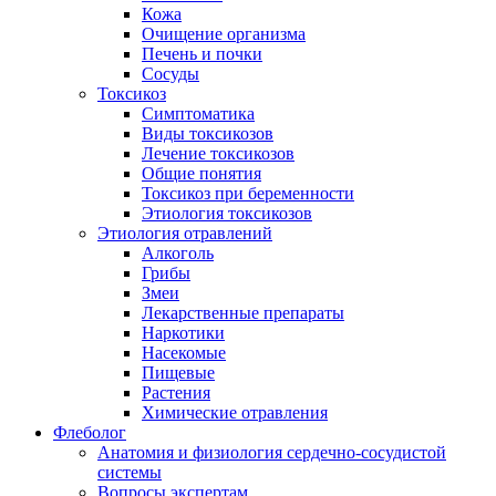
Кожа
Очищение организма
Печень и почки
Сосуды
Токсикоз
Cимптоматика
Виды токсикозов
Лечение токсикозов
Общие понятия
Токсикоз при беременности
Этиология токсикозов
Этиология отравлений
Алкоголь
Грибы
Змеи
Лекарственные препараты
Наркотики
Насекомые
Пищевые
Растения
Химические отравления
Флеболог
Анатомия и физиология сердечно-сосудистой
системы
Вопросы экспертам