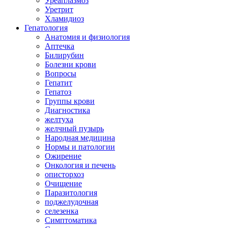
Уреаплазмоз
Уретрит
Хламидиоз
Гепатология
Анатомия и физиология
Аптечка
Билирубин
Болезни крови
Вопросы
Гепатит
Гепатоз
Группы крови
Диагностика
желтуха
желчный пузырь
Народная медицина
Нормы и патологии
Ожирение
Онкология и печень
описторхоз
Очищение
Паразитология
поджелудочная
селезенка
Симптоматика