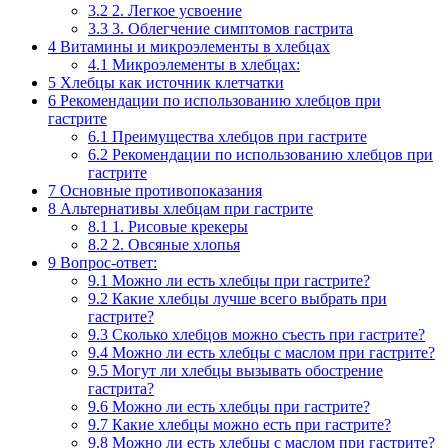
3.2
2. Легкое усвоение
3.3
3. Облегчение симптомов гастрита
4
Витамины и микроэлементы в хлебцах
4.1
Микроэлементы в хлебцах:
5
Хлебцы как источник клетчатки
6
Рекомендации по использованию хлебцов при
гастрите
6.1
Преимущества хлебцов при гастрите
6.2
Рекомендации по использованию хлебцов при
гастрите
7
Основные противопоказания
8
Альтернативы хлебцам при гастрите
8.1
1. Рисовые крекеры
8.2
2. Овсяные хлопья
9
Вопрос-ответ:
9.1
Можно ли есть хлебцы при гастрите?
9.2
Какие хлебцы лучше всего выбрать при
гастрите?
9.3
Сколько хлебцов можно съесть при гастрите?
9.4
Можно ли есть хлебцы с маслом при гастрите?
9.5
Могут ли хлебцы вызывать обострение
гастрита?
9.6
Можно ли есть хлебцы при гастрите?
9.7
Какие хлебцы можно есть при гастрите?
9.8
Можно ли есть хлебцы с маслом при гастрите?