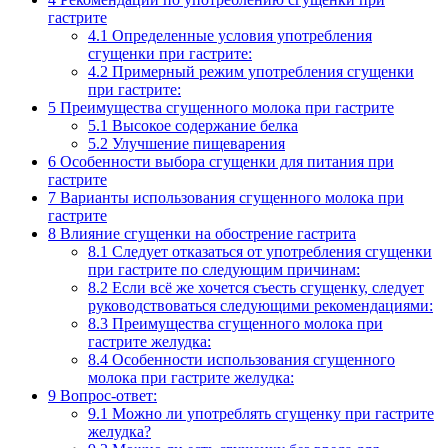
гастрите
4.1
Определенные условия употребления
сгущенки при гастрите:
4.2
Примерный режим употребления сгущенки
при гастрите:
5
Преимущества сгущенного молока при гастрите
5.1
Высокое содержание белка
5.2
Улучшение пищеварения
6
Особенности выбора сгущенки для питания при
гастрите
7
Варианты использования сгущенного молока при
гастрите
8
Влияние сгущенки на обострение гастрита
8.1
Следует отказаться от употребления сгущенки
при гастрите по следующим причинам:
8.2
Если всё же хочется съесть сгущенку, следует
руководствоваться следующими рекомендациями:
8.3
Преимущества сгущенного молока при
гастрите желудка:
8.4
Особенности использования сгущенного
молока при гастрите желудка:
9
Вопрос-ответ:
9.1
Можно ли употреблять сгущенку при гастрите
желудка?