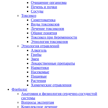
Очищение организма
Печень и почки
Сосуды
Токсикоз
Cимптоматика
Виды токсикозов
Лечение токсикозов
Общие понятия
Токсикоз при беременности
Этиология токсикозов
Этиология отравлений
Алкоголь
Грибы
Змеи
Лекарственные препараты
Наркотики
Насекомые
Пищевые
Растения
Химические отравления
Флеболог
Анатомия и физиология сердечно-сосудистой
системы
Вопросы экспертам
Комплексное лечение