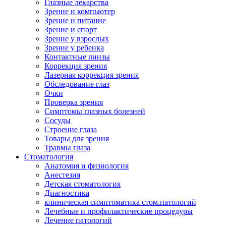
Глазные лекарства
Зрение и компьютер
Зрение и питание
Зрение и спорт
Зрение у взрослых
Зрение у ребенка
Контактные линзы
Коррекция зрения
Лазерная коррекция зрения
Обследование глаз
Очки
Проверка зрения
Симптомы глазных болезней
Сосуды
Строение глаза
Товары для зрения
Травмы глаза
Стоматология
Анатомия и физиология
Анестезия
Детская стоматология
Диагностика
клиническая симптоматика стом.патологий
Лечебные и профилактические процедуры
Лечение патологий