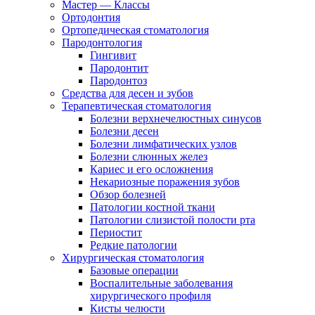
Мастер — Классы
Ортодонтия
Ортопедическая стоматология
Пародонтология
Гингивит
Пародонтит
Пародонтоз
Средства для десен и зубов
Терапевтическая стоматология
Болезни верхнечелюстных синусов
Болезни десен
Болезни лимфатических узлов
Болезни слюнных желез
Кариес и его осложнения
Некариозные поражения зубов
Обзор болезней
Патологии костной ткани
Патологии слизистой полости рта
Периостит
Редкие патологии
Хирургическая стоматология
Базовые операции
Воспалительные заболевания
хирургического профиля
Кисты челюсти