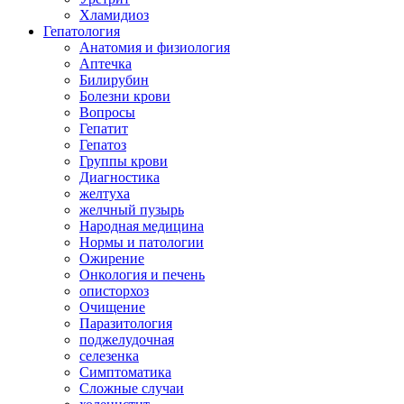
Хламидиоз
Гепатология
Анатомия и физиология
Аптечка
Билирубин
Болезни крови
Вопросы
Гепатит
Гепатоз
Группы крови
Диагностика
желтуха
желчный пузырь
Народная медицина
Нормы и патологии
Ожирение
Онкология и печень
описторхоз
Очищение
Паразитология
поджелудочная
селезенка
Симптоматика
Сложные случаи