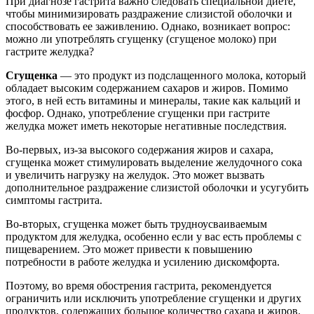
При диагнозе гастрита важно следовать специальной диете,
чтобы минимизировать раздражение слизистой оболочки и
способствовать ее заживлению. Однако, возникает вопрос:
можно ли употреблять сгущенку (сгущеное молоко) при
гастрите желудка?
Сгущенка
— это продукт из подслащенного молока, который
обладает высоким содержанием сахаров и жиров. Помимо
этого, в ней есть витамины и минералы, такие как кальций и
фосфор. Однако, употребление сгущенки при гастрите
желудка может иметь некоторые негативные последствия.
Во-первых, из-за высокого содержания жиров и сахара,
сгущенка может стимулировать выделение желудочного сока
и увеличить нагрузку на желудок. Это может вызвать
дополнительное раздражение слизистой оболочки и усугубить
симптомы гастрита.
Во-вторых, сгущенка может быть трудноусваиваемым
продуктом для желудка, особенно если у вас есть проблемы с
пищеварением. Это может привести к повышению
потребности в работе желудка и усилению дискомфорта.
Поэтому, во время обострения гастрита, рекомендуется
ограничить или исключить употребление сгущенки и других
продуктов, содержащих большое количество сахара и жиров.