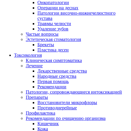
Онкопатологии
Операции на деснах
Патологии височно-нижнечелюстного
сустава
Травмы челюсти
Удаление зубов
Частые вопросы
Эстетическая стоматология
Брекеты
Пластика десен
Токсикология
Клиническая симптоматика
Лечение
Лекарственные средства
Народные средства
Первая помощь
Рекомендации
Патологии, сопровождающиеся интоксикацией
Препараты
Восстановители микрофлоры
Противодиерейные
Профилактика
Рекомендации по очищению организма
Кишечник
Кожа