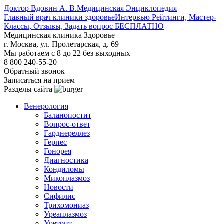
Доктор Вдовин А. В.
Медицинская Энциклопедия
Главный врач клиники здоровье
Интервью Рейтинги, Мастер-
Классы, Отзывы, Задать вопрос БЕСПЛАТНО
Медицинская клиника Здоровье
г. Москва, ул. Пролетарская, д. 69
Мы работаем с 8 до 22 без выходных
8 800 240-55-20
Обратный звонок
Записаться на прием
Разделы сайта
Венерология
Баланопостит
Вопрос-ответ
Гарднереллез
Герпес
Гонорея
Диагностика
Кондиломы
Микоплазмоз
Новости
Сифилис
Трихомониаз
Уреаплазмоз
Уретрит