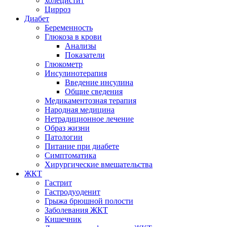
холецистит
Цирроз
Диабет
Беременность
Глюкоза в крови
Анализы
Показатели
Глюкометр
Инсулинотерапия
Введение инсулина
Общие сведения
Медикаментозная терапия
Народная медицина
Нетрадиционное лечение
Образ жизни
Патологии
Питание при диабете
Симптоматика
Хирургические вмешательства
ЖКТ
Гастрит
Гастродуоденит
Грыжа брюшной полости
Заболевания ЖКТ
Кишечник