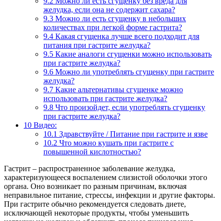
9.2
Можно ли есть сгущенку без вреда для
желудка, если она не содержит сахара?
9.3
Можно ли есть сгущенку в небольших
количествах при легкой форме гастрита?
9.4
Какая сгущенка лучше всего подходит для
питания при гастрите желудка?
9.5
Какие аналоги сгущенки можно использовать
при гастрите желудка?
9.6
Можно ли употреблять сгущенку при гастрите
желудка?
9.7
Какие альтернативы сгущенке можно
использовать при гастрите желудка?
9.8
Что произойдет, если употреблять сгущенку
при гастрите желудка?
10
Видео:
10.1
Здравствуйте / Питание при гастрите и язве
10.2
Что можно кушать при гастрите с
повышенной кислотностью?
Гастрит – распространенное заболевание желудка,
характеризующееся воспалением слизистой оболочки этого
органа. Оно возникает по разным причинам, включая
неправильное питание, стрессы, инфекции и другие факторы.
При гастрите обычно рекомендуется следовать диете,
исключающей некоторые продукты, чтобы уменьшить