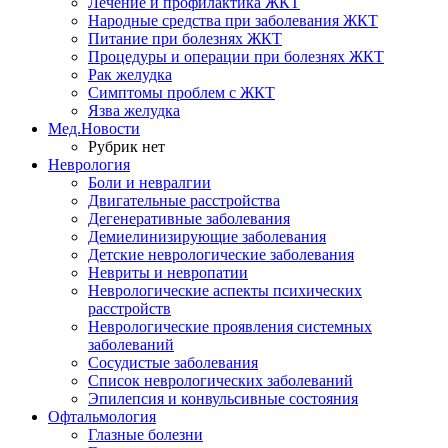
Лечение и профилактика ЖКТ
Народные средства при заболевания ЖКТ
Питание при болезнях ЖКТ
Процедуры и операции при болезнях ЖКТ
Рак желудка
Симптомы проблем с ЖКТ
Язва желудка
Мед.Новости
Рубрик нет
Неврология
Боли и невралгии
Двигательные расстройства
Дегенеративные заболевания
Демиелинизирующие заболевания
Детские неврологические заболевания
Невриты и невропатии
Неврологические аспекты психических
расстройств
Неврологические проявления системных
заболеваний
Сосудистые заболевания
Список неврологических заболеваний
Эпилепсия и конвульсивные состояния
Офтальмология
Глазные болезни