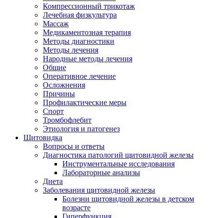
Компрессионный трикотаж
Лечебная физкультура
Массаж
Медикаментозная терапия
Методы диагностики
Методы лечения
Народные методы лечения
Общие
Оперативное лечение
Осложнения
Причины
Профилактические меры
Спорт
Тромбофлебит
Этиология и патогенез
Щитовидка
Вопросы и ответы
Диагностика патологий щитовидной железы
Инструментальные исследования
Лабораторные анализы
Диета
Заболевания щитовидной железы
Болезни щитовидной железы в детском
возрасте
Гиперфункция