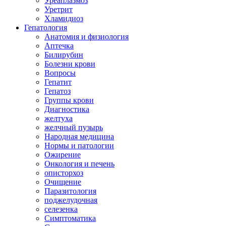
Уреаплазмоз
Уретрит
Хламидиоз
Гепатология
Анатомия и физиология
Аптечка
Билирубин
Болезни крови
Вопросы
Гепатит
Гепатоз
Группы крови
Диагностика
желтуха
желчный пузырь
Народная медицина
Нормы и патологии
Ожирение
Онкология и печень
описторхоз
Очищение
Паразитология
поджелудочная
селезенка
Симптоматика