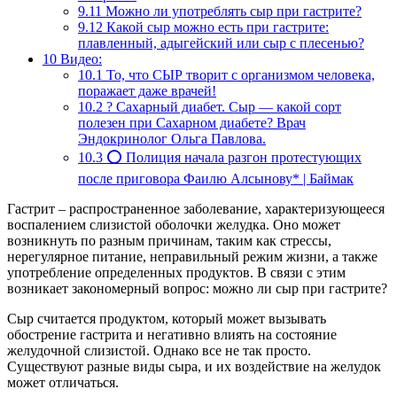
9.11
Можно ли употреблять сыр при гастрите?
9.12
Какой сыр можно есть при гастрите:
плавленный, адыгейский или сыр с плесенью?
10
Видео:
10.1
То, что СЫР творит с организмом человека,
поражает даже врачей!
10.2
? Сахарный диабет. Сыр — какой сорт
полезен при Сахарном диабете? Врач
Эндокринолог Ольга Павлова.
10.3
⭕️ Полиция начала разгон протестующих
после приговора Фаилю Алсынову* | Баймак
Гастрит – распространенное заболевание, характеризующееся
воспалением слизистой оболочки желудка. Оно может
возникнуть по разным причинам, таким как стрессы,
нерегулярное питание, неправильный режим жизни, а также
употребление определенных продуктов. В связи с этим
возникает закономерный вопрос: можно ли сыр при гастрите?
Сыр считается продуктом, который может вызывать
обострение гастрита и негативно влиять на состояние
желудочной слизистой. Однако все не так просто.
Существуют разные виды сыра, и их воздействие на желудок
может отличаться.