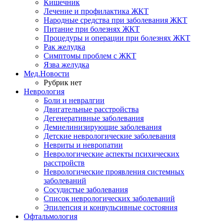
Кишечник
Лечение и профилактика ЖКТ
Народные средства при заболевания ЖКТ
Питание при болезнях ЖКТ
Процедуры и операции при болезнях ЖКТ
Рак желудка
Симптомы проблем с ЖКТ
Язва желудка
Мед.Новости
Рубрик нет
Неврология
Боли и невралгии
Двигательные расстройства
Дегенеративные заболевания
Демиелинизирующие заболевания
Детские неврологические заболевания
Невриты и невропатии
Неврологические аспекты психических
расстройств
Неврологические проявления системных
заболеваний
Сосудистые заболевания
Список неврологических заболеваний
Эпилепсия и конвульсивные состояния
Офтальмология