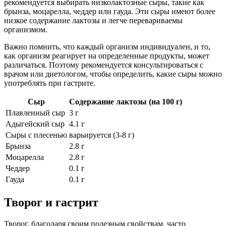
рекомендуется выбирать низколактозные сыры, такие как
брынза, моцарелла, чеддер или гауда. Эти сыры имеют более
низкое содержание лактозы и легче перевариваемы
организмом.
Важно помнить, что каждый организм индивидуален, и то,
как организм реагирует на определенные продукты, может
различаться. Поэтому рекомендуется консультироваться с
врачом или диетологом, чтобы определить, какие сыры можно
употреблять при гастрите.
Сыр
Содержание лактозы (на 100 г)
Плавленный сыр
3 г
Адыгейский сыр
4.1 г
Сыры с плесенью
варьируется (3-8 г)
Брынза
2.8 г
Моцарелла
2.8 г
Чеддер
0.1 г
Гауда
0.1 г
Творог и гастрит
Творог, благодаря своим полезным свойствам, часто