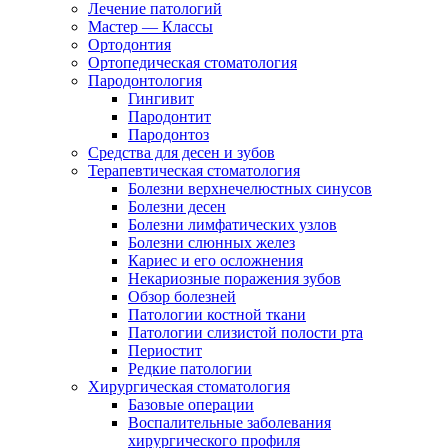
Лечение патологий
Мастер — Классы
Ортодонтия
Ортопедическая стоматология
Пародонтология
Гингивит
Пародонтит
Пародонтоз
Средства для десен и зубов
Терапевтическая стоматология
Болезни верхнечелюстных синусов
Болезни десен
Болезни лимфатических узлов
Болезни слюнных желез
Кариес и его осложнения
Некариозные поражения зубов
Обзор болезней
Патологии костной ткани
Патологии слизистой полости рта
Периостит
Редкие патологии
Хирургическая стоматология
Базовые операции
Воспалительные заболевания
хирургического профиля