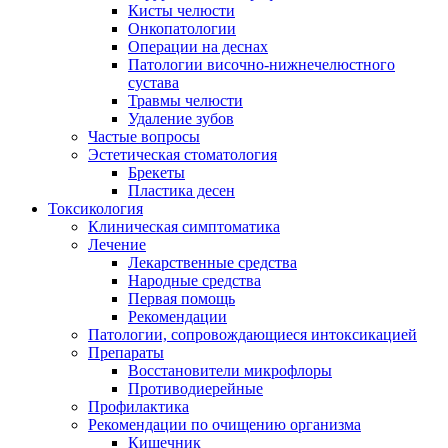
Кисты челюсти
Онкопатологии
Операции на деснах
Патологии височно-нижнечелюстного
сустава
Травмы челюсти
Удаление зубов
Частые вопросы
Эстетическая стоматология
Брекеты
Пластика десен
Токсикология
Клиническая симптоматика
Лечение
Лекарственные средства
Народные средства
Первая помощь
Рекомендации
Патологии, сопровождающиеся интоксикацией
Препараты
Восстановители микрофлоры
Противодиерейные
Профилактика
Рекомендации по очищению организма
Кишечник