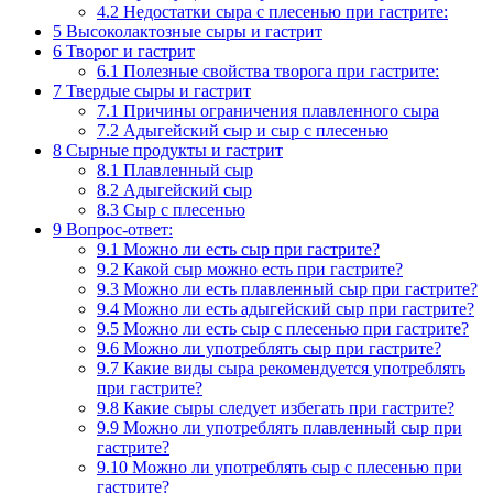
4.2
Недостатки сыра с плесенью при гастрите:
5
Высоколактозные сыры и гастрит
6
Творог и гастрит
6.1
Полезные свойства творога при гастрите:
7
Твердые сыры и гастрит
7.1
Причины ограничения плавленного сыра
7.2
Адыгейский сыр и сыр с плесенью
8
Сырные продукты и гастрит
8.1
Плавленный сыр
8.2
Адыгейский сыр
8.3
Сыр с плесенью
9
Вопрос-ответ:
9.1
Можно ли есть сыр при гастрите?
9.2
Какой сыр можно есть при гастрите?
9.3
Можно ли есть плавленный сыр при гастрите?
9.4
Можно ли есть адыгейский сыр при гастрите?
9.5
Можно ли есть сыр с плесенью при гастрите?
9.6
Можно ли употреблять сыр при гастрите?
9.7
Какие виды сыра рекомендуется употреблять
при гастрите?
9.8
Какие сыры следует избегать при гастрите?
9.9
Можно ли употреблять плавленный сыр при
гастрите?
9.10
Можно ли употреблять сыр с плесенью при
гастрите?