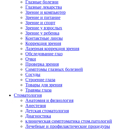
Глазные болезни
Глазные лекарства
Зрение и компьютер
Зрение и питание
Зрение и спорт
Зрение у взрослых
Зрение у ребенка
Контактные линзы
Коррекция зрения
Лазерная коррекция зрения
Обследование глаз
Очки
Проверка зрения
Симптомы глазных болезней
Сосуды
Строение глаза
Товары для зрения
Травмы глаза
Стоматология
Анатомия и физиология
Анестезия
Детская стоматология
Диагностика
клиническая симптоматика стом.патологий
Лечебные и профилактические процедуры