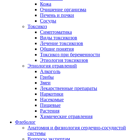
Кожа
Очищение организма
Печень и почки
Сосуды
Токсикоз
Cимптоматика
Виды токсикозов
Лечение токсикозов
Общие понятия
Токсикоз при беременности
Этиология токсикозов
Этиология отравлений
Алкоголь
Грибы
Змеи
Лекарственные препараты
Наркотики
Насекомые
Пищевые
Растения
Химические отравления
Флеболог
Анатомия и физиология сердечно-сосудистой
системы
Вопросы экспертам