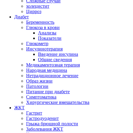
Сложные случаи
холецистит
Цирроз
Диабет
Беременность
Глюкоза в крови
Анализы
Показатели
Глюкометр
Инсулинотерапия
Введение инсулина
Общие сведения
Медикаментозная терапия
Народная медицина
Нетрадиционное лечение
Образ жизни
Патологии
Питание при диабете
Симптоматика
Хирургические вмешательства
ЖКТ
Гастрит
Гастродуоденит
Грыжа брюшной полости
Заболевания ЖКТ