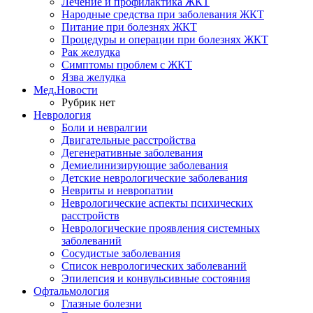
Лечение и профилактика ЖКТ
Народные средства при заболевания ЖКТ
Питание при болезнях ЖКТ
Процедуры и операции при болезнях ЖКТ
Рак желудка
Симптомы проблем с ЖКТ
Язва желудка
Мед.Новости
Рубрик нет
Неврология
Боли и невралгии
Двигательные расстройства
Дегенеративные заболевания
Демиелинизирующие заболевания
Детские неврологические заболевания
Невриты и невропатии
Неврологические аспекты психических
расстройств
Неврологические проявления системных
заболеваний
Сосудистые заболевания
Список неврологических заболеваний
Эпилепсия и конвульсивные состояния
Офтальмология
Глазные болезни