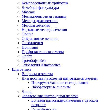
Компрессионный трикотаж
Лечебная физкультура
Массаж
Медикаментозная терапия
Методы диагностики
Методы лечения
Народные методы лечения
Общие
Оперативное лечение
Осложнения
Причины
Профилактические меры
Спорт
Тромбофлебит
Этиология и патогенез
Щитовидка
Вопросы и ответы
Диагностика патологий щитовидной железы
Инструментальные исследования
Лабораторные анализы
Диета
Заболевания щитовидной железы
Болезни щитовидной железы в детском
возрасте
Гиперфункция