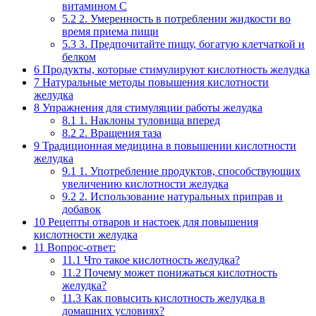
витамином C
5.2
2. Умеренность в потреблении жидкости во
время приема пищи
5.3
3. Предпочитайте пищу, богатую клетчаткой и
белком
6
Продукты, которые стимулируют кислотность желудка
7
Натуральные методы повышения кислотности
желудка
8
Упражнения для стимуляции работы желудка
8.1
1. Наклоны туловища вперед
8.2
2. Вращения таза
9
Традиционная медицина в повышении кислотности
желудка
9.1
1. Употребление продуктов, способствующих
увеличению кислотности желудка
9.2
2. Использование натуральных приправ и
добавок
10
Рецепты отваров и настоек для повышения
кислотности желудка
11
Вопрос-ответ:
11.1
Что такое кислотность желудка?
11.2
Почему может понижаться кислотность
желудка?
11.3
Как повысить кислотность желудка в
домашних условиях?