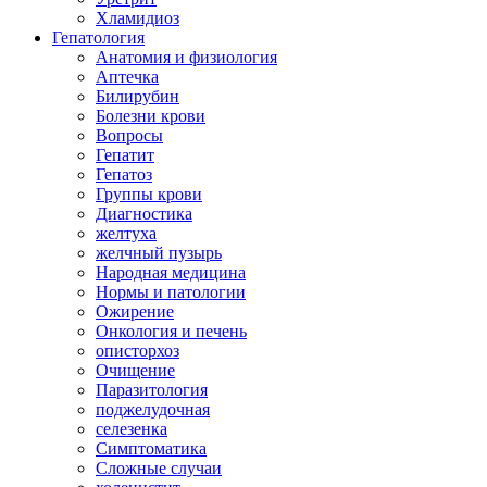
Хламидиоз
Гепатология
Анатомия и физиология
Аптечка
Билирубин
Болезни крови
Вопросы
Гепатит
Гепатоз
Группы крови
Диагностика
желтуха
желчный пузырь
Народная медицина
Нормы и патологии
Ожирение
Онкология и печень
описторхоз
Очищение
Паразитология
поджелудочная
селезенка
Симптоматика
Сложные случаи