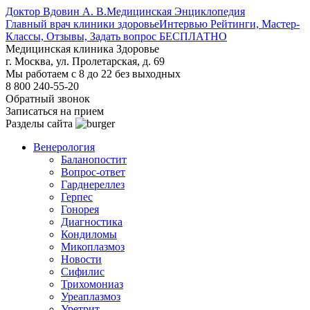
Доктор Вдовин А. В.
Медицинская Энциклопедия
Главный врач клиники здоровье
Интервью Рейтинги, Мастер-
Классы, Отзывы, Задать вопрос БЕСПЛАТНО
Медицинская клиника Здоровье
г. Москва, ул. Пролетарская, д. 69
Мы работаем с 8 до 22 без выходных
8 800 240-55-20
Обратный звонок
Записаться на прием
Разделы сайта
Венерология
Баланопостит
Вопрос-ответ
Гарднереллез
Герпес
Гонорея
Диагностика
Кондиломы
Микоплазмоз
Новости
Сифилис
Трихомониаз
Уреаплазмоз
Уретрит