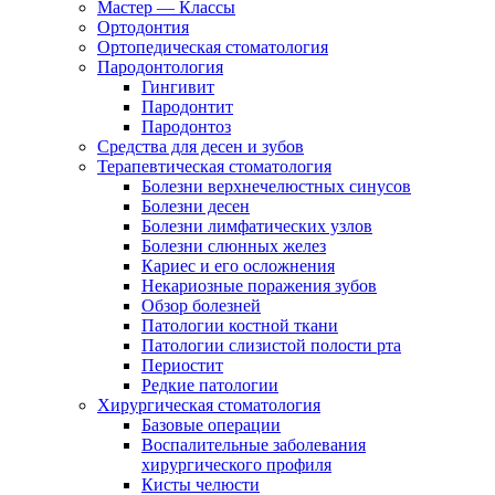
Мастер — Классы
Ортодонтия
Ортопедическая стоматология
Пародонтология
Гингивит
Пародонтит
Пародонтоз
Средства для десен и зубов
Терапевтическая стоматология
Болезни верхнечелюстных синусов
Болезни десен
Болезни лимфатических узлов
Болезни слюнных желез
Кариес и его осложнения
Некариозные поражения зубов
Обзор болезней
Патологии костной ткани
Патологии слизистой полости рта
Периостит
Редкие патологии
Хирургическая стоматология
Базовые операции
Воспалительные заболевания
хирургического профиля
Кисты челюсти