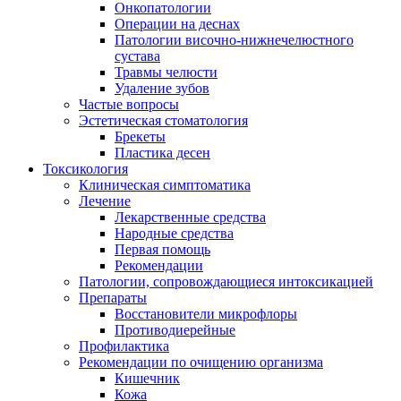
Онкопатологии
Операции на деснах
Патологии височно-нижнечелюстного
сустава
Травмы челюсти
Удаление зубов
Частые вопросы
Эстетическая стоматология
Брекеты
Пластика десен
Токсикология
Клиническая симптоматика
Лечение
Лекарственные средства
Народные средства
Первая помощь
Рекомендации
Патологии, сопровождающиеся интоксикацией
Препараты
Восстановители микрофлоры
Противодиерейные
Профилактика
Рекомендации по очищению организма
Кишечник
Кожа