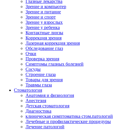
Глазные лекарства
Зрение и компьютер
Зрение и питание
Зрение и спорт
Зрение у взрослых
Зрение у ребенка
Контактные линзы
Коррекция зрения
Лазерная коррекция зрения
Обследование глаз
Очки
Проверка зрения
Симптомы глазных болезней
Сосуды
Строение глаза
Товары для зрения
Травмы глаза
Стоматология
Анатомия и физиология
Анестезия
Детская стоматология
Диагностика
клиническая симптоматика стом.патологий
Лечебные и профилактические процедуры
Лечение патологий