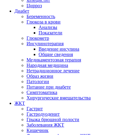
холецистит
Цирроз
Диабет
Беременность
Глюкоза в крови
Анализы
Показатели
Глюкометр
Инсулинотерапия
Введение инсулина
Общие сведения
Медикаментозная терапия
Народная медицина
Нетрадиционное лечение
Образ жизни
Патологии
Питание при диабете
Симптоматика
Хирургические вмешательства
ЖКТ
Гастрит
Гастродуоденит
Грыжа брюшной полости
Заболевания ЖКТ
Кишечник