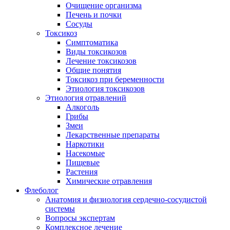
Очищение организма
Печень и почки
Сосуды
Токсикоз
Cимптоматика
Виды токсикозов
Лечение токсикозов
Общие понятия
Токсикоз при беременности
Этиология токсикозов
Этиология отравлений
Алкоголь
Грибы
Змеи
Лекарственные препараты
Наркотики
Насекомые
Пищевые
Растения
Химические отравления
Флеболог
Анатомия и физиология сердечно-сосудистой
системы
Вопросы экспертам
Комплексное лечение