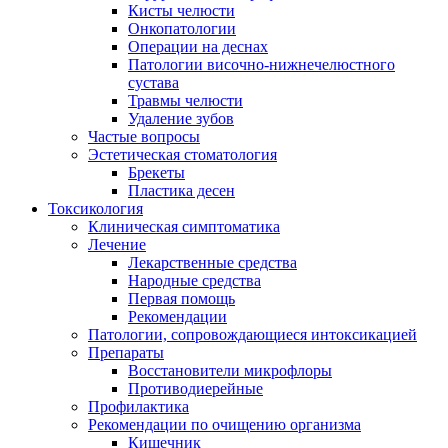
Кисты челюсти
Онкопатологии
Операции на деснах
Патологии височно-нижнечелюстного
сустава
Травмы челюсти
Удаление зубов
Частые вопросы
Эстетическая стоматология
Брекеты
Пластика десен
Токсикология
Клиническая симптоматика
Лечение
Лекарственные средства
Народные средства
Первая помощь
Рекомендации
Патологии, сопровождающиеся интоксикацией
Препараты
Восстановители микрофлоры
Противодиерейные
Профилактика
Рекомендации по очищению организма
Кишечник