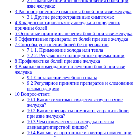
2.1
Главные причины возникновения болей при
язве желудка:
3
Распространенные симптомы болей при язве желудка
3.1
Другие распространенные симптомы:
4
Как диагностировать язву желудка и определить
причины болей
5
Основные принципы лечения болей при язве желудка
6
Эффективные препараты от болей при язве желудка
7
Способы устранения болей без препаратов
7.1
1. Применение холода или тепла
7.2
2. Регулярные полноценные приемы пищи
8
Профилактика болей при язве желудка
9
Важные рекомендации по лечению болей при язве
желудка
9.1
Составление лечебного плана
9.2
Регулярное принятие препаратов и следование
рекомендациям
10
Вопрос-ответ:
10.1
Какие симптомы свидетельствуют о язве
желудка?
10.2
Какие препараты помогают устранить боли
при язве желудка?
10.3
Чем отличается язва желудка от язвы
двенадцатиперстной кишки?
10.4
Как могут протонные изоляторы помочь при