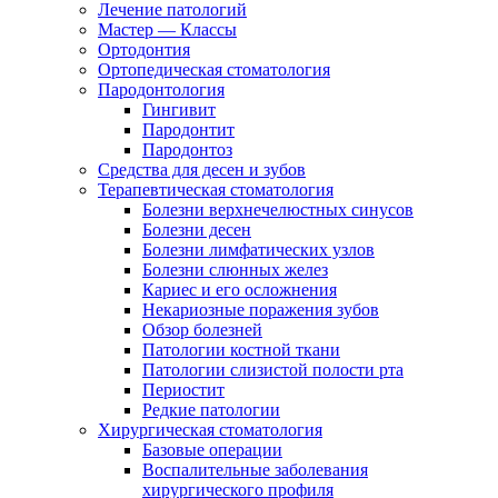
Лечение патологий
Мастер — Классы
Ортодонтия
Ортопедическая стоматология
Пародонтология
Гингивит
Пародонтит
Пародонтоз
Средства для десен и зубов
Терапевтическая стоматология
Болезни верхнечелюстных синусов
Болезни десен
Болезни лимфатических узлов
Болезни слюнных желез
Кариес и его осложнения
Некариозные поражения зубов
Обзор болезней
Патологии костной ткани
Патологии слизистой полости рта
Периостит
Редкие патологии
Хирургическая стоматология
Базовые операции
Воспалительные заболевания
хирургического профиля