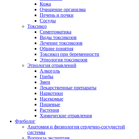
Кожа
Очищение организма
Печень и почки
Сосуды
Токсикоз
Cимптоматика
Виды токсикозов
Лечение токсикозов
Общие понятия
Токсикоз при беременности
Этиология токсикозов
Этиология отравлений
Алкоголь
Грибы
Змеи
Лекарственные препараты
Наркотики
Насекомые
Пищевые
Растения
Химические отравления
Флеболог
Анатомия и физиология сердечно-сосудистой
системы
Вопросы экспертам