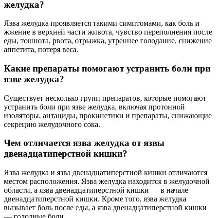
желудка?
Язва желудка проявляется такими симптомами, как боль и
жжение в верхней части живота, чувство переполнения после
еды, тошнота, рвота, отрыжка, утреннее голодание, снижение
аппетита, потеря веса.
Какие препараты помогают устранить боли при
язве желудка?
Существует несколько групп препаратов, которые помогают
устранить боли при язве желудка, включая протонной
изоляторы, антациды, прокинетики и препараты, снижающие
секрецию желудочного сока.
Чем отличается язва желудка от язвы
двенадцатиперстной кишки?
Язва желудка и язва двенадцатиперстной кишки отличаются
местом расположения. Язва желудка находится в желудочной
области, а язва двенадцатиперстной кишки — в начале
двенадцатиперстной кишки. Кроме того, язва желудка
вызывает боль после еды, а язва двенадцатиперстной кишки
— голодные боли.