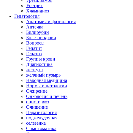
Уреаплазмоз
Уретрит
Хламидиоз
Гепатология
Анатомия и физиология
Аптечка
Билирубин
Болезни крови
Вопросы
Гепатит
Гепатоз
Группы крови
Диагностика
желтуха
желчный пузырь
Народная медицина
Нормы и патологии
Ожирение
Онкология и печень
описторхоз
Очищение
Паразитология
поджелудочная
селезенка
Симптоматика