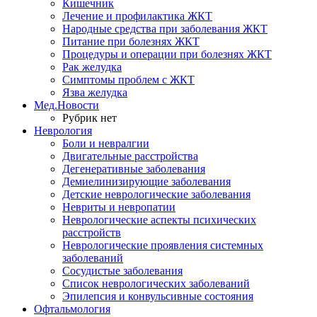
Кишечник
Лечение и профилактика ЖКТ
Народные средства при заболевания ЖКТ
Питание при болезнях ЖКТ
Процедуры и операции при болезнях ЖКТ
Рак желудка
Симптомы проблем с ЖКТ
Язва желудка
Мед.Новости
Рубрик нет
Неврология
Боли и невралгии
Двигательные расстройства
Дегенеративные заболевания
Демиелинизирующие заболевания
Детские неврологические заболевания
Невриты и невропатии
Неврологические аспекты психических
расстройств
Неврологические проявления системных
заболеваний
Сосудистые заболевания
Список неврологических заболеваний
Эпилепсия и конвульсивные состояния
Офтальмология