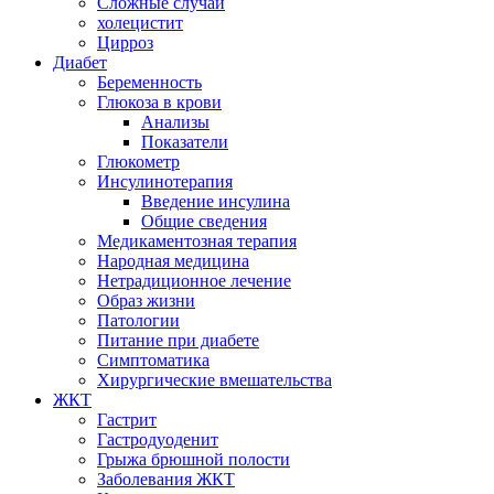
Сложные случаи
холецистит
Цирроз
Диабет
Беременность
Глюкоза в крови
Анализы
Показатели
Глюкометр
Инсулинотерапия
Введение инсулина
Общие сведения
Медикаментозная терапия
Народная медицина
Нетрадиционное лечение
Образ жизни
Патологии
Питание при диабете
Симптоматика
Хирургические вмешательства
ЖКТ
Гастрит
Гастродуоденит
Грыжа брюшной полости
Заболевания ЖКТ