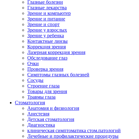
Глазные болезни
Глазные лекарства
Зрение и компьютер
Зрение и питание
Зрение и спорт
Зрение у взрослых
Зрение у ребенка
Контактные линзы
Коррекция зрения
Лазерная коррекция зрения
Обследование глаз
Очки
Проверка зрения
Симптомы глазных болезней
Сосуды
Строение глаза
Товары для зрения
Травмы глаза
Стоматология
Анатомия и физиология
Анестезия
Детская стоматология
Диагностика
клиническая симптоматика стом.патологий
Лечебные и профилактические процедуры