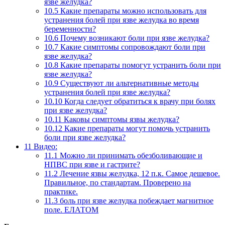
язве желудка?
10.5
Какие препараты можно использовать для
устранения болей при язве желудка во время
беременности?
10.6
Почему возникают боли при язве желудка?
10.7
Какие симптомы сопровождают боли при
язве желудка?
10.8
Какие препараты помогут устранить боли при
язве желудка?
10.9
Существуют ли альтернативные методы
устранения болей при язве желудка?
10.10
Когда следует обратиться к врачу при болях
при язве желудка?
10.11
Каковы симптомы язвы желудка?
10.12
Какие препараты могут помочь устранить
боли при язве желудка?
11
Видео:
11.1
Можно ли принимать обезболивающие и
НПВС при язве и гастрите?
11.2
Лечение язвы желудка, 12 п.к. Самое дешевое.
Правильное, по стандартам. Проверено на
практике.
11.3
боль при язве желудка побеждает магнитное
поле. ЕЛАТОМ