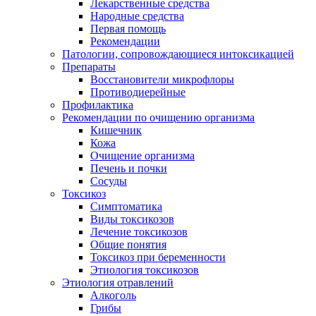
Лекарственные средства
Народные средства
Первая помощь
Рекомендации
Патологии, сопровождающиеся интоксикацией
Препараты
Восстановители микрофлоры
Противодиерейные
Профилактика
Рекомендации по очищению организма
Кишечник
Кожа
Очищение организма
Печень и почки
Сосуды
Токсикоз
Cимптоматика
Виды токсикозов
Лечение токсикозов
Общие понятия
Токсикоз при беременности
Этиология токсикозов
Этиология отравлений
Алкоголь
Грибы