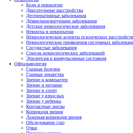
Боли и невралгии
Двигательные расстройства
Дегенеративные заболевания
Демиелинизирующие заболевания
Детские неврологические заболевания
Невриты и невропатии
Неврологические аспекты психических расстройст
Неврологические проявления системных заболеван
Сосудистые заболевания
Список неврологических заболеваний
Эпилепсия и конвульсивные состояния
Офтальмология
Глазные болезни
Глазные лекарства
Зрение и компьютер
Зрение и питание
Зрение и спорт
Зрение у взрослых
Зрение у ребенка
Контактные линзы
Коррекция зрения
Лазерная коррекция зрения
Обследование глаз
Очки