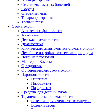
Проверка зрения
Симптомы глазных болезней
Сосуды
Строение глаза
Товары для зрения
Травмы глаза
Стоматология
Анатомия и физиология
Анестезия
Детская стоматология
Диагностика
клиническая симптоматика стом.патологий
Лечебные и профилактические процедуры
Лечение патологий
Мастер — Классы
Ортодонтия
Ортопедическая стоматология
Пародонтология
Гингивит
Пародонтит
Пародонтоз
Средства для десен и зубов
Терапевтическая стоматология
Болезни верхнечелюстных синусов
Болезни десен