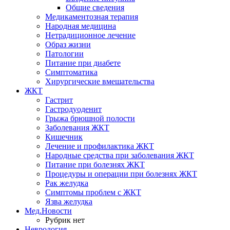
Общие сведения
Медикаментозная терапия
Народная медицина
Нетрадиционное лечение
Образ жизни
Патологии
Питание при диабете
Симптоматика
Хирургические вмешательства
ЖКТ
Гастрит
Гастродуоденит
Грыжа брюшной полости
Заболевания ЖКТ
Кишечник
Лечение и профилактика ЖКТ
Народные средства при заболевания ЖКТ
Питание при болезнях ЖКТ
Процедуры и операции при болезнях ЖКТ
Рак желудка
Симптомы проблем с ЖКТ
Язва желудка
Мед.Новости
Рубрик нет
Неврология