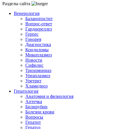
Разделы сайта
Венерология
Баланопостит
Вопрос-ответ
Гарднереллез
Герпес
Гонорея
Диагностика
Кондиломы
Микоплазмоз
Новости
Сифилис
Трихомониаз
Уреаплазмоз
Уретрит
Хламидиоз
Гепатология
Анатомия и физиология
Аптечка
Билирубин
Болезни крови
Вопросы
Гепатит
Гепатоз