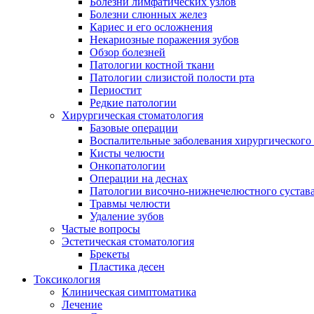
Болезни лимфатических узлов
Болезни слюнных желез
Кариес и его осложнения
Некариозные поражения зубов
Обзор болезней
Патологии костной ткани
Патологии слизистой полости рта
Периостит
Редкие патологии
Хирургическая стоматология
Базовые операции
Воспалительные заболевания хирургического
Кисты челюсти
Онкопатологии
Операции на деснах
Патологии височно-нижнечелюстного сустав
Травмы челюсти
Удаление зубов
Частые вопросы
Эстетическая стоматология
Брекеты
Пластика десен
Токсикология
Клиническая симптоматика
Лечение