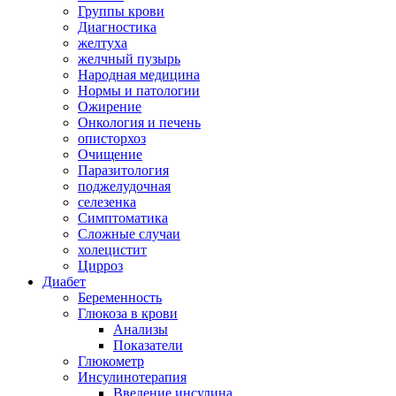
Группы крови
Диагностика
желтуха
желчный пузырь
Народная медицина
Нормы и патологии
Ожирение
Онкология и печень
описторхоз
Очищение
Паразитология
поджелудочная
селезенка
Симптоматика
Сложные случаи
холецистит
Цирроз
Диабет
Беременность
Глюкоза в крови
Анализы
Показатели
Глюкометр
Инсулинотерапия
Введение инсулина