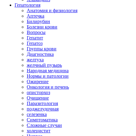
Гепатология
Анатомия и физиология
Аптечка
Билирубин
Болезни крови
Вопросы
Гепатит
Гепатоз
Группы крови
Диагностика
желтуха
желчный пузырь
Народная медицина
Нормы и патологии
Ожирение
Онкология и печень
описторхоз
Очищение
Паразитология
поджелудочная
селезенка
Симптоматика
Сложные случаи
холецистит