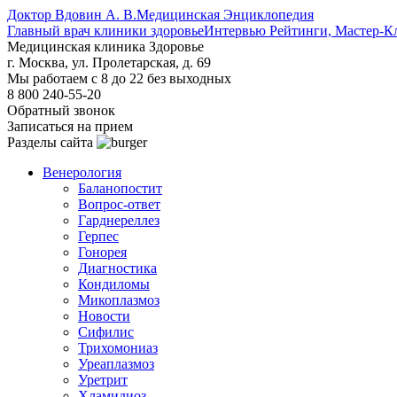
Доктор Вдовин А. В.
Медицинская Энциклопедия
Главный врач клиники здоровье
Интервью Рейтинги, Мастер-К
Медицинская клиника Здоровье
г. Москва, ул. Пролетарская, д. 69
Мы работаем с 8 до 22 без выходных
8 800 240-55-20
Обратный звонок
Записаться на прием
Разделы сайта
Венерология
Баланопостит
Вопрос-ответ
Гарднереллез
Герпес
Гонорея
Диагностика
Кондиломы
Микоплазмоз
Новости
Сифилис
Трихомониаз
Уреаплазмоз
Уретрит
Хламидиоз