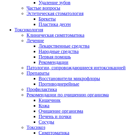
Удаление зубов
Частые вопросы
Эстетическая стоматология
Брекеты
Пластика десен
Токсикология
Клиническая симптоматика
Лечение
Лекарственные средства
Народные средства
Первая помощь
Рекомендации
Патологии, сопровождающиеся интоксикацией
Препараты
Восстановители микрофлоры
Противодиерейные
Профилактика
Рекомендации по очищению организма
Кишечник
Кожа
Очищение организма
Печень и почки
Сосуды
Токсикоз
Cимптоматика