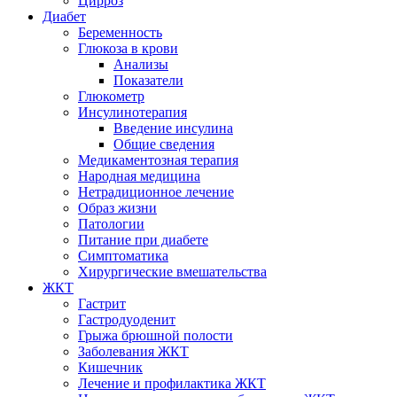
Цирроз
Диабет
Беременность
Глюкоза в крови
Анализы
Показатели
Глюкометр
Инсулинотерапия
Введение инсулина
Общие сведения
Медикаментозная терапия
Народная медицина
Нетрадиционное лечение
Образ жизни
Патологии
Питание при диабете
Симптоматика
Хирургические вмешательства
ЖКТ
Гастрит
Гастродуоденит
Грыжа брюшной полости
Заболевания ЖКТ
Кишечник
Лечение и профилактика ЖКТ