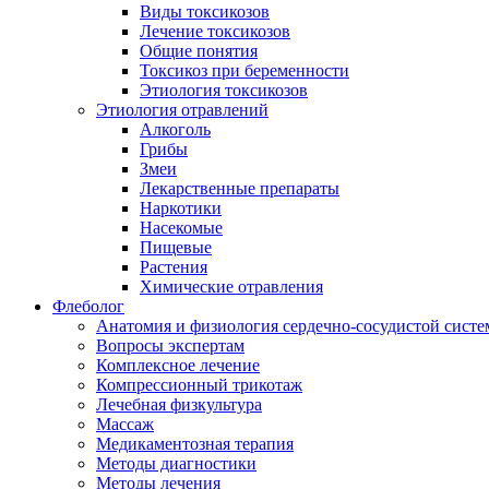
Виды токсикозов
Лечение токсикозов
Общие понятия
Токсикоз при беременности
Этиология токсикозов
Этиология отравлений
Алкоголь
Грибы
Змеи
Лекарственные препараты
Наркотики
Насекомые
Пищевые
Растения
Химические отравления
Флеболог
Анатомия и физиология сердечно-сосудистой сист
Вопросы экспертам
Комплексное лечение
Компрессионный трикотаж
Лечебная физкультура
Массаж
Медикаментозная терапия
Методы диагностики
Методы лечения