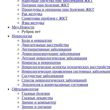
Народные средства при заболевания ЖКТ
Питание при болезнях ЖКТ
Процедуры и операции при болезнях ЖКТ
Рак желудка
Симптомы проблем с ЖКТ
Язва желудка
Мед.Новости
Рубрик нет
Неврология
Боли и невралгии
Двигательные расстройства
Дегенеративные заболевания
Демиелинизирующие заболевания
Детские неврологические заболевания
Невриты и невропатии
Неврологические аспекты психических расстройст
Неврологические проявления системных заболеван
Сосудистые заболевания
Список неврологических заболеваний
Эпилепсия и конвульсивные состояния
Офтальмология
Глазные болезни
Глазные лекарства
Зрение и компьютер
Зрение и питание