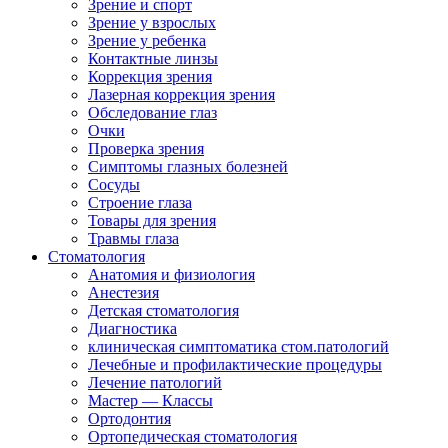
Зрение и спорт
Зрение у взрослых
Зрение у ребенка
Контактные линзы
Коррекция зрения
Лазерная коррекция зрения
Обследование глаз
Очки
Проверка зрения
Симптомы глазных болезней
Сосуды
Строение глаза
Товары для зрения
Травмы глаза
Стоматология
Анатомия и физиология
Анестезия
Детская стоматология
Диагностика
клиническая симптоматика стом.патологий
Лечебные и профилактические процедуры
Лечение патологий
Мастер — Классы
Ортодонтия
Ортопедическая стоматология