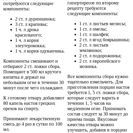
гипертиреозе по второму
потребуются следующие
рецепту требуются
компоненты:
следующие компоненты:
2 ст. л дурнишника;
1 ст. л листьев мелисы;
3 ст. л крапивы;
1 ст. л омелы;
1 ч. л дрока
1 ст. л шалфея;
красильного;
2 ст. л ягод боярышника;
1 ч. л корня
2 ст. л листьев
элеутерококка;
земляники;
1 ч. л корня одуванчика.
2 ст. л подорожника;
Компоненты смешивают и
2 ст. л европейского
отбирают 2 ст. ложки сбора.
зюзника.
Помещают в 500 мл крутого
Все компоненты сбора нужно
кипятка и держат на
тщательно измельчить. Для
небольшом огне в течении 30
приготовления порции настоя
минут после чего охлаждают.
требуется 1, 5 ст. ложки сбора,
К готовому отвару добавляют
которые следует варить в
80 капель настоя грецких
течении 1, 5 часов на
орехов на спирту.
медленном огне. Принимать
состав следует за 30 минут до
Принимают лекарственную
приема пищи. Вкусовые
смесь до 4 раз в сутки по 100
качества отвара можно
мл.
улучшить, добавив в порцию