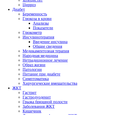
холецистит
Цирроз
Диабет
Беременность
Глюкоза в крови
Анализы
Показатели
Глюкометр
Инсулинотерапия
Введение инсулина
Общие сведения
Медикаментозная терапия
Народная медицина
Нетрадиционное лечение
Образ жизни
Патологии
Питание при диабете
Симптоматика
Хирургические вмешательства
ЖКТ
Гастрит
Гастродуоденит
Грыжа брюшной полости
Заболевания ЖКТ
Кишечник