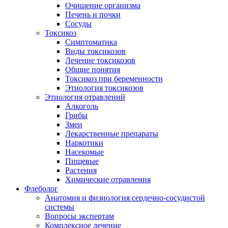
Очищение организма
Печень и почки
Сосуды
Токсикоз
Cимптоматика
Виды токсикозов
Лечение токсикозов
Общие понятия
Токсикоз при беременности
Этиология токсикозов
Этиология отравлений
Алкоголь
Грибы
Змеи
Лекарственные препараты
Наркотики
Насекомые
Пищевые
Растения
Химические отравления
Флеболог
Анатомия и физиология сердечно-сосудистой
системы
Вопросы экспертам
Комплексное лечение