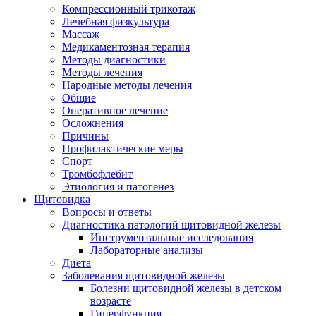
Компрессионный трикотаж
Лечебная физкультура
Массаж
Медикаментозная терапия
Методы диагностики
Методы лечения
Народные методы лечения
Общие
Оперативное лечение
Осложнения
Причины
Профилактические меры
Спорт
Тромбофлебит
Этиология и патогенез
Щитовидка
Вопросы и ответы
Диагностика патологий щитовидной железы
Инструментальные исследования
Лабораторные анализы
Диета
Заболевания щитовидной железы
Болезни щитовидной железы в детском
возрасте
Гиперфункция