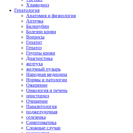
Хламидиоз
Гепатология
Анатомия и физиология
Аптечка
Билирубин
Болезни крови
Вопросы
Гепатит
Гепатоз
Группы крови
Диагностика
желтуха
желчный пузырь
Народная медицина
Нормы и патологии
Ожирение
Онкология и печень
описторхоз
Очищение
Паразитология
поджелудочная
селезенка
Симптоматика
Сложные случаи