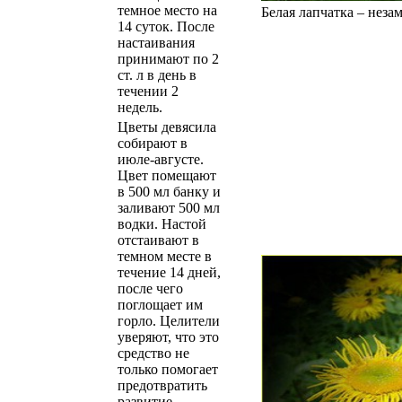
темное место на
Белая лапчатка – неза
14 суток. После
настаивания
принимают по 2
ст. л в день в
течении 2
недель.
Цветы девясила
собирают в
июле-августе.
Цвет помещают
в 500 мл банку и
заливают 500 мл
водки. Настой
отстаивают в
темном месте в
течение 14 дней,
после чего
поглощает им
горло. Целители
уверяют, что это
средство не
только помогает
предотвратить
развитие