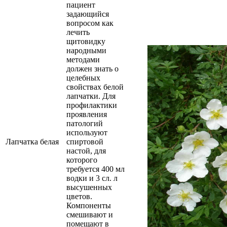
пациент
задающийся
вопросом как
лечить
щитовидку
народными
методами
должен знать о
целебных
свойствах белой
лапчатки. Для
профилактики
проявления
патологий
используют
Лапчатка белая
спиртовой
настой, для
которого
требуется 400 мл
водки и 3 сл. л
высушенных
цветов.
Компоненты
смешивают и
помещают в