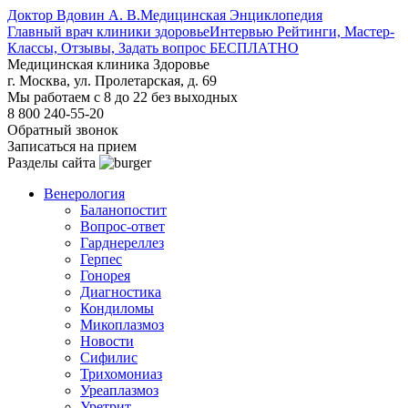
Доктор Вдовин А. В.
Медицинская Энциклопедия
Главный врач клиники здоровье
Интервью Рейтинги, Мастер-
Классы, Отзывы, Задать вопрос БЕСПЛАТНО
Медицинская клиника Здоровье
г. Москва, ул. Пролетарская, д. 69
Мы работаем с 8 до 22 без выходных
8 800 240-55-20
Обратный звонок
Записаться на прием
Разделы сайта
Венерология
Баланопостит
Вопрос-ответ
Гарднереллез
Герпес
Гонорея
Диагностика
Кондиломы
Микоплазмоз
Новости
Сифилис
Трихомониаз
Уреаплазмоз
Уретрит