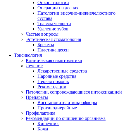
Онкопатологии
Операции на деснах
Патологии височно-нижнечелюстного
сустава
Травмы челюсти
Удаление зубов
Частые вопросы
Эстетическая стоматология
Брекеты
Пластика десен
Токсикология
Клиническая симптоматика
Лечение
Лекарственные средства
Народные средства
Первая помощь
Рекомендации
Патологии, сопровождающиеся интоксикацией
Препараты
Восстановители микрофлоры
Противодиерейные
Профилактика
Рекомендации по очищению организма
Кишечник
Кожа