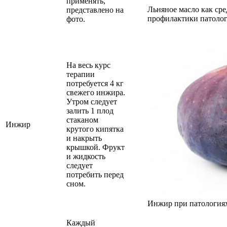
применять,
Льняное масло как сре
представлено на
профилактики патоло
фото.
На весь курс
терапии
потребуется 4 кг
свежего инжира.
Утром следует
залить 1 плод
стаканом
Инжир
крутого кипятка
и накрыть
крышкой. Фрукт
и жидкость
следует
потребить перед
сном.
Инжир при патология
Каждый