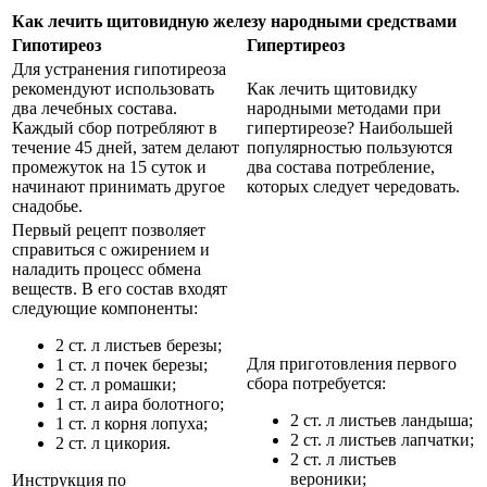
Как лечить щитовидную железу народными средствами
Гипотиреоз
Гипертиреоз
Для устранения гипотиреоза
рекомендуют использовать
Как лечить щитовидку
два лечебных состава.
народными методами при
Каждый сбор потребляют в
гипертиреозе? Наибольшей
течение 45 дней, затем делают
популярностью пользуются
промежуток на 15 суток и
два состава потребление,
начинают принимать другое
которых следует чередовать.
снадобье.
Первый рецепт позволяет
справиться с ожирением и
наладить процесс обмена
веществ. В его состав входят
следующие компоненты:
2 ст. л листьев березы;
Для приготовления первого
1 ст. л почек березы;
сбора потребуется:
2 ст. л ромашки;
1 ст. л аира болотного;
2 ст. л листьев ландыша;
1 ст. л корня лопуха;
2 ст. л листьев лапчатки;
2 ст. л цикория.
2 ст. л листьев
вероники;
Инструкция по