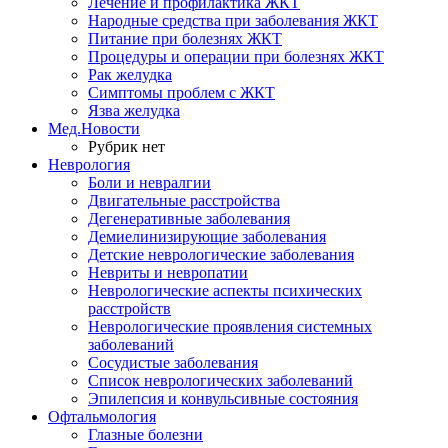
Лечение и профилактика ЖКТ
Народные средства при заболевания ЖКТ
Питание при болезнях ЖКТ
Процедуры и операции при болезнях ЖКТ
Рак желудка
Симптомы проблем с ЖКТ
Язва желудка
Мед.Новости
Рубрик нет
Неврология
Боли и невралгии
Двигательные расстройства
Дегенеративные заболевания
Демиелинизирующие заболевания
Детские неврологические заболевания
Невриты и невропатии
Неврологические аспекты психических
расстройств
Неврологические проявления системных
заболеваний
Сосудистые заболевания
Список неврологических заболеваний
Эпилепсия и конвульсивные состояния
Офтальмология
Глазные болезни