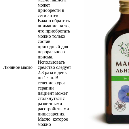
может
приобрести в
сети аптек.
Важно обратить
внимание на то,
что приобретать
можно только
состав
пригодный для
перорального
приема.
Использовать
Льняное масло
средство следует
2-3 раза в день
по 1 ч.л. В
течение курса
терапии
пациент может
столкнуться с
различными
расстройствами
пищеварения.
Масло, которое
можно