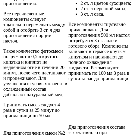
2 ст. л цветов сухоцвета;
приготовлению:
2 ст. л перечной мяты;
Все перечисленные
3 ст. л овса.
компоненты следует
Все компоненты тщательно
тщательно перемешать между
примешивают. Для
собой и отобрать 3 ст. л для
приготовления 500 мл настоя
приготовления порции
потребуется 3 ст. ложки
настоя.
готового сбора. Компоненты
Такое количество фитосмеси
заливают в термосе крутым
погружают в 0,5 л крутого
кипятком и настаивают до
кипятка и кипятят на
полного охлаждения
медленном огне в течении 20
жидкости. Рекомендуют
минут, после чего настаивают
принимать по 100 мл 3 раза в
и процеживают. Для
сутки за час до приема пищи.
улучшения вкусовых качеств в
охлажденный состав
добавляют натуральный мед.
Принимать смесь следует 4
раза в сутки за 25 минут до
приема пищи по 50 мл.
Для приготовления состава
эффективного при
Для приготовления смеси №2