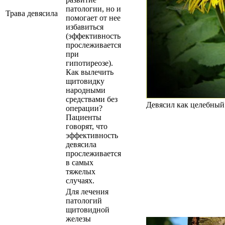
патологии, но и
Трава девясила
помогает от нее
избавиться
(эффективность
прослеживается
при
гипотиреозе).
Как вылечить
щитовидку
народными
средствами без
Девясил как целебный
операции?
Пациенты
говорят, что
эффективность
девясила
прослеживается
в самых
тяжелых
случаях.
Для лечения
патологий
щитовидной
железы