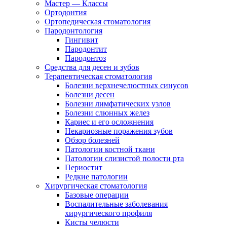
Мастер — Классы
Ортодонтия
Ортопедическая стоматология
Пародонтология
Гингивит
Пародонтит
Пародонтоз
Средства для десен и зубов
Терапевтическая стоматология
Болезни верхнечелюстных синусов
Болезни десен
Болезни лимфатических узлов
Болезни слюнных желез
Кариес и его осложнения
Некариозные поражения зубов
Обзор болезней
Патологии костной ткани
Патологии слизистой полости рта
Периостит
Редкие патологии
Хирургическая стоматология
Базовые операции
Воспалительные заболевания
хирургического профиля
Кисты челюсти