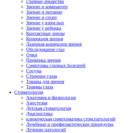
Глазные лекарства
Зрение и компьютер
Зрение и питание
Зрение и спорт
Зрение у взрослых
Зрение у ребенка
Контактные линзы
Коррекция зрения
Лазерная коррекция зрения
Обследование глаз
Очки
Проверка зрения
Симптомы глазных болезней
Сосуды
Строение глаза
Товары для зрения
Травмы глаза
Стоматология
Анатомия и физиология
Анестезия
Детская стоматология
Диагностика
клиническая симптоматика стом.патологий
Лечебные и профилактические процедуры
Лечение патологий