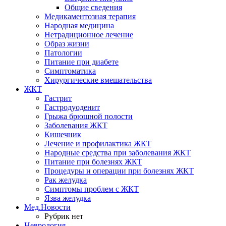
Общие сведения
Медикаментозная терапия
Народная медицина
Нетрадиционное лечение
Образ жизни
Патологии
Питание при диабете
Симптоматика
Хирургические вмешательства
ЖКТ
Гастрит
Гастродуоденит
Грыжа брюшной полости
Заболевания ЖКТ
Кишечник
Лечение и профилактика ЖКТ
Народные средства при заболевания ЖКТ
Питание при болезнях ЖКТ
Процедуры и операции при болезнях ЖКТ
Рак желудка
Симптомы проблем с ЖКТ
Язва желудка
Мед.Новости
Рубрик нет
Неврология