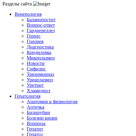
Разделы сайта
Венерология
Баланопостит
Вопрос-ответ
Гарднереллез
Герпес
Гонорея
Диагностика
Кондиломы
Микоплазмоз
Новости
Сифилис
Трихомониаз
Уреаплазмоз
Уретрит
Хламидиоз
Гепатология
Анатомия и физиология
Аптечка
Билирубин
Болезни крови
Вопросы
Гепатит
Гепатоз