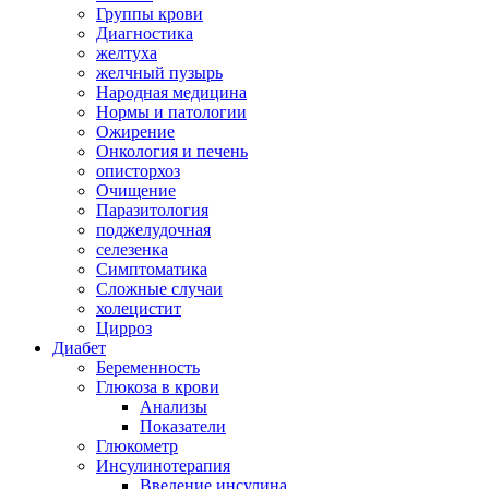
Группы крови
Диагностика
желтуха
желчный пузырь
Народная медицина
Нормы и патологии
Ожирение
Онкология и печень
описторхоз
Очищение
Паразитология
поджелудочная
селезенка
Симптоматика
Сложные случаи
холецистит
Цирроз
Диабет
Беременность
Глюкоза в крови
Анализы
Показатели
Глюкометр
Инсулинотерапия
Введение инсулина