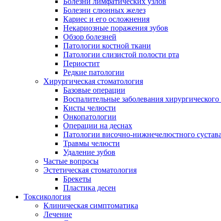
Болезни лимфатических узлов
Болезни слюнных желез
Кариес и его осложнения
Некариозные поражения зубов
Обзор болезней
Патологии костной ткани
Патологии слизистой полости рта
Периостит
Редкие патологии
Хирургическая стоматология
Базовые операции
Воспалительные заболевания хирургического
Кисты челюсти
Онкопатологии
Операции на деснах
Патологии височно-нижнечелюстного сустав
Травмы челюсти
Удаление зубов
Частые вопросы
Эстетическая стоматология
Брекеты
Пластика десен
Токсикология
Клиническая симптоматика
Лечение