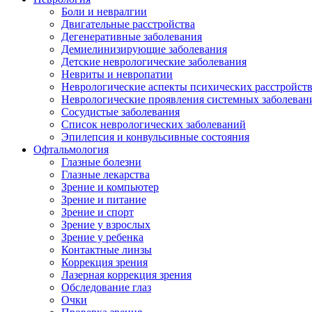
Боли и невралгии
Двигательные расстройства
Дегенеративные заболевания
Демиелинизирующие заболевания
Детские неврологические заболевания
Невриты и невропатии
Неврологические аспекты психических расстройст
Неврологические проявления системных заболеван
Сосудистые заболевания
Список неврологических заболеваний
Эпилепсия и конвульсивные состояния
Офтальмология
Глазные болезни
Глазные лекарства
Зрение и компьютер
Зрение и питание
Зрение и спорт
Зрение у взрослых
Зрение у ребенка
Контактные линзы
Коррекция зрения
Лазерная коррекция зрения
Обследование глаз
Очки