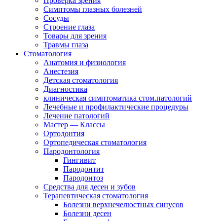
Проверка зрения
Симптомы глазных болезней
Сосуды
Строение глаза
Товары для зрения
Травмы глаза
Стоматология
Анатомия и физиология
Анестезия
Детская стоматология
Диагностика
клиническая симптоматика стом.патологий
Лечебные и профилактические процедуры
Лечение патологий
Мастер — Классы
Ортодонтия
Ортопедическая стоматология
Пародонтология
Гингивит
Пародонтит
Пародонтоз
Средства для десен и зубов
Терапевтическая стоматология
Болезни верхнечелюстных синусов
Болезни десен