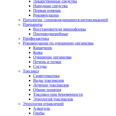
Лекарственные средства
Народные средства
Первая помощь
Рекомендации
Патологии, сопровождающиеся интоксикацией
Препараты
Восстановители микрофлоры
Противодиерейные
Профилактика
Рекомендации по очищению организма
Кишечник
Кожа
Очищение организма
Печень и почки
Сосуды
Токсикоз
Cимптоматика
Виды токсикозов
Лечение токсикозов
Общие понятия
Токсикоз при беременности
Этиология токсикозов
Этиология отравлений
Алкоголь
Грибы