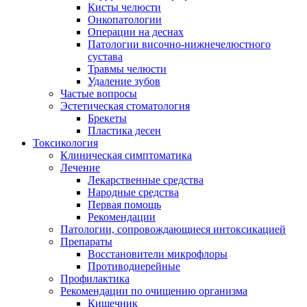
Кисты челюсти
Онкопатологии
Операции на деснах
Патологии височно-нижнечелюстного
сустава
Травмы челюсти
Удаление зубов
Частые вопросы
Эстетическая стоматология
Брекеты
Пластика десен
Токсикология
Клиническая симптоматика
Лечение
Лекарственные средства
Народные средства
Первая помощь
Рекомендации
Патологии, сопровождающиеся интоксикацией
Препараты
Восстановители микрофлоры
Противодиерейные
Профилактика
Рекомендации по очищению организма
Кишечник