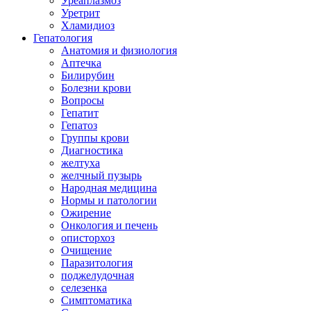
Уреаплазмоз
Уретрит
Хламидиоз
Гепатология
Анатомия и физиология
Аптечка
Билирубин
Болезни крови
Вопросы
Гепатит
Гепатоз
Группы крови
Диагностика
желтуха
желчный пузырь
Народная медицина
Нормы и патологии
Ожирение
Онкология и печень
описторхоз
Очищение
Паразитология
поджелудочная
селезенка
Симптоматика