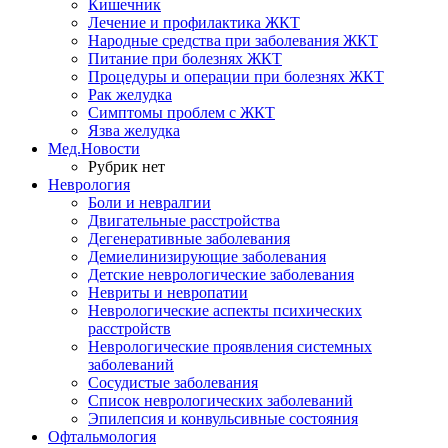
Кишечник
Лечение и профилактика ЖКТ
Народные средства при заболевания ЖКТ
Питание при болезнях ЖКТ
Процедуры и операции при болезнях ЖКТ
Рак желудка
Симптомы проблем с ЖКТ
Язва желудка
Мед.Новости
Рубрик нет
Неврология
Боли и невралгии
Двигательные расстройства
Дегенеративные заболевания
Демиелинизирующие заболевания
Детские неврологические заболевания
Невриты и невропатии
Неврологические аспекты психических
расстройств
Неврологические проявления системных
заболеваний
Сосудистые заболевания
Список неврологических заболеваний
Эпилепсия и конвульсивные состояния
Офтальмология