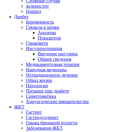
Сложные случаи
холецистит
Цирроз
Диабет
Беременность
Глюкоза в крови
Анализы
Показатели
Глюкометр
Инсулинотерапия
Введение инсулина
Общие сведения
Медикаментозная терапия
Народная медицина
Нетрадиционное лечение
Образ жизни
Патологии
Питание при диабете
Симптоматика
Хирургические вмешательства
ЖКТ
Гастрит
Гастродуоденит
Грыжа брюшной полости
Заболевания ЖКТ