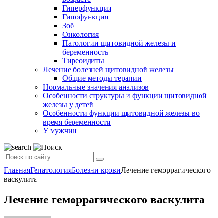
Гиперфункция
Гипофункция
Зоб
Онкология
Патологии щитовидной железы и
беременность
Тиреоидиты
Лечение болезней щитовидной железы
Общие методы терапии
Нормальные значения анализов
Особенности структуры и функции щитовидной
железы у детей
Особенности функции щитовидной железы во
время беременности
У мужчин
Главная
Гепатология
Болезни крови
Лечение геморрагического
васкулита
Лечение геморрагического васкулита