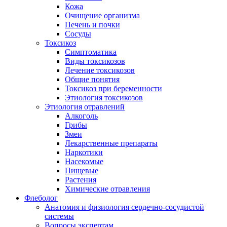
Кожа
Очищение организма
Печень и почки
Сосуды
Токсикоз
Cимптоматика
Виды токсикозов
Лечение токсикозов
Общие понятия
Токсикоз при беременности
Этиология токсикозов
Этиология отравлений
Алкоголь
Грибы
Змеи
Лекарственные препараты
Наркотики
Насекомые
Пищевые
Растения
Химические отравления
Флеболог
Анатомия и физиология сердечно-сосудистой
системы
Вопросы экспертам