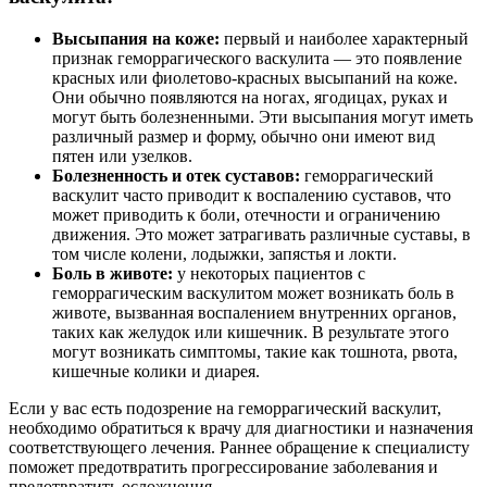
Высыпания на коже:
первый и наиболее характерный
признак геморрагического васкулита — это появление
красных или фиолетово-красных высыпаний на коже.
Они обычно появляются на ногах, ягодицах, руках и
могут быть болезненными. Эти высыпания могут иметь
различный размер и форму, обычно они имеют вид
пятен или узелков.
Болезненность и отек суставов:
геморрагический
васкулит часто приводит к воспалению суставов, что
может приводить к боли, отечности и ограничению
движения. Это может затрагивать различные суставы, в
том числе колени, лодыжки, запястья и локти.
Боль в животе:
у некоторых пациентов с
геморрагическим васкулитом может возникать боль в
животе, вызванная воспалением внутренних органов,
таких как желудок или кишечник. В результате этого
могут возникать симптомы, такие как тошнота, рвота,
кишечные колики и диарея.
Если у вас есть подозрение на геморрагический васкулит,
необходимо обратиться к врачу для диагностики и назначения
соответствующего лечения. Раннее обращение к специалисту
поможет предотвратить прогрессирование заболевания и
предотвратить осложнения.