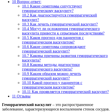
10
Вопрос-ответ:
10.1
Какие симптомы сопутствуют
геморрагическому васкулиту?
10.2
Как диагностируется геморрагический
васкулит?
10.3
Как лечить геморрагический васкулит?
10.4
Могут ли осложнения геморрагического
васкулита привести к серьезным последствиям?
10.5
Каков прогноз для пациентов с
геморрагическим васкулитом?
10.6
Какие симптомы сопровождают
геморрагический васкулит?
10.7
Каковы причины развития геморрагического
васкулита?
10.8
Каковы методы диагностики
геморрагического васкулита?
10.9
Каким образом можно лечить
геморрагический васкулит?
10.10
Какой прогноз у пациентов с
геморрагическим васкулитом?
10.11
Как проявляется геморрагический васкулит?
11
Отзывы
Геморрагический васкулит
– это распространенное
заболевание, характеризующееся воспалением стенок сосудов.