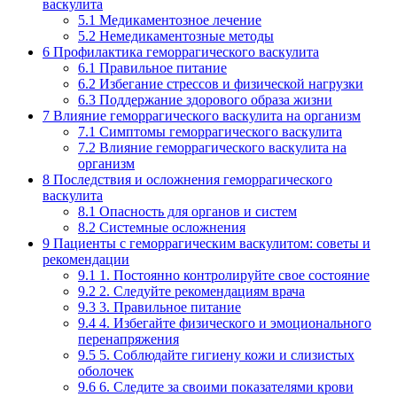
васкулита
5.1
Медикаментозное лечение
5.2
Немедикаментозные методы
6
Профилактика геморрагического васкулита
6.1
Правильное питание
6.2
Избегание стрессов и физической нагрузки
6.3
Поддержание здорового образа жизни
7
Влияние геморрагического васкулита на организм
7.1
Симптомы геморрагического васкулита
7.2
Влияние геморрагического васкулита на
организм
8
Последствия и осложнения геморрагического
васкулита
8.1
Опасность для органов и систем
8.2
Системные осложнения
9
Пациенты с геморрагическим васкулитом: советы и
рекомендации
9.1
1. Постоянно контролируйте свое состояние
9.2
2. Следуйте рекомендациям врача
9.3
3. Правильное питание
9.4
4. Избегайте физического и эмоционального
перенапряжения
9.5
5. Соблюдайте гигиену кожи и слизистых
оболочек
9.6
6. Следите за своими показателями крови