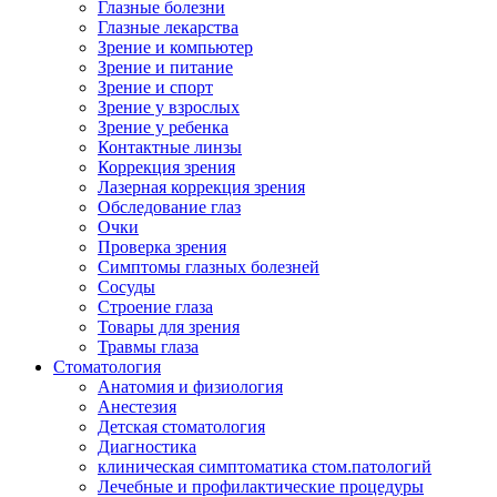
Глазные болезни
Глазные лекарства
Зрение и компьютер
Зрение и питание
Зрение и спорт
Зрение у взрослых
Зрение у ребенка
Контактные линзы
Коррекция зрения
Лазерная коррекция зрения
Обследование глаз
Очки
Проверка зрения
Симптомы глазных болезней
Сосуды
Строение глаза
Товары для зрения
Травмы глаза
Стоматология
Анатомия и физиология
Анестезия
Детская стоматология
Диагностика
клиническая симптоматика стом.патологий
Лечебные и профилактические процедуры