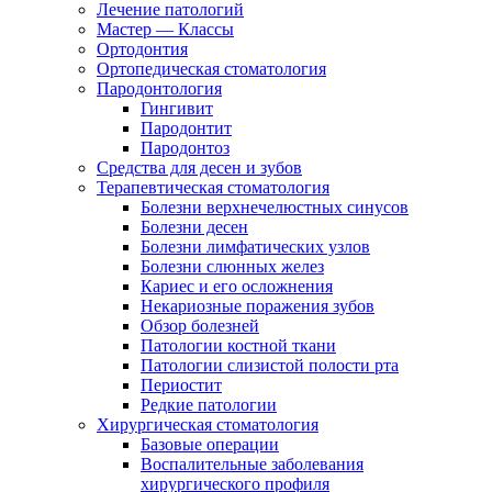
Лечение патологий
Мастер — Классы
Ортодонтия
Ортопедическая стоматология
Пародонтология
Гингивит
Пародонтит
Пародонтоз
Средства для десен и зубов
Терапевтическая стоматология
Болезни верхнечелюстных синусов
Болезни десен
Болезни лимфатических узлов
Болезни слюнных желез
Кариес и его осложнения
Некариозные поражения зубов
Обзор болезней
Патологии костной ткани
Патологии слизистой полости рта
Периостит
Редкие патологии
Хирургическая стоматология
Базовые операции
Воспалительные заболевания
хирургического профиля