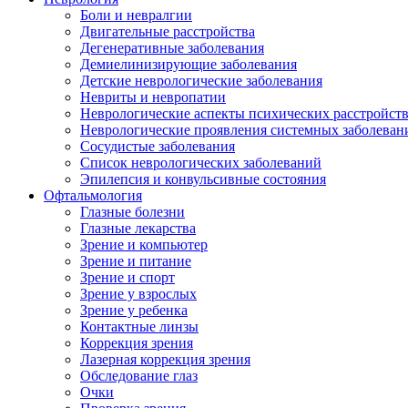
Боли и невралгии
Двигательные расстройства
Дегенеративные заболевания
Демиелинизирующие заболевания
Детские неврологические заболевания
Невриты и невропатии
Неврологические аспекты психических расстройст
Неврологические проявления системных заболеван
Сосудистые заболевания
Список неврологических заболеваний
Эпилепсия и конвульсивные состояния
Офтальмология
Глазные болезни
Глазные лекарства
Зрение и компьютер
Зрение и питание
Зрение и спорт
Зрение у взрослых
Зрение у ребенка
Контактные линзы
Коррекция зрения
Лазерная коррекция зрения
Обследование глаз
Очки