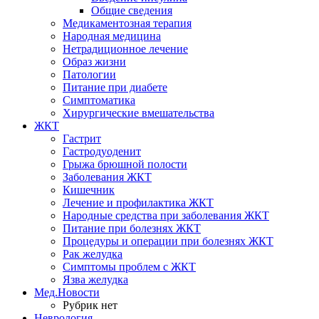
Общие сведения
Медикаментозная терапия
Народная медицина
Нетрадиционное лечение
Образ жизни
Патологии
Питание при диабете
Симптоматика
Хирургические вмешательства
ЖКТ
Гастрит
Гастродуоденит
Грыжа брюшной полости
Заболевания ЖКТ
Кишечник
Лечение и профилактика ЖКТ
Народные средства при заболевания ЖКТ
Питание при болезнях ЖКТ
Процедуры и операции при болезнях ЖКТ
Рак желудка
Симптомы проблем с ЖКТ
Язва желудка
Мед.Новости
Рубрик нет
Неврология