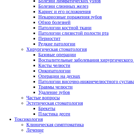
Болезни лимфатических узлов
Болезни слюнных желез
Кариес и его осложнения
Некариозные поражения зубов
Обзор болезней
Патологии костной ткани
Патологии слизистой полости рта
Периостит
Редкие патологии
Хирургическая стоматология
Базовые операции
Воспалительные заболевания хирургического
Кисты челюсти
Онкопатологии
Операции на деснах
Патологии височно-нижнечелюстного сустав
Травмы челюсти
Удаление зубов
Частые вопросы
Эстетическая стоматология
Брекеты
Пластика десен
Токсикология
Клиническая симптоматика
Лечение