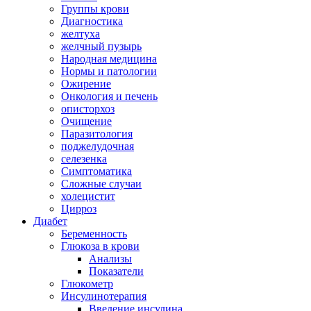
Группы крови
Диагностика
желтуха
желчный пузырь
Народная медицина
Нормы и патологии
Ожирение
Онкология и печень
описторхоз
Очищение
Паразитология
поджелудочная
селезенка
Симптоматика
Сложные случаи
холецистит
Цирроз
Диабет
Беременность
Глюкоза в крови
Анализы
Показатели
Глюкометр
Инсулинотерапия
Введение инсулина