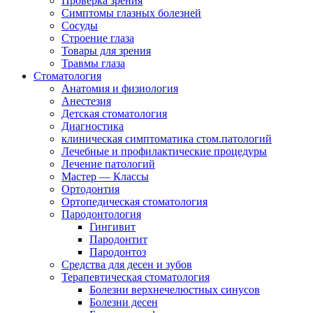
Проверка зрения
Симптомы глазных болезней
Сосуды
Строение глаза
Товары для зрения
Травмы глаза
Стоматология
Анатомия и физиология
Анестезия
Детская стоматология
Диагностика
клиническая симптоматика стом.патологий
Лечебные и профилактические процедуры
Лечение патологий
Мастер — Классы
Ортодонтия
Ортопедическая стоматология
Пародонтология
Гингивит
Пародонтит
Пародонтоз
Средства для десен и зубов
Терапевтическая стоматология
Болезни верхнечелюстных синусов
Болезни десен