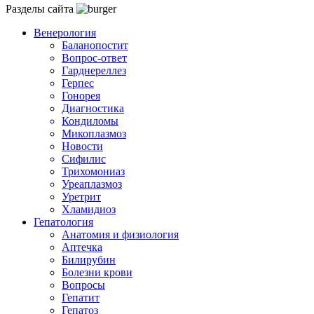
Разделы сайта
Венерология
Баланопостит
Вопрос-ответ
Гарднереллез
Герпес
Гонорея
Диагностика
Кондиломы
Микоплазмоз
Новости
Сифилис
Трихомониаз
Уреаплазмоз
Уретрит
Хламидиоз
Гепатология
Анатомия и физиология
Аптечка
Билирубин
Болезни крови
Вопросы
Гепатит
Гепатоз