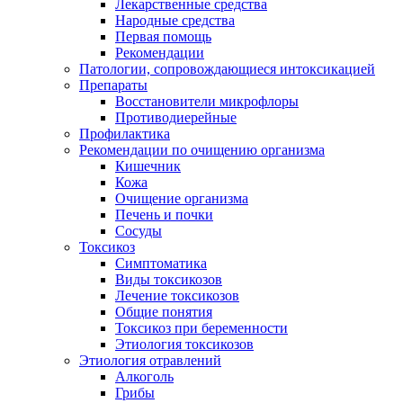
Лекарственные средства
Народные средства
Первая помощь
Рекомендации
Патологии, сопровождающиеся интоксикацией
Препараты
Восстановители микрофлоры
Противодиерейные
Профилактика
Рекомендации по очищению организма
Кишечник
Кожа
Очищение организма
Печень и почки
Сосуды
Токсикоз
Cимптоматика
Виды токсикозов
Лечение токсикозов
Общие понятия
Токсикоз при беременности
Этиология токсикозов
Этиология отравлений
Алкоголь
Грибы