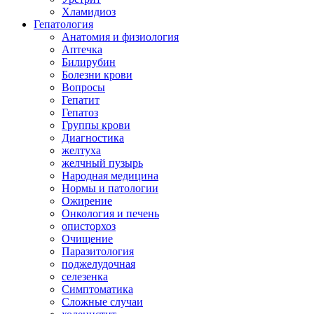
Хламидиоз
Гепатология
Анатомия и физиология
Аптечка
Билирубин
Болезни крови
Вопросы
Гепатит
Гепатоз
Группы крови
Диагностика
желтуха
желчный пузырь
Народная медицина
Нормы и патологии
Ожирение
Онкология и печень
описторхоз
Очищение
Паразитология
поджелудочная
селезенка
Симптоматика
Сложные случаи