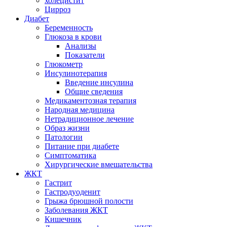
холецистит
Цирроз
Диабет
Беременность
Глюкоза в крови
Анализы
Показатели
Глюкометр
Инсулинотерапия
Введение инсулина
Общие сведения
Медикаментозная терапия
Народная медицина
Нетрадиционное лечение
Образ жизни
Патологии
Питание при диабете
Симптоматика
Хирургические вмешательства
ЖКТ
Гастрит
Гастродуоденит
Грыжа брюшной полости
Заболевания ЖКТ
Кишечник