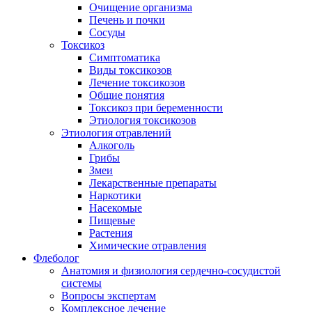
Очищение организма
Печень и почки
Сосуды
Токсикоз
Cимптоматика
Виды токсикозов
Лечение токсикозов
Общие понятия
Токсикоз при беременности
Этиология токсикозов
Этиология отравлений
Алкоголь
Грибы
Змеи
Лекарственные препараты
Наркотики
Насекомые
Пищевые
Растения
Химические отравления
Флеболог
Анатомия и физиология сердечно-сосудистой
системы
Вопросы экспертам
Комплексное лечение