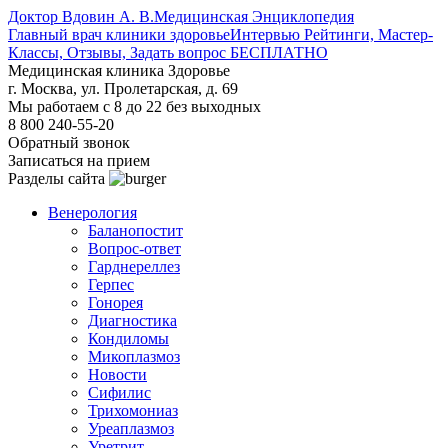
Доктор Вдовин А. В.
Медицинская Энциклопедия
Главный врач клиники здоровье
Интервью Рейтинги, Мастер-
Классы, Отзывы, Задать вопрос БЕСПЛАТНО
Медицинская клиника Здоровье
г. Москва, ул. Пролетарская, д. 69
Мы работаем с 8 до 22 без выходных
8 800 240-55-20
Обратный звонок
Записаться на прием
Разделы сайта
Венерология
Баланопостит
Вопрос-ответ
Гарднереллез
Герпес
Гонорея
Диагностика
Кондиломы
Микоплазмоз
Новости
Сифилис
Трихомониаз
Уреаплазмоз
Уретрит