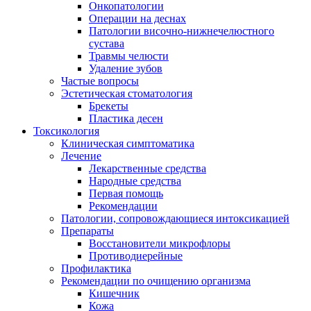
Онкопатологии
Операции на деснах
Патологии височно-нижнечелюстного
сустава
Травмы челюсти
Удаление зубов
Частые вопросы
Эстетическая стоматология
Брекеты
Пластика десен
Токсикология
Клиническая симптоматика
Лечение
Лекарственные средства
Народные средства
Первая помощь
Рекомендации
Патологии, сопровождающиеся интоксикацией
Препараты
Восстановители микрофлоры
Противодиерейные
Профилактика
Рекомендации по очищению организма
Кишечник
Кожа