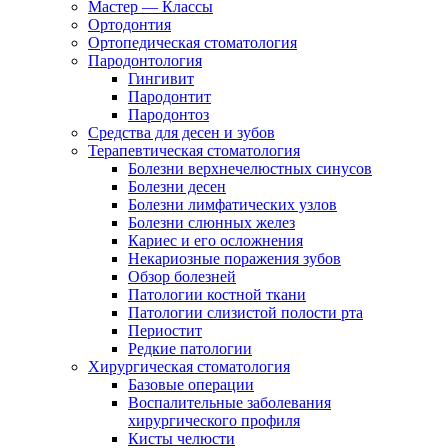
Мастер — Классы
Ортодонтия
Ортопедическая стоматология
Пародонтология
Гингивит
Пародонтит
Пародонтоз
Средства для десен и зубов
Терапевтическая стоматология
Болезни верхнечелюстных синусов
Болезни десен
Болезни лимфатических узлов
Болезни слюнных желез
Кариес и его осложнения
Некариозные поражения зубов
Обзор болезней
Патологии костной ткани
Патологии слизистой полости рта
Периостит
Редкие патологии
Хирургическая стоматология
Базовые операции
Воспалительные заболевания
хирургического профиля
Кисты челюсти