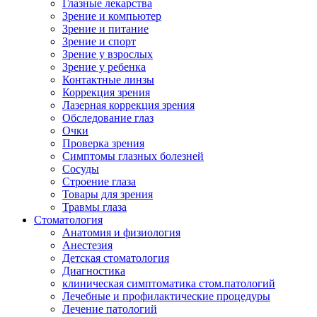
Глазные лекарства
Зрение и компьютер
Зрение и питание
Зрение и спорт
Зрение у взрослых
Зрение у ребенка
Контактные линзы
Коррекция зрения
Лазерная коррекция зрения
Обследование глаз
Очки
Проверка зрения
Симптомы глазных болезней
Сосуды
Строение глаза
Товары для зрения
Травмы глаза
Стоматология
Анатомия и физиология
Анестезия
Детская стоматология
Диагностика
клиническая симптоматика стом.патологий
Лечебные и профилактические процедуры
Лечение патологий