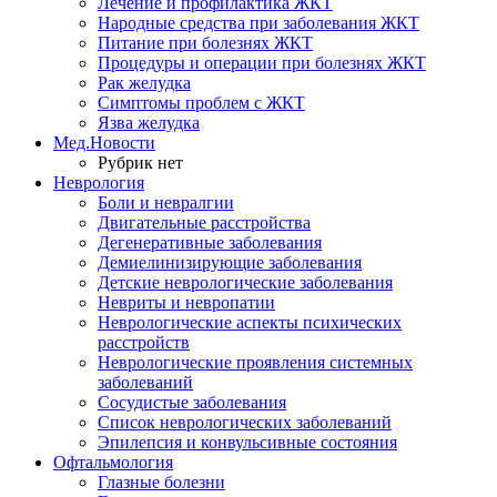
Лечение и профилактика ЖКТ
Народные средства при заболевания ЖКТ
Питание при болезнях ЖКТ
Процедуры и операции при болезнях ЖКТ
Рак желудка
Симптомы проблем с ЖКТ
Язва желудка
Мед.Новости
Рубрик нет
Неврология
Боли и невралгии
Двигательные расстройства
Дегенеративные заболевания
Демиелинизирующие заболевания
Детские неврологические заболевания
Невриты и невропатии
Неврологические аспекты психических
расстройств
Неврологические проявления системных
заболеваний
Сосудистые заболевания
Список неврологических заболеваний
Эпилепсия и конвульсивные состояния
Офтальмология
Глазные болезни