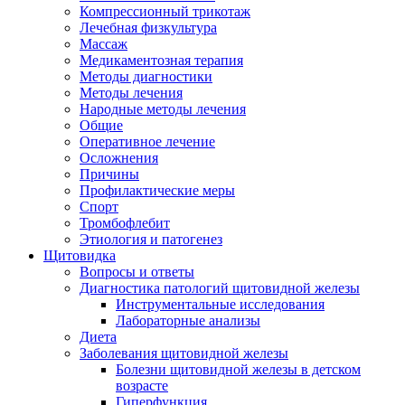
Компрессионный трикотаж
Лечебная физкультура
Массаж
Медикаментозная терапия
Методы диагностики
Методы лечения
Народные методы лечения
Общие
Оперативное лечение
Осложнения
Причины
Профилактические меры
Спорт
Тромбофлебит
Этиология и патогенез
Щитовидка
Вопросы и ответы
Диагностика патологий щитовидной железы
Инструментальные исследования
Лабораторные анализы
Диета
Заболевания щитовидной железы
Болезни щитовидной железы в детском
возрасте
Гиперфункция