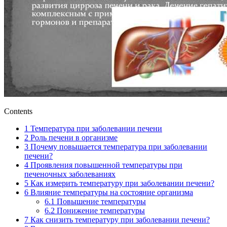
Contents
1
Температура при заболевании печени
2
Роль печени в организме
3
Почему повышается температура при заболевании
печени?
4
Проявления повышенной температуры при
печеночных заболеваниях
5
Как измерить температуру при заболевании печени?
6
Влияние температуры на состояние организма
6.1
Повышение температуры
6.2
Понижение температуры
7
Как снизить температуру при заболевании печени?