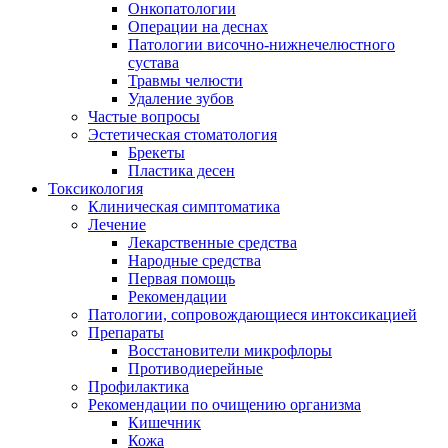
Онкопатологии
Операции на деснах
Патологии височно-нижнечелюстного
сустава
Травмы челюсти
Удаление зубов
Частые вопросы
Эстетическая стоматология
Брекеты
Пластика десен
Токсикология
Клиническая симптоматика
Лечение
Лекарственные средства
Народные средства
Первая помощь
Рекомендации
Патологии, сопровождающиеся интоксикацией
Препараты
Восстановители микрофлоры
Противодиерейные
Профилактика
Рекомендации по очищению организма
Кишечник
Кожа