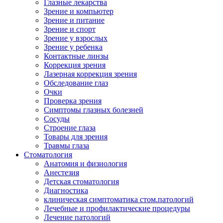
Глазные лекарства
Зрение и компьютер
Зрение и питание
Зрение и спорт
Зрение у взрослых
Зрение у ребенка
Контактные линзы
Коррекция зрения
Лазерная коррекция зрения
Обследование глаз
Очки
Проверка зрения
Симптомы глазных болезней
Сосуды
Строение глаза
Товары для зрения
Травмы глаза
Стоматология
Анатомия и физиология
Анестезия
Детская стоматология
Диагностика
клиническая симптоматика стом.патологий
Лечебные и профилактические процедуры
Лечение патологий