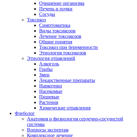
Очищение организма
Печень и почки
Сосуды
Токсикоз
Cимптоматика
Виды токсикозов
Лечение токсикозов
Общие понятия
Токсикоз при беременности
Этиология токсикозов
Этиология отравлений
Алкоголь
Грибы
Змеи
Лекарственные препараты
Наркотики
Насекомые
Пищевые
Растения
Химические отравления
Флеболог
Анатомия и физиология сердечно-сосудистой
системы
Вопросы экспертам
Комплексное лечение