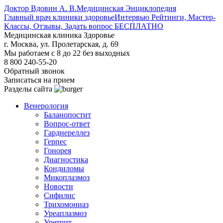
Доктор Вдовин А. В.
Медицинская Энциклопедия
Главный врач клиники здоровье
Интервью Рейтинги, Мастер-
Классы, Отзывы, Задать вопрос БЕСПЛАТНО
Медицинская клиника Здоровье
г. Москва, ул. Пролетарская, д. 69
Мы работаем с 8 до 22 без выходных
8 800 240-55-20
Обратный звонок
Записаться на прием
Разделы сайта
Венерология
Баланопостит
Вопрос-ответ
Гарднереллез
Герпес
Гонорея
Диагностика
Кондиломы
Микоплазмоз
Новости
Сифилис
Трихомониаз
Уреаплазмоз
Уретрит