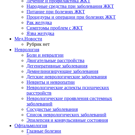
Лечение и профилактика ЖКТ
Народные средства при заболевания ЖКТ
Питание при болезнях ЖКТ
Процедуры и операции при болезнях ЖКТ
Рак желудка
Симптомы проблем с ЖКТ
Язва желудка
Мед.Новости
Рубрик нет
Неврология
Боли и невралгии
Двигательные расстройства
Дегенеративные заболевания
Демиелинизирующие заболевания
Детские неврологические заболевания
Невриты и невропатии
Неврологические аспекты психических
расстройств
Неврологические проявления системных
заболеваний
Сосудистые заболевания
Список неврологических заболеваний
Эпилепсия и конвульсивные состояния
Офтальмология
Глазные болезни