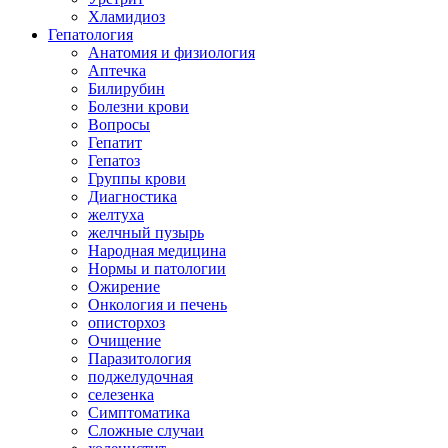
Хламидиоз
Гепатология
Анатомия и физиология
Аптечка
Билирубин
Болезни крови
Вопросы
Гепатит
Гепатоз
Группы крови
Диагностика
желтуха
желчный пузырь
Народная медицина
Нормы и патологии
Ожирение
Онкология и печень
описторхоз
Очищение
Паразитология
поджелудочная
селезенка
Симптоматика
Сложные случаи