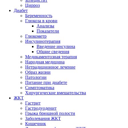
холецистит
Цирроз
Диабет
Беременность
Глюкоза в крови
Анализы
Показатели
Глюкометр
Инсулинотерапия
Введение инсулина
Общие сведения
Медикаментозная терапия
Народная медицина
Нетрадиционное лечение
Образ жизни
Патологии
Питание при диабете
Симптоматика
Хирургические вмешательства
ЖКТ
Гастрит
Гастродуоденит
Грыжа брюшной полости
Заболевания ЖКТ
Кишечник