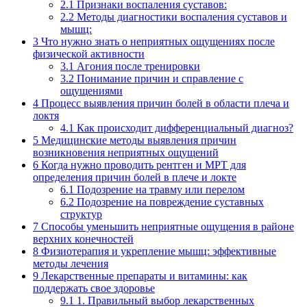
2.1
Признаки воспаления суставов:
2.2
Методы диагностики воспаления суставов и
мышц:
3
Что нужно знать о неприятных ощущениях после
физической активности
3.1
Агония после тренировки
3.2
Понимание причин и справление с
ощущениями
4
Процесс выявления причин болей в области плеча и
локтя
4.1
Как происходит дифференциальный диагноз?
5
Медицинские методы выявления причин
возникновения неприятных ощущений
6
Когда нужно проводить рентген и МРТ для
определения причин болей в плече и локте
6.1
Подозрение на травму или перелом
6.2
Подозрение на повреждение суставных
структур
7
Способы уменьшить неприятные ощущения в районе
верхних конечностей
8
Физиотерапия и укрепление мышц: эффективные
методы лечения
9
Лекарственные препараты и витамины: как
поддержать свое здоровье
9.1
1. Правильный выбор лекарственных