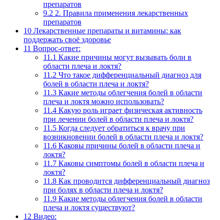
препаратов
9.2
2. Правила применения лекарственных
препаратов
10
Лекарственные препараты и витамины: как
поддержать своё здоровье
11
Вопрос-ответ:
11.1
Какие причины могут вызывать боли в
области плеча и локтя?
11.2
Что такое дифференциальный диагноз для
болей в области плеча и локтя?
11.3
Какие методы облегчения болей в области
плеча и локтя можно использовать?
11.4
Какую роль играет физическая активность
при лечении болей в области плеча и локтя?
11.5
Когда следует обратиться к врачу при
возникновении болей в области плеча и локтя?
11.6
Каковы причины болей в области плеча и
локтя?
11.7
Каковы симптомы болей в области плеча и
локтя?
11.8
Как проводится дифференциальный диагноз
при болях в области плеча и локтя?
11.9
Какие методы облегчения болей в области
плеча и локтя существуют?
12
Видео: