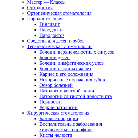
Мастер — Классы
Ортодонтия
Ортопедическая стоматология
Пародонтология
Гингивит
Пародонтит
Пародонтоз
Средства для десен и зубов
Терапевтическая стоматология
Болезни верхнечелюстных синусов
Болезни десен
Болезни лимфатических узлов
Болезни слюнных желез
Кариес и его осложнения
Некариозные поражения зубов
Обзор болезней
Патологии костной ткани
Патологии слизистой полости рта
Периостит
Редкие патологии
Хирургическая стоматология
Базовые операции
Воспалительные заболевания
хирургического профиля
Кисты челюсти