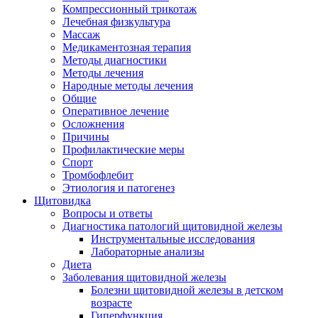
Компрессионный трикотаж
Лечебная физкультура
Массаж
Медикаментозная терапия
Методы диагностики
Методы лечения
Народные методы лечения
Общие
Оперативное лечение
Осложнения
Причины
Профилактические меры
Спорт
Тромбофлебит
Этиология и патогенез
Щитовидка
Вопросы и ответы
Диагностика патологий щитовидной железы
Инструментальные исследования
Лабораторные анализы
Диета
Заболевания щитовидной железы
Болезни щитовидной железы в детском
возрасте
Гиперфункция