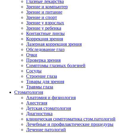
Глазные лекарства
Зрение и компьютер
Зрение и питание
Зрение и спорт
Зрение у взрослых
Зрение у ребенка
Контактные линзы
Коррекция зрения
Лазерная коррекция зрения
Обследование глаз
Очки
Проверка зрения
Симптомы глазных болезней
Сосуды
Строение глаза
Товары для зрения
Травмы глаза
Стоматология
Анатомия и физиология
Анестезия
Детская стоматология
Диагностика
клиническая симптоматика стом.патологий
Лечебные и профилактические процедуры
Лечение патологий