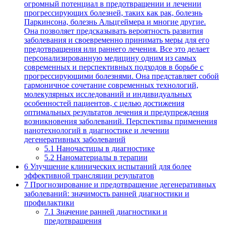
огромный потенциал в предотвращении и лечении
прогрессирующих болезней, таких как рак, болезнь
Паркинсона, болезнь Альцгеймера и многие другие.
Она позволяет предсказывать вероятность развития
заболевания и своевременно принимать меры для его
предотвращения или раннего лечения. Все это делает
персонализированную медицину одним из самых
современных и перспективных подходов в борьбе с
прогрессирующими болезнями. Она представляет собой
гармоничное сочетание современных технологий,
молекулярных исследований и индивидуальных
особенностей пациентов, с целью достижения
оптимальных результатов лечения и предупреждения
возникновения заболеваний. Перспективы применения
нанотехнологий в диагностике и лечении
дегенеративных заболеваний
5.1
Наночастицы в диагностике
5.2
Наноматериалы в терапии
6
Улучшение клинических испытаний для более
эффективной трансляции результатов
7
Прогнозирование и предотвращение дегенеративных
заболеваний: значимость ранней диагностики и
профилактики
7.1
Значение ранней диагностики и
предотвращения