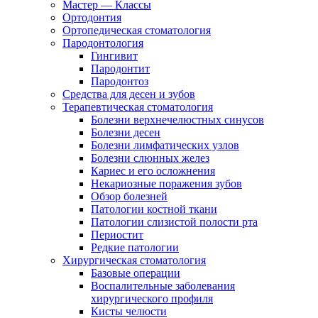
Мастер — Классы
Ортодонтия
Ортопедическая стоматология
Пародонтология
Гингивит
Пародонтит
Пародонтоз
Средства для десен и зубов
Терапевтическая стоматология
Болезни верхнечелюстных синусов
Болезни десен
Болезни лимфатических узлов
Болезни слюнных желез
Кариес и его осложнения
Некариозные поражения зубов
Обзор болезней
Патологии костной ткани
Патологии слизистой полости рта
Периостит
Редкие патологии
Хирургическая стоматология
Базовые операции
Воспалительные заболевания
хирургического профиля
Кисты челюсти