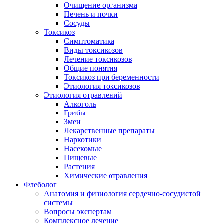
Очищение организма
Печень и почки
Сосуды
Токсикоз
Cимптоматика
Виды токсикозов
Лечение токсикозов
Общие понятия
Токсикоз при беременности
Этиология токсикозов
Этиология отравлений
Алкоголь
Грибы
Змеи
Лекарственные препараты
Наркотики
Насекомые
Пищевые
Растения
Химические отравления
Флеболог
Анатомия и физиология сердечно-сосудистой
системы
Вопросы экспертам
Комплексное лечение