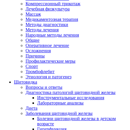
Компрессионный трикотаж
Лечебная физкультура
Массаж
Медикаментозная терапия
Методы диагностики
Методы лечения
Народные методы лечения
Общие
Оперативное лечение
Осложнения
Причины
Профилактические меры
Спорт
Тромбофлебит
Этиология и патогенез
Щитовидка
Вопросы и ответы
Диагностика патологий щитовидной железы
Инструментальные исследования
Лабораторные анализы
Диета
Заболевания щитовидной железы
Болезни щитовидной железы в детском
возрасте
Гиперфункция