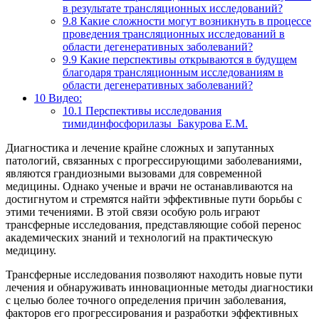
в результате трансляционных исследований?
9.8
Какие сложности могут возникнуть в процессе
проведения трансляционных исследований в
области дегенеративных заболеваний?
9.9
Какие перспективы открываются в будущем
благодаря трансляционным исследованиям в
области дегенеративных заболеваний?
10
Видео:
10.1
Перспективы исследования
тимидинфосфорилазы_Бакурова Е.М.
Диагностика и лечение крайне сложных и запутанных
патологий, связанных с прогрессирующими заболеваниями,
являются грандиозными вызовами для современной
медицины. Однако ученые и врачи не останавливаются на
достигнутом и стремятся найти эффективные пути борьбы с
этими течениями. В этой связи особую роль играют
трансферные исследования, представляющие собой перенос
академических знаний и технологий на практическую
медицину.
Трансферные исследования позволяют находить новые пути
лечения и обнаруживать инновационные методы диагностики
с целью более точного определения причин заболевания,
факторов его прогрессирования и разработки эффективных