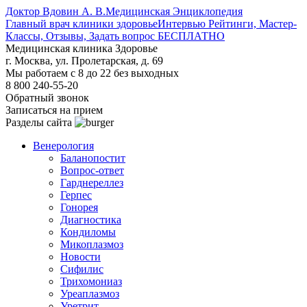
Доктор Вдовин А. В.
Медицинская Энциклопедия
Главный врач клиники здоровье
Интервью Рейтинги, Мастер-
Классы, Отзывы, Задать вопрос БЕСПЛАТНО
Медицинская клиника Здоровье
г. Москва, ул. Пролетарская, д. 69
Мы работаем с 8 до 22 без выходных
8 800 240-55-20
Обратный звонок
Записаться на прием
Разделы сайта
Венерология
Баланопостит
Вопрос-ответ
Гарднереллез
Герпес
Гонорея
Диагностика
Кондиломы
Микоплазмоз
Новости
Сифилис
Трихомониаз
Уреаплазмоз
Уретрит