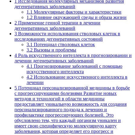
1
Исследования молекулярных механизмов развития
дегенеративных заболеваний
1.1
Молекулярные факторы и характеристики
1.2
Влияние окружающей среды и образа жизни
2
Применение генной терапии в лечении
дегенеративных заболеваний
3
Возможности использования стволовых клеток в
исследованиях дегенеративных состояний
3.1
Потенциал стволовых клеток
3.2
Вызовы и проблемы
4
Роль искусственного интеллекта в прогнозировании и
лечении дегенеративных заболеваний
4.1
Прогнозирование заболеваний с помощью
искусственного интеллекта
4.2
Использование искусственного интеллекта в
лечении
5
Потенциал персонализированной медицины в борьбе
с прогрессирующими болезнями Развитие новых
методов и технологий в области медицины
предоставляет уникальную возможность для создания
персонализированного подхода к лечению и
профилактике прогрессирующих болезней. Это
обусловлено тем, что каждый организм уникален и
имеет свою специфическую молекулярную карту
заболевания, которая определяет его прогресс и