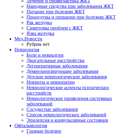
Лечение и профилактика ЖКТ
Народные средства при заболевания ЖКТ
Питание при болезнях ЖКТ
Процедуры и операции при болезнях ЖКТ
Рак желудка
Симптомы проблем с ЖКТ
Язва желудка
Мед.Новости
Рубрик нет
Неврология
Боли и невралгии
Двигательные расстройства
Дегенеративные заболевания
Демиелинизирующие заболевания
Детские неврологические заболевания
Невриты и невропатии
Неврологические аспекты психических
расстройств
Неврологические проявления системных
заболеваний
Сосудистые заболевания
Список неврологических заболеваний
Эпилепсия и конвульсивные состояния
Офтальмология
Глазные болезни