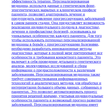
эффективность терапии. Персонализированная
медицина, используя данные о генетическом фоне,
эпигенетических маркерах и клиническом профиле
пациента, позволяет адаптировать лечение и
предупредить появление прогрессирующих заболеваний
в самом раннем стадии. Она предоставляет возможность
реализации индивидуального подхода в диагностике,
лечении и профилактике болезней, основываясь на
уникальных особенностях каждого пациента. Для того
чтобы использовать потенциал персонализированной
медицины в борьбе с прогрессирующими болезнями,
необходимо разработать инновационные методы
диагностики, которые в полной мере претерпевают все
особенности и требования конкретного пациента. Это
включает в себя проведение детального генетического
анализа, молекулярных исследований и сбора
информации о предрасположенности к различным
заболеваниям. Персонализированная медицина также
требует совершенствования информационных
технологий и аналитических методик для обработки и
интерпретации большого объема данных, собранных о
пациентах. Это позволит автоматизировать процесс
принятия решений врачами, учитывая индивидуальные
особенности пациента и возможный прогноз развития
заболеваний. Персонализированная медицина имеет