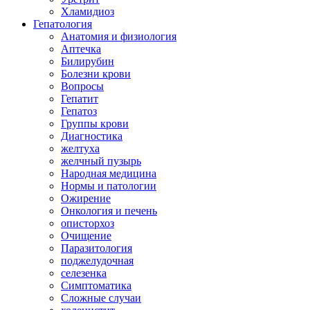
Хламидиоз
Гепатология
Анатомия и физиология
Аптечка
Билирубин
Болезни крови
Вопросы
Гепатит
Гепатоз
Группы крови
Диагностика
желтуха
желчный пузырь
Народная медицина
Нормы и патологии
Ожирение
Онкология и печень
описторхоз
Очищение
Паразитология
поджелудочная
селезенка
Симптоматика
Сложные случаи