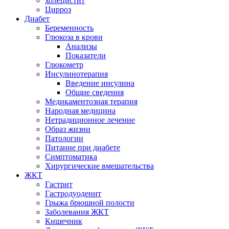
холецистит
Цирроз
Диабет
Беременность
Глюкоза в крови
Анализы
Показатели
Глюкометр
Инсулинотерапия
Введение инсулина
Общие сведения
Медикаментозная терапия
Народная медицина
Нетрадиционное лечение
Образ жизни
Патологии
Питание при диабете
Симптоматика
Хирургические вмешательства
ЖКТ
Гастрит
Гастродуоденит
Грыжа брюшной полости
Заболевания ЖКТ
Кишечник