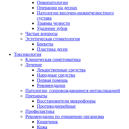
Онкопатологии
Операции на деснах
Патологии височно-нижнечелюстного
сустава
Травмы челюсти
Удаление зубов
Частые вопросы
Эстетическая стоматология
Брекеты
Пластика десен
Токсикология
Клиническая симптоматика
Лечение
Лекарственные средства
Народные средства
Первая помощь
Рекомендации
Патологии, сопровождающиеся интоксикацией
Препараты
Восстановители микрофлоры
Противодиерейные
Профилактика
Рекомендации по очищению организма
Кишечник
Кожа