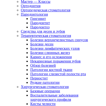
Мастер — Классы
Ортодонтия
Ортопедическая стоматология
Пародонтология
Гингивит
Пародонтит
Пародонтоз
Средства для десен и зубов
Терапевтическая стоматология
Болезни верхнечелюстных синусов
Болезни десен
Болезни лимфатических узлов
Болезни слюнных желез
Кариес и его осложнения
Некариозные поражения зубов
Обзор болезней
Патологии костной ткани
Патологии слизистой полости рта
Периостит
Редкие патологии
Хирургическая стоматология
Базовые операции
Воспалительные заболевания
хирургического профиля
Кисты челюсти