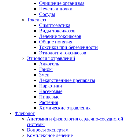
Очищение организма
Печень и почки
Сосуды
Токсикоз
Cимптоматика
Виды токсикозов
Лечение токсикозов
Общие понятия
Токсикоз при беременности
Этиология токсикозов
Этиология отравлений
Алкоголь
Грибы
Змеи
Лекарственные препараты
Наркотики
Насекомые
Пищевые
Растения
Химические отравления
Флеболог
Анатомия и физиология сердечно-сосудистой
системы
Вопросы экспертам
Комплексное лечение