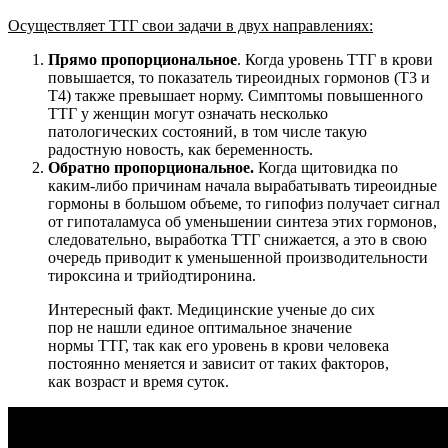
Осуществляет ТТГ свои задачи в двух направлениях:
Прямо пропорциональное
. Когда уровень ТТГ в крови
повышается, то показатель тиреоидных гормонов (Т3 и
Т4) также превышает норму. Симптомы повышенного
ТТГ у женщин могут означать несколько
патологических состояний, в том числе такую
радостную новость, как беременность.
Обратно пропорциональное.
Когда щитовидка по
каким-либо причинам начала вырабатывать тиреоидные
гормоны в большом объеме, то гипофиз получает сигнал
от гипоталамуса об уменьшении синтеза этих гормонов,
следовательно, выработка ТТГ снижается, а это в свою
очередь приводит к уменьшенной производительности
тироксина и трийодтиронина.
Интересный факт. Медицинские ученые до сих
пор не нашли единое оптимальное значение
нормы ТТГ, так как его уровень в крови человека
постоянно меняется и зависит от таких факторов,
как возраст и время суток.