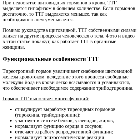
При недостатке щитовидных гормонов в крови, ТТГ
выделяется гипофизом в большем количестве. Если гормонов
достаточно, то ТТГ выделяется меньшее, так как
необходимость нем уменьшается.
Помимо руководства щитовидкой, ТТГ собственными силами
влияет на другие процессы человеческого тела. Фото и видео
в этой статье покажут, как работает ТТГ в организме
женщины.
Функциональные особенности ТТГ
Тиреотропный гормон увеличивает снабжение щитовидной
железы кровотоком, вследствие этого процесса свободные
молекулы йода из крови легко всасываются и усваиваются,
что обеспечивает необходимое содержание трийодтиронина.
Гормон ТТГ выполняет много функций:
стимулирует выработку тиреоидных гормонов
(тироксина, трийодтиронина);
участвует в синтезе белков, углеводов, жиров;
нормализует функцию сердца и сосудов;
отвечает за работу репродуктивной функции;
нормализует психосоматические реакции.