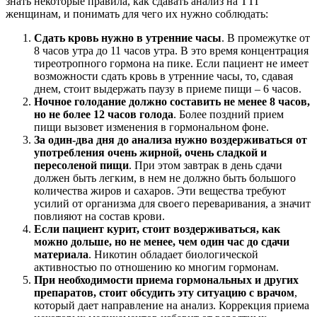
знать некоторые правила, как сдавать анализ на ТТГ
женщинам, и понимать для чего их нужно соблюдать:
Сдать кровь нужно в утренние часы
. В промежутке от
8 часов утра до 11 часов утра. В это время концентрация
тиреотропного гормона на пике. Если пациент не имеет
возможности сдать кровь в утренние часы, то, сдавая
днем, стоит выдержать паузу в приеме пищи – 6 часов.
Ночное голодание должно составить не менее 8 часов,
но не более 12 часов голода
. Более поздний прием
пищи вызовет изменения в гормональном фоне.
За один-два дня до анализа нужно воздерживаться от
употребления очень жирной, очень сладкой и
пересоленой пищи
. При этом завтрак в день сдачи
должен быть легким, в нем не должно быть большого
количества жиров и сахаров. Эти вещества требуют
усилий от организма для своего переваривания, а значит
повлияют на состав крови.
Если пациент курит, стоит воздерживаться, как
можно дольше, но не менее, чем один час до сдачи
материала
. Никотин обладает биологической
активностью по отношению ко многим гормонам.
При необходимости приема гормональных и других
препаратов, стоит обсудить эту ситуацию с врачом
,
который дает направление на анализ. Коррекция приема