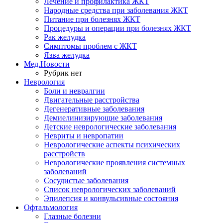
Лечение и профилактика ЖКТ
Народные средства при заболевания ЖКТ
Питание при болезнях ЖКТ
Процедуры и операции при болезнях ЖКТ
Рак желудка
Симптомы проблем с ЖКТ
Язва желудка
Мед.Новости
Рубрик нет
Неврология
Боли и невралгии
Двигательные расстройства
Дегенеративные заболевания
Демиелинизирующие заболевания
Детские неврологические заболевания
Невриты и невропатии
Неврологические аспекты психических
расстройств
Неврологические проявления системных
заболеваний
Сосудистые заболевания
Список неврологических заболеваний
Эпилепсия и конвульсивные состояния
Офтальмология
Глазные болезни