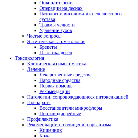
Онкопатологии
Операции на деснах
Патологии височно-нижнечелюстного
сустава
Травмы челюсти
Удаление зубов
Частые вопросы
Эстетическая стоматология
Брекеты
Пластика десен
Токсикология
Клиническая симптоматика
Лечение
Лекарственные средства
Народные средства
Первая помощь
Рекомендации
Патологии, сопровождающиеся интоксикацией
Препараты
Восстановители микрофлоры
Противодиерейные
Профилактика
Рекомендации по очищению организма
Кишечник
Кожа