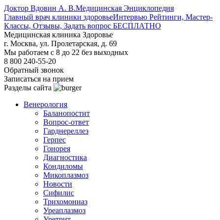
Доктор Вдовин А. В.
Медицинская Энциклопедия
Главный врач клиники здоровье
Интервью Рейтинги, Мастер-
Классы, Отзывы, Задать вопрос БЕСПЛАТНО
Медицинская клиника Здоровье
г. Москва, ул. Пролетарская, д. 69
Мы работаем с 8 до 22 без выходных
8 800 240-55-20
Обратный звонок
Записаться на прием
Разделы сайта
Венерология
Баланопостит
Вопрос-ответ
Гарднереллез
Герпес
Гонорея
Диагностика
Кондиломы
Микоплазмоз
Новости
Сифилис
Трихомониаз
Уреаплазмоз
Уретрит