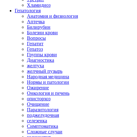
Хламидиоз
Гепатология
Анатомия и физиология
Аптечка
Билирубин
Болезни крови
Вопросы
Гепатит
Гепатоз
Группы крови
Диагностика
желтуха
желчный пузырь
Народная медицина
Нормы и патологии
Ожирение
Онкология и печень
описторхоз
Очищение
Паразитология
поджелудочная
селезенка
Симптоматика
Сложные случаи