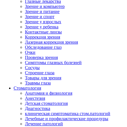
Глазные лекарства
Зрение и компьютер
Зрение и питание
Зрение и спорт
Зрение у взрослых
Зрение у ребенка
Контактные линзы
Коррекция зрения
Лазерная коррекция зрения
Обследование глаз
Очки
Проверка зрения
Симптомы глазных болезней
Сосуды
Строение глаза
Товары для зрения
Травмы глаза
Стоматология
Анатомия и физиология
Анестезия
Детская стоматология
Диагностика
клиническая симптоматика стом.патологий
Лечебные и профилактические процедуры
Лечение патологий