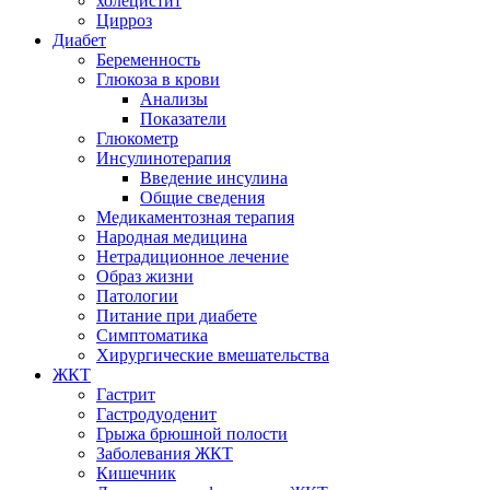
холецистит
Цирроз
Диабет
Беременность
Глюкоза в крови
Анализы
Показатели
Глюкометр
Инсулинотерапия
Введение инсулина
Общие сведения
Медикаментозная терапия
Народная медицина
Нетрадиционное лечение
Образ жизни
Патологии
Питание при диабете
Симптоматика
Хирургические вмешательства
ЖКТ
Гастрит
Гастродуоденит
Грыжа брюшной полости
Заболевания ЖКТ
Кишечник