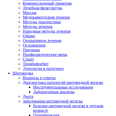
Компрессионный трикотаж
Лечебная физкультура
Массаж
Медикаментозная терапия
Методы диагностики
Методы лечения
Народные методы лечения
Общие
Оперативное лечение
Осложнения
Причины
Профилактические меры
Спорт
Тромбофлебит
Этиология и патогенез
Щитовидка
Вопросы и ответы
Диагностика патологий щитовидной железы
Инструментальные исследования
Лабораторные анализы
Диета
Заболевания щитовидной железы
Болезни щитовидной железы в детском
возрасте
Гиперфункция