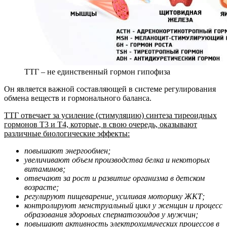
ТТГ – не единственный гормон гипофиза
Он является важной составляющей в системе регулирования
обмена веществ и гормонального баланса.
ТТГ отвечает за усиление (стимуляцию) синтеза тиреоидных
гормонов Т3 и Т4, которые, в свою очередь, оказывают
различные биологические эффекты:
повышают энергообмен;
увеличивают объем производства белка и некоторых
витаминов;
отвечают за рост и развитие организма в детском
возрасте;
регулируют пищеварение, усиливая моторику ЖКТ;
контролируют менструальный цикл у женщин и процесс
образования здоровых сперматозоидов у мужчин;
повышают активность электрохимических процессов в