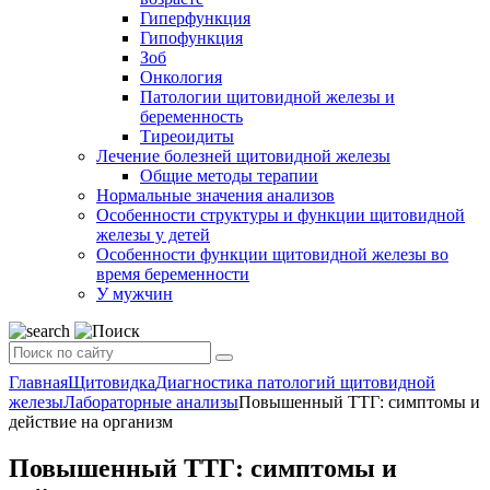
Гиперфункция
Гипофункция
Зоб
Онкология
Патологии щитовидной железы и
беременность
Тиреоидиты
Лечение болезней щитовидной железы
Общие методы терапии
Нормальные значения анализов
Особенности структуры и функции щитовидной
железы у детей
Особенности функции щитовидной железы во
время беременности
У мужчин
Главная
Щитовидка
Диагностика патологий щитовидной
железы
Лабораторные анализы
Повышенный ТТГ: симптомы и
действие на организм
Повышенный ТТГ: симптомы и