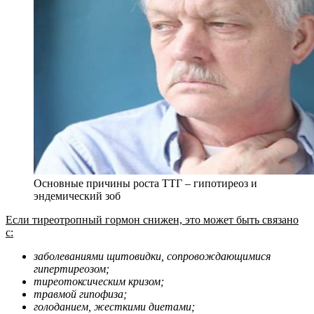
Основные причины роста ТТГ – гипотиреоз и
эндемический зоб
Если тиреотропный гормон снижен, это может быть связано
с:
заболеваниями щитовидки, сопровождающимися
гипертиреозом;
тиреотоксическим кризом;
травмой гипофиза;
голоданием, жесткими диетами;