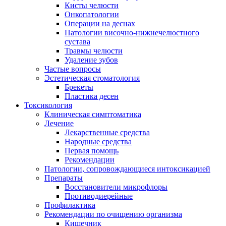
Кисты челюсти
Онкопатологии
Операции на деснах
Патологии височно-нижнечелюстного
сустава
Травмы челюсти
Удаление зубов
Частые вопросы
Эстетическая стоматология
Брекеты
Пластика десен
Токсикология
Клиническая симптоматика
Лечение
Лекарственные средства
Народные средства
Первая помощь
Рекомендации
Патологии, сопровождающиеся интоксикацией
Препараты
Восстановители микрофлоры
Противодиерейные
Профилактика
Рекомендации по очищению организма
Кишечник