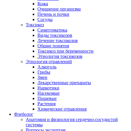
Кожа
Очищение организма
Печень и почки
Сосуды
Токсикоз
Cимптоматика
Виды токсикозов
Лечение токсикозов
Общие понятия
Токсикоз при беременности
Этиология токсикозов
Этиология отравлений
Алкоголь
Грибы
Змеи
Лекарственные препараты
Наркотики
Насекомые
Пищевые
Растения
Химические отравления
Флеболог
Анатомия и физиология сердечно-сосудистой
системы
Вопросы экспертам