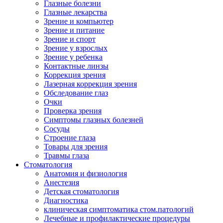
Глазные болезни
Глазные лекарства
Зрение и компьютер
Зрение и питание
Зрение и спорт
Зрение у взрослых
Зрение у ребенка
Контактные линзы
Коррекция зрения
Лазерная коррекция зрения
Обследование глаз
Очки
Проверка зрения
Симптомы глазных болезней
Сосуды
Строение глаза
Товары для зрения
Травмы глаза
Стоматология
Анатомия и физиология
Анестезия
Детская стоматология
Диагностика
клиническая симптоматика стом.патологий
Лечебные и профилактические процедуры