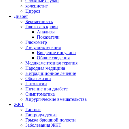
Сложные случаи
холецистит
Цирроз
Диабет
Беременность
Глюкоза в крови
Анализы
Показатели
Глюкометр
Инсулинотерапия
Введение инсулина
Общие сведения
Медикаментозная терапия
Народная медицина
Нетрадиционное лечение
Образ жизни
Патологии
Питание при диабете
Симптоматика
Хирургические вмешательства
ЖКТ
Гастрит
Гастродуоденит
Грыжа брюшной полости
Заболевания ЖКТ