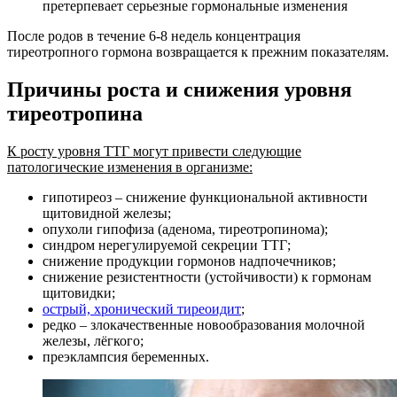
претерпевает серьезные гормональные изменения
После родов в течение 6-8 недель концентрация
тиреотропного гормона возвращается к прежним показателям.
Причины роста и снижения уровня
тиреотропина
К росту уровня ТТГ могут привести следующие
патологические изменения в организме:
гипотиреоз – снижение функциональной активности
щитовидной железы;
опухоли гипофиза (аденома, тиреотропинома);
синдром нерегулируемой секреции ТТГ;
снижение продукции гормонов надпочечников;
снижение резистентности (устойчивости) к гормонам
щитовидки;
острый, хронический тиреоидит
;
редко – злокачественные новообразования молочной
железы, лёгкого;
преэклампсия беременных.