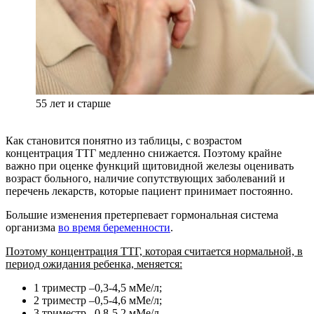
55 лет и старше
Как становится понятно из таблицы, с возрастом
концентрация ТТГ медленно снижается. Поэтому крайне
важно при оценке функций щитовидной железы оценивать
возраст больного, наличие сопутствующих заболеваний и
перечень лекарств, которые пациент принимает постоянно.
Большие изменения претерпевает гормональная система
организма
во время беременности
.
Поэтому концентрация ТТГ, которая считается нормальной, в
период ожидания ребенка, меняется:
1 триместр –0,3-4,5 мМе/л;
2 триместр –0,5-4,6 мМе/л;
3 триместр –0,8-5,2 мМе/л.