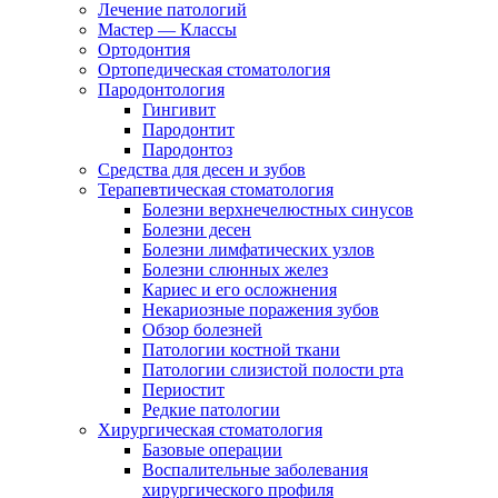
Лечение патологий
Мастер — Классы
Ортодонтия
Ортопедическая стоматология
Пародонтология
Гингивит
Пародонтит
Пародонтоз
Средства для десен и зубов
Терапевтическая стоматология
Болезни верхнечелюстных синусов
Болезни десен
Болезни лимфатических узлов
Болезни слюнных желез
Кариес и его осложнения
Некариозные поражения зубов
Обзор болезней
Патологии костной ткани
Патологии слизистой полости рта
Периостит
Редкие патологии
Хирургическая стоматология
Базовые операции
Воспалительные заболевания
хирургического профиля