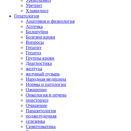
Уреаплазмоз
Уретрит
Хламидиоз
Гепатология
Анатомия и физиология
Аптечка
Билирубин
Болезни крови
Вопросы
Гепатит
Гепатоз
Группы крови
Диагностика
желтуха
желчный пузырь
Народная медицина
Нормы и патологии
Ожирение
Онкология и печень
описторхоз
Очищение
Паразитология
поджелудочная
селезенка
Симптоматика