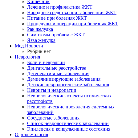
Кишечник
Лечение и профилактика ЖКТ
Народные средства при заболевания ЖКТ
Питание при болезнях ЖКТ
Процедуры и операции при болезнях ЖКТ
Рак желудка
Симптомы проблем с ЖКТ
Язва желудка
Мед.Новости
Рубрик нет
Неврология
Боли и невралгии
Двигательные расстройства
Дегенеративные заболевания
Демиелинизирующие заболевания
Детские неврологические заболевания
Невриты и невропатии
Неврологические аспекты психических
расстройств
Неврологические проявления системных
заболеваний
Сосудистые заболевания
Список неврологических заболеваний
Эпилепсия и конвульсивные состояния
Офтальмология