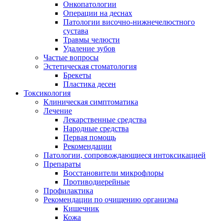
Онкопатологии
Операции на деснах
Патологии височно-нижнечелюстного
сустава
Травмы челюсти
Удаление зубов
Частые вопросы
Эстетическая стоматология
Брекеты
Пластика десен
Токсикология
Клиническая симптоматика
Лечение
Лекарственные средства
Народные средства
Первая помощь
Рекомендации
Патологии, сопровождающиеся интоксикацией
Препараты
Восстановители микрофлоры
Противодиерейные
Профилактика
Рекомендации по очищению организма
Кишечник
Кожа