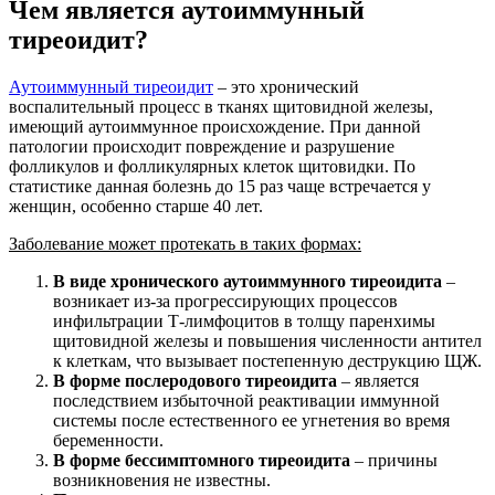
Чем является аутоиммунный
тиреоидит?
Аутоиммунный тиреоидит
– это хронический
воспалительный процесс в тканях щитовидной железы,
имеющий аутоиммунное происхождение. При данной
патологии происходит повреждение и разрушение
фолликулов и фолликулярных клеток щитовидки. По
статистике данная болезнь до 15 раз чаще встречается у
женщин, особенно старше 40 лет.
Заболевание может протекать в таких формах:
В виде хронического аутоиммунного тиреоидита
–
возникает из-за прогрессирующих процессов
инфильтрации Т-лимфоцитов в толщу паренхимы
щитовидной железы и повышения численности антител
к клеткам, что вызывает постепенную деструкцию ЩЖ.
В форме послеродового тиреоидита
– является
последствием избыточной реактивации иммунной
системы после естественного ее угнетения во время
беременности.
В форме бессимптомного тиреоидита
– причины
возникновения не известны.