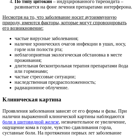
По типу цитокин
– индуцированного тиреоидита –
развивается на фоне лечения препаратами интерферона.
Несмотря на то, что заболевание носит аутоиммунную
природу, имеются факторы, которые могут спровоцировать
его возникновение:
частые вирусные заболевания;
наличие хронических очагов инфекции в ушах, носу,
горле или полости рта;
неблагоприятная экологическая обстановка в месте
проживания;
длительная бесконтрольная терапия препаратами йода
или гормонами;
частые стрессовые ситуации;
наследственная предрасположенность;
радиационное облучение.
Клиническая картина
Проявления заболевания зависят от его формы и фазы. При
наличии выраженной клинической картины наблюдаются
боли в щитовидной железе
, незначительное ее увеличение,
ощущение кома в горле, чувство сдавливания горла,
суставные боли. На протяжении первых лет заболевание