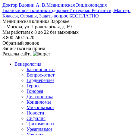
Доктор Вдовин А. В.
Медицинская Энциклопедия
Главный врач клиники здоровье
Интервью Рейтинги, Мастер-
Классы, Отзывы, Задать вопрос БЕСПЛАТНО
Медицинская клиника Здоровье
г. Москва, ул. Пролетарская, д. 69
Мы работаем с 8 до 22 без выходных
8 800 240-55-20
Обратный звонок
Записаться на прием
Разделы сайта
Венерология
Баланопостит
Вопрос-ответ
Гарднереллез
Герпес
Гонорея
Диагностика
Кондиломы
Микоплазмоз
Новости
Сифилис
Трихомониаз
Уреаплазмоз
Уретрит