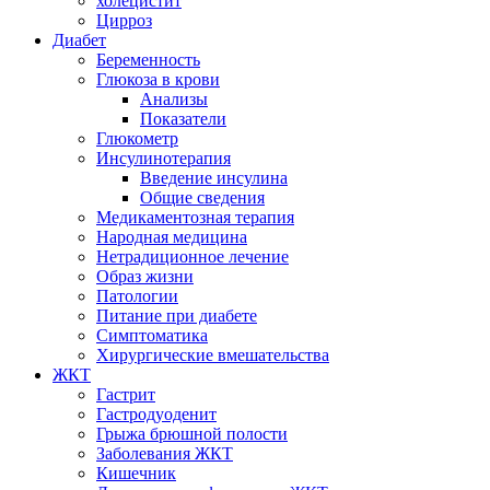
холецистит
Цирроз
Диабет
Беременность
Глюкоза в крови
Анализы
Показатели
Глюкометр
Инсулинотерапия
Введение инсулина
Общие сведения
Медикаментозная терапия
Народная медицина
Нетрадиционное лечение
Образ жизни
Патологии
Питание при диабете
Симптоматика
Хирургические вмешательства
ЖКТ
Гастрит
Гастродуоденит
Грыжа брюшной полости
Заболевания ЖКТ
Кишечник