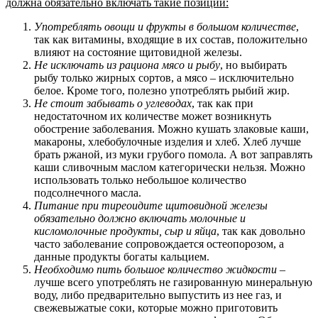
должна обязательно включать такие позиции:
Употреблять овощи и фрукты в большом количестве
,
так как витамины, входящие в их состав, положительно
влияют на состояние щитовидной железы.
Не исключать из рациона мясо и рыбу
, но выбирать
рыбу только жирных сортов, а мясо – исключительно
белое. Кроме того, полезно употреблять рыбий жир.
Не стоит забывать о углеводах
, так как при
недостаточном их количестве может возникнуть
обострение заболевания. Можно кушать злаковые каши,
макароны, хлебобулочные изделия и хлеб. Хлеб лучше
брать ржаной, из муки грубого помола. А вот заправлять
каши сливочным маслом категорически нельзя. Можно
использовать только небольшое количество
подсолнечного масла.
Питание при тиреоидите щитовидной железы
обязательно должно включать молочные и
кисломолочные продукты, сыр и яйца
, так как довольно
часто заболевание сопровождается остеопорозом, а
данные продукты богаты кальцием.
Необходимо пить большое количество жидкости
–
лучше всего употреблять не газированную минеральную
воду, либо предварительно выпустить из нее газ, и
свежевыжатые соки, которые можно приготовить