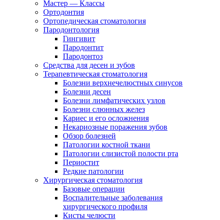
Мастер — Классы
Ортодонтия
Ортопедическая стоматология
Пародонтология
Гингивит
Пародонтит
Пародонтоз
Средства для десен и зубов
Терапевтическая стоматология
Болезни верхнечелюстных синусов
Болезни десен
Болезни лимфатических узлов
Болезни слюнных желез
Кариес и его осложнения
Некариозные поражения зубов
Обзор болезней
Патологии костной ткани
Патологии слизистой полости рта
Периостит
Редкие патологии
Хирургическая стоматология
Базовые операции
Воспалительные заболевания
хирургического профиля
Кисты челюсти