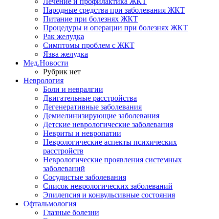
Лечение и профилактика ЖКТ
Народные средства при заболевания ЖКТ
Питание при болезнях ЖКТ
Процедуры и операции при болезнях ЖКТ
Рак желудка
Симптомы проблем с ЖКТ
Язва желудка
Мед.Новости
Рубрик нет
Неврология
Боли и невралгии
Двигательные расстройства
Дегенеративные заболевания
Демиелинизирующие заболевания
Детские неврологические заболевания
Невриты и невропатии
Неврологические аспекты психических
расстройств
Неврологические проявления системных
заболеваний
Сосудистые заболевания
Список неврологических заболеваний
Эпилепсия и конвульсивные состояния
Офтальмология
Глазные болезни