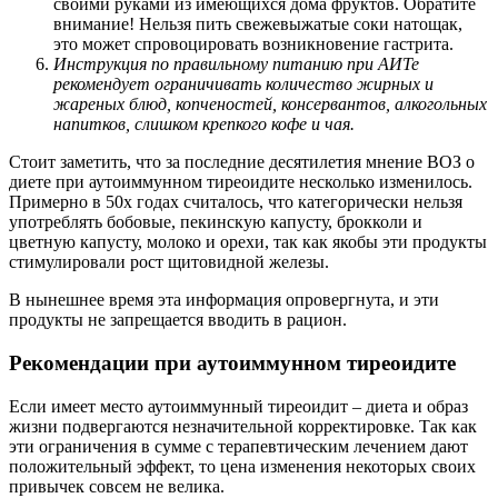
своими руками из имеющихся дома фруктов. Обратите
внимание! Нельзя пить свежевыжатые соки натощак,
это может спровоцировать возникновение гастрита.
Инструкция по правильному питанию при АИТе
рекомендует ограничивать количество жирных и
жареных блюд, копченостей, консервантов, алкогольных
напитков, слишком крепкого кофе и чая.
Стоит заметить, что за последние десятилетия мнение ВОЗ о
диете при аутоиммунном тиреоидите несколько изменилось.
Примерно в 50х годах считалось, что категорически нельзя
употреблять бобовые, пекинскую капусту, брокколи и
цветную капусту, молоко и орехи, так как якобы эти продукты
стимулировали рост щитовидной железы.
В нынешнее время эта информация опровергнута, и эти
продукты не запрещается вводить в рацион.
Рекомендации при аутоиммунном тиреоидите
Если имеет место аутоиммунный тиреоидит – диета и образ
жизни подвергаются незначительной корректировке. Так как
эти ограничения в сумме с терапевтическим лечением дают
положительный эффект, то цена изменения некоторых своих
привычек совсем не велика.