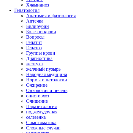
Хламидиоз
Гепатология
Анатомия и физиология
Аптечка
Билирубин
Болезни крови
Вопросы
Гепатит
Гепатоз
Группы крови
Диагностика
желтуха
желчный пузырь
Народная медицина
Нормы и патологии
Ожирение
Онкология и печень
описторхоз
Очищение
Паразитология
поджелудочная
селезенка
Симптоматика
Сложные случаи