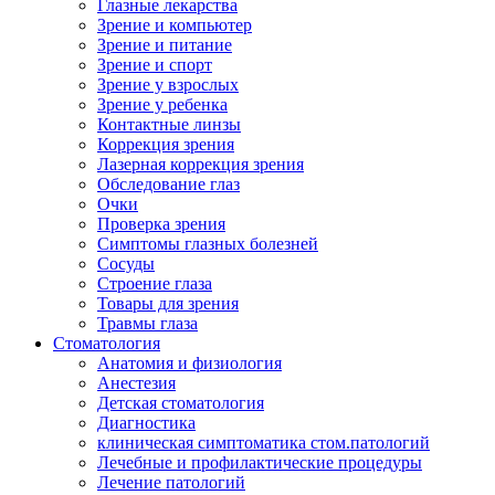
Глазные лекарства
Зрение и компьютер
Зрение и питание
Зрение и спорт
Зрение у взрослых
Зрение у ребенка
Контактные линзы
Коррекция зрения
Лазерная коррекция зрения
Обследование глаз
Очки
Проверка зрения
Симптомы глазных болезней
Сосуды
Строение глаза
Товары для зрения
Травмы глаза
Стоматология
Анатомия и физиология
Анестезия
Детская стоматология
Диагностика
клиническая симптоматика стом.патологий
Лечебные и профилактические процедуры
Лечение патологий