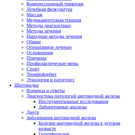
Компрессионный трикотаж
Лечебная физкультура
Массаж
Медикаментозная терапия
Методы диагностики
Методы лечения
Народные методы лечения
Общие
Оперативное лечение
Осложнения
Причины
Профилактические меры
Спорт
Тромбофлебит
Этиология и патогенез
Щитовидка
Вопросы и ответы
Диагностика патологий щитовидной железы
Инструментальные исследования
Лабораторные анализы
Диета
Заболевания щитовидной железы
Болезни щитовидной железы в детском
возрасте
Гиперфункция