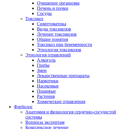
Очищение организма
Печень и почки
Сосуды
Токсикоз
Cимптоматика
Виды токсикозов
Лечение токсикозов
Общие понятия
Токсикоз при беременности
Этиология токсикозов
Этиология отравлений
Алкоголь
Грибы
Змеи
Лекарственные препараты
Наркотики
Насекомые
Пищевые
Растения
Химические отравления
Флеболог
Анатомия и физиология сердечно-сосудистой
системы
Вопросы экспертам
Комплексное лечение