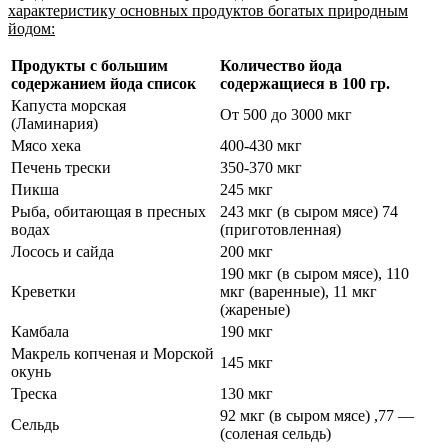
характеристику основных продуктов богатых природным
йодом:
Продукты с большим
Количество йода
содержанием йода список
содержащиеся в 100 гр.
Капуста морская
От 500 до 3000 мкг
(Ламинария)
Мясо хека
400-430 мкг
Печень трески
350-370 мкг
Пикша
245 мкг
Рыба, обитающая в пресных
243 мкг (в сыром мясе) 74
водах
(приготовленная)
Лосось и сайда
200 мкг
190 мкг (в сыром мясе), 110
Креветки
мкг (варенные), 11 мкг
(жареные)
Камбала
190 мкг
Макрель копченая и Морской
145 мкг
окунь
Треска
130 мкг
92 мкг (в сыром мясе) ,77 —
Сельдь
(соленая сельдь)