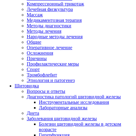
Компрессионный трикотаж
Лечебная физкультура
Массаж
Медикаментозная терапия
Методы диагностики
Методы лечения
Народные методы лечения
Общие
Оперативное лечение
Осложнения
Причины
Профилактические меры
Спорт
Тромбофлебит
Этиология и патогенез
Щитовидка
Вопросы и ответы
Диагностика патологий щитовидной железы
Инструментальные исследования
Лабораторные анализы
Диета
Заболевания щитовидной железы
Болезни щитовидной железы в детском
возрасте
Гиперфункция