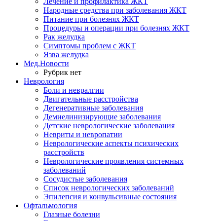
Лечение и профилактика ЖКТ
Народные средства при заболевания ЖКТ
Питание при болезнях ЖКТ
Процедуры и операции при болезнях ЖКТ
Рак желудка
Симптомы проблем с ЖКТ
Язва желудка
Мед.Новости
Рубрик нет
Неврология
Боли и невралгии
Двигательные расстройства
Дегенеративные заболевания
Демиелинизирующие заболевания
Детские неврологические заболевания
Невриты и невропатии
Неврологические аспекты психических
расстройств
Неврологические проявления системных
заболеваний
Сосудистые заболевания
Список неврологических заболеваний
Эпилепсия и конвульсивные состояния
Офтальмология
Глазные болезни