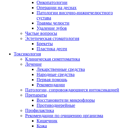
Онкопатологии
Операции на деснах
Патологии височно-нижнечелюстного
сустава
Травмы челюсти
Удаление зубов
Частые вопросы
Эстетическая стоматология
Брекеты
Пластика десен
Токсикология
Клиническая симптоматика
Лечение
Лекарственные средства
Народные средства
Первая помощь
Рекомендации
Патологии, сопровождающиеся интоксикацией
Препараты
Восстановители микрофлоры
Противодиерейные
Профилактика
Рекомендации по очищению организма
Кишечник
Кожа