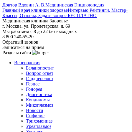
Доктор Вдовин А. В.
Медицинская Энциклопедия
Главный врач клиники здоровье
Интервью Рейтинги, Мастер-
Классы, Отзывы, Задать вопрос БЕСПЛАТНО
Медицинская клиника Здоровье
г. Москва, ул. Пролетарская, д. 69
Мы работаем с 8 до 22 без выходных
8 800 240-55-20
Обратный звонок
Записаться на прием
Разделы сайта
Венерология
Баланопостит
Вопрос-ответ
Гарднереллез
Герпес
Гонорея
Диагностика
Кондиломы
Микоплазмоз
Новости
Сифилис
Трихомониаз
Уреаплазмоз
Уретрит