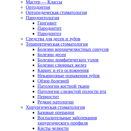
Мастер — Классы
Ортодонтия
Ортопедическая стоматология
Пародонтология
Гингивит
Пародонтит
Пародонтоз
Средства для десен и зубов
Терапевтическая стоматология
Болезни верхнечелюстных синусов
Болезни десен
Болезни лимфатических узлов
Болезни слюнных желез
Кариес и его осложнения
Некариозные поражения зубов
Обзор болезней
Патологии костной ткани
Патологии слизистой полости рта
Периостит
Редкие патологии
Хирургическая стоматология
Базовые операции
Воспалительные заболевания
хирургического профиля
Кисты челюсти