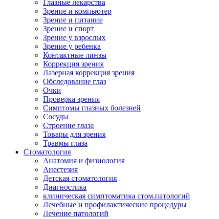
Глазные лекарства
Зрение и компьютер
Зрение и питание
Зрение и спорт
Зрение у взрослых
Зрение у ребенка
Контактные линзы
Коррекция зрения
Лазерная коррекция зрения
Обследование глаз
Очки
Проверка зрения
Симптомы глазных болезней
Сосуды
Строение глаза
Товары для зрения
Травмы глаза
Стоматология
Анатомия и физиология
Анестезия
Детская стоматология
Диагностика
клиническая симптоматика стом.патологий
Лечебные и профилактические процедуры
Лечение патологий