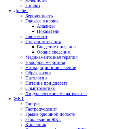
холецистит
Цирроз
Диабет
Беременность
Глюкоза в крови
Анализы
Показатели
Глюкометр
Инсулинотерапия
Введение инсулина
Общие сведения
Медикаментозная терапия
Народная медицина
Нетрадиционное лечение
Образ жизни
Патологии
Питание при диабете
Симптоматика
Хирургические вмешательства
ЖКТ
Гастрит
Гастродуоденит
Грыжа брюшной полости
Заболевания ЖКТ
Кишечник