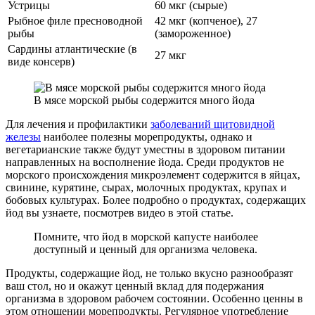
Устрицы
60 мкг (сырые)
Рыбное филе пресноводной
42 мкг (копченое), 27
рыбы
(замороженное)
Сардины атлантические (в
27 мкг
виде консерв)
В мясе морской рыбы содержится много йода
Для лечения и профилактики
заболеваний щитовидной
железы
наиболее полезны морепродукты, однако и
вегетарианские также будут уместны в здоровом питании
направленных на восполнение йода. Среди продуктов не
морского происхождения микроэлемент содержится в яйцах,
свинине, курятине, сырах, молочных продуктах, крупах и
бобовых культурах. Более подробно о продуктах, содержащих
йод вы узнаете, посмотрев видео в этой статье.
Помните, что йод в морской капусте наиболее
доступный и ценный для организма человека.
Продукты, содержащие йод, не только вкусно разнообразят
ваш стол, но и окажут ценный вклад для подержания
организма в здоровом рабочем состоянии. Особенно ценны в
этом отношении морепродукты. Регулярное употребление