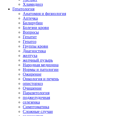
Хламидиоз
Гепатология
Анатомия и физиология
Аптечка
Билирубин
Болезни крови
Вопросы
Гепатит
Гепатоз
Группы крови
Диагностика
желтуха
желчный пузырь
Народная медицина
Нормы и патологии
Ожирение
Онкология и печень
описторхоз
Очищение
Паразитология
поджелудочная
селезенка
Симптоматика
Сложные случаи