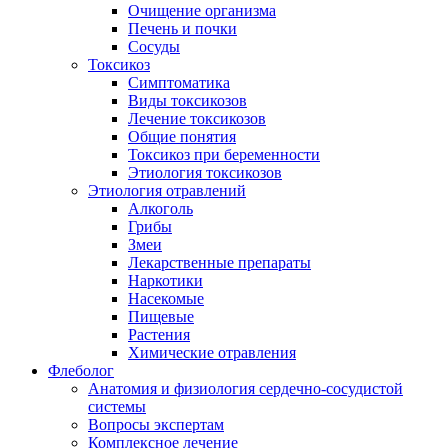
Очищение организма
Печень и почки
Сосуды
Токсикоз
Cимптоматика
Виды токсикозов
Лечение токсикозов
Общие понятия
Токсикоз при беременности
Этиология токсикозов
Этиология отравлений
Алкоголь
Грибы
Змеи
Лекарственные препараты
Наркотики
Насекомые
Пищевые
Растения
Химические отравления
Флеболог
Анатомия и физиология сердечно-сосудистой
системы
Вопросы экспертам
Комплексное лечение