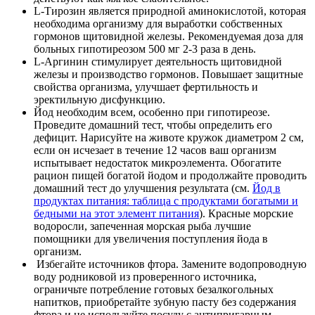
L-Тирозин является природной аминокислотой, которая
необходима организму для выработки собственных
гормонов щитовидной железы. Рекомендуемая доза для
больных гипотиреозом 500 мг 2-3 раза в день.
L-Аргинин стимулирует деятельность щитовидной
железы и производство гормонов. Повышает защитные
свойства организма, улучшает фертильность и
эректильную дисфункцию.
Йод необходим всем, особенно при гипотиреозе.
Проведите домашний тест, чтобы определить его
дефицит. Нарисуйте на животе кружок диаметром 2 см,
если он исчезает в течение 12 часов ваш организм
испытывает недостаток микроэлемента. Обогатите
рацион пищей богатой йодом и продолжайте проводить
домашний тест до улучшения результата (см.
Йод в
продуктах питания: таблица с продуктами богатыми и
бедными на этот элемент питания
). Красные морские
водоросли, запеченная морская рыба лучшие
помощники для увеличения поступления йода в
организм.
Избегайте источников фтора. Замените водопроводную
воду родниковой из проверенного источника,
ограничьте потребление готовых безалкогольных
напитков, приобретайте зубную пасту без содержания
фтора и не используйте посуду с антипригарным