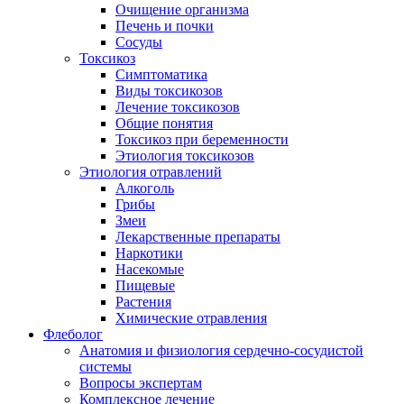
Очищение организма
Печень и почки
Сосуды
Токсикоз
Cимптоматика
Виды токсикозов
Лечение токсикозов
Общие понятия
Токсикоз при беременности
Этиология токсикозов
Этиология отравлений
Алкоголь
Грибы
Змеи
Лекарственные препараты
Наркотики
Насекомые
Пищевые
Растения
Химические отравления
Флеболог
Анатомия и физиология сердечно-сосудистой
системы
Вопросы экспертам
Комплексное лечение