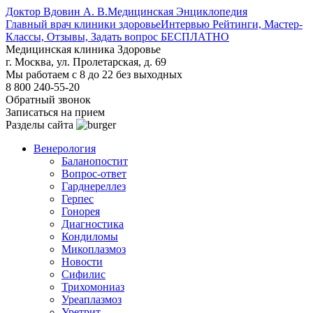
Доктор Вдовин А. В.
Медицинская Энциклопедия
Главный врач клиники здоровье
Интервью Рейтинги, Мастер-
Классы, Отзывы, Задать вопрос БЕСПЛАТНО
Медицинская клиника Здоровье
г. Москва, ул. Пролетарская, д. 69
Мы работаем с 8 до 22 без выходных
8 800 240-55-20
Обратный звонок
Записаться на прием
Разделы сайта
Венерология
Баланопостит
Вопрос-ответ
Гарднереллез
Герпес
Гонорея
Диагностика
Кондиломы
Микоплазмоз
Новости
Сифилис
Трихомониаз
Уреаплазмоз
Уретрит