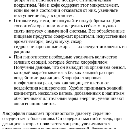
покрытием. Чай и кофе содержат этот микроэлемент,
если вы не в состоянии отказаться от них, увеличьте
поступление йода в организм.
Готовьте еду сами, не покупайте полуфабрикаты. Для
того чтобы организм мог исцелить себя сам, нужно
снять нагрузку с иммунной системы. Все обработанные
пищевые продукты содержат: красители, искусственные
ароматизаторы, белую муку, сахар,
гидрогенизированные жиры — их следует исключить из
рациона.
При гипотиреозе необходимо увеличить количество
зеленых овощей, которые богаты хлорофиллом.
Получены данные, что он выводит из организма бензол,
который вырабатывается в белках каждый раз при
воздействии радиации. Хлорофилл хорошая
профилактика рака, так как защищает клетки от
воздействия канцерогенов. Удобно принимать жидкий
концентрат, несколько капель, добавленных к напиткам,
обеспечивают длительный заряд энергии, увеличивают
оксигенацию клеток.
Хлорофилл помогает противостоять диабету, сердечно-
сосудистым заболеваниям. Он содержит магний и медь, при
дефиците которых появляется мигрень, увеличивается
опасность сердечных приступов, депрессий, бессонниц и