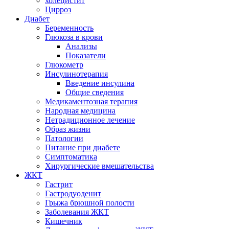
холецистит
Цирроз
Диабет
Беременность
Глюкоза в крови
Анализы
Показатели
Глюкометр
Инсулинотерапия
Введение инсулина
Общие сведения
Медикаментозная терапия
Народная медицина
Нетрадиционное лечение
Образ жизни
Патологии
Питание при диабете
Симптоматика
Хирургические вмешательства
ЖКТ
Гастрит
Гастродуоденит
Грыжа брюшной полости
Заболевания ЖКТ
Кишечник