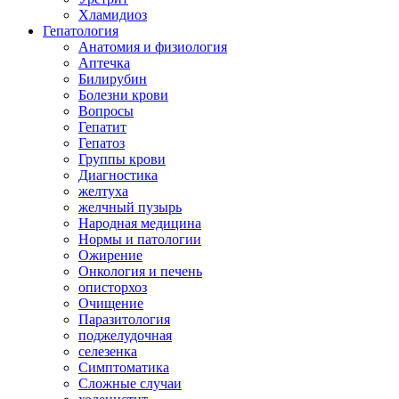
Хламидиоз
Гепатология
Анатомия и физиология
Аптечка
Билирубин
Болезни крови
Вопросы
Гепатит
Гепатоз
Группы крови
Диагностика
желтуха
желчный пузырь
Народная медицина
Нормы и патологии
Ожирение
Онкология и печень
описторхоз
Очищение
Паразитология
поджелудочная
селезенка
Симптоматика
Сложные случаи