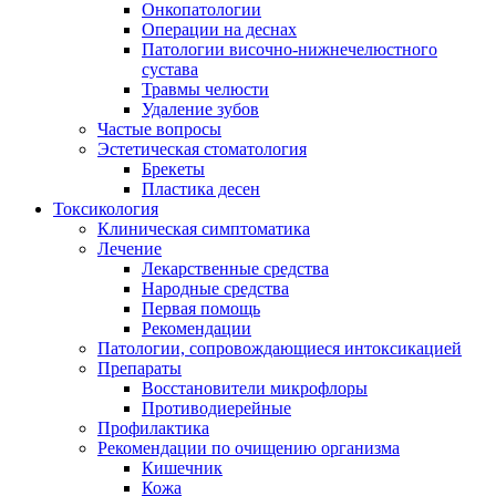
Онкопатологии
Операции на деснах
Патологии височно-нижнечелюстного
сустава
Травмы челюсти
Удаление зубов
Частые вопросы
Эстетическая стоматология
Брекеты
Пластика десен
Токсикология
Клиническая симптоматика
Лечение
Лекарственные средства
Народные средства
Первая помощь
Рекомендации
Патологии, сопровождающиеся интоксикацией
Препараты
Восстановители микрофлоры
Противодиерейные
Профилактика
Рекомендации по очищению организма
Кишечник
Кожа