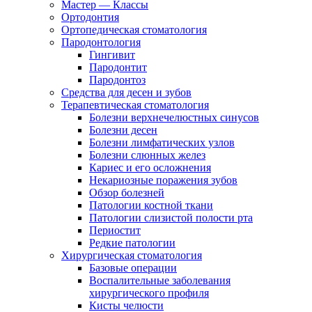
Мастер — Классы
Ортодонтия
Ортопедическая стоматология
Пародонтология
Гингивит
Пародонтит
Пародонтоз
Средства для десен и зубов
Терапевтическая стоматология
Болезни верхнечелюстных синусов
Болезни десен
Болезни лимфатических узлов
Болезни слюнных желез
Кариес и его осложнения
Некариозные поражения зубов
Обзор болезней
Патологии костной ткани
Патологии слизистой полости рта
Периостит
Редкие патологии
Хирургическая стоматология
Базовые операции
Воспалительные заболевания
хирургического профиля
Кисты челюсти