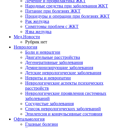
Лечение и профилактика ЖКТ
Народные средства при заболевания ЖКТ
Питание при болезнях ЖКТ
Процедуры и операции при болезнях ЖКТ
Рак желудка
Симптомы проблем с ЖКТ
Язва желудка
Мед.Новости
Рубрик нет
Неврология
Боли и невралгии
Двигательные расстройства
Дегенеративные заболевания
Демиелинизирующие заболевания
Детские неврологические заболевания
Невриты и невропатии
Неврологические аспекты психических
расстройств
Неврологические проявления системных
заболеваний
Сосудистые заболевания
Список неврологических заболеваний
Эпилепсия и конвульсивные состояния
Офтальмология
Глазные болезни