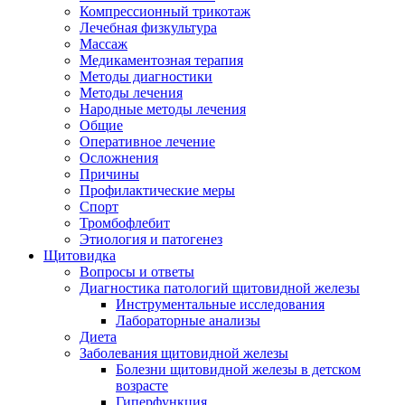
Компрессионный трикотаж
Лечебная физкультура
Массаж
Медикаментозная терапия
Методы диагностики
Методы лечения
Народные методы лечения
Общие
Оперативное лечение
Осложнения
Причины
Профилактические меры
Спорт
Тромбофлебит
Этиология и патогенез
Щитовидка
Вопросы и ответы
Диагностика патологий щитовидной железы
Инструментальные исследования
Лабораторные анализы
Диета
Заболевания щитовидной железы
Болезни щитовидной железы в детском
возрасте
Гиперфункция