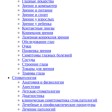
Глазные лекарства
Зрение и компьютер
Зрение и питание
Зрение и спорт
Зрение у взрослых
Зрение у ребенка
Контактные линзы
Коррекция зрения
Лазерная коррекция зрения
Обследование глаз
Очки
Проверка зрения
Симптомы глазных болезней
Сосуды
Строение глаза
Товары для зрения
Травмы глаза
Стоматология
Анатомия и физиология
Анестезия
Детская стоматология
Диагностика
клиническая симптоматика стом.патологий
Лечебные и профилактические процедуры
Лечение патологий